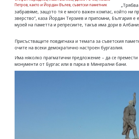
Петров
,
както и Йордан Вълев
,
съветски паметник
„Трябва 
Коментарите
забравяме, защото тя е много важен компас, който ни п
под
статиите
зверство“, каза Йордан Терзиев и припомни, България е 
се
музей на паметта и репресиите, такъв има дори в Албани
въвеждат
от
читателите
Присъстващите повдигнаха и темата за съветския паметн
и
очите на всеки демократично настроен бургазлия.
редакцията
не
Има няколко прагматични предложение – да се премести в
носи
монументи от Бургас или в парка в Минерални бани.
отговорност
за
тях!
Ако
откриете
обиден
за
вас
коментар,
моля
сигнализирайте
ни!