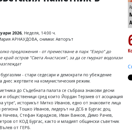
А
уари 2026
, Неделя, 14:00 ч.
Мария АРНАУДОВА, снимки: Авторът
К
олко предложения - от преместване в парк "Езеро" до
е край остров "Света Анастасия", за да се гмуркат водолази
разглеждат
С
 бургазлии - стари седесари и демократи по убеждение
а днес жертвите на комунистическия режим.
метника до Съдебната палата се събраха знакови десни
и и общественици сред които Йордан Терзиев от асоциация
за утре“, историкът Митко Иванов, едно от знаковите лица
в региона Тошко Иванов, лидерът на ДСБ в Бургас доц.
а Начева, Стефан Караджов, Иван Ванков, Димо Рачев,
етров от КОД Бургас, както и младият общински съветник
Вълев от ГЕРБ.