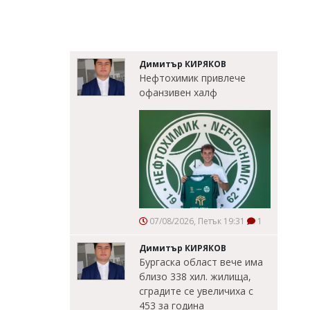
Димитър КИРЯКОВ
Нефтохимик привлече
офанзивен халф
07/08/2026, Петък 19:31
1
Димитър КИРЯКОВ
Бургаска област вече има
близо 338 хил. жилища,
сградите се увеличиха с
453 за година