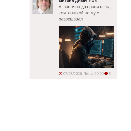
Михаил ДИМИТРОВ
AI започна да прави неща,
които никой не му е
разрешавал
07/08/2026, Петък 20:00
3