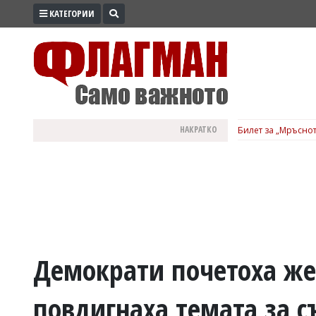
КАТЕГОРИИ
ПРОМО
ЗОНА
ИЗБОРИ
2026
ПРАКТИЧНО
НАКРАТКО
Билет за „Мръснот
КУЛТУРА
ЗДРАВЕ
ПОЛИТИКА
ОБЩИНИ
ОБЩЕСТВО
ЛАЙФСТАЙЛ
Демократи почетоха же
ВОЙНАТА
повдигнаха темата за с
В