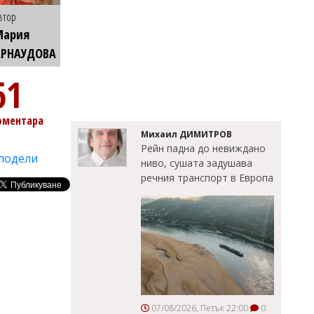
втор
Мария
АРНАУДОВА
61
оментара
Михаил ДИМИТРОВ
Рейн падна до невиждано
подели
ниво, сушата задушава
речния транспорт в Европа
07/08/2026, Петък 22:00
0