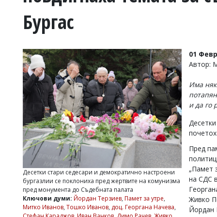
УКРАЙНА
Бургас
СПОРТ
РАЗСЛЕДВАНЕ
БИЗНЕС
01 Февр
ЮГ
Автор: 
Има няк
Управители:
потапян
Веселин
и да го 
Василев,
email:
Десетки
v.vasilev@flagman.bg
Катя
почетох
Касабова,
Пред па
еmail:
k.kassabova@flagman.bg
политиц
Главен
„Памет 
Десетки стари седесари и демократично настроени
редактор:
на СДС 
бургазлии се поклониха пред жертвите на комунизма
Иван
Георган
пред монумента до Съдебната палата
Колев,
Ключови думи:
Йордан Терзиев
,
Памет за утре
,
Живко П
email:
Митко Иванов
,
Тошко Иванов
,
доц. Георгана Начева
,
Йордан 
office@flagman.bg
Стефан Караджов
,
Иван Ванков
,
Димо Рачев
,
Живко