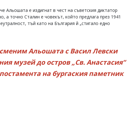
е Альошата е издигнат в чест на съветския диктатор
о, а точно Сталин е човекът, който предлага през 1941
неутралност, тъй като на България й „стигало едно
 сменим Альошата с Васил Левски
ия музей до остров „Св. Анастасия“
в постамента на бургаския паметник