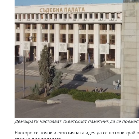
Демократи настояват съветският паметник да се премес
Наскоро се появи и екзотичната идея да се потопи край 