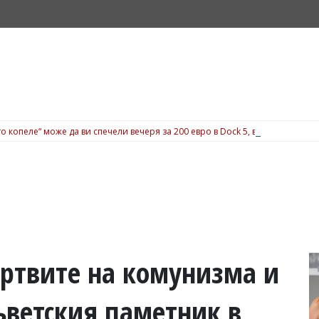
о копеле“ може да ви спечели вечеря за 200 евро в Dock 5, вижте подробн
ртвите на комунизма и
ъветския паметник в