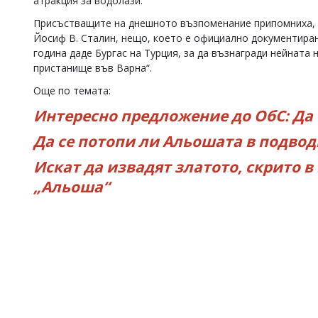
атракция за водолази.
Присъстващите на днешното възпоменание припомниха, ч
Йосиф В. Сталин, нещо, което е официално документиран
година даде Бургас на Турция, за да възнагради нейната 
пристанище във Варна“.
Още по темата:
Интересно предложение до ОбС: Да
Да се потопи ли Альошата в подводн
Искат да извадят златото, скрито 
„Альоша“