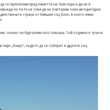
да се преклоним пред паметта на тези хора и да не я
ревежда по пътя на това да не повторим това авторитарно
единствената страна от бившия соц блок, в която няма
я.
ик, познат на бургазлии като Альоша. Той отдавна е трън в
 парк „Езеро“, където да се съберат и другите соц