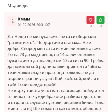
Мъдри де.
Хммм
19.
01.02.2026 20:31:07
0
0
Да. Нещо не ми пука вече, че са си обърнали
"развитието"... Че дъртички станаха... Не е
добре. Според мен са си изживяли живота вече.
То на 23 да модърееш, на 14 за личен живот
чужд всичко да знаеш, към 40 си си на 90. Трябва
да помисля кой роднина или приятел ги "обича
тези малки сладки прасенца толкова, че да
върши странни услуги". Кой, кой, кой, кой ли е
той? Този псевдогерой?!
Че върху тавата участват, навсякъде победител
се пишат, от чужди бракове разбират доста, че
и отдавна, слухове пускали, ревниви били... Това
живот ли е :] Ще помогна както мога, обещах :)