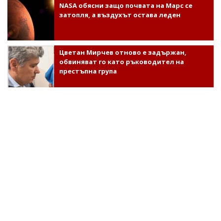
NASA обясни защо почвата на Марс се
затопля, а въздухът остава леден
Цветан Мирчев отново е задържан,
обвиняват го като ръководител на
престъпна група