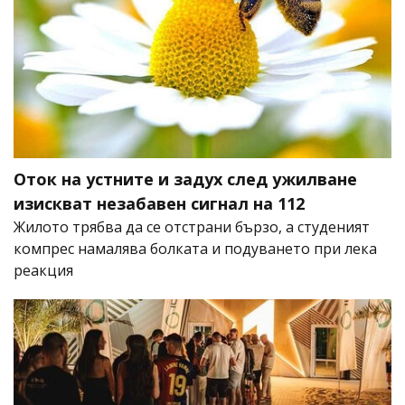
Оток на устните и задух след ужилване
изискват незабавен сигнал на 112
Жилото трябва да се отстрани бързо, а студеният
компрес намалява болката и подуването при лека
реакция