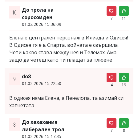
До трола на
10.
соросоиден
7
11
01.02.2026 15:36:09
Елена е централен персонаж в Илиада и Одисея!
В Одисея тя е в Спарта, войната е свършила.
Чети какво става между нея и Телемах. Ама
защо да четеш като ти плащат за плюене
do8
9.
01.02.2026 15:22:50
4
19
В одисея няма Елена, а Пенелопа, та взимай си
хапчетата
До хахахания
8.
либерален трол
7
8
01.02.2026 15:17:35