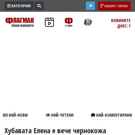
КАТЕГОРИИ
ВАШИЯТ СИГНАЛ
ПРОМО
НОВИНИТЕ
ДНЕС: 1
ЗОНА
ИЗБОРИ
2026
ПРАКТИЧНО
КУЛТУРА
ЗДРАВЕ
ПОЛИТИКА
ОБЩИНИ
ОБЩЕСТВО
ЛАЙФСТАЙЛ
НАЙ-НОВИ
НАЙ-ЧЕТЕНИ
НАЙ-КОМЕНТИРАНИ
ВОЙНАТА
В
Хубавата Елена е вече чернокожа