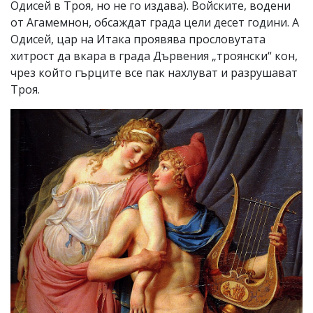
Одисей в Троя, но не го издава). Войските, водени
от Агамемнон, обсаждат града цели десет години. А
Одисей, цар на Итака проявява прословутата
хитрост да вкара в града Дървения „троянски“ кон,
чрез който гърците все пак нахлуват и разрушават
Троя.