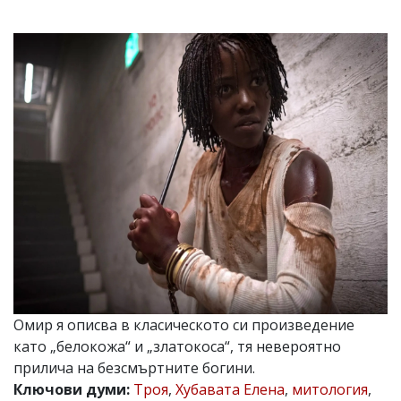
УКРАЙНА
СПОРТ
РАЗСЛЕДВАНЕ
БИЗНЕС
ЮГ
Управители:
Веселин
Василев,
email:
v.vasilev@flagman.bg
Катя
Касабова,
еmail:
k.kassabova@flagman.bg
Главен
Омир я описва в класическото си произведение
редактор:
Иван
като „белокожа“ и „златокоса“, тя невероятно
Колев,
прилича на безсмъртните богини.
email:
Ключови думи:
Троя
,
Хубавата Елена
,
митология
,
office@flagman.bg