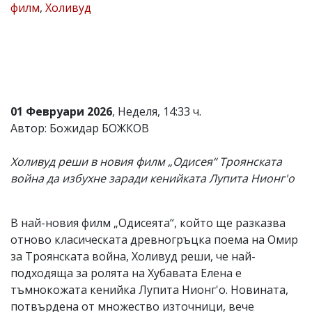
филм
,
Холивуд
Коментарите
под
статиите
се
въвеждат
от
читателите
и
01 Февруари 2026
, Неделя, 14:33 ч.
редакцията
Автор: Божидар БОЖКОВ
не
носи
отговорност
Холивуд реши в новия филм „Одисея“ Троянската
за
война да избухне заради кенийката Лупита Нионг'о
тях!
Ако
откриете
обиден
В най-новия филм „Одисеята“, който ще разказва
за
отново класическата древногръцка поема на Омир
вас
коментар,
за Троянската война, Холивуд реши, че най-
моля
подходяща за ролята на Хубавата Елена е
сигнализирайте
тъмнокожата кенийка Лупита Нионг'о. Новината,
ни!
потвърдена от множество източници, вече