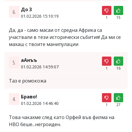
До 3
6.
01.02.2026 15:10:19
1
15
Да, да - само масаи от средна Африка са
участвали в тези исторически събития! Да ми се
махаш с твоите манипулации
аАнъъ
5.
01.02.2026 14:59:07
1
16
Таз е ромокожа
Браво!
4.
01.02.2026 14:46:40
1
27
Това чакахме след като Орфей във филма на
HBO беше...негроиден.