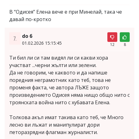
В “Одисея” Елена вече е при Минелай, така че
давай по-кротко
do 6
7.
01.02.2026 15:15:45
12
8
Ти бил ли си там видял ли си какви хора
участват ...черни жълти или зелени.
Да не говорим, че каквото и да напише
поредния неграмотник като теб, това не
променя факта, че автора ЛЪЖЕ защото
произведението Одисея няма нищо общо нито с
троянската война нито с хубавата Елена.
Толкова акъл имат такива като теб, че Много
лесно ви лъжат и манипулират дори
петоразрядни флагман журналисти.