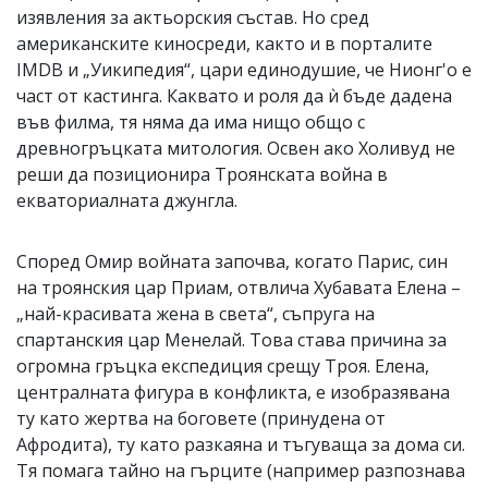
изявления за актьорския състав. Но сред
американските киносреди, както и в порталите
IMDB и „Уикипедия“, цари единодушие, че Нионг'о е
част от кастинга. Каквато и роля да ѝ бъде дадена
във филма, тя няма да има нищо общо с
древногръцката митология. Освен ако Холивуд не
реши да позиционира Троянската война в
екваториалната джунгла.
Според Омир войната започва, когато Парис, син
на троянския цар Приам, отвлича Хубавата Елена –
„най-красивата жена в света“, съпруга на
спартанския цар Менелай. Това става причина за
огромна гръцка експедиция срещу Троя. Елена,
централната фигура в конфликта, е изобразявана
ту като жертва на боговете (принудена от
Афродита), ту като разкаяна и тъгуваща за дома си.
Тя помага тайно на гърците (например разпознава