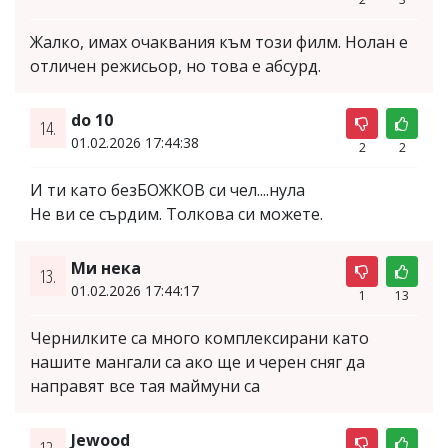
Жалко, имах очаквания към този филм. Нолан е
отличен режисьор, но това е абсурд.
do 10
14.
01.02.2026 17:44:38
2
2
И ти като безБОЖКОВ си чел....нула
Не ви се сърдим. Толкова си можете.
Ми нека
13.
01.02.2026 17:44:17
1
13
Чернилките са много комплексирани като
нашите мангали са ако ще и черен сняг да
направят все тая маймуни са
Jewood
12.