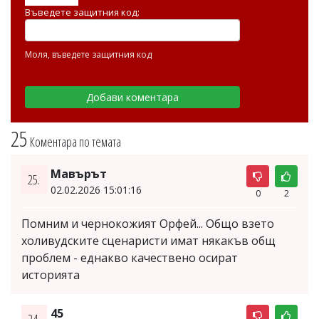
Въведете защитния код:
Моля, въведете защитния код
25
Коментара по темата
Мавърът
25.
02.02.2026 15:01:16
0
2
Помним и чернокожият Орфей... Общо взето
холивудските сценаристи имат някакъв общ
проблем - еднакво качествено осират
историята
45
24.