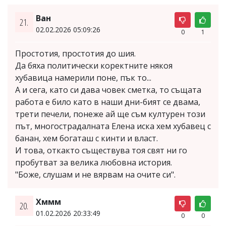
Ван
21.
02.02.2026 05:09:26
0
1
Простотия, простотия до шия.
Да бяха политически коректните някоя
хубавица намерили поне, пък то...
А и сега, като си дава човек сметка, то същата
работа е било като в наши дни-бият се двама,
трети печели, понеже ай ще съм културен този
път, многострадалната Елена иска хем хубавец с
банан, хем богаташ с кинти и власт.
И това, откакто съществува тоя свят ни го
пробутват за велика любовна история.
"Боже, слушам и не вярвам на очите си".
Хммм
20.
01.02.2026 20:33:49
0
0