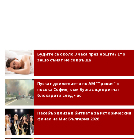
Будите се около 3 часа през нощта? Ето
защо сънят не се връща
Пускат движението по АМ "Тракия" в
посока София, към Бургас ще вдигнат
блокадата след час
Несебър влиза в битката за историческия
финал на Мис България 2026