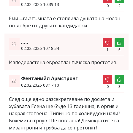
02.02.2026 10:39:13
0
2
Еми ....възтъмната е стоплила душата на Нолан
по-добре от другите кандидатки.
,,,,,
23.
02.02.2026 10:18:34
1
5
Изпедерастена евроатлантическа простотия.
Фентанийл Армстронг
22.
02.02.2026 08:17:10
0
3
След още едно разсекретяване по досиета и
хубавата Елена ще бъде 13 годишна, в оргия и
накрая сготвена. Типично по холивудски нали?
Бохемиън гроув. Ще повърна! Демократите са
мизантропи и трябва да се претопят!