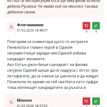
Аз пък се интересувам кога ще има филм за бела
дебела Русалка. Че имам зъб на няколко такива
дебилни свине.
Флегмиииии
16.
01.02.2026 18:48:07
0
9
Повтарям си коментара щото го изтрихте
Пенелопа е главен герой в Одисея
неграмотници заради нея Одисей избива
кандидат женихите.
Ако Елтън джон беше сценарист на филма
сигурно Одисей щеше да се надруса с лотос при
лотофагите, да се ожени за циклопа и да изядат
Пенелопа по време на гей сватбата като прфди
това изплющят кандидатите за ръката и
Mmmm
15.
01.02.2026 18:37:02
2
3