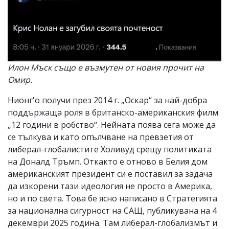
Илон Мъск също е възмутен от новия прочит на
Омир.
Нионг'о получи през 2014 г. „Оскар“ за най-добра
поддържаща роля в британско-американския филм
„12 години в робство“. Нейната поява сега може да
се тълкува и като опълчване на превзетия от
либерал-глобалистите Холивуд срещу политиката
на Доналд Тръмп. Откакто е отново в Белия дом
американският президент си е поставил за задача
да изкорени тази идеология не просто в Америка,
но и по света. Това бе ясно написано в Стратегията
за национална сигурност на САЩ, публикувана на 4
декември 2025 година. Там либерал-глобализмът и