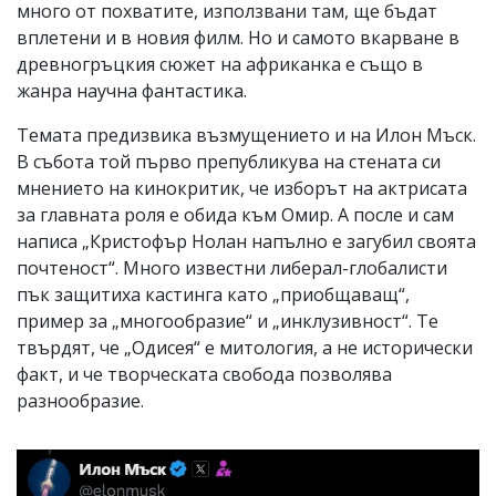
много от похватите, използвани там, ще бъдат
вплетени и в новия филм. Но и самото вкарване в
древногръцкия сюжет на африканка е също в
жанра научна фантастика.
Темата предизвика възмущението и на Илон Мъск.
В събота той първо препубликува на стената си
мнението на кинокритик, че изборът на актрисата
за главната роля е обида към Омир. А после и сам
написа „Кристофър Нолан напълно е загубил своята
почтеност“. Много известни либерал-глобалисти
пък защитиха кастинга като „приобщаващ“,
пример за „многообразие“ и „инклузивност“. Те
твърдят, че „Одисея“ е митология, а не исторически
факт, и че творческата свобода позволява
разнообразие.