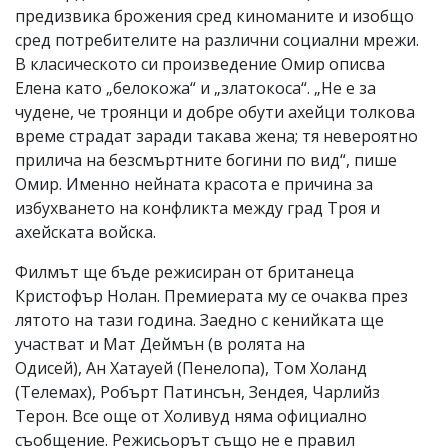
предизвика брожения сред киноманите и изобщо
сред потребителите на различни социални мрежи.
В класическото си произведение Омир описва
Елена като „белокожа“ и „златокоса“. „Не е за
чудене, че троянци и добре обути ахейци толкова
време страдат заради такава жена; тя невероятно
прилича на безсмъртните богини по вид“, пише
Омир. Именно нейната красота е причина за
избухването на конфликта между град Троя и
ахейската войска.
Филмът ще бъде режисиран от британеца
Кристофър Нолан. Премиерата му се очаква през
лятото на тази година. Заедно с кенийката ще
участват и Мат Деймън (в ролята на
Одисей), Ан Хатауей (Пенелопа), Том Холанд
(Телемах), Робърт Патинсън, Зендея, Чарлийз
Терон. Все още от Холивуд няма официално
съобщение. Режисьорът също не е правил