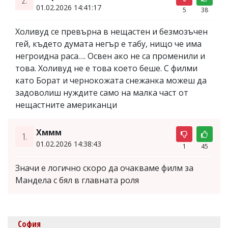
01.02.2026 14:41:17
5
38
Холивуд се превърна в нещастен и безмозъчен
гей, където думата негър е табу, нищо че има
негроидна раса…. Освен ако не са променили и
това. Холивуд не е това което беше. С филми
като Борат и чернокожата снежанка можеш да
задоволиш нуждите само на малка част от
нещастните американци
Хммм
1.
01.02.2026 14:38:43
1
45
Значи е логично скоро да очакваме филм за
Мандела с бял в главната роля
София