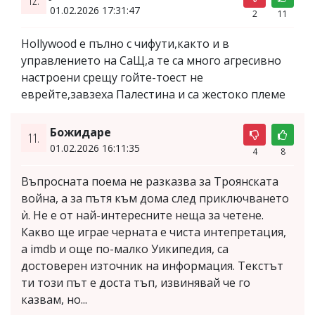
01.02.2026 17:31:47
2
11
Hollywood е пълно с чифути,както и в
управлението на СаЩ,а те са много агресивно
настроени срещу гойте-тоест не
еврейте,завзеха Палестина и са жестоко племе
Божидаре
11.
01.02.2026 16:11:35
4
8
Въпросната поема не разказва за Троянската
война, а за пътя към дома след приключването
ѝ. Не е от най-интересните неща за четене.
Какво ще играе черната е чиста интепретация,
а imdb и още по-малко Уикипедия, са
достоверен източник на информация. Текстът
ти този път е доста тъп, извинявай че го
казвам, но...