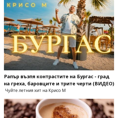
Рапър възпя контрастите на Бургас - град
на греха, баровците и трите черти (ВИДЕО)
Чуйте летния хит на Крисо М