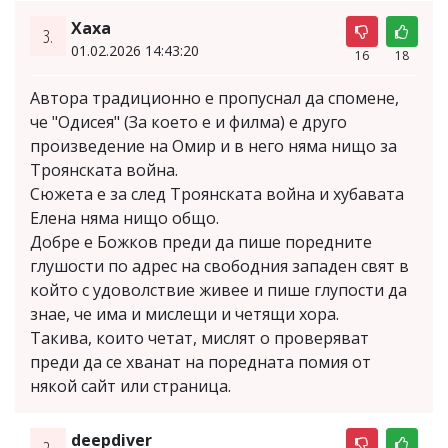
Хаха
3.
01.02.2026 14:43:20
16
18
Автора традиционно е пропуснал да спомене,
че "Одисея" (За което е и филма) е друго
произведение на Омир и в него няма нищо за
Троянската война.
Сюжета е за след Троянската война и хубавата
Елена няма нищо общо.
Добре е Божков преди да пише поредните
глушости по адрес на свободния западен свят в
който с удоволствие живее и пише глупости да
знае, че има и мислещи и четящи хора.
Такива, които четат, мислят о проверяват
преди да се хванат на поредната помия от
някой сайт или страница.
deepdiver
2.