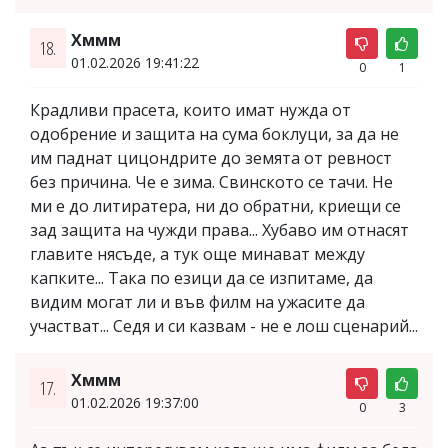
Хммм
18.
01.02.2026 19:41:22
0
1
Крадливи прасета, които имат нужда от
одобрение и защита на сума боклуци, за да не
им паднат цицондрите до земята от ревност
без причина. Че е зима. Свинското се тачи. Не
ми е до литиратера, ни до обратни, криещи се
зад защита на чужди права... Хубаво им отнасят
главите нясъде, а тук още минават между
капките... Така по езици да се изпитаме, да
видим могат ли и във филм на ужасите да
участват... Седя и си казвам - не е лош сценарий...
Хммм
17.
01.02.2026 19:37:00
0
3