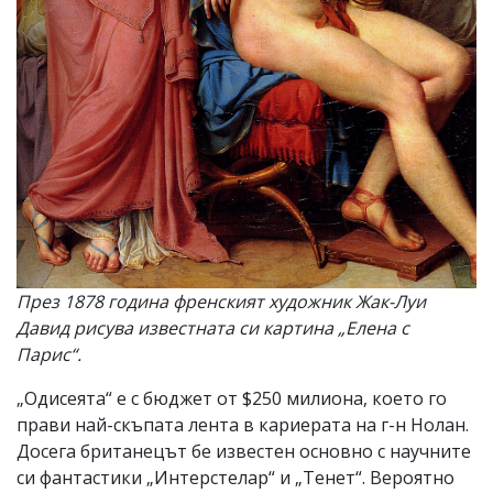
През 1878 година френският художник Жак-Луи
Давид рисува известната си картина „Елена с
Парис“.
„Одисеята“ е с бюджет от $250 милиона, което го
прави най-скъпата лента в кариерата на г-н Нолан.
Досега британецът бе известен основно с научните
си фантастики „Интерстелар“ и „Тенет“. Вероятно