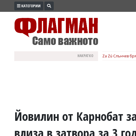
КАТЕГОРИИ
ПРОМО
ЗОНА
ИЗБОРИ
2026
ПРАКТИЧНО
НАКРАТКО
Za Zú Слънчев бря
КУЛТУРА
ЗДРАВЕ
ПОЛИТИКА
ОБЩИНИ
ОБЩЕСТВО
ЛАЙФСТАЙЛ
Йовилин от Карнобат за
ВОЙНАТА
влиза в затвора за 3 го
В