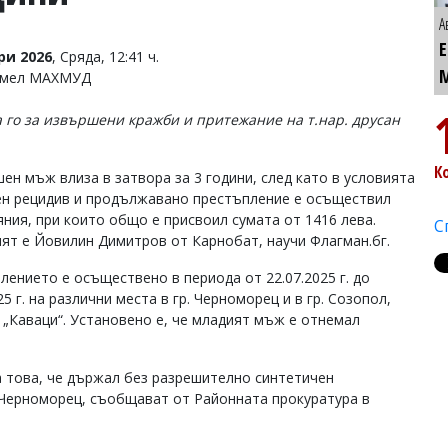
А
ри 2026
, Сряда, 12:41 ч.
Емел МАХМУД
 го за извършени кражби и притежание на т.нар. друсан
К
шен мъж влиза в затвора за 3 години, след като в условията
ен рецидив и продължавано престъпление е осъществил
яния, при които общо е присвоил сумата от 1416 лева.
С
ят е Йовилин Димитров от Карнобат, научи Флагман.бг.
лението е осъществено в периода от 22.07.2025 г. до
25 г. на различни места в гр. Черноморец и в гр. Созопол,
 „Каваци“. Установено е, че младият мъж е отнемал
а това, че държал без разрешително синтетичен
в Черноморец, съобщават от Районната прокуратура в