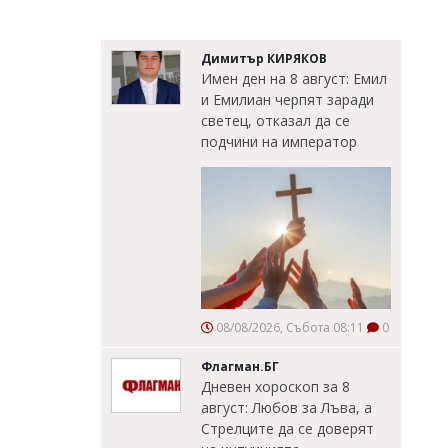
Димитър КИРЯКОВ
Имен ден на 8 август: Емил
и Емилиан черпят заради
светец, отказал да се
подчини на император
08/08/2026, Събота 08:11
0
Флагман.БГ
Дневен хороскоп за 8
август: Любов за Лъва, а
Стрелците да се доверят