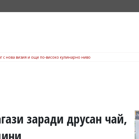
г с нова визия и още по-високо кулинарно ниво
гази заради друсан чай,
дини