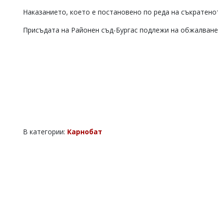
Коментарите
Наказанието, което е постановено по реда на съкратено
под
статиите
Присъдата на Районен съд-Бургас подлежи на обжалване
се
въвеждат
от
читателите
и
редакцията
не
носи
отговорност
за
тях!
В категории:
Карнобат
Ако
откриете
обиден
за
вас
коментар,
моля
сигнализирайте
ни!