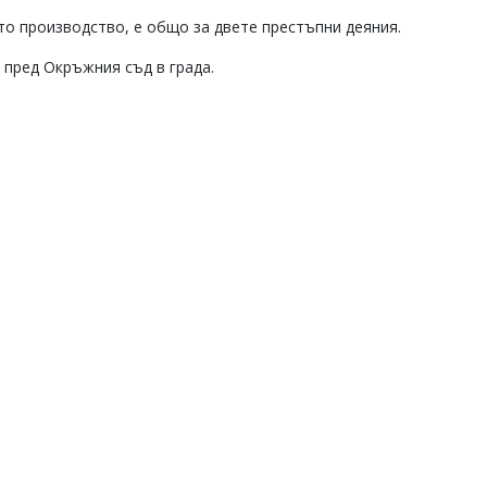
то производство, е общо за двете престъпни деяния.
 пред Окръжния съд в града.