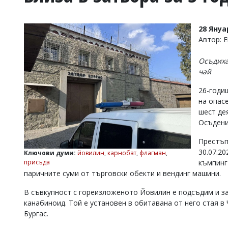
УКРАЙНА
СПОРТ
28 Януа
РАЗСЛЕДВАНЕ
Автор: 
БИЗНЕС
Осъдиха
ЮГ
чай
26-годи
Управители:
на опас
Веселин
Василев,
шест де
email:
Осъдени
v.vasilev@flagman.bg
Катя
Престъп
Касабова,
30.07.20
Ключови думи:
йовилин
,
карнобат
,
флагман
,
еmail:
k.kassabova@flagman.bg
присъда
къмпинг
паричните суми от търговски обекти и вендинг машини.
Главен
редактор:
В съвкупност с гореизложеното Йовилин е подсъдим и з
Иван
Колев,
канабиноид. Той е установен в обитавана от него стая 
email:
Бургас.
office@flagman.bg