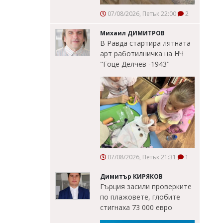
07/08/2026, Петък 22:00
2
Михаил ДИМИТРОВ
В Равда стартира лятната
арт работилничка на НЧ
"Гоце Делчев -1943"
07/08/2026, Петък 21:31
1
Димитър КИРЯКОВ
Гърция засили проверките
по плажовете, глобите
стигнаха 73 000 евро