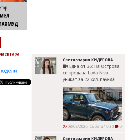
втор
Емел
МАХМУД
1
оментара
Светлозария КИДЕРОВА
Една от 36: На Острова
подели
се продава Lada Niva
уникат за 22 хил. паунда
08/08/2026, Събота 10:30
0
Светлозария КИДЕРОВА