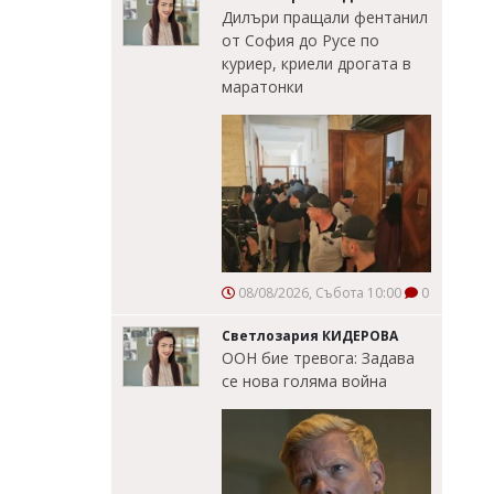
Дилъри пращали фентанил
от София до Русе по
куриер, криели дрогата в
маратонки
08/08/2026, Събота 10:00
0
Светлозария КИДЕРОВА
ООН бие тревога: Задава
се нова голяма война