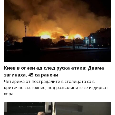
Киев в огнен ад след руска атака: Двама
загинаха, 45 са ранени
Четирима от пострадалите в столицата са в
критично състояние, под развалините се издирват
хора