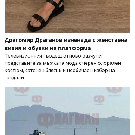
Драгомир Драганов изненада с женствена
визия и обувки на платформа
Телевизионният водещ отново разчупи
представите за мъжката мода с черен флорален
костюм, сатенен блясък и необичаен избор на
сандали