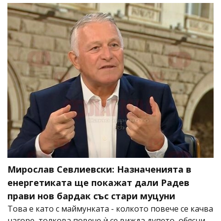
Мирослав Севлиевски: Назначенията в
енергетиката ще покажат дали Радев
прави нов бардак със стари муцуни
Това е като с маймунката - колкото повече се качва
нагоре, толкова повече ѝ се вижда дупето, обясни