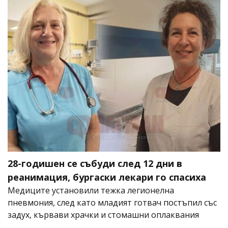
28-годишен се събуди след 12 дни в
реанимация, бургаски лекари го спасиха
Медиците установили тежка легионелна
пневмония, след като младият готвач постъпил със
задух, кървави храчки и стомашни оплаквания