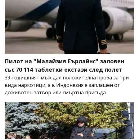
Пилот на "Малайзия Еърлайнс" заловен
със 70 114 таблетки екстази след полет
39-годишният мъж дал положителна проба за три
вида наркотици, а в Индонезия е заплашен от
доживотен затвор или смъртна присъда