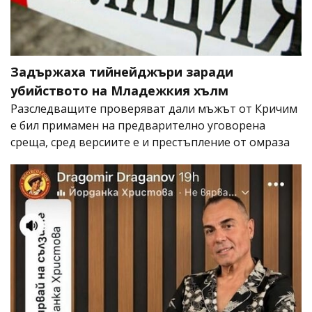
Задържаха тийнейджъри заради
убийството на Младежкия хълм
Разследващите проверяват дали мъжът от Кричим
е бил примамен на предварително уговорена
среща, сред версиите е и престъпление от омраза