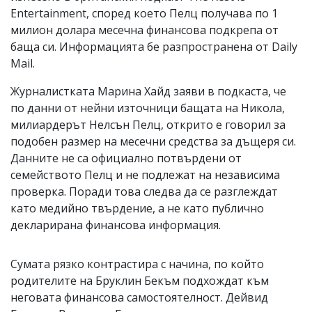
Entertainment, според което Пелц получава по 1
милион долара месечна финансова подкрепа от
баща си. Информацията бе разпространена от Daily
Mail.
Журналистката Марина Хайд заяви в подкаста, че
по данни от нейни източници бащата на Никола,
милиардерът Нелсън Пелц, открито е говорил за
подобен размер на месечни средства за дъщеря си.
Данните не са официално потвърдени от
семейството Пелц и не подлежат на независима
проверка. Поради това следва да се разглеждат
като медийно твърдение, а не като публично
декларирана финансова информация.
Сумата рязко контрастира с начина, по който
родителите на Бруклин Бекъм подхождат към
неговата финансова самостоятелност. Дейвид