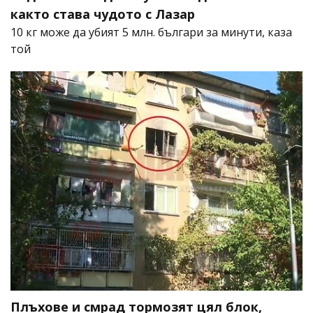
както става чудото с Лазар
10 кг може да убият 5 млн. българи за минути, каза
той
Плъхове и смрад тормозят цял блок,