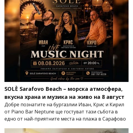
SOLÈ Sarafovo Beach – морска атмосфера,
вкусна храна и музика на живо на 8 август
Добре познатите на бургазлии Иван, Крис и Кирил
от Piano Bar Neptune ще гостуват тази събота в
едно от най-приятните места на плажа в Сарафово