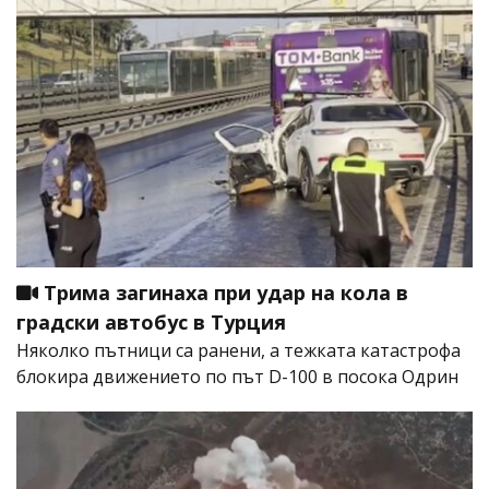
Трима загинаха при удар на кола в
градски автобус в Турция
Няколко пътници са ранени, а тежката катастрофа
блокира движението по път D-100 в посока Одрин