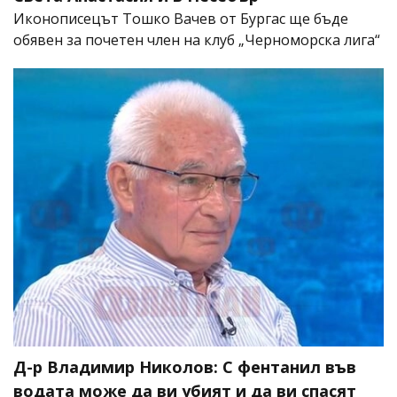
Иконописецът Тошко Вачев от Бургас ще бъде
обявен за почетен член на клуб „Черноморска лига“
Д-р Владимир Николов: С фентанил във
водата може да ви убият и да ви спасят