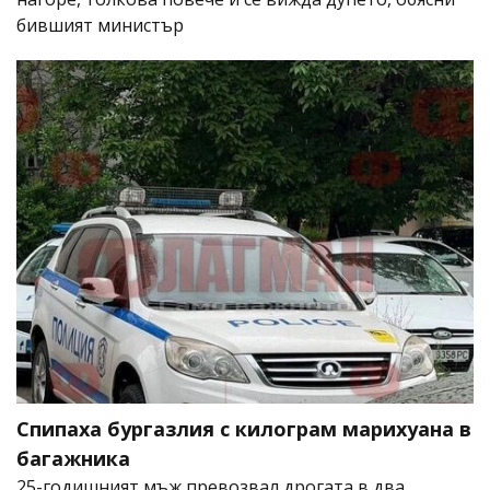
бившият министър
Спипаха бургазлия с килограм марихуана в
багажника
25-годишният мъж превозвал дрогата в два