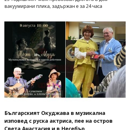
вакуумирани плика, задържан е за 24 часа
Българският Окуджава в музикална
изповед с руска актриса, пее на остров
Света Анастасия и в Несебър