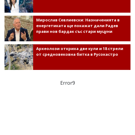
Мирослав Севлиевски: Назначенията в
енергетиката ще покажат дали Радев
прави нов бардак със стари муцуни
Археолози откриха две кули и 18 стрели
от средновековна битка в Русокастро
Error9