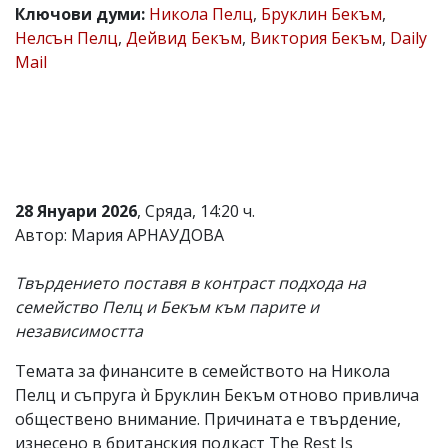
Ключови думи:
Никола Пелц
,
Бруклин Бекъм
,
Коментарите
Нелсън Пелц
,
Дейвид Бекъм
,
Виктория Бекъм
,
Daily
под
статиите
Mail
се
въвеждат
от
читателите
и
редакцията
не
носи
28 Януари 2026
, Сряда, 14:20 ч.
отговорност
Автор: Мария АРНАУДОВА
за
тях!
Ако
Твърдението поставя в контраст подхода на
откриете
семейство Пелц и Бекъм към парите и
обиден
за
независимостта
вас
коментар,
Темата за финансите в семейството на Никола
моля
Пелц и съпруга ѝ Бруклин Бекъм отново привлича
сигнализирайте
обществено внимание. Причината е твърдение,
ни!
изнесено в британския подкаст The Rest Is