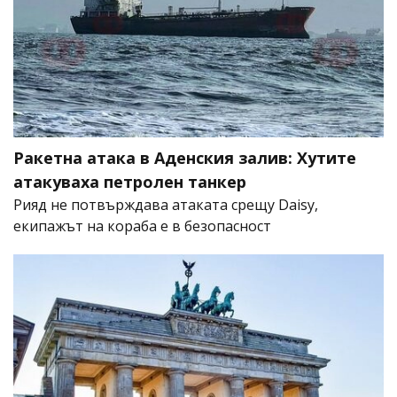
Ракетна атака в Аденския залив: Хутите
атакуваха петролен танкер
Рияд не потвърждава атаката срещу Daisy,
екипажът на кораба е в безопасност