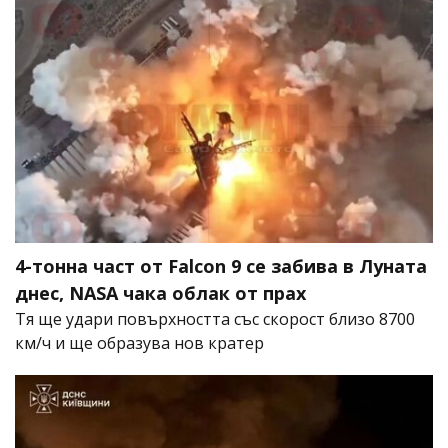
4-тонна част от Falcon 9 се забива в Луната
днес, NASA чака облак от прах
Тя ще удари повърхността със скорост близо 8700
км/ч и ще образува нов кратер