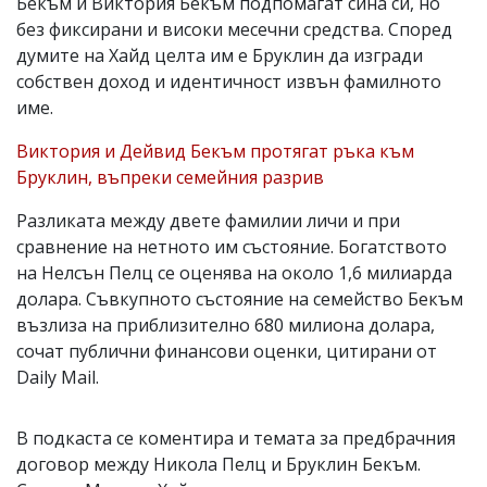
Бекъм и Виктория Бекъм подпомагат сина си, но
без фиксирани и високи месечни средства. Според
думите на Хайд целта им е Бруклин да изгради
собствен доход и идентичност извън фамилното
име.
Виктория и Дейвид Бекъм протягат ръка към
Бруклин, въпреки семейния разрив
Разликата между двете фамилии личи и при
сравнение на нетното им състояние. Богатството
на Нелсън Пелц се оценява на около 1,6 милиарда
долара. Съвкупното състояние на семейство Бекъм
възлиза на приблизително 680 милиона долара,
сочат публични финансови оценки, цитирани от
Daily Mail.
В подкаста се коментира и темата за предбрачния
договор между Никола Пелц и Бруклин Бекъм.