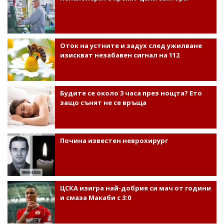
Оток на устните и задух след ужилване
изискват незабавен сигнал на 112
Будите се около 3 часа през нощта? Ето
защо сънят не се връща
Почина известен неврохирург
ЦСКА изигра най-добрия си мач от години
и смаза Макаби с 3:0