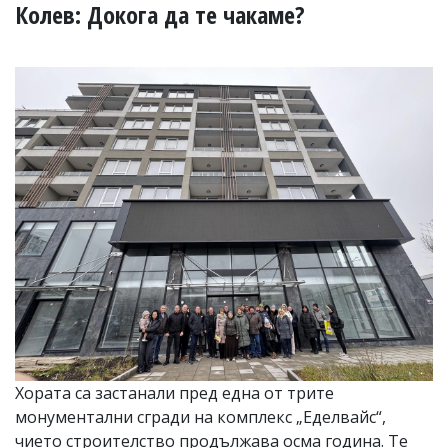
УКРАЙНА
Колев: Докога да те чакаме?
СПОРТ
РАЗСЛЕДВАНЕ
БИЗНЕС
ЮГ
Управители:
Веселин
Василев,
email:
v.vasilev@flagman.bg
Катя
Касабова,
еmail:
k.kassabova@flagman.bg
Главен
редактор:
Иван
Хората са застанали пред една от трите
Колев,
монументални сгради на комплекс „Еделвайс“,
email:
office@flagman.bg
чието строителство продължава осма година. Те