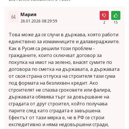
Мария
64.
26.01.2026 08:29:59
2
15
Това може да се случи в държава, която работи
единствено за измамниците и далавераджиите.
Как в Русия са решили този проблем -
гражданите, които сключват договор за
покупка на имот на зелено, внасят сумите по
договора по сметка на държавата, а държавата
от своя страна отпуска на строителя тази сума
под формата на безлихвен кредит. Ако
строителят не спазва сроковете или фалира,
държавата обявява търг за довършване на
сградата от друг строител, който получава
парите след като сградата е завършена.
Ефектът от тази мярка е, че в РФ се строи
експедитивно и няма недовършени сгради,