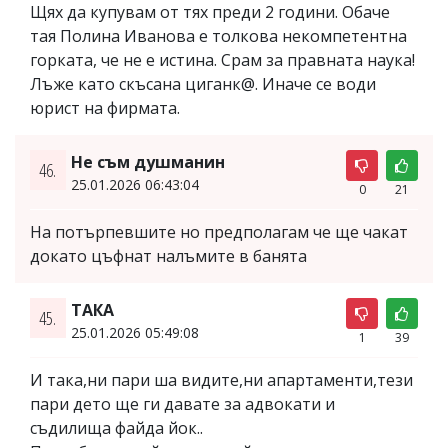
Щях да купувам от тях преди 2 години. Обаче
тая Полина Иванова е толкова некомпетентна
горката, че не е истина. Срам за правната наука!
Лъже като скъсана циганк@. Иначе се води
юрист на фирмата.
Не съм душманин
46.
25.01.2026 06:43:04
0
21
На потърпевшите но предполагам че ще чакат
докато цъфнат налъмите в банята
ТАКА
45.
25.01.2026 05:49:08
1
39
И така,ни пари ша видите,ни апартаменти,тези
пари дето ще ги давате за адвокати и
съдилища файда йок..