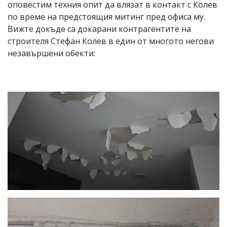
оповестим техния опит да влязат в контакт с Колев
по време на предстоящия митинг пред офиса му.
Вижте докъде са докарани контрагентите на
строителя Стефан Колев в един от многото негови
незавършени обекти: