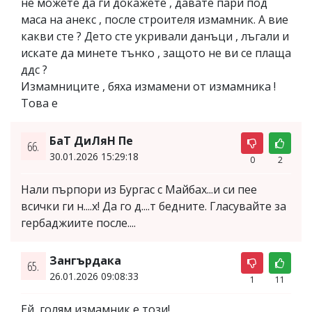
не можете да ги докажете , давате пари под
маса на анекс , после строителя измамник. А вие
какви сте ? Дето сте укривали данъци , лъгали и
искате да минете тънко , защото не ви се плаща
ддс ?
Измамниците , бяха измамени от измамника !
Това е
БаТ ДиЛяН Пе
66.
30.01.2026 15:29:18
0
2
Нали пърпори из Бургас с Майбах...и си пее
всички ги н....х! Да го д....т бедните. Гласувайте за
гербаджиите после....
Зангърдака
65.
26.01.2026 09:08:33
1
11
Ей, голям измамник е този!