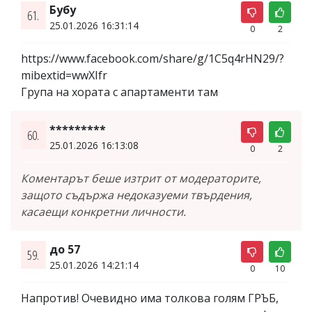
Бубу
61.
25.01.2026 16:31:14
0
2
https://www.facebook.com/share/g/1C5q4rHN29/?
mibextid=wwXIfr
Група на хората с апартаменти там
*********
60.
25.01.2026 16:13:08
0
2
Коментарът беше изтрит от модераторите,
защото съдържа недоказуеми твърдения,
касаещи конкретни личности.
до 57
59.
25.01.2026 14:21:14
0
10
Напротив! Очевидно има толкова голям ГРЪБ,