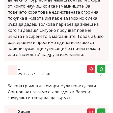
да не си от Бургас и да нямаш контакти с хора
от които научиш кои са измамниците. За
повечето хора това е единствената огромна
покупка в живота им! Как е възможно с лека
ръка да дадеш толкова пари без да знаеш на
кого ги даваш?! Сигурно проучват повече
цената на сиренето в магазините. Това би било
разбираемо и простимо единствено ако са
наивни чужденци купуващи без ничия помощ
или с "помощта" на други измамници.
..
51.
25.01.2026 09:29:40
0
25
Балона гръмна декември. Нула нови сделки.
Довършват се само стари сделки. Зелени
спекуланти тепърва ще гърмят
Хасан