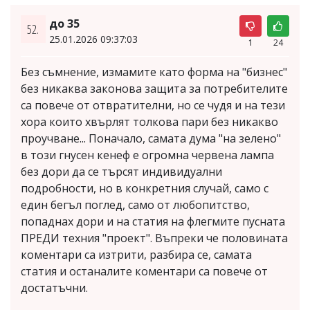
до 35
52.
25.01.2026 09:37:03
1
24
Без съмнение, измамите като форма на "бизнес"
без никаква законова защита за потребителите
са повече от отвратителни, но се чудя и на тези
хора които хвърлят толкова пари без никакво
проучване... Поначало, самата дума "на зелено"
в този гнусен кенеф е огромна червена лампа
без дори да се търсят индивидуални
подробности, но в конкретния случай, само с
един бегъл поглед, само от любопитство,
попаднах дори и на статия на флегмите пусната
ПРЕДИ техния "проект". Въпреки че половината
коментари са изтрити, разбира се, самата
статия и останалите коментари са повече от
достатъчни.