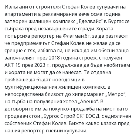
Излъгани от строителя Стефан Колев купувачи на
апартаменти в рекламирания вече осма година
затворен жилищен комплекс „Еделвайс“ в Бургас се
събраха пред незавършените сгради. Хората
потърсиха репортер на Флагман.бг, за да разгласят,
че предприемачът Стефан Колев не желае да се
срещне с тях, избягва ги, не иска да им обясни защо
започналият през 2018 година строеж, с получен
АКТ 15 през 2023 г., продължава да бъде необитаем
и хората не могат да се нанесат. Те отдавна
трябваше да бъдат новодомци в
мултифункционалния жилищен комплекс, в
непосредствена близост до хипермаркет „Метро“,
на гърба на популярния хотел „Авеню“. В
договорите им за покупко-продажба на имот като
продавач стои „Бургос Строй СК“ ЕООД, с едноличен
собственик Стефан Колев. Вижте какво казаха пред
нашия репортер гневни купувачи.