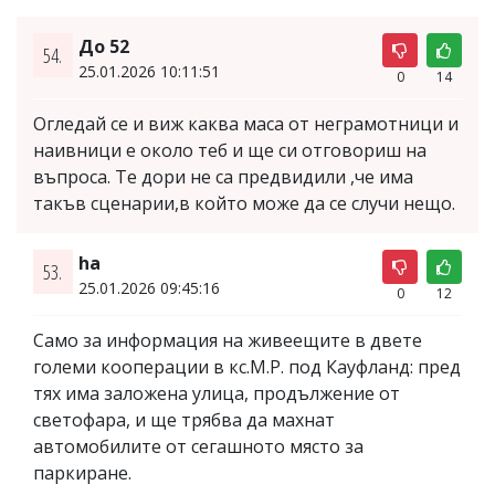
До 52
54.
25.01.2026 10:11:51
0
14
Огледай се и виж каква маса от неграмотници и
наивници е около теб и ще си отговориш на
въпроса. Те дори не са предвидили ,че има
такъв сценарии,в който може да се случи нещо.
ha
53.
25.01.2026 09:45:16
0
12
Само за информация на живеещите в двете
големи кооперации в кс.М.Р. под Кауфланд: пред
тях има заложена улица, продължение от
светофара, и ще трябва да махнат
автомобилите от сегашното място за
паркиране.