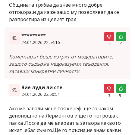
Общината трябва да знае много добре
отговора,и да каже защо му позволяват да се
разпростира из целият град.
*********
40.
24.01.2026 22:54:16
1
9
Коментарът беше изтрит от модераторите,
защото съдържа недоказуеми твърдения,
касаещи конкретни личности.
Вие луди ли сте
39.
24.01.2026 22:50:51
3
51
Ако ме запали мене тоя кенеф ,ще го чакам
денонощно на Лермонтов и ще го потроша с
палка .После да ме вкарват в затвора каквото
искат ,ебал съм го.Ще го пръсна,не знам какви