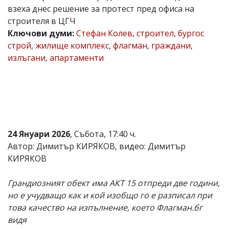
взеха днес решение за протест пред офиса на
Коментарите
строителя в ЦГЧ
под
статиите
Ключови думи:
Стефан Колев
,
строител
,
бургос
се
строй
,
жилище комплекс
,
флагман
,
граждани
,
въвеждат
излъгани
,
апартаменти
от
читателите
и
редакцията
не
носи
отговорност
за
тях!
24 Януари 2026
, Събота, 17:40 ч.
Ако
Автор: Димитър КИРЯКОВ, видео: Димитър
откриете
КИРЯКОВ
обиден
за
вас
Грандиозният обект има АКТ 15 отпреди две години,
коментар,
но е учудващо как и кой изобщо го е разписал при
моля
сигнализирайте
това качество на изпълнение, което Флагман.бг
ни!
видя