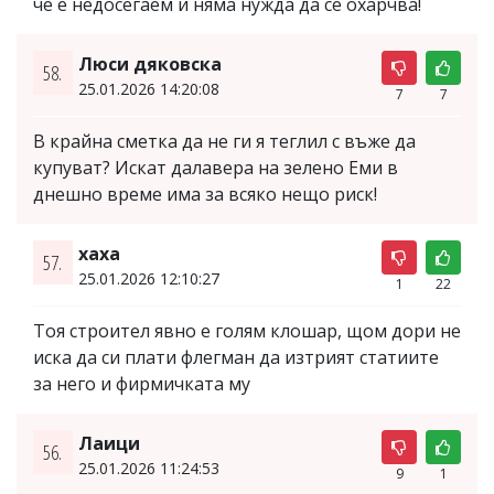
че е недосегаем и няма нужда да се охарчва!
Люси дяковска
58.
25.01.2026 14:20:08
7
7
В крайна сметка да не ги я теглил с въже да
купуват? Искат далавера на зелено Еми в
днешно време има за всяко нещо риск!
хаха
57.
25.01.2026 12:10:27
1
22
Тоя строител явно е голям клошар, щом дори не
иска да си плати флегман да изтрият статиите
за него и фирмичката му
Лаици
56.
25.01.2026 11:24:53
9
1