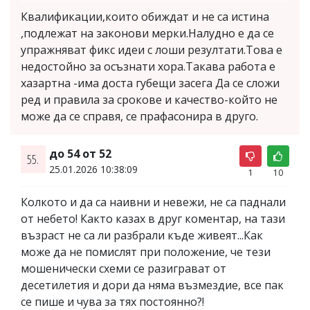
Квалификации,които обиждат и не са истина
,подлежат на законови мерки.Налудно е да се
упражняват фикс идеи с лоши резултати.Това е
недостойно за осъзнати хора.Такава работа е
хазартна -има доста губещи засега Да се сложи
ред и правила за срокове и качество-който не
може да се справя, се прафасонира в друго.
до 54 от 52
55.
25.01.2026 10:38:09
1
10
Колкото и да са наивни и невежи, не са паднали
от небето! Както казах в друг коментар, на тази
възраст не са ли разбрали къде живеят...Как
може да не помислят при положение, че тези
мошенически схеми се разиграват от
десетилетия и дори да няма възмездие, все пак
се пише и чува за тях постоянно?!