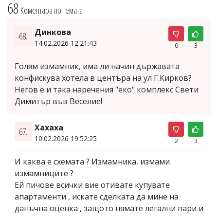
68
Коментара по темата
Динкова
68.
14.02.2026 12:21:43
0
3
Голям измамник, има ли начин държавата
конфискува хотела в центъра на ул Г.Кирков?
Негов е и така наречения "еко" комплекс Свети
Димитър във Веселие!
Хахаха
67.
10.02.2026 19:52:25
2
3
И каква е схемата ? Измамника, измами
измамниците ?
Ей пичове всички вие отивате купувате
апартаменти , искате сделката да мине на
данъчна оценка , защото нямате легални пари и