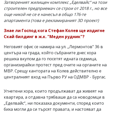
Затвореният жилищен комплекс „Еделвайс“ на този
строителен предприемач се строи от 2018 г., но все
още никой не се е нанесъл в общо 176-те
апартамента (това е рекламираният 3D проект)
Знае ли Господ кога Стефан Колев ще издигне
Скай билдинг в ж.к. "Меден рудник"?
Неговият офис се намира на ул. „Лермонтов“ 36 в
центъра на града, който събраните днес хора
решиха вкупом да го посетят идната седмица,
организирайки протест пред очите на органите на
МВР. Срещу кантората на Колев действително е
централният вход на Първо РУ на ОДМВР - Бургас.
Угнетени хора, които продължават да живеят на
квартира, а отдавна трябваше да са новодомци в
„Еделвайс“, ни показаха документи, според които
биха могли да си търсят правата, и настояват да