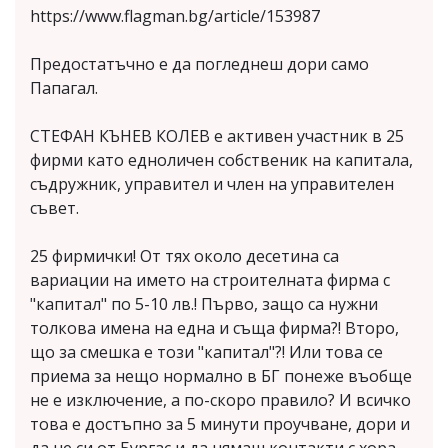
https://www.flagman.bg/article/153987
Предостатъчно е да погледнеш дори само
Папагал.
СТЕФАН КЪНЕВ КОЛЕВ е активен участник в 25
фирми като едноличен собственик на капитала,
съдружник, управител и член на управителен
съвет.
25 фирмички! От тях около десетина са
вариации на името на строителната фирма с
"капитал" по 5-10 лв.! Първо, защо са нужни
толкова имена на една и съща фирма?! Второ,
що за смешка е този "капитал"?! Или това се
приема за нещо нормално в БГ понеже въобще
не е изключение, а по-скоро правило? И всичко
това е достъпно за 5 минути проучване, дори и