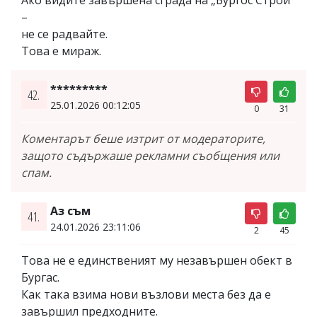
Ако видите завършена сграда на „Бургос Строй“
–
не се радвайте.
Това е мираж.
*********
42.
25.01.2026 00:12:05
0
31
Коментарът беше изтрит от модераторите,
защото съдържаше рекламни съобщения или
спам.
Аз съм
41.
24.01.2026 23:11:06
2
45
Това не е единственият му незавършен обект в
Бургас.
Как така взима нови възлови места без да е
завършил предходните.