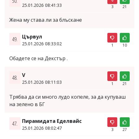
50.
25.01.2026 08:41:33
3
21
Жена му става ли за блъскане
Цървул
49.
25.01.2026 08:33:02
1
10
Обадете се на Декстър .
V
48.
25.01.2026 08:11:03
1
21
Трябва да си много лудо копеле, за да купуваш
на зелено в БГ
Пирамидата Еделвайс
47.
25.01.2026 08:02:47
3
27