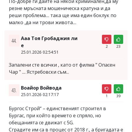
По-добре ги дайте на някой криминален,да му
резне мръсната мошеническа кратуна и да
реши проблема.... така ще има един боклук по
малко ,да ни трови живота....
Ааа Тоя Гробаджия ли
44.
е
2
23
25.01.2026 02:54:51
Запалени сте всички , като от филма " Опасен
Чар " .... Ястребовски съм...
Воайор Войвода
43.
25.01.2026 02:17:17
1
39
Бургос Строй“ – единственият строител в
Бургас, при който времето е спряло, но
обещанията се движат с 5G.
Сградите им са в процес от 2018 г., а бригадата е