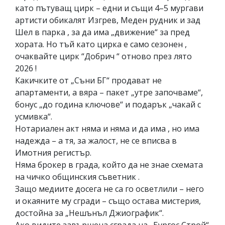
като пътуващ цирк – едни и същи 4–5 мургави
артисти обикалят Изгрев, Меден рудник и зад
Шел в парка , за да има „движение“ за пред
хората. Но тъй като цирка е само сезонен ,
очаквайте цирк “Добрич “ отново през лято
2026 !
Какичките от „Съни БГ“ продават не
апартаменти, а вяра – пакет „утре започваме“,
бонус „до година ключове“ и подарък „чакай с
усмивка“.
Нотариален акт няма и няма и да има , но има
надежда – а тя, за жалост, не се вписва в
Имотния регистър.
Няма брокер в града, който да не знае схемата
на чичко общинския съветник .
Защо медиите досега не са го осветлили – него
и окаяните му сгради – също остава мистерия,
достойна за „Нешънъл Джиографик“.