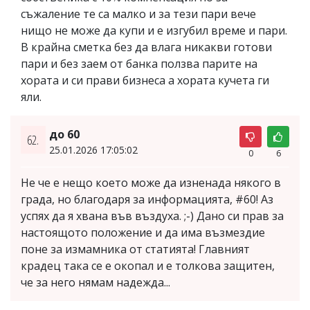
съжаление те са малко и за тези пари вече
нищо не може да купи и е изгубил време и пари.
В крайна сметка без да влага никакви готови
пари и без заем от банка ползва парите на
хората и си прави бизнеса а хората кучета ги
яли.
до 60
62.
25.01.2026 17:05:02
0
6
Не че е нещо което може да изненада някого в
града, но благодаря за информацията, #60! Аз
успях да я хвана във въздуха. ;-) Дано си прав за
настоящото положение и да има възмездие
поне за измамника от статията! Главният
крадец така се е окопал и е толкова защитен,
че за него нямам надежда...