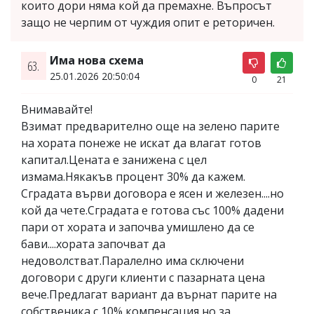
които дори няма кой да премахне. Въпросът
защо не черпим от чуждия опит е реторичен.
Има нова схема
63.
25.01.2026 20:50:04
0
21
Внимавайте!
Взимат предварително още на зелено парите
на хората понеже не искат да влагат готов
капитал.Цената е занижена с цел
измама.Някакъв процент 30% да кажем.
Сградата върви договора е ясен и железен....но
кой да чете.Сградата е готова със 100% дадени
пари от хората и започва умишлено да се
бави....хората започват да
недоволстват.Паралелно има сключени
договори с други клиенти с пазарната цена
вече.Предлагат вариант да върнат парите на
собственика с 10% компенсация но за