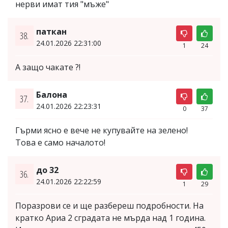
нерви имат тия "мъже"
паткан
38.
24.01.2026 22:31:00
1
24
А защо чакате ?!
Балона
37.
24.01.2026 22:23:31
0
37
Гърми ясно е вече не купувайте на зелено!
Това е само началото!
до 32
36.
24.01.2026 22:22:59
1
29
Поразрови се и ще разбереш подробности. На
кратко Ариа 2 сградата не мърда над 1 година.