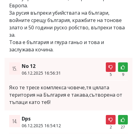
Европа.
За русия въпреки убийствата на българи,
войните срещу българия, кражбите на тонове
злато и 50 години руско робство, въпреки това
за.
Това е българия и гяура ганьо и това и
заслужава кочина.
No 12
15.
06.12.2025 16:56:31
5
9
Яко те тресе комплекса човече,тя цялата
територия на България е такава,сътворена от
тъпаци като теб!
Dps
14.
06.12.2025 16:54:12
2
27