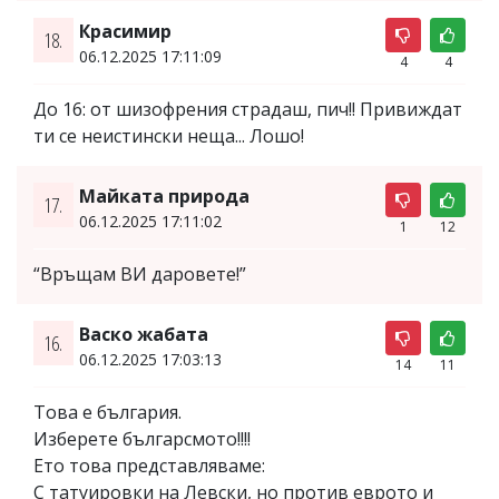
Красимир
18.
06.12.2025 17:11:09
4
4
До 16: от шизофрения страдаш, пич!! Привиждат
ти се неистински неща... Лошо!
Майката природа
17.
06.12.2025 17:11:02
1
12
“Връщам ВИ даровете!”
Васко жабата
16.
06.12.2025 17:03:13
14
11
Това е българия.
Изберете българсмото!!!!
Ето това представляваме:
С татуировки на Левски, но против еврото и