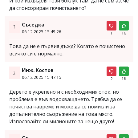
И кой изхвърля този боклук там, да не съм аз, че
да спонсорирам почистването?
Съседка
3.
06.12.2025 15:49:26
1
16
Това да не е първия дъжд? Когато е почистено
всичко си е нормално.
Инж. Костов
2.
06.12.2025 15:47:15
2
18
Дерето е укрепено и с необходимия оток, но
проблема е във водохващането. Трябва да се
почиства навреме и може да се помисли за
допълнително съоръжение на това място.
Използвайте си милионите за нещо друго!
Сс