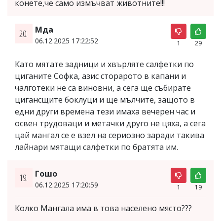
конете,че само измъчват животните!!!
Мда
20.
06.12.2025 17:22:52
1
29
Като мятате задници и хвърляте салфетки по
циганите Софка, азис сторарото в капани и
чалготеки не са виновни, а сега ще събирате
цигансщите боклуци и ще мълчите, защото в
едни други времена тези имаха вечерен час и
освен трудоваци и метачки друго не цяха, а сега
цай мангал се е взел на сериозно заради такива
лайнари мятащи салфетки по братята им.
Гошо
19.
06.12.2025 17:20:59
1
19
Колко Мангала има в това населено място???