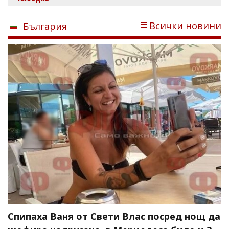
Всички новини
България
Спипаха Ваня от Свети Влас посред нощ да