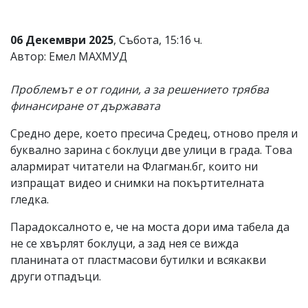
06 Декември 2025
, Събота, 15:16 ч.
Автор: Емел МАХМУД
Проблемът е от години, а за решението трябва
финансиране от държавата
Средно дере, което пресича Средец, отново преля и
буквално зарина с боклуци две улици в града. Това
алармират читатели на Флагман.бг, които ни
изпращат видео и снимки на покъртителната
гледка.
Парадоксалното е, че на моста дори има табела да
не се хвърлят боклуци, а зад нея се вижда
планината от пластмасови бутилки и всякакви
други отпадъци.