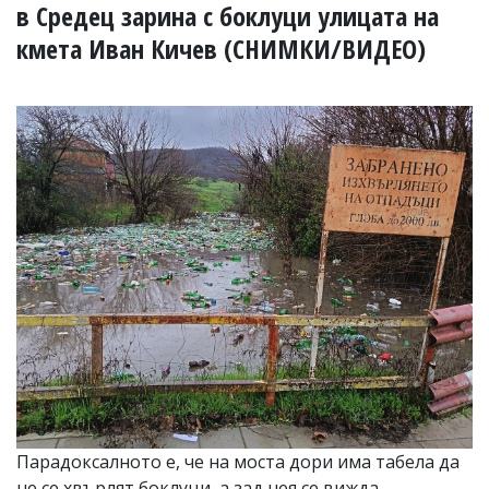
УКРАЙНА
в Средец зарина с боклуци улицата на
СПОРТ
кмета Иван Кичев (СНИМКИ/ВИДЕО)
РАЗСЛЕДВАНЕ
БИЗНЕС
ЮГ
Управители:
Веселин
Василев,
email:
v.vasilev@flagman.bg
Катя
Касабова,
еmail:
k.kassabova@flagman.bg
Главен
редактор:
Иван
Колев,
email:
Парадоксалното е, че на моста дори има табела да
office@flagman.bg
не се хвърлят боклуци, а зад нея се вижда