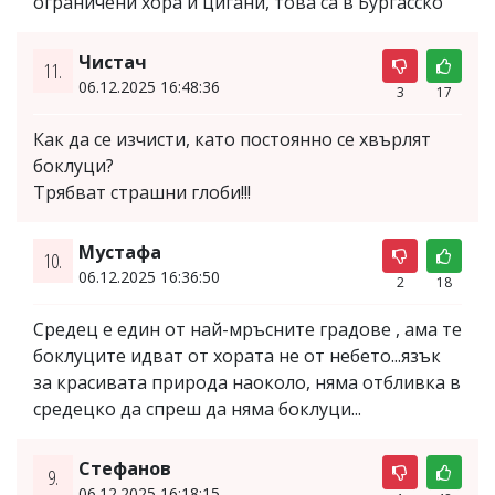
ограничени хора и цигани, това са в Бургасско
Чистач
11.
06.12.2025 16:48:36
3
17
Как да се изчисти, като постоянно се хвърлят
боклуци?
Трябват страшни глоби!!!
Мустафа
10.
06.12.2025 16:36:50
2
18
Средец е един от най-мръсните градове , ама те
боклуците идват от хората не от небето...язък
за красивата природа наоколо, няма отбливка в
средецко да спреш да няма боклуци...
Стефанов
9.
06.12.2025 16:18:15