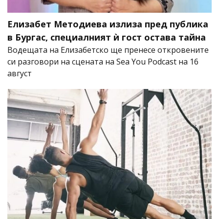
Елизабет Методиева излиза пред публика
в Бургас, специалният ѝ гост остава тайна
Водещата на Елизабетско ще пренесе откровените
си разговори на сцената на Sea You Podcast на 16
август