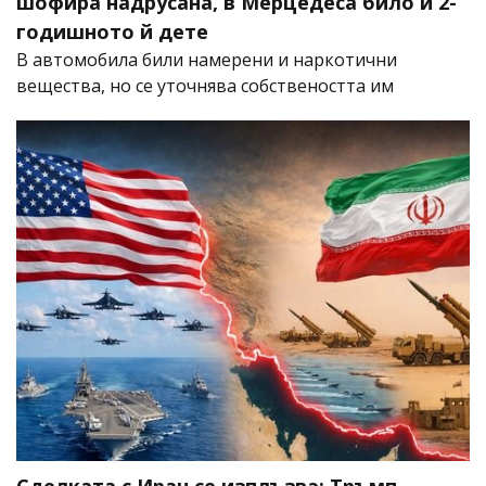
шофира надрусана, в Мерцедеса било и 2-
годишното й дете
В автомобила били намерени и наркотични
вещества, но се уточнява собствеността им
Сделката с Иран се изплъзва: Тръмп