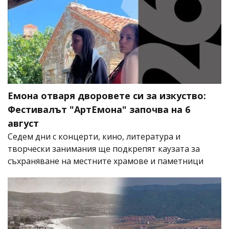
Емона отваря дворовете си за изкуство:
Фестивалът "АртЕмона" започва на 6
август
Седем дни с концерти, кино, литература и
творчески занимания ще подкрепят каузата за
съхраняване на местните храмове и паметници