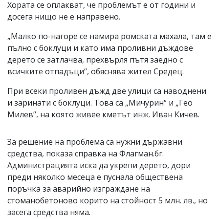
Хората се оплакват, че проблемът е от години и
досега нищо не е направено.
„Малко по-нагоре се намира ромската махала, там е
пълно с боклуци и като има проливни дъждове
дерето се затлачва, прехвърля пътя заедно с
всичките отпадъци“, обяснява жител Средец.
При всеки проливен дъжд две улици са наводнени
и заринати с боклуци. Това са „Мичурин“ и „Гео
Милев“, на която живее кметът инж. Иван Кичев.
За решение на проблема са нужни държавни
средства, показа справка на Флагман.бг.
Администрацията иска да укрепи дерето, дори
преди няколко месеца е пуснала обществена
поръчка за аварийно изграждане на
стоманобетоново корито на стойност 5 млн. лв., но
засега средства няма.