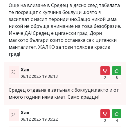
Още на влизане в Средец в дясно след табелата
те посрещат с купчина боклуци ,която я
засипват с насип пероидично.Защо никой ,ама
никой не обръща внимание на това безобразие.
Иначе ДА! Средец е цигански град .Дори
малкото българи които останаха са с цигански
манталитет. ЖАЛКО за този толкова красив
град!
Хах
25.
06.12.2025 19:36:13
2
8
Средец отдавна е затънал с боклуци,както и от
много години няма кмет. Само крадци!
Xax
24.
06.12.2025 19:35:22
2
4