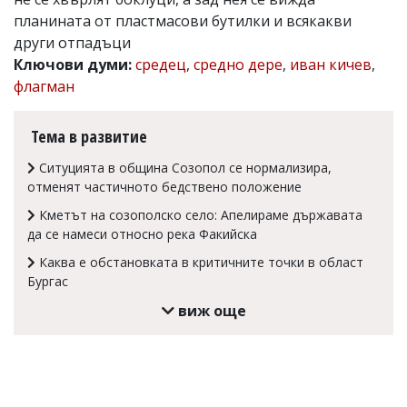
планината от пластмасови бутилки и всякакви
Коментарите
под
други отпадъци
статиите
Ключови думи:
средец
,
средно дере
,
иван кичев
,
се
флагман
въвеждат
от
читателите
Тема в развитие
и
редакцията
Ситуцията в община Созопол се нормализира,
не
носи
отменят частичното бедствено положение
отговорност
Кметът на созополско село: Апелираме държавата
за
тях!
да се намеси относно река Факийска
Ако
Каква е обстановката в критичните точки в област
откриете
Бургас
обиден
за
виж още
вас
коментар,
моля
сигнализирайте
ни!