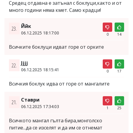
Средец отдавна е затънал с боклуци,както и от
много години няма кмет. Само крадци!
Ййк
23.
06.12.2025 18:17:00
0
14
Всичките боклуци идват горе от орките
Jjjj
22.
06.12.2025 18:15:41
0
17
Всичкия боклук идва от горе от мангалите
Ставри
21.
06.12.2025 17:34:03
1
25
Всичкото мангал гълта бира,монголско
питие...да се изселят и да им се отнемат