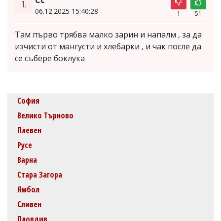
1.
06.12.2025 15:40:28
1
51
Там първо трябва малко зарин и напалм , за да
изчисти от мангусти и хлебарки , и чак после да
се събере боклука
София
Велико Търново
Плевен
Русе
Варна
Стара Загора
Ямбол
Сливен
Пловдив