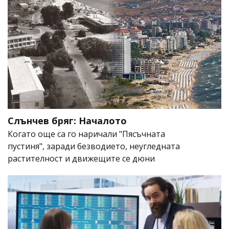
Слънчев бряг: Началото
Когато още са го наричали "Пясъчната
пустиня", заради безводието, неугледната
растителност и движещите се дюни