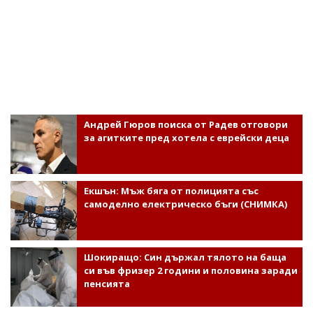
Андрей Гюров поиска от Радев отговори
за агитките пред хотела с еврейски деца
Екшън: Мъж бяга от полицията със
самоделно електрическо бъги (СНИМКА)
Шокиращо: Син държал тялото на баща
си във фризер 2 години и половина заради
пенсията