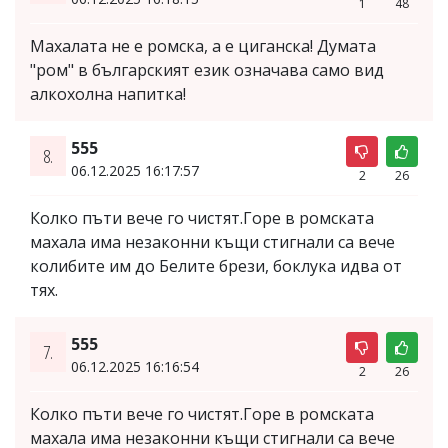
1
48
Махалата не е ромска, а е циганска! Думата
"ром" в българският език означава само вид
алкохолна напитка!
555
8.
06.12.2025 16:17:57
2
26
Колко пъти вече го чистят.Горе в ромската
махала има незаконни къщи стигнали са вече
колибите им до Белите брези, боклука идва от
тях.
555
7.
06.12.2025 16:16:54
2
26
Колко пъти вече го чистят.Горе в ромската
махала има незаконни къщи стигнали са вече