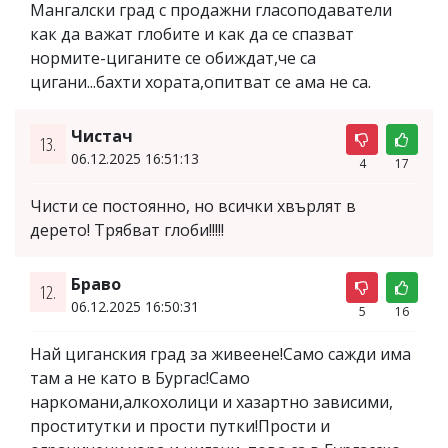
Мангалски град с продажни гласоподаватели
как да важат глобите и как да се спазват
нормите-циганите се обиждат,че са
цигани...бахти хората,опитват се ама не са.
Чистач
13.
06.12.2025 16:51:13
4
17
Чисти се постоянно, но всички хвърлят в
дерето! Трябват глоби!!!!!
Браво
12.
06.12.2025 16:50:31
5
16
Най циганския град за живеене!Само сажди има
там а не като в Бургас!Само
наркомани,алкохолици и хазартно зависими,
проститутки и прости путки!Прости и