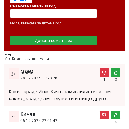
Въведете защитния код:
Моля, въведете защитния код
27
Коментара по темата
@@@
27.
28.12.2025 11:28:26
1
0
Какво краде Инж. Кич в замислилисте си само
какво ,,краде ,само глупости и нищо друго .
Кичев
26.
06.12.2025 22:01:42
3
6