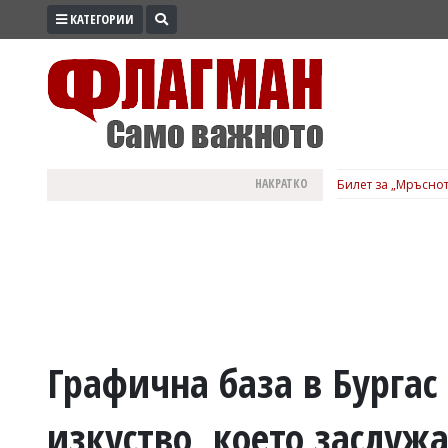
КАТЕГОРИИ
ПРОМО
ЗОНА
ИЗБОРИ
2026
ПРАКТИЧНО
НАКРАТКО
Билет за „Мръснот
КУЛТУРА
ЗДРАВЕ
ПОЛИТИКА
ОБЩИНИ
ОБЩЕСТВО
ЛАЙФСТАЙЛ
Графична база в Бургас 
ВОЙНАТА
изкуство, което заслуж
В