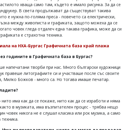
мастилото хваща само там, където е имало рисунка. За да се
 ундрукер. В света продължават да съществуват такива
ито е нужна по-голяма преса - повечето са електрически,
ръзка между живописта и графиката, защото можеха да се
огато човек гледа отдалеч една такава графика, може да си
графиката е страхотна техника.
лиала на НХА-Бургас Графичната база край плажа
ез годините в Графичната база в Бургас?
ше напечатани творби при нас. Много български художници
тук правеше литографиите си и участваше после със своите
, Милко Божков - много са. Но тогава имаше печатар.
младите?
 нито има как да се покаже, нито как да се изработи и няма
 както в музиката, има възпитателен процес - трябва нещо
дин човек никога не е слушал класика или рок музика, а само
 техника.
а. Има ли преподаватели, които да могат да предадат