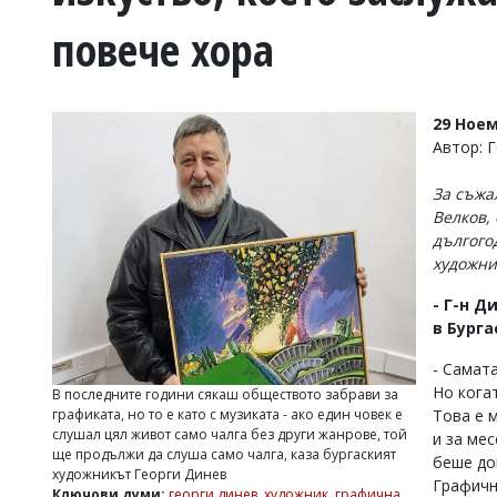
УКРАЙНА
повече хора
СПОРТ
РАЗСЛЕДВАНЕ
БИЗНЕС
29 Ноем
ЮГ
Автор: 
За съжа
Управители:
Велков,
Веселин
дългого
Василев,
email:
художн
v.vasilev@flagman.bg
Катя
- Г-н Д
Касабова,
в Бурга
еmail:
k.kassabova@flagman.bg
- Самата
Главен
Но кога
В последните години сякаш обществото забрави за
редактор:
Това е м
графиката, но то е като с музиката - ако един човек е
Иван
слушал цял живот само чалга без други жанрове, той
и за мес
Колев,
ще продължи да слуша само чалга, каза бургаският
email:
беше до
художникът Георги Динев
office@flagman.bg
Графичн
Ключови думи:
георги динев
,
художник
,
графична