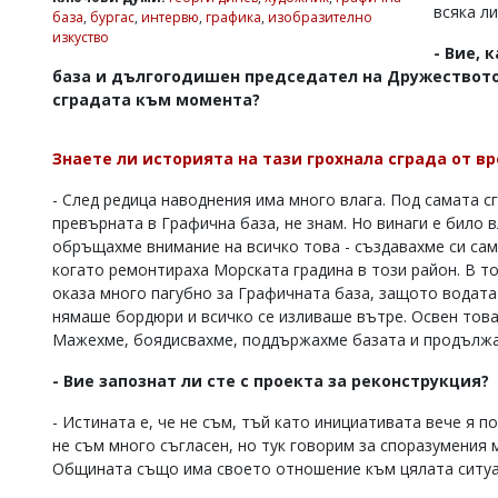
всяка л
база
,
бургас
,
интервю
,
графика
,
изобразително
Коментарите
изкуство
под
- Вие, 
статиите
база и дългогодишен председател на Дружеството 
се
сградата към момента?
въвеждат
от
читателите
Знаете ли историята на тази грохнала сграда от вр
и
редакцията
- След редица наводнения има много влага. Под самата сг
не
превърната в Графична база, не знам. Но винаги е било 
носи
отговорност
обръщахме внимание на всичко това - създавахме си сам
за
когато ремонтираха Морската градина в този район. В т
тях!
оказа много пагубно за Графичната база, защото водата 
Ако
нямаше бордюри и всичко се изливаше вътре. Освен това
откриете
Мажехме, боядисвахме, поддържахме базата и продължа
обиден
за
- Вие запознат ли сте с проекта за реконструкция?
вас
коментар,
- Истината е, че не съм, тъй като инициативата вече я 
моля
сигнализирайте
не съм много съгласен, но тук говорим за споразумения
ни!
Общината също има своето отношение към цялата ситуа