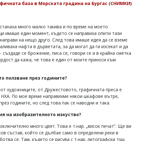
фичната база в Морската градина на Бургас (СНИМКИ)
останаха много малко такива и по време на моето
ци имаше един момент, където се направиха опити тази
е направи на нещо друго. След това имаше идея да се вземе
аливаха нафта в дърветата, за да могат да ги изсекат и да
 създаде се брожение, писа се, говори се и в крайна сметка
ордост да кажа, че това е един от моите приноси към
то ползване през годините?
и от художниците, от Дружестовото, графичната преса е
 НХА. По мое време направихме някои шкафове вътре,
рез годините, но след това пак се наводни и така.
ия на изобразителното изкуство?
изключително много цвят. Това е т.нар. „висок печат”. Ще ви
ов състав, който се дълбае само в определени реки в
ботва се. Там, където се рисува с т.нар. литографски туш