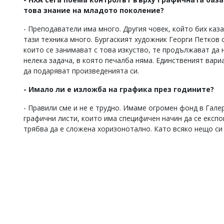
това знание на младото поколение?
- Преподаватели има много. Другия човек, който бих каза
тази техника много. Бургаският художник Георги Петков 
които се занимават с това изкуство, те продължават да н
нелека задача, в която печалба няма. Единственият вариа
да подаряват произведенията си.
- Имало ли е изложба на графика през годините?
- Правили сме и не е трудно. Имаме огромен фонд в Гале
графични листи, които има специфичен начин да се експо
трябва да е сложена хоризонотално. Като всяко нещо си