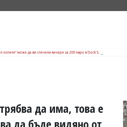
о копеле“ може да ви спечели вечеря за 200 евро в Dock 5, вижте подробн
трябва да има, това е
ава да бъде видяно от