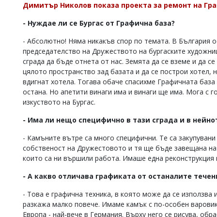
Димитър Николов показа проекта за ремонт на Гра
- Нуждае ли се Бургас от Графична база?
- Абсолютно! Няма никакъв спор по темата. В България 
председателство на Дружеството на бургаските художни
сграда да бъде отнета от нас. Земята да се вземе и да с
цялото пространство зад базата и да се построи хотел, н
вдигнат хотела. Тогава обаче спасихме Графичната база -
остана. Но апетити винаги има и винаги ще има. Мога с г
изкуството на Бургас.
- Има ли нещо специфично в тази сграда и в нейно
- Камъните вътре са много специфични. Те са закупуван
собственост на Дружестовото и тя ще бъде завещана на
които са ни вършили работа. Имаше една реконструкция п
- А какво отличава графиката от останалите течен
- Това е графична техника, в която може да се използва 
разкажа малко повече. Имаме камък с по-особен варовик
Европа - най-вече в Германия. Върху него се рисува, обра