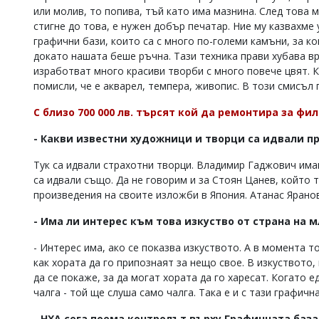
или молив, то попива, тъй като има мазнина. След това 
стигне до това, е нужен добър печатар. Ние му казвахме
графични бази, които са с много по-големи камъни, за ко
докато нашата беше ръчна. Тази техника прави хубава в
изработват много красиви творби с много повече цвят. К
помисли, че е акварел, темпера, живопис. В този смисъл 
С близо 700 000 лв. търсят кой да ремонтира за фи
- Какви известни художници и творци са идвали пр
Тук са идвали страхотни творци. Владимир Гаджович има
са идвали също. Да не говорим и за Стоян Цанев, който 
произведения на своите изложби в Япония. Атанас Яранов
- Има ли интерес към това изкуство от страна на 
- Интерес има, ако се показва изкуството. А в момента то
как хората да го припознаят за нещо свое. В изкуството,
да се покаже, за да могат хората да го харесат. Когато е
чалга - той ще слуша само чалга. Така е и с тази графична
- НХА сега поема контролът върху Графичната баз