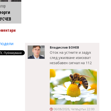
втор
еорги
УСЧЕВ
оментари
подели
Владислав БОНЕВ
Оток на устните и задух
след ужилване изискват
незабавен сигнал на 112
06/08/2026, Четвъртък 22:00