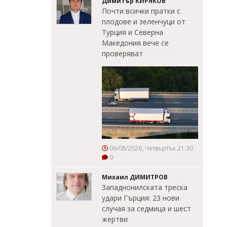
Димитър КИРЯКОВ
Почти всички пратки с
плодове и зеленчуци от
Турция и Северна
Македония вече се
проверяват
06/08/2026, Четвъртък 21:30
0
Михаил ДИМИТРОВ
Западнонилската треска
удари Гърция: 23 нови
случая за седмица и шест
жертви