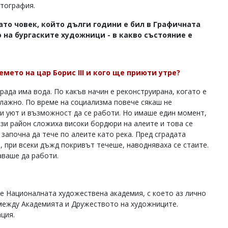
итография.
като човек, който дълги години е бил в Графичната
на бургаските художници - в какво състояние е
емето на цар Борис III и кого ще приюти утре?
рада има вода. По какъв начин е реконструирана, когато е
влажно. По време на социализма повече сякаш не
и уют и възможност да се работи. Но имаше един момент,
ози район сложиха високи бордюри на алеите и това се
започна да тече по алеите като река. Пред сградата
, при всеки дъжд покривът течеше, наводняваха се стаите.
ваше да работи.
пое Националната художествена академия, с което аз лично
 между Академията и Дружеството на художниците.
ция.