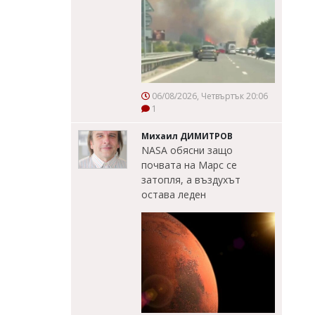
06/08/2026, Четвъртък 20:06
1
Михаил ДИМИТРОВ
NASA обясни защо
почвата на Марс се
затопля, а въздухът
остава леден