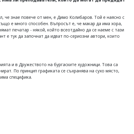
л, че знае повече от мен, е Димо Колибаров. Той е наясно с
също е много способен. Въпросът е, че макар да има хора,
ямат печатар - някой, който всеотдайно да се наеме с тази
нт е тук да започнат да идват по-сериозни автори, които
рията и в Дружеството на бургаските художници. Това са
нират. По принцип графиката се съхранява на сухо място,
 има специфика.