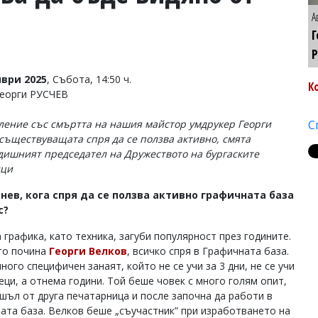
А
Г
Р
ври 2025
, Събота, 14:50 ч.
К
Георги РУСЧЕВ
ление със смъртта на нашия майстор умдрукер Георги
С
 съществуващата спря да се ползва активно, смята
дишният председател на Дружеството на бургаските
ици
инев, кога спря да се ползва активно графичната база
с?
 графика, като техника, загуби популярност през годините.
то почина
Георги Велков
, всичко спря в Графичната база.
ного специфичен занаят, който не се учи за 3 дни, не се учи
еци, а отнема години. Той беше човек с много голям опит,
шъл от друга печатарница и после започна да работи в
ата база. Велков беше „съучастник” при изработването на