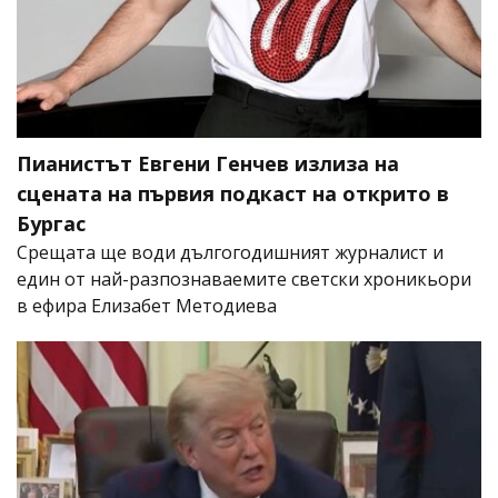
Пианистът Евгени Генчев излиза на
сцената на първия подкаст на открито в
Бургас
Срещата ще води дългогодишният журналист и
един от най-разпознаваемите светски хроникьори
в ефира Елизабет Методиева