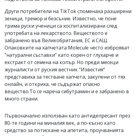
Други потребители на TikTok споменаха разширени
зеници, тремор и безсъние. Известно, че поне
трима руски ученици са хоспитализирани след
употребата на лекарството. Веществото е
забранено във Великобритания, ЕС и САЩ
Опаковките на хапчетата Molecule често изброяват
"натурални съставки“ като корен от глухарче и
екстракт от семена на копър. Но преди месеци
журналисти от руския вестник "Известия“
представиха за тестване хапчета, закупени от тях
онлайн, и откриха, че съдържат опасно
вещество.То се нареча сибутрамин и е забранено в
много страни.
Първоначално използван като антидепресант през
80-те години на миналия век, а по-късно като
средство за потискане на апетита, проучванията