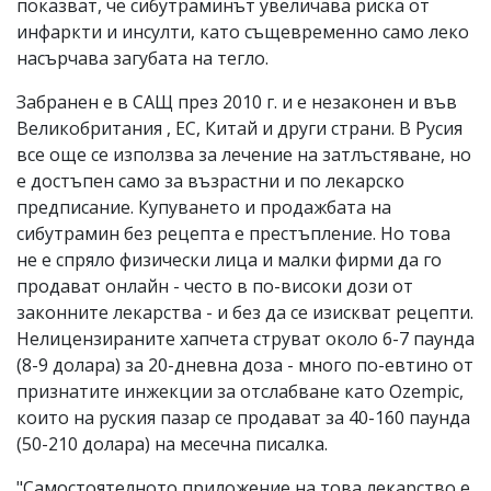
показват, че сибутраминът увеличава риска от
инфаркти и инсулти, като същевременно само леко
насърчава загубата на тегло.
Забранен е в САЩ през 2010 г. и е незаконен и във
Великобритания , ЕС, Китай и други страни. В Русия
все още се използва за лечение на затлъстяване, но
е достъпен само за възрастни и по лекарско
предписание. Купуването и продажбата на
сибутрамин без рецепта е престъпление. Но това
не е спряло физически лица и малки фирми да го
продават онлайн - често в по-високи дози от
законните лекарства - и без да се изискват рецепти.
Нелицензираните хапчета струват около 6-7 паунда
(8-9 долара) за 20-дневна доза - много по-евтино от
признатите инжекции за отслабване като Ozempic,
които на руския пазар се продават за 40-160 паунда
(50-210 долара) на месечна писалка.
"Самостоятелното приложение на това лекарство е