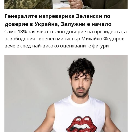
Генералите изпревариха Зеленски по
доверие в Украйна, Залужни е начело
Само 18% заявяват пълно доверие на президента, а
освободеният военен министър Михайло Федоров
вече е сред най-високо оценяваните фигури