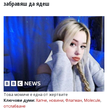
УКРАЙНА
забравяш да ядеш
СПОРТ
РАЗСЛЕДВАНЕ
БИЗНЕС
ЮГ
Управители:
Веселин
Василев,
email:
v.vasilev@flagman.bg
Катя
Касабова,
еmail:
k.kassabova@flagman.bg
Главен
редактор:
Иван
Това момиче е една от жертвите
Колев,
Ключови думи:
Хапче
,
новини
,
Флагман
,
Molecule
,
email:
office@flagman.bg
отслабване