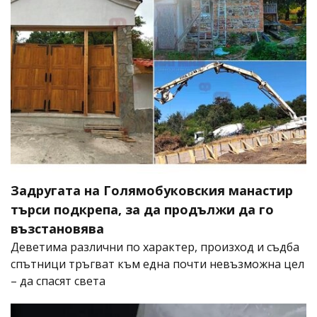
Задругата на Голямобуковския манастир
търси подкрепа, за да продължи да го
възстановява
Деветима различни по характер, произход и съдба
спътници тръгват към една почти невъзможна цел
– да спасят света