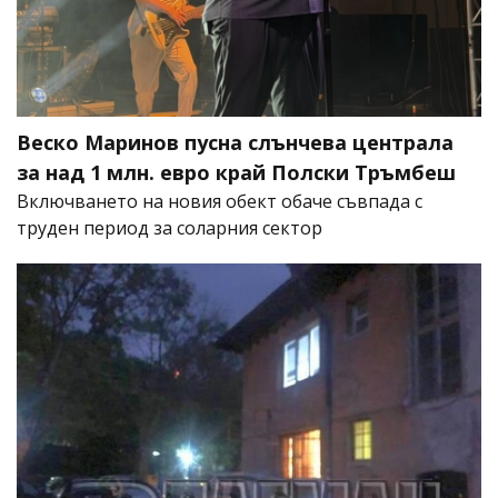
Веско Маринов пусна слънчева централа
за над 1 млн. евро край Полски Тръмбеш
Включването на новия обект обаче съвпада с
труден период за соларния сектор