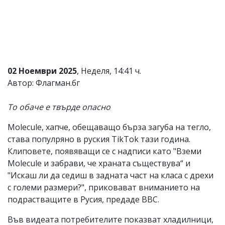
Коментарите
под
статиите
се
въвеждат
от
читателите
02 Ноември 2025
, Неделя, 14:41 ч.
и
Автор: Флагман.бг
редакцията
не
носи
То обаче е твърде опасно
отговорност
за
Molecule, хапче, обещаващо бърза загуба на тегло,
тях!
Ако
става популряно в руския TikTok тази година.
откриете
Клиповете, появяващи се с надписи като "Вземи
обиден
Molecule и забрави, че храната съществува“ и
за
вас
"Искаш ли да седиш в задната част на класа с дрехи
коментар,
с големи размери?", приковават вниманието на
моля
подрастващите в Русия, предаде BBC.
сигнализирайте
ни!
Във видеата потребителите показват хладилници,