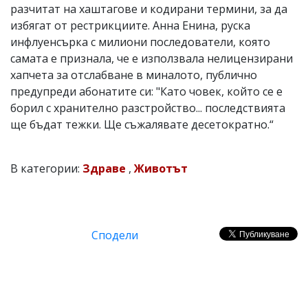
разчитат на хаштагове и кодирани термини, за да
избягат от рестрикциите. Анна Енина, руска
инфлуенсърка с милиони последователи, която
самата е признала, че е използвала нелицензирани
хапчета за отслабване в миналото, публично
предупреди абонатите си: "Като човек, който се е
борил с хранително разстройство... последствията
ще бъдат тежки. Ще съжалявате десетократно.“
В категории:
Здраве
,
Животът
Сподели