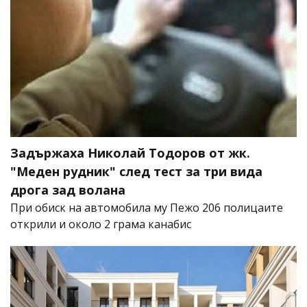
Задържаха Николай Тодоров от жк.
"Меден рудник" след тест за три вида
дрога зад волана
При обиск на автомобила му Пежо 206 полицаите
открили и около 2 грама канабис