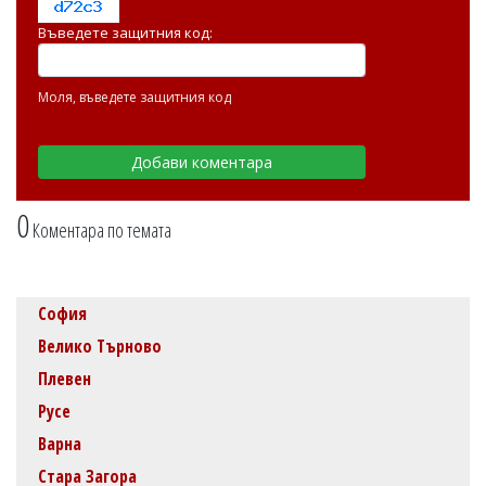
Въведете защитния код:
Моля, въведете защитния код
0
Коментара по темата
София
Велико Търново
Плевен
Русе
Варна
Стара Загора