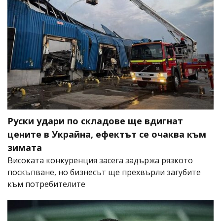
Руски удари по складове ще вдигнат
цените в Украйна, ефектът се очаква към
зимата
Високата конкуренция засега задържа рязкото
поскъпване, но бизнесът ще прехвърли загубите
към потребителите