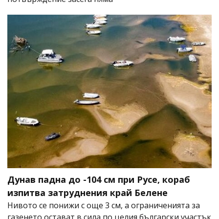
Дунав падна до -104 см при Русе, кораб
изпитва затруднения край Белене
Нивото се понижи с още 3 см, а ограниченията за
газенето остават в сила по целия български участък