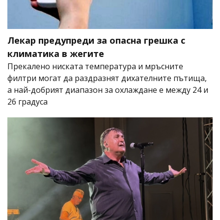
Лекар предупреди за опасна грешка с
климатика в жегите
Прекалено ниската температура и мръсните
филтри могат да раздразнят дихателните пътища,
а най-добрият диапазон за охлаждане е между 24 и
26 градуса