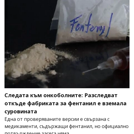
Следата към онкоболните: Разследват
откъде фабриката за фентанил е вземала
суровината
Една от проверяваните версии е свързана с
медикаменти, съдържащи фентанил, но официално
потвърждение засега няма