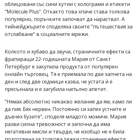
облицовани със сини кутии с холограми и етикети
"Molecule Plus“. Откакто това хпаче става толкова
популярно, поръчките започват да нарастват. А
тийнейджърите споделяха своите "пътешествия за
отслабване“ в социалните мрежи.
Колкото и хубаво да звучи, страничните ефекти са
фрапиращи 22-годишната Мария от Санкт
Петербург е закупила продукта от популярен
онлайн търговец. Тя е приемала по две хапчета на
ден и след две седмици казва, че устата ѝ е
пресъхнала и е загубила напълно апетит.
"Нямах абсолютно никакво желание да ям, камо ли
да пия. Бях нервен. Постоянно си хапех устните и
дъвчех бузите", споделя младото момиче. Мария
разви силна тревожност и започна да има
негативни мисли и твърди, че изобщо не е била
подготвена за толкова тежки странични ефекти.