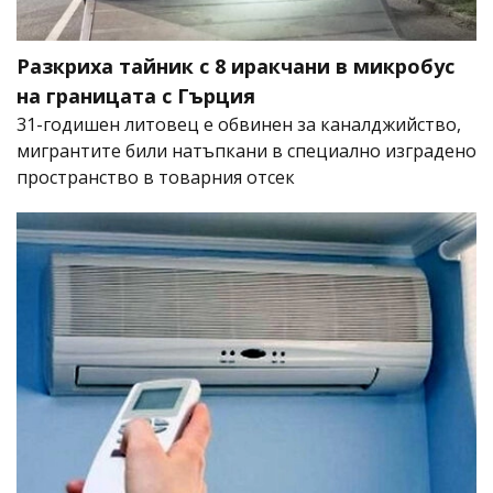
Разкриха тайник с 8 иракчани в микробус
на границата с Гърция
31-годишен литовец е обвинен за каналджийство,
мигрантите били натъпкани в специално изградено
пространство в товарния отсек