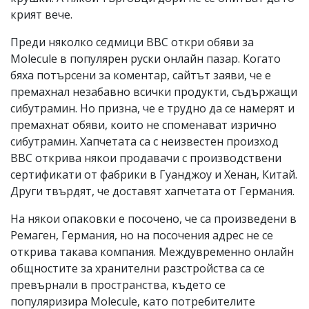
крият вече.
Преди няколко седмици BBC откри обяви за
Molecule в популярен руски онлайн пазар. Когато
бяха потърсени за коментар, сайтът заяви, че е
премахнал незабавно всички продукти, съдържащи
сибутрамин. Но призна, че е трудно да се намерят и
премахнат обяви, които не споменават изрично
сибутрамин. Хапчетата са с неизвестен произход
BBC открива някои продавачи с производствени
сертификати от фабрики в Гуанджоу и Хенан, Китай.
Други твърдят, че доставят хапчетата от Германия.
На някои опаковки е посочено, че са произведени в
Ремаген, Германия, но на посочения адрес не се
открива такава компания. Междувременно онлайн
общностите за хранителни разстройства са се
превърнали в пространства, където се
популяризира Molecule, като потребителите