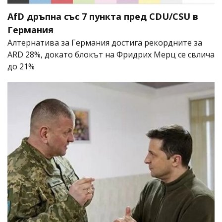
AfD дръпна със 7 пункта пред CDU/CSU в
Германия
Алтернатива за Германия достига рекордните за
ARD 28%, докато блокът на Фридрих Мерц се свлича
до 21%