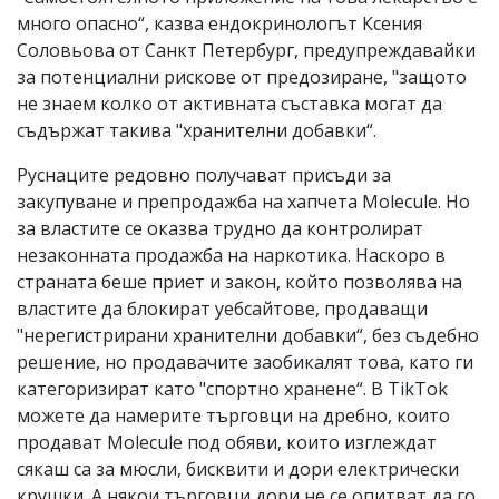
много опасно“, казва ендокринологът Ксения
Соловьова от Санкт Петербург, предупреждавайки
за потенциални рискове от предозиране, "защото
не знаем колко от активната съставка могат да
съдържат такива "хранителни добавки“.
Руснаците редовно получават присъди за
закупуване и препродажба на хапчета Molecule. Но
за властите се оказва трудно да контролират
незаконната продажба на наркотика. Наскоро в
страната беше приет и закон, който позволява на
властите да блокират уебсайтове, продаващи
"нерегистрирани хранителни добавки“, без съдебно
решение, но продавачите заобикалят това, като ги
категоризират като "спортно хранене“. В TikTok
можете да намерите търговци на дребно, които
продават Molecule под обяви, които изглеждат
сякаш са за мюсли, бисквити и дори електрически
крушки. А някои търговци дори не се опитват да го