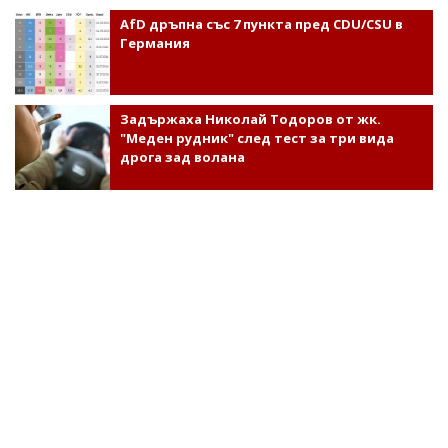
AfD дръпна със 7 пункта пред CDU/CSU в
Германия
Задържаха Николай Тодоров от жк.
"Меден рудник" след тест за три вида
дрога зад волана