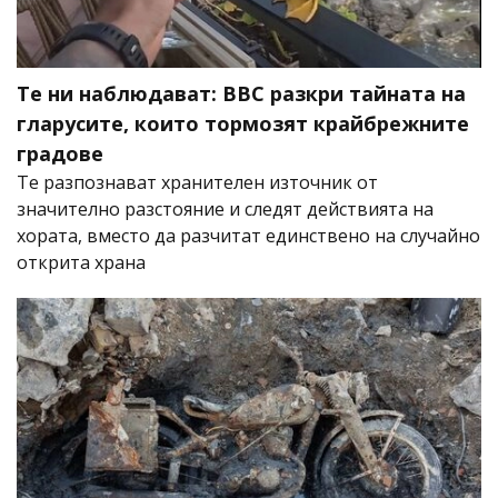
Те ни наблюдават: BBC разкри тайната на
гларусите, които тормозят крайбрежните
градове
Те разпознават хранителен източник от
значително разстояние и следят действията на
хората, вместо да разчитат единствено на случайно
открита храна