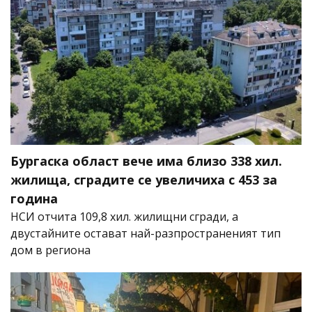
Бургаска област вече има близо 338 хил.
жилища, сградите се увеличиха с 453 за
година
НСИ отчита 109,8 хил. жилищни сгради, а
двустайните остават най-разпространеният тип
дом в региона