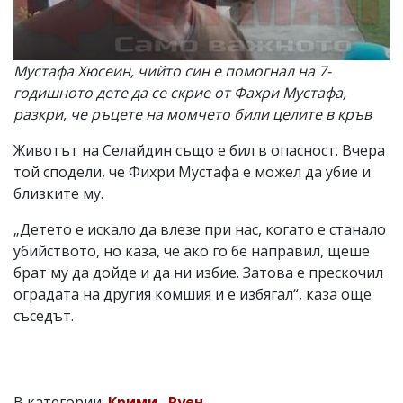
Мустафа Хюсеин, чийто син е помогнал на 7-
годишното дете да се скрие от Фахри Мустафа,
разкри, че ръцете на момчето били целите в кръв
Животът на Селайдин също е бил в опасност. Вчера
той сподели, че Фихри Мустафа е можел да убие и
близките му.
„Детето е искало да влезе при нас, когато е станало
убийството, но каза, че ако го бе направил, щеше
брат му да дойде и да ни избие. Затова е прескочил
оградата на другия комшия и е избягал“, каза още
съседът.
В категории:
Крими
,
Руен