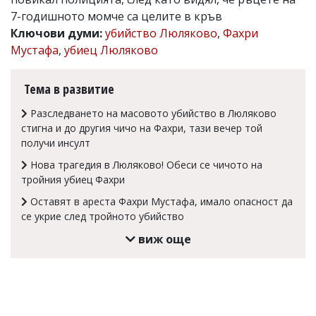
7-годишното момче са целите в кръв
Коментарите
под
Ключови думи:
убийство Люляково
,
Фахри
статиите
Мустафа
,
убиец Люляково
се
въвеждат
от
Тема в развитие
читателите
и
Разследването на масовото убийство в Люляково
редакцията
стигна и до другия чичо на Фахри, тази вечер той
не
получи инсулт
носи
отговорност
Нова трагедия в Люляково! Обеси се чичото на
за
тройния убиец Фахри
тях!
Ако
Оставят в ареста Фахри Мустафа, имало опасност да
откриете
се укрие след тройното убийство
обиден
за
виж още
вас
коментар,
моля
сигнализирайте
ни!