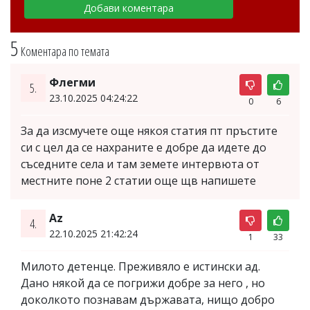
5
Коментара по темата
Флегми
5.
23.10.2025 04:24:22
0
6
За да изсмучете още някоя статия пт пръстите
си с цел да се нахраните е добре да идете до
съседните села и там земете интервюта от
местните поне 2 статии още щв напишете
Az
4.
22.10.2025 21:42:24
1
33
Милото детенце. Преживяло е истински ад.
Дано някой да се погрижи добре за него , но
доколкото познавам държавата, нищо добро