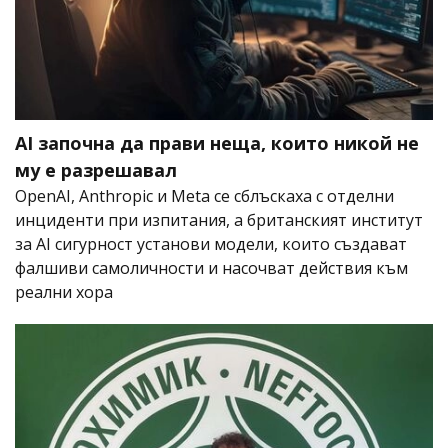
AI започна да прави неща, които никой не
му е разрешавал
OpenAI, Anthropic и Meta се сблъскаха с отделни
инциденти при изпитания, а британският институт
за AI сигурност установи модели, които създават
фалшиви самоличности и насочват действия към
реални хора