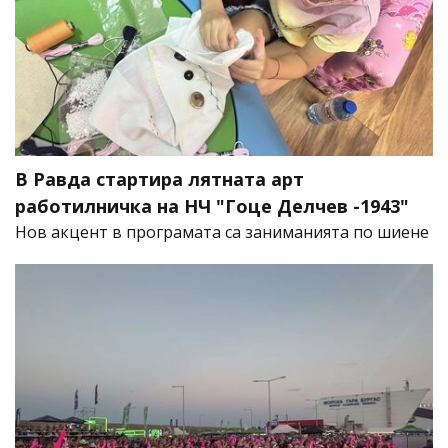
В Равда стартира лятната арт
работилничка на НЧ "Гоце Делчев -1943"
Нов акцент в програмата са заниманията по шиене