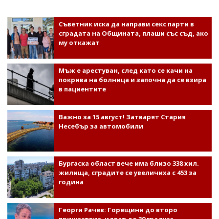
Съветник иска да направи секс парти в
сградата на Общината, плаши със съд, ако
му откажат
Мъж е арестуван, след като се качи на
покрива на болница и започна да се взира
в пациентите
Важно за 15 август! Затварят Стария
Несебър за автомобили
Бургаска област вече има близо 338 хил.
жилища, сградите се увеличиха с 453 за
година
Георги Рачев: Горещини до второ
пришествие, идват до 39 градуса