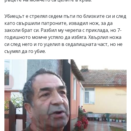
Убиецът е стрелял седем пъти по близките си и след
като свършили патроните, извадил нож, за да
заколи брат си. Разбил му черепа с приклада, но 7-
годишното момче успяло да избяга. Хвърлил ножа
си след него и го уцелил в седалищната част, но не
съумял да го убие.