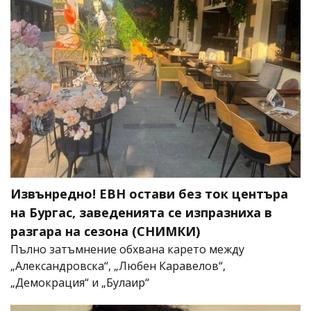
Извънредно! ЕВН остави без ток центъра
на Бургас, заведенията се изпразниха в
разгара на сезона (СНИМКИ)
Пълно затъмнение обхвана карето между
„Александровска“, „Любен Каравелов“,
„Демокрация“ и „Булаир“