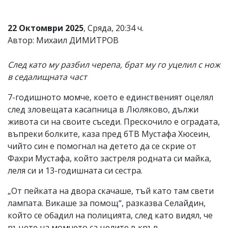
22 Октомври 2025
, Сряда, 20:34 ч.
Автор: Михаил ДИМИТРОВ
След като му разбил черепа, брат му го уцелил с нож
в седалищната част
7-годишното момче, което е единственият оцелял
след зловещата касапница в Люляково, дължи
живота си на своите съседи. Прескочило е оградата,
въпреки болките, каза пред бТВ Мустафа Хюсеин,
чийто син е помогнал на детето да се скрие от
Фахри Мустафа, който застреля родната си майка,
леля си и 13-годишната си сестра.
„От пейката на двора скачаше, тъй като там свети
лампата. Викаше за помощ“, разказва Селайдин,
който се обадил на полицията, след като видял, че
ръцете на момчето са целите в кръв.