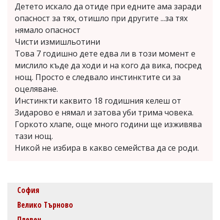
Детето искало да отиде при едните ама заради
опасност за тях, отишло при другите ...за тях
нямало опасност
Чисти измишльотини
Това 7 годишно дете едва ли в този момент е
мислило къде да ходи и на кого да вика, посред
нощ. Просто е следвало инстинктите си за
оцеляване.
Инстинкти каквито 18 годишния келеш от
Зидарово е нямал и затова уби трима човека.
Горкото хлапе, още много години ще изживява
тази нощ.
Никой не избира в какво семейства да се роди.
София
Велико Търново
Плевен