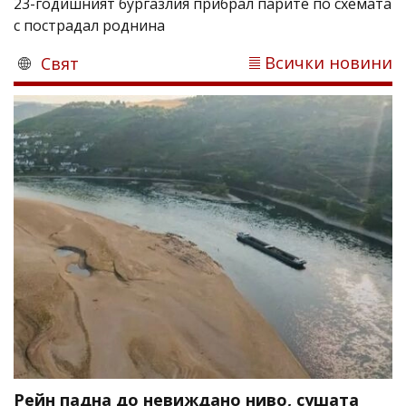
23-годишният бургазлия прибрал парите по схемата
с пострадал роднина
Всички новини
Свят
Рейн падна до невиждано ниво, сушата