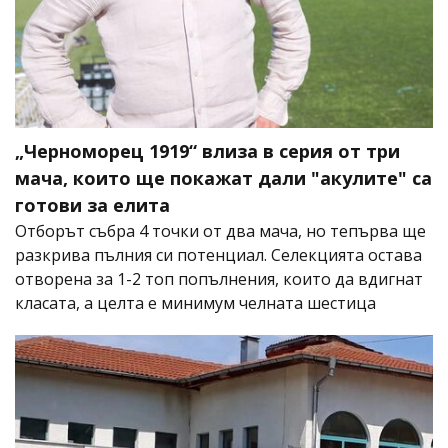
„Черноморец 1919“ влиза в серия от три
мача, които ще покажат дали "акулите" са
готови за елита
Отборът събра 4 точки от два мача, но тепърва ще
разкрива пълния си потенциал. Селекцията остава
отворена за 1-2 топ попълнения, които да вдигнат
класата, а целта е минимум челната шестица