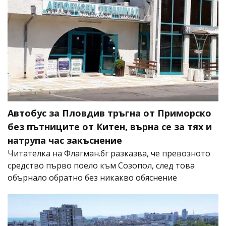
Автобус за Пловдив тръгна от Приморско
без пътниците от Китен, върна се за тях и
натрупа час закъснение
Читателка на Флагман.бг разказва, че превозното
средство първо поело към Созопол, след това
обърнало обратно без никакво обяснение