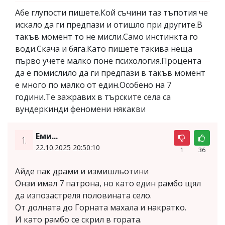
Абе глупости пишете.Кой съчини таз тъпотия че
искало да ги предпази и отишло при другите.В
такъв момент то не мисли.Само инстинкта го
води.Скача и бяга.Като пишете такива неща
първо учете малко поне психология.Процента
да е помислило да ги предпази в такъв момент
е много по малко от един.Особено на 7
години.Те зажравих в търските села са
вундеркинди феномени някакви
Еми...
1.
22.10.2025 20:50:10
1
36
Айде пак драми и измишльотини
Онзи имал 7 патрона, но като един рамбо щял
да изпозастреля половината село.
От долната до Горната махала и накратко.
И като рамбо се скрил в гората.