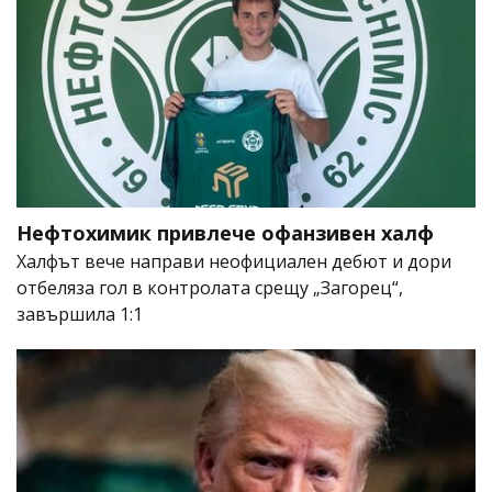
Нефтохимик привлече офанзивен халф
Халфът вече направи неофициален дебют и дори
отбеляза гол в контролата срещу „Загорец“,
завършила 1:1