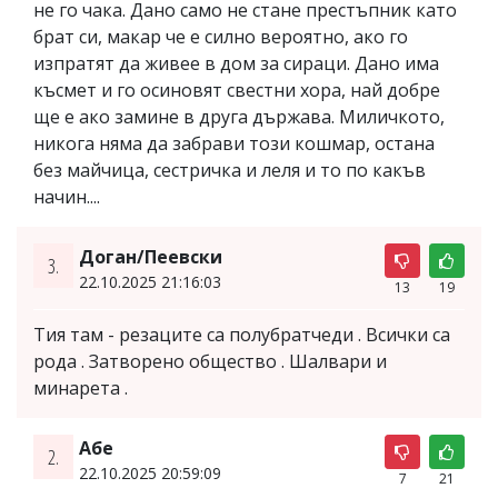
не го чака. Дано само не стане престъпник като
брат си, макар че е силно вероятно, ако го
изпратят да живее в дом за сираци. Дано има
късмет и го осиновят свестни хора, най добре
ще е ако замине в друга държава. Миличкото,
никога няма да забрави този кошмар, остана
без майчица, сестричка и леля и то по какъв
начин....
Доган/Пеевски
3.
22.10.2025 21:16:03
13
19
Тия там - резаците са полубратчеди . Всички са
рода . Затворено общество . Шалвари и
минарета .
Абе
2.
22.10.2025 20:59:09
7
21