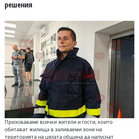
УКРАЙНА
решения
СПОРТ
РАЗСЛЕДВАНЕ
БИЗНЕС
ЮГ
Управители:
Веселин
Василев,
email:
v.vasilev@flagman.bg
Катя
Касабова,
еmail:
k.kassabova@flagman.bg
Главен
редактор:
Иван
Призоваваме всички жители и гости, които
Колев,
обитават жилища в заливаеми зони на
email:
office@flagman.bg
територията на цялата община да напуснат