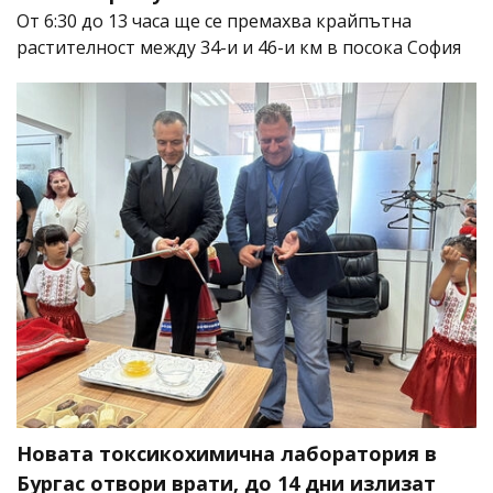
От 6:30 до 13 часа ще се премахва крайпътна
растителност между 34-и и 46-и км в посока София
Новата токсикохимична лаборатория в
Бургас отвори врати, до 14 дни излизат