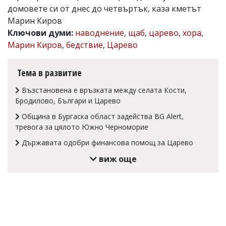
домовете си от днес до четвъртък, каза кметът
Коментарите
Марин Киров
под
статиите
Ключови думи:
наводнение
,
щаб
,
царево
,
хора
,
се
Марин Киров
,
бедствие
,
Царево
въвеждат
от
читателите
Тема в развитие
и
редакцията
Възстановена е връзката между селата Кости,
не
Бродилово, Българи и Царево
носи
отговорност
Община в Бургаска област задейства BG Alert,
за
тревога за цялото Южно Черноморие
тях!
Ако
Държавата одобри финансова помощ за Царево
откриете
обиден
виж още
за
вас
коментар,
моля
сигнализирайте
ни!