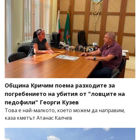
Община Кричим поема разходите за
погребението на убития от "ловците на
педофили" Георги Кузев
Това е най-малкото, което можем да направим,
каза кметът Атанас Калчев