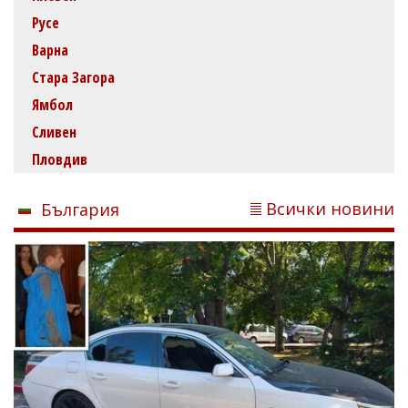
Русе
Варна
Стара Загора
Ямбол
Сливен
Пловдив
Всички новини
България