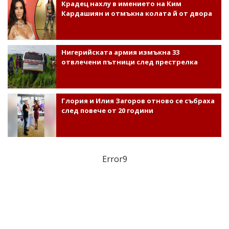
Крадец нахлу в имението на Ким
Кардашиян и отмъкна колата й от двора
Нигерийската армия измъкна 33
отвлечени пътници след престрелка
Глория и Илия Загоров отново се събраха
след повече от 20 години
Error9