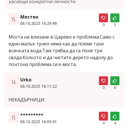
касаещи конкретни личности.
Местен
15.
06.10.2025 16:29:49
0
3
Моста на влизане в Царево е проблема.Само с
един малък тунел няма как да поеме тази
всичката вода.Там трябва да са поне три
свода.Колкото и да чистите дерето надолу до
понтона проблема си е моста.
Urko
14.
06.10.2025 16:11:22
0
6
НЕКАДЪРНИЦИ.
*********
13.
06.10.2025 16:09:41
0
4