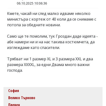
06.10.2025 10:06:36
Кмете, чакай ни след малко идваме няколко
министъра с кортеж от 40 коли да се снимаме с
потопа за обедните новини.
Само ще те помолим, тук Гроздан даде идеята -
абе намери ни и на нас такива костюмчета, да
изглеждаме като спасители.
Трябват ни 1 размер XL и 3 размера XXL и два
размера XXXXL, за едни Двама много важни
господа.
София
Велико Търново
Плевен