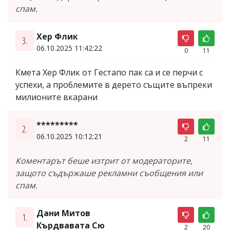
спам.
Хер Флик
3.
06.10.2025 11:42:22
0
11
Кмета Хер Флик от Гестапо пак са и се перчи с
успехи, а проблемите в дерето същите въпреки
милионите вкарани
*********
2.
06.10.2025 10:12:21
2
11
Коментарът беше изтрит от модераторите,
защото съдържаше рекламни съобщения или
спам.
Дани Митов
1.
Кърдвавата Сю
2
20