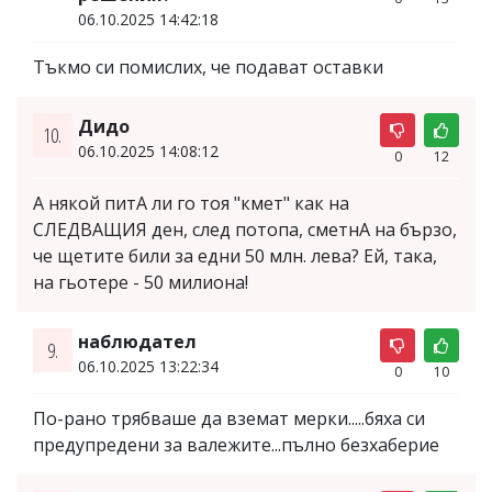
06.10.2025 14:42:18
Тъкмо си помислих, че подават оставки
Дидо
10.
06.10.2025 14:08:12
0
12
А някой питА ли го тоя "кмет" как на
СЛЕДВАЩИЯ ден, след потопа, сметнА на бързо,
че щетите били за едни 50 млн. лева? Ей, така,
на гьотере - 50 милиона!
наблюдател
9.
06.10.2025 13:22:34
0
10
По-рано трябваше да вземат мерки.....бяха си
предупредени за валежите...пълно безхаберие