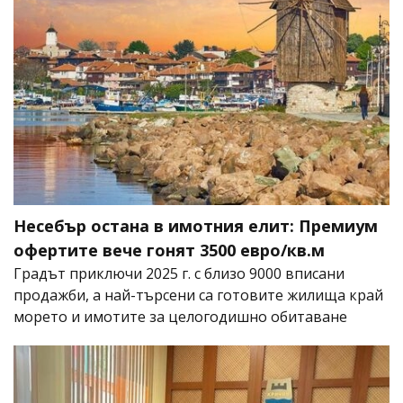
Несебър остана в имотния елит: Премиум
офертите вече гонят 3500 евро/кв.м
Градът приключи 2025 г. с близо 9000 вписани
продажби, а най-търсени са готовите жилища край
морето и имотите за целогодишно обитаване