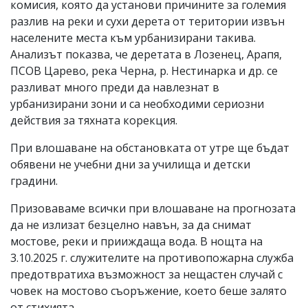
комисия, която да установи причините за големия
разлив на реки и сухи дерета от територии извън
населените места към урбанизирани такива.
Анализът показва, че деретата в Лозенец, Арапя,
ПСОВ Царево, река Черна, р. Нестинарка и др. се
разливат много преди да навлезнат в
урбанизирани зони и са необходими сериозни
действия за тяхната корекция.
При влошаване на обстановката от утре ще бъдат
обявени не учебни дни за училища и детски
градини.
Призоваваме всички при влошаване на прогнозата
да не излизат безцелно навън, за да снимат
мостове, реки и прииждаща вода. В нощта на
3.10.2025 г. служителите на противопожарна служба
предотвратиха възможност за нещастен случай с
човек на мостово съоръжение, което беше залято
от стихията.