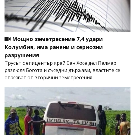
Мощно земетресение 7,4 удари
Колумбия, има ранени и сериозни
разрушения
Трусът с епицентър край Сан Хосе дел Палмар
разлюля Богота и съседни държави, властите се
опасяват от вторични земетресения