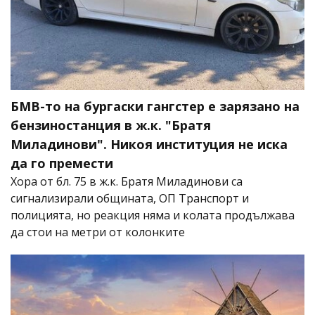
БМВ-то на бургаски гангстер е зарязано на
бензиностанция в ж.к. "Братя
Миладинови". Никоя институция не иска
да го премести
Хора от бл. 75 в ж.к. Братя Миладинови са
сигнализирали общината, ОП Транспорт и
полицията, но реакция няма и колата продължава
да стои на метри от колонките