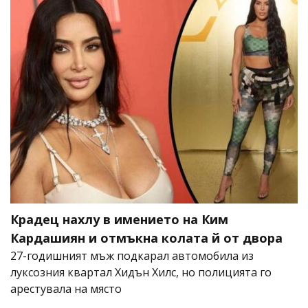
Крадец нахлу в имението на Ким
Кардашиян и отмъкна колата й от двора
27-годишният мъж подкарал автомобила из
луксозния квартал Хидън Хилс, но полицията го
арестувала на място