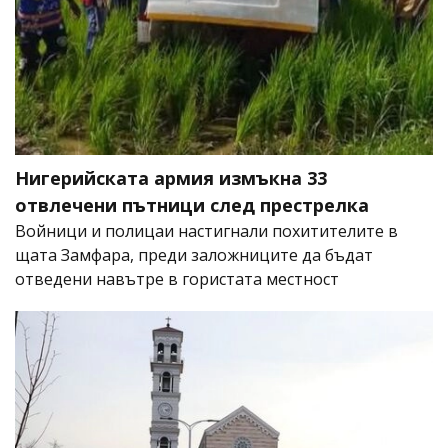
Нигерийската армия измъкна 33
отвлечени пътници след престрелка
Войници и полицаи настигнали похитителите в
щата Замфара, преди заложниците да бъдат
отведени навътре в гористата местност