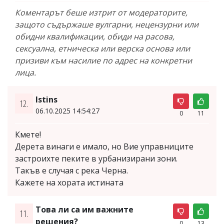
Коментарът беше изтрит от модераторите,
защото съдържаше вулгарни, нецензурни или
обидни квалификации, обиди на расова,
сексуална, етническа или верска основа или
призиви към насилие по адрес на конкретни
лица.
Istins
12.
06.10.2025 14:54:27
0
11
Кмете!
Дерета винаги е имало, но Вие управниците
застроихте пеките в урбанизирани зони.
Такъв е случая с река Черна.
Кажете на хората истината
Това ли са им важните
11.
решения?
0
13