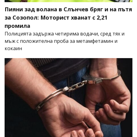
Пияни зад волана в Слънчев бряг и на пътя
за Созопол: Моторист хванат с 2,21
промила
Полицията задържа четирима водачи, сред тях и
мъж с положителна проба за метамфетамин и
кокаин