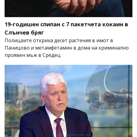
19-годишен спипан с 7 пакетчета кокаин в
Слънчев бряг
Полицаите откриха десет растения в имот в
Паницово и метамфетамин в дома на криминално
проявен мъж в Средец