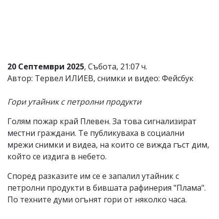
Коментарите
под
статиите
се
въвеждат
от
читателите
20 Септември 2025
, Събота, 21:07 ч.
и
Автор: Тервел ИЛИЕВ, снимки и видео: Фейсбук
редакцията
не
носи
Гори утайник с петролни продукти
отговорност
за
Голям пожар край Плевен. За това сигнализират
тях!
местни граждани. Те публикуваха в социални
Ако
откриете
мрежи снимки и видеа, на които се вижда гъст дим,
обиден
който се издига в небето.
за
вас
Според разказите им се е запалил утайник с
коментар,
петролни продукти в бившата рафинерия "Плама".
моля
сигнализирайте
По техните думи огънят гори от няколко часа.
ни!