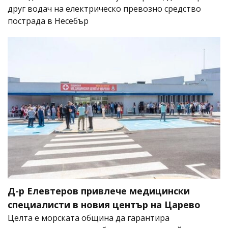
друг водач на електрическо превозно средство
пострада в Несебър
Д-р Елевтеров привлече медицински
специалисти в новия център на Царево
Целта е морската община да гарантира