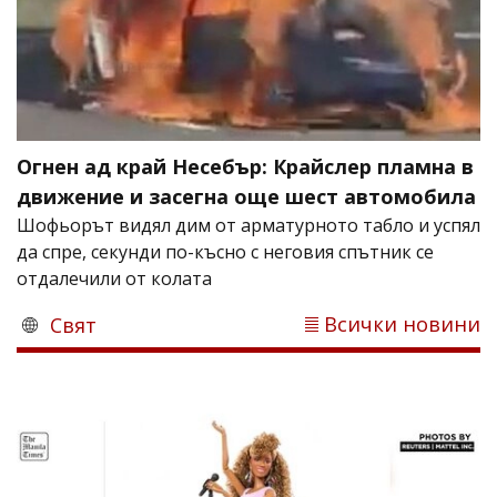
Огнен ад край Несебър: Крайслер пламна в
движение и засегна още шест автомобила
Шофьорът видял дим от арматурното табло и успял
да спре, секунди по-късно с неговия спътник се
отдалечили от колата
Всички новини
Свят