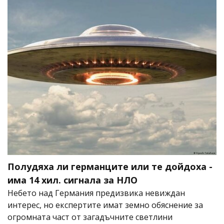
Полудяха ли германците или те дойдоха -
има 14 хил. сигнала за НЛО
Небето над Германия предизвика невиждан
интерес, но експертите имат земно обяснение за
огромната част от загадъчните светлини