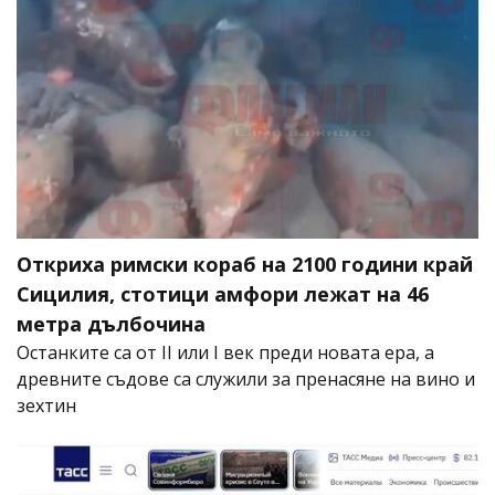
Откриха римски кораб на 2100 години край
Сицилия, стотици амфори лежат на 46
метра дълбочина
Останките са от II или I век преди новата ера, а
древните съдове са служили за пренасяне на вино и
зехтин