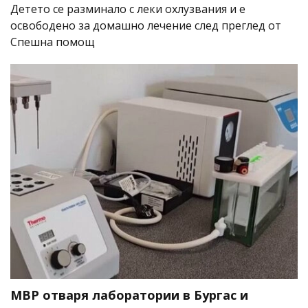
Детето се разминало с леки охлузвания и е
освободено за домашно лечение след преглед от
Спешна помощ
МВР отваря лаборатории в Бургас и