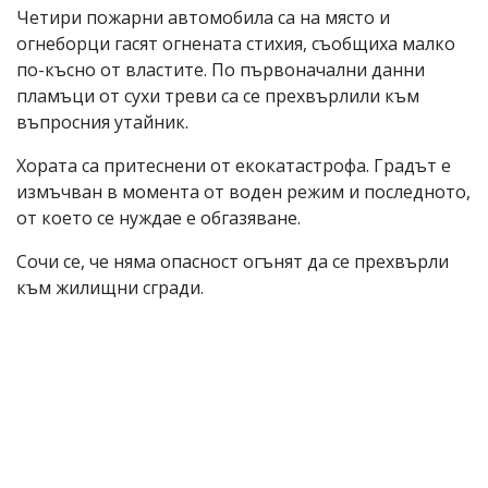
Четири пожарни автомобила са на място и
огнеборци гасят огнената стихия, съобщиха малко
по-късно от властите. По първоначални данни
пламъци от сухи треви са се прехвърлили към
въпросния утайник.
Хората са притеснени от екокатастрофа. Градът е
измъчван в момента от воден режим и последното,
от което се нуждае е обгазяване.
Сочи се, че няма опасност огънят да се прехвърли
към жилищни сгради.