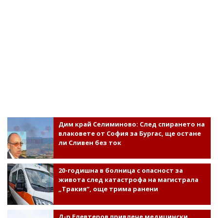
Дим край Селиминово: След спирането на
влаковете от София за Бургас, ще остане
ли Сливен без ток
20-годишна в болница с опасност за
живота след катастрофа на магистрала
„Тракия“, още трима ранени
Д-р Елевтеров привлече медицински