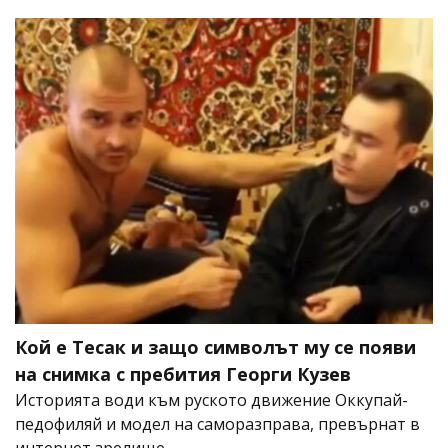
Кой е Тесак и защо символът му се появи
на снимка с пребития Георги Кузев
Историята води към руското движение Оккупай-
педофиляй и модел на саморазправа, превърнат в
интернет зрелище