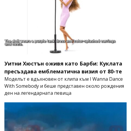
Уитни Хюстън оживя като Барби: Куклата
пресъздава емблематична визия от 80-те
Моделът е вдъхновен от клипа към I Wanna Dance
With Somebody и беше представен около рождения
ден на легендарната певица