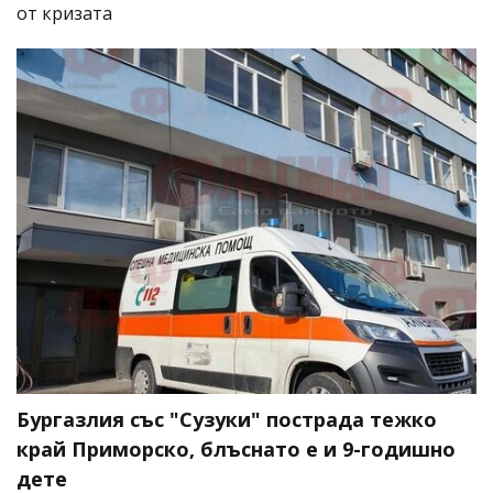
от кризата
Бургазлия със "Сузуки" пострада тежко
край Приморско, блъснато е и 9-годишно
дете