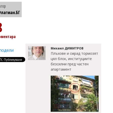
втор
лагман.БГ
8
оментара
Михаил ДИМИТРОВ
подели
Плъхове и смрад тормозят
цял блок, институциите
безсилни пред частен
апартамент