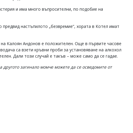
истерия и има много въпросителни, по подобие на
о предвид настъпилото „безвремие“, хората в Котел имат
а на Калоян Андонов е положителен. Още в първите часове
„водача са взети кръвни проби за установяване на алкохол
телен. Дали този случай е такъв – може само да се гадае.
а другото загинало момче можете да се осведомите от