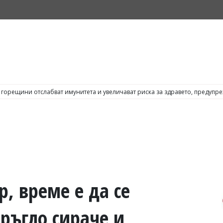
горещини отслабват имунитета и увеличават риска за здравето, предупр
, време е да се
кръгло сираче и