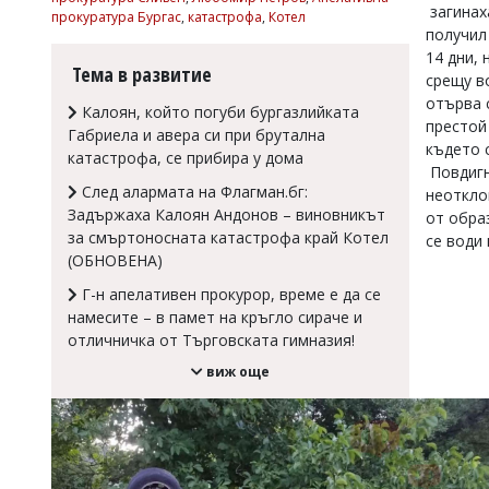
загинах
прокуратура Бургас
,
катастрофа
,
Котел
Коментарите
получил
под
14 дни,
статиите
Тема в развитие
срещу в
се
въвеждат
отърва 
Калоян, който погуби бургазлийката
от
престой
Габриела и авера си при брутална
читателите
където 
катастрофа, се прибира у дома
и
Повдигн
редакцията
След алармата на Флагман.бг:
неоткло
не
Задържаха Калоян Андонов – виновникът
от обра
носи
за смъртоносната катастрофа край Котел
отговорност
се води
за
(ОБНОВЕНА)
тях!
Г-н апелативен прокурор, време е да се
Ако
намесите – в памет на кръгло сираче и
откриете
обиден
отличничка от Търговската гимназия!
за
виж още
вас
коментар,
моля
сигнализирайте
ни!