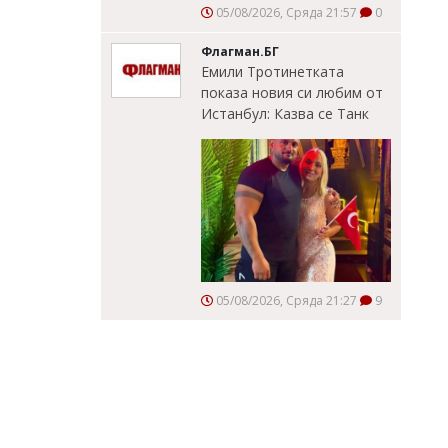
05/08/2026, Сряда 21:57
0
Флагман.БГ
Емили Тротинетката
показа новия си любим от
Истанбул: Казва се Танк
05/08/2026, Сряда 21:27
9