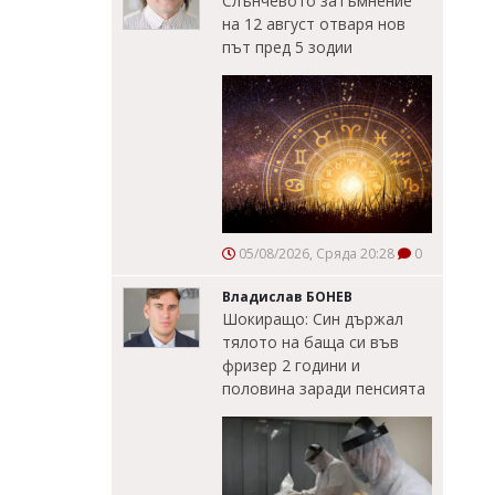
Слънчевото затъмнение
на 12 август отваря нов
път пред 5 зодии
05/08/2026, Сряда 20:28
0
Владислав БОНЕВ
Шокиращо: Син държал
тялото на баща си във
фризер 2 години и
половина заради пенсията