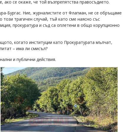
е, ако се окаже, че той възпрепятства правосъдието.
ура-Бургас. Ние, журналистите от Флагман, не се обръщаме
 този трагичен случай, тъй като сме наясно със
лиция, прокуратура и съд са оплетени в общо корупционно
ащото, когато институции като Прокуратурата мълчат,
 питат – има ли смисъл?
нални и публични действия.