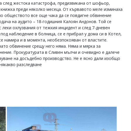
а след жестока катастрофа, предизвикана от шофьор,
 книжка преди няколко месеца. От кървавото меле изминаха
 но обществото все още чака да се повдигне обвинение
одача на аудито – 18-годишния Калоян Андонов. Той се
с леки охлузвания от тежкия инцидент и след 7-дневен
 под наблюдение в болница, се е прибрал у дома си в Котел,
се намира и в момента, необезпокояван от властите.
ато обвинение срещу него няма. Няма и мярка за
нение. Прокуратурата в Сливен мълчи и очевидно е далече
зуване на досъдебно производство. Не е ясно дали изобщо
 някакво разследване