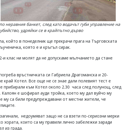
по неравния банкет, след като водачът губи управление на
а убийство, удряйки се в крайпътно дърво
ла, който в понеделник ще прекрачи прага на Търговската
ъученичка, която е и кръгъл сирак.
2-и клас ни молят да не допускаме мълчанието да стане
погреба връстничката си Габриела Драгоманска и 20-
край Котел. Все още не се знае дали полевият тест е
се прибирали към Котел около 2.30 часа след полунощ, след
 Калоян е шофирал ауди тройка, което му дал вуйчо му
те му са били предупреждавани от местни жители, че
улиците.
 загинали, недоумяват защо не са взети по-сериозни мерки
о хората, които са му правили лично забележки заради
л из града.