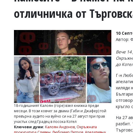
УКРАЙНА
отличничка от Търговск
СПОРТ
РАЗСЛЕДВАНЕ
БИЗНЕС
10 Сеп
ЮГ
Автор: 
Вече 14
Управители:
Окръжна
Веселин
до Коте
Василев,
email:
Г-н Люб
v.vasilev@flagman.bg
Катя
апелати
Касабова,
хиляди 
еmail:
k.kassabova@flagman.bg
Българи
отговор
Главен
18-годишният Калоян (горе) взел книжка преди
кръгло 
редактор:
месеци. В този ковчег за двама (Габи и Джафер) той
Иван
превърна аудито на вуйчо си на 27 август при прав
На 27 а
Колев,
участък след Градец в посока Котел
email:
разбит.
Ключови думи:
Калоян Андонов
,
Окръжната
office@flagman.bg
Търговс
прокуратура Сливен
,
Любомир Петров
,
Апелативна