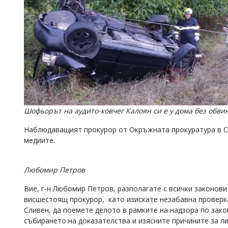
Шофьорът на аудито-ковчег Калоян си е у дома без обви
Наблюдаващият прокурор от Окръжната прокуратура в Сл
медиите.
Любомир Петров
Вие, г-н Любомир Петров, разполагате с всички законови
висшестоящ прокурор, като изискате незабавна проверка
Сливен, да поемете делото в рамките на надзора по зако
събирането на доказателства и изясните причините за л