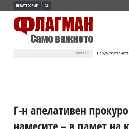
КАТЕГОРИИ
ПРОМО
ЗОНА
ИЗБОРИ
2026
ПРАКТИЧНО
НАКРАТКО
Продължителните 
КУЛТУРА
ЗДРАВЕ
ПОЛИТИКА
ОБЩИНИ
ОБЩЕСТВО
ЛАЙФСТАЙЛ
Г-н апелативен прокурор
ВОЙНАТА
намесите – в памет на 
В