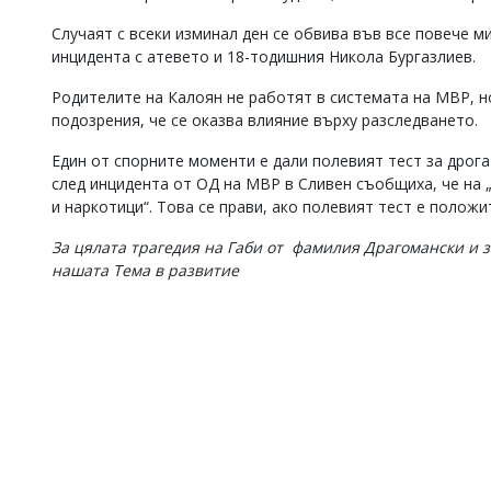
Случаят с всеки изминал ден се обвива във все повече м
инцидента с атевето и 18-тодишния Никола Бургазлиев.
Родителите на Калоян не работят в системата на МВР, н
подозрения, че се оказва влияние върху разследването.
Един от спорните моменти е дали полевият тест за дрог
след инцидента от ОД на МВР в Сливен съобщиха, че на 
и наркотици“. Това се прави, ако полевият тест е положи
За цялата трагедия на Габи от фамилия Драгомански и з
нашата Тема в развитие