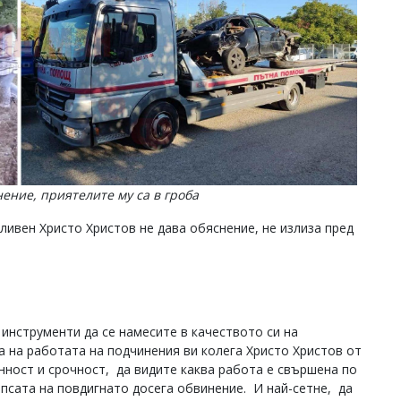
нение, приятелите му са в гроба
ивен Христо Христов не дава обяснение, не излиза пред
 инструменти да се намесите в качеството си на
 на работата на подчинения ви колега Христо Христов от
нност и срочност, да видите каква работа е свършена по
ипсата на повдигнато досега обвинение. И най-сетне, да