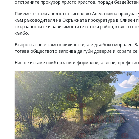
отстраните прокурор Христо Христов, поради бездействи
Приемете този апел като сигнал до Апелативна прокурат
към ръководителя на Окръжната прокуратура в Сливен по
свързаностите и зависимостите в този район, където по
кълбо.
Въпросът не е само юридически, а е дълбоко морален. З
тогава обществото започва да губи доверие и хората се
Ние не искаме прибързани и формални, а ясни, професио