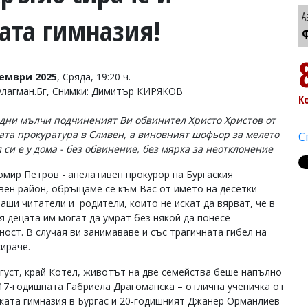
А
ата гимназия!
Ф
тември 2025
, Сряда, 19:20 ч.
Флагман.Бг, Снимки: Димитър КИРЯКОВ
К
 дни мълчи подчиненият Ви обвинител Христо Христов от
та прокуратура в Сливен, а виновният шофьор за мелето
С
л си е у дома - без обвинение, без мярка за неотклонение
омир Петров - апелативен прокурор на Бургаския
вен район, обръщаме се към Вас от името на десетки
наши читатели и родители, които не искат да вярват, че в
я децата им могат да умрат без някой да понесе
ност. В случая ви занимававе и със трагичната гибел на
сираче.
вгуст, край Котел, животът на две семейства беше напълно
 17-годишната Габриела Драгоманска – отлична ученичка от
ката гимназия в Бургас и 20-годишният Джанер Орманлиев