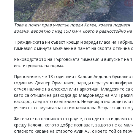
Това е почти прав участък преди Котел, колата поднася 
волана, вероятно с над 150 км/ч, което е равностойно н
Гражданската ни съвест крещи и заради класа на Габрие
гимназия с минута мълчание в памет на своята отлична с
Ръководството на Търговската гимназия и випускът на 1
институционална норма.
Припомняме, че 18-годишният Калоян Андонов буквално 
годишния Джанер Орманлиев, заради неразумно шофиране 
отчел наличие на алкохол или наркотици. Младежите са 
като са отишли на разходка до Макдоналдс на АМ Тракия.
наскоро, след като взел книжка. Нееднократно родители
ученикът от музикалната гимназия кара безразсъдно по 
Жителите на планинското градче, откъдето са и двамата
срещу Калоян, когото добре познават, защото не са малк
опасното каране на старото Ауди А3, с което той се перче