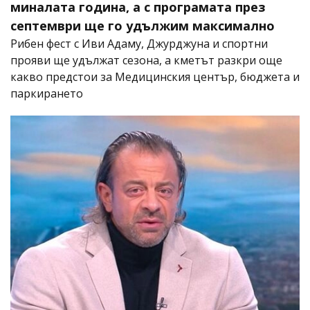
миналата година, а с програмата през
септември ще го удължим максимално
Рибен фест с Иви Адаму, Джурджуна и спортни
прояви ще удължат сезона, а кметът разкри още
какво предстои за Медицинския център, бюджета и
паркирането