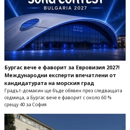
Бургас вече е фаворит за Евровизия 2027!
Международни експерти впечатлени от
кандидатурата на морския град
Градът-домакин ще бъде обявен през следващата
седмица, а Бургас вече е фаворит с около 60 %
срещу 40 за София