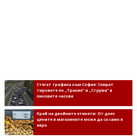
Стягат трафика към София: Спират
тировете по „Тракия“ и „Струма“ в
пиковите часове
Край на двойните етикети: От днес
цените в магазините може да са само в
евро