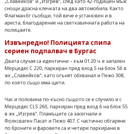
„Славейков“ и „Изгрев“, след като 42-годишен мъж
снощи драсна клечката на два автомобила. Както
Флагман.бг съобщи, той вече е установен и в
ареста, благодарение на светкавичната работа на
полицаите.
Извънредно! Полицията спипа
сериен подпалвач в Бургас
Двата случая са идентични – към 01:20 ч. е запален
Мерцедес С 220, паркиран пред вход 5 на блок 56 в
жк „Славейков“, като огънят обхванал и Пежо 308,
по което също има щети.
Час и половина по-късно същото се е случило и с
Мерцедес CLS 260, паркиран пред вход 6 на блок 55
в жк „Изгрев“. Пламъците са засегнали и
Фолксваген Пасат и Пежо 407. С частично обгаряне
по броните и фаровете са и четири паркирани в