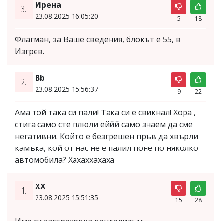
Ирена
3.
23.08.2025 16:05:20
5
18
Флагман, за Ваше сведения, блокът е 55, в
Изгрев.
Bb
2.
23.08.2025 15:56:37
9
22
Ама той така си пали! Така си е свикнал! Хора ,
стига само сте плюли еййй само знаем да сме
негативни. Който е безгрешен пръв да хвърли
камъка, кой от нас не е палил поне по няколко
автомобила? Хахаххахаха
ХХ
1.
23.08.2025 15:51:35
15
28