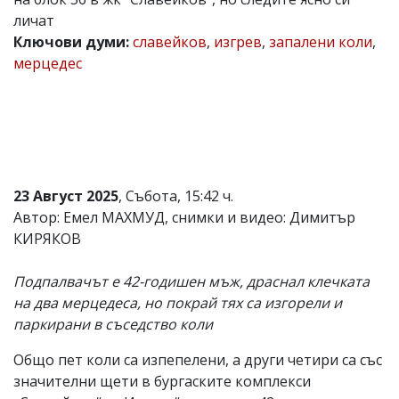
личат
Коментарите
под
Ключови думи:
славейков
,
изгрев
,
запалени коли
,
статиите
мерцедес
се
въвеждат
от
читателите
и
редакцията
не
носи
23 Август 2025
, Събота, 15:42 ч.
отговорност
за
Автор: Емел МАХМУД, снимки и видео: Димитър
тях!
КИРЯКОВ
Ако
откриете
обиден
Подпалвачът е 42-годишен мъж, драснал клечката
за
на два мерцедеса, но покрай тях са изгорели и
вас
паркирани в съседство коли
коментар,
моля
сигнализирайте
Общо пет коли са изпепелени, а други четири са със
ни!
значителни щети в бургаските комплекси