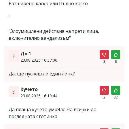
Разширено каско или Пълно каско
"
"Злоумишлени действия на трети лица,
включително вандализъм"
До 1
9.
23.08.2025 16:37:06
3
8
Да, ще пуснеш ли един линк?
Кучето
8.
23.08.2025 16:19:44
2
32
Да плаща кучето умрЯло.На всички до
последната стотинка