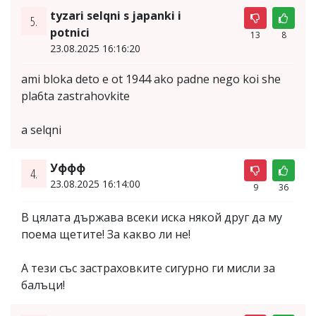
tyzari selqni s japanki i
5.
potnici
13
8
23.08.2025 16:16:20
ami bloka deto e ot 1944 ako padne nego koi she
pla6ta zastrahovkite
a selqni
Уффф
4.
23.08.2025 16:14:00
9
36
В цялата държава всеки иска някой друг да му
поема щетите! За какво ли не!
А тези със застраховките сигурно ги мисли за
балъци!