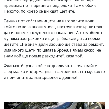
премахнат от паркинга пред блока. Там е обаче
Пежото, по което се виждат щетите.
Единият от собствениците на изгорелите коли,
който пожела анонимност, настоява извършителят
да си понесе заслуженото наказание. Автомобилът
му няма застраховка и ще трябва сам да си поеме
щетите. „Не знам дали изобщо ще става за ремонт,
има много щети по цялата броня. Нямам каско, не
знам кой ще поеме разходите“, каза той.
Флагман.бг узна кой е подпалвачът – очаквайте
след малко информация за самоличността му, както
и причините за извършеното деяние!