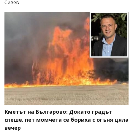
Сивев
Кметът на Българово: Докато градът
спеше, пет момчета се бориха с огъня цяла
вечер