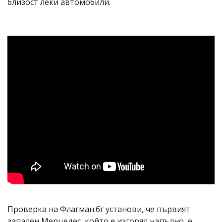
близост леки автомобили.
Проверка на Флагман.бг установи, че първият
запален Мерцедес, който е изгорял напълно, е