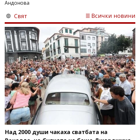
Андонова
Всички новини
Свят
Над 2000 души чакаха сватбата на