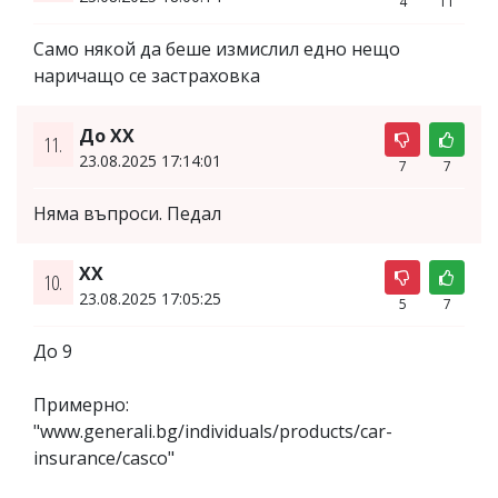
4
11
Само някой да беше измислил едно нещо
наричащо се застраховка
До ХХ
11.
23.08.2025 17:14:01
7
7
Няма въпроси. Педал
ХХ
10.
23.08.2025 17:05:25
5
7
До 9
Примерно:
"www.generali.bg/individuals/products/car-
insurance/casco"