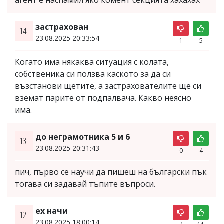
агент е наспамил яко комент секцията хахахах
застрахован
14.
23.08.2025 20:33:54
1
5
Когато има някаква ситуация с колата,
собственика си ползва каското за да си
възстанови щетите, а застрахователите ще си
вземат парите от подпалвача. Какво неясно
има.
до неграмотника 5 и 6
13.
23.08.2025 20:31:43
0
4
пич, първо се научи да пишеш на български пък
тогава си задавай тъпите въпроси.
ех начи
12.
23.08.2025 18:00:14