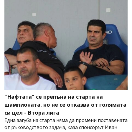
"Нафтата" се препъна на старта на
шампионата, но не се отказва от голямата
си цел - Втора лига
Една загуба на старта няма да промени поставената
от ръководството задача, каза спонсорът Иван