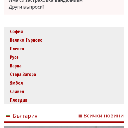
Има си застраховка вандализъм.
Други въпроси?
София
Велико Търново
Плевен
Русе
Варна
Стара Загора
Ямбол
Сливен
Пловдив
Всички новини
България