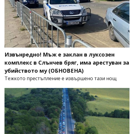
Извънредно! Мъж е заклан в луксозен
комплекс в Слънчев бряг, има арестуван за
убийството му (ОБНОВЕНА)
​Тежкото престъпление е извършено тази нощ