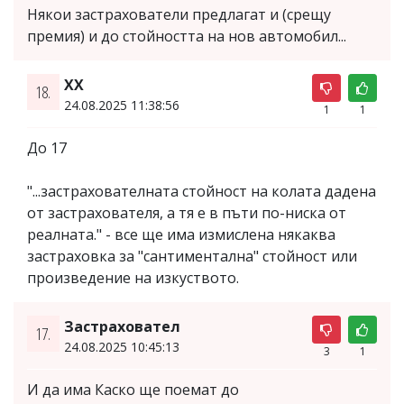
Някои застрахователи предлагат и (срещу
премия) и до стойността на нов автомобил...
ХХ
18.
24.08.2025 11:38:56
1
1
До 17
"...застрахователната стойност на колата дадена
от застрахователя, а тя е в пъти по-ниска от
реалната." - все ще има измислена някаква
застраховка за "сантиментална" стойност или
произведение на изкуството.
Застраховател
17.
24.08.2025 10:45:13
3
1
И да има Каско ще поемат до