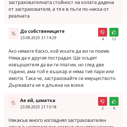
застрахователната стойност на колата дадена
от застрахователя, а тя е в пъти по-ниска от
реалната.
До собствениците
16.
23.08.2025 21:14:29
4
13
Ако нямате Каско, кой искате да ви ги поеме.
Няма да е другия пострадал. Ще осъдят
извършителя да ви ги платии, но след две
години, ама той е въшкар и няма тия пари или
имоти. Така че, застраховайте си имуществото.
Държавата не е длъжна на всеки.
Ае ей, шматка
15.
23.08.2025 21:13:18
2
6
Някакъв много изгладнял застрахователен