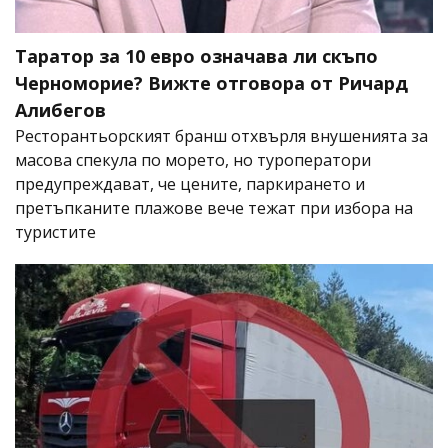
Таратор за 10 евро означава ли скъпо
Черноморие? Вижте отговора от Ричард
Алибегов
Ресторантьорският бранш отхвърля внушенията за
масова спекула по морето, но туроператори
предупреждават, че цените, паркирането и
претъпканите плажове вече тежат при избора на
туристите