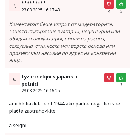
*********
7.
23.08.2025 16:17:48
4
5
Коментарът беше изтрит от модераторите,
защото съдържаше вулгарни, нецензурни или
обидни квалификации, обиди на расова,
сексуална, етническа или верска основа или
призиви към насилие по адрес на конкретни
лица.
tyzari selqni s japanki i
6.
potnici
11
3
23.08.2025 16:16:25
ami bloka deto e ot 1944 ako padne nego koi she
pla6ta zastrahovkite
a selqni