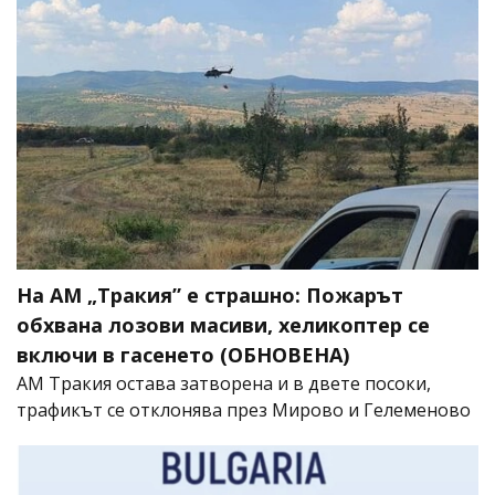
На АМ „Тракия” е страшно: Пожарът
обхвана лозови масиви, хеликоптер се
включи в гасенето (ОБНОВЕНА)
АМ Тракия остава затворена и в двете посоки,
трафикът се отклонява през Мирово и Гелеменово