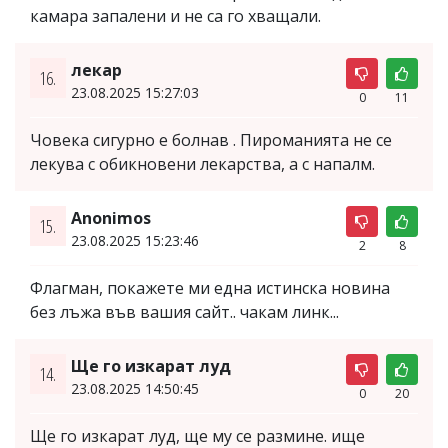
камара запалени и не са го хващали.
лекар
16.
23.08.2025 15:27:03
0
11
Човека сигурно е болнав . Пироманията не се
лекува с обикновени лекарства, а с напалм.
Anonimos
15.
23.08.2025 15:23:46
2
8
Флагман, покажете ми една истинска новина
без лъжа във вашия сайт.. чакам линк...
Ще го изкарат луд
14.
23.08.2025 14:50:45
0
20
Ще го изкарат луд, ще му се размине. ище