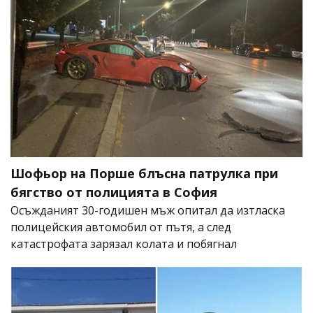
Шофьор на Порше блъсна патрулка при
бягство от полицията в София
Осъжданият 30-годишен мъж опитал да изтласка
полицейския автомобил от пътя, а след
катастрофата зарязал колата и побягнал