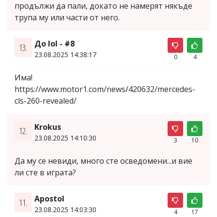
продължи да пали, докато не намерят някъде
трупа му или части от него.
До lol - #8
13.
23.08.2025 14:38:17
0
4
Има!
https://www.motor1.com/news/420632/mercedes-
cls-260-revealed/
Krokus
12.
23.08.2025 14:10:30
3
10
Да му се невиди, много сте осведомени...и вие
ли сте в играта?
Apostol
11.
23.08.2025 14:03:30
4
17