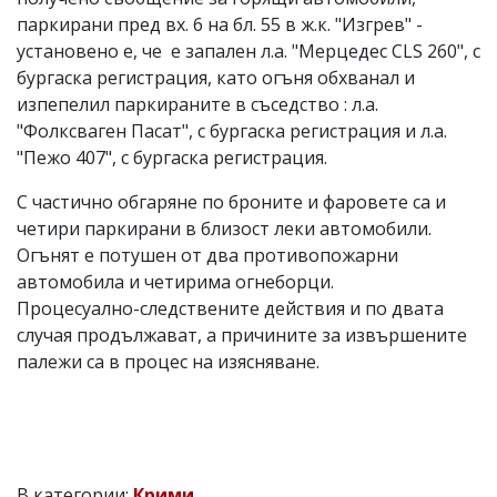
паркирани пред вх. 6 на бл. 55 в ж.к. "Изгрев" -
установено е, че е запален л.а. "Мерцедес CLS 260", с
бургаска регистрация, като огъня обхванал и
изпепелил паркираните в съседство : л.а.
"Фолксваген Пасат", с бургаска регистрация и л.а.
"Пежо 407", с бургаска регистрация.
С частично обгаряне по броните и фаровете са и
четири паркирани в близост леки автомобили.
Огънят е потушен от два противопожарни
автомобила и четирима огнеборци.
Процесуално-следствените действия и по двата
случая продължават, а причините за извършените
палежи са в процес на изясняване.
В категории:
Крими