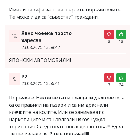
Има си тарифа за това. търсете поръчителите!
Те може и да са “съвестни” граждани.
Явно чоеека просто
10.
харесва
3
13
23.08.2025 13:58:42
ЯПОНСКИ АВТОМОБИЛИ!
P2
9.
23.08.2025 13:56:41
3
24
Поръчка е. Някои не са си плащали дълговете, а
са се правили на гъзари и са им драснали
клечките на колите. Или се занимават с
наркотиците и са навлезли някоя чужда
територия. След това е последвало това!!!! Едва
ли ще издаде, кой ги е поръчал!!!!!