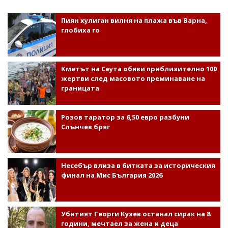
Пиян хулиган вилня на плажа във Варна,
глобиха го
Кметът на Сеута обяви приблизително 100
жертви след масовото преминаване на
границата
Розов таратор за 6,50 евро разбуни
Слънчев бряг
Несебър влиза в битката за историческия
финал на Мис България 2026
Убитият Георги Кузев останал сирак на 8
години, мечтаел за жена и деца