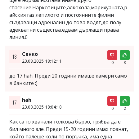
спасение.Наркотиците,алкохола,марихуаната,р
айския газ,лепилото и постоянните филми
създаващи адреналин до това водят,до полу
адекватни същества,едвам държащи права
линия.0
Сенко
18.
23.08.2025 18:12:11
0
3
до 17 hah: Преди 20 години имаше камери само
в банките :)
hah
17.
23.08.2025 18:04:18
0
2
Как са го хванали толкова бързо, трябва да е
бил много зле. Преди 15-20 години имах познат,
който палеше коли по поръчка, има една