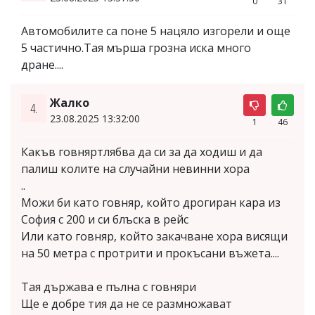
0
31
Автомобилите са поне 5 нацяло изгорели и още
5 частично.Тая мърша грозна иска много
дране....
Жалко
4.
23.08.2025 13:32:00
1
46
Какъв говняртлябва да си за да ходиш и да
палиш колите на случайни невинни хора
..
Можи би като говняр, който дрогиран кара из
София с 200 и си блъска в рейс
Или като говняр, който закачване хора висящи
на 50 метра с протрити и прокъсани въжета....
Тая държава е пълна с говняри
Ще е добре тия да не се размножават