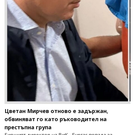
Цветан Мирчев отново е задържан,
обвиняват го като ръководител на
престъпна група
Бившият директор на ВиК - Бургас попада за