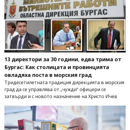
13 директори за 30 години, едва трима от
Бургас: Как столицата и провинцията
овладяха поста в морския град
Тридесетилетната традиция дирекцията в морския
град да се управлява от „чужди“ офицери се
затвърди и с новото назначение на Христо Ичев