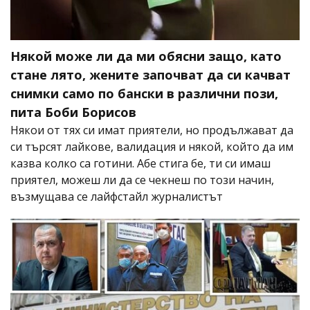
Някой може ли да ми обясни защо, като
стане лято, жените започват да си качват
снимки само по бански в различни пози,
пита Боби Борисов
Някои от тях си имат приятели, но продължават да
си търсят лайкове, валидация и някой, който да им
казва колко са готини. Абе стига бе, ти си имаш
приятел, можеш ли да се чекнеш по този начин,
възмущава се лайфстайл журналистът