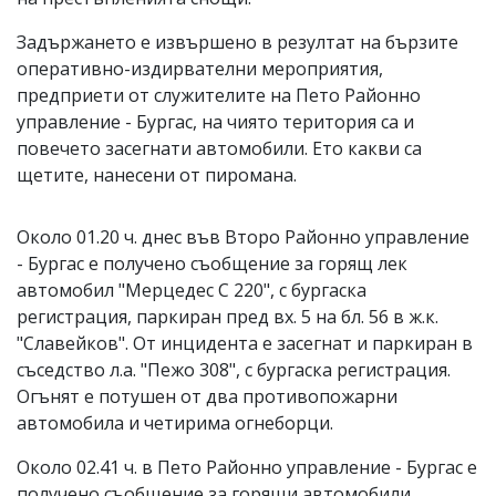
Задържането е извършено в резултат на бързите
оперативно-издирвателни мероприятия,
предприети от служителите на Пето Районно
управление - Бургас, на чиято територия са и
повечето засегнати автомобили. Ето какви са
щетите, нанесени от пиромана.
Около 01.20 ч. днес във Второ Районно управление
- Бургас е получено съобщение за горящ лек
автомобил "Мерцедес С 220", с бургаска
регистрация, паркиран пред вх. 5 на бл. 56 в ж.к.
"Славейков". От инцидента е засегнат и паркиран в
съседство л.а. "Пежо 308", с бургаска регистрация.
Огънят е потушен от два противопожарни
автомобила и четирима огнеборци.
Около 02.41 ч. в Пето Районно управление - Бургас е
получено съобщение за горящи автомобили,