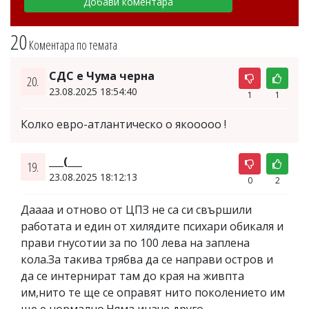
20
Коментара по темата
СДС е Чума черна
20.
23.08.2025 18:54:40
1
1
Колко евро-атлантическо о якооооо !
___(___
19.
23.08.2025 18:12:13
0
2
Даааа и отново от ЦПЗ не са си свършили
работата и един от хилядите психари обикаля и
прави гнусотии за по 100 лева на заплена
кола.За такива трябва да се направи остров и
да се интернират там до края на живпта
им,нито те ще се оправят нито поколението им
ще е нормално.Няма иначе друго