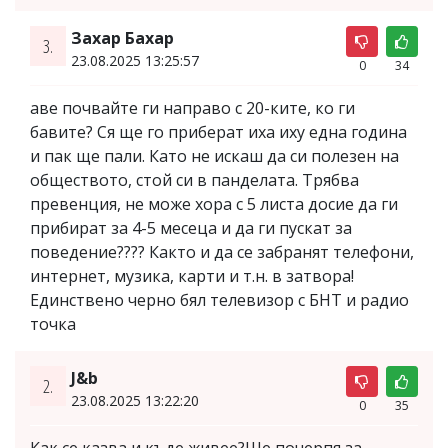
Захар Бахар
3.
23.08.2025 13:25:57
0
34
аве почвайте ги направо с 20-ките, ко ги
бавите? Ся ще го приберат иха иху една година
и пак ще пали. Като не искаш да си полезен на
обществото, стой си в панделата. Трябва
превенция, не може хора с 5 листа досие да ги
прибират за 4-5 месеца и да ги пускат за
поведение???? Както и да се забранят телефони,
интернет, музика, карти и т.н. в затвора!
Единствено черно бял телевизор с БНТ и радио
точка
J&b
2.
23.08.2025 13:22:20
0
35
Как се казва и къде живее?Ще почерпя за