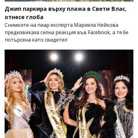
Джип паркира върху плажа в Свети Влас,
отнесе глоба
Снимките на пиар експерта Мариела Нейкова
предизвикаха силна реакция във Facebook, а тя бе
потърсена като свидетел