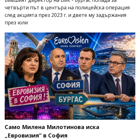
четвърти път в центъра на полицейска операция
след акцията през 2023 г. и двете му задържания
през юли
Само Милена Милотинова иска
„Евровизия“ в София