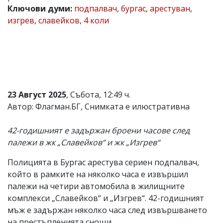
Ключови думи:
подпалвач
,
бургас
,
арестуван
,
Коментарите
изгрев
,
славейков
,
4 коли
под
статиите
се
въвеждат
от
читателите
и
редакцията
не
23 Август 2025
, Събота, 12:49 ч.
носи
Автор: Флагман.БГ, Снимката е илюстративна
отговорност
за
тях!
42-годишният е задържан броени часове след
Ако
палежи в жк „Славейков“ и жк „Изгрев“
откриете
обиден
Полицията в Бургас арестува сериен подпалвач,
за
вас
който в рамките на няколко часа е извършил
коментар,
палежи на четири автомобила в жилищните
моля
комплекси „Славейков“ и „Изгрев“. 42-годишният
сигнализирайте
ни!
мъж е задържан няколко часа след извършването
на престъпленията снощи.