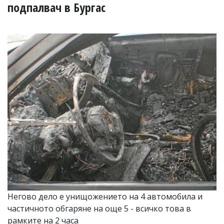
УКРАЙНА
подпалвач в Бургас
СПОРТ
РАЗСЛЕДВАНЕ
БИЗНЕС
ЮГ
Управители:
Веселин
Василев,
email:
v.vasilev@flagman.bg
Катя
Касабова,
еmail:
k.kassabova@flagman.bg
Главен
редактор:
Иван
Негово дело е унищожението на 4 автомобила и
Колев,
частичното обгаряне на още 5 - всичко това в
email:
office@flagman.bg
рамките на 2 часа