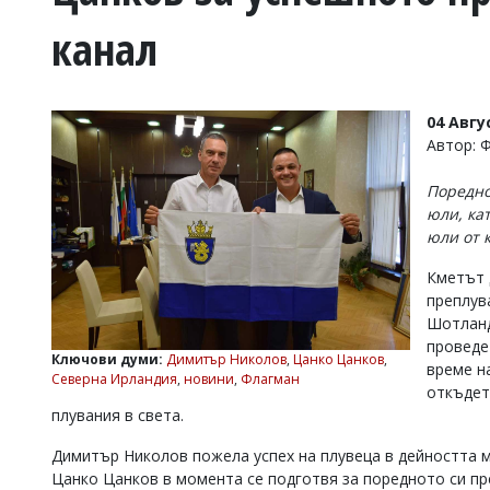
УКРАЙНА
канал
СПОРТ
РАЗСЛЕДВАНЕ
БИЗНЕС
04 Авгу
ЮГ
Автор: 
Поредно
Управители:
юли, ка
Веселин
юли от 
Василев,
email:
Кметът 
v.vasilev@flagman.bg
Катя
преплув
Касабова,
Шотланд
еmail:
k.kassabova@flagman.bg
проведе
Ключови думи:
Димитър Николов
,
Цанко Цанков
,
време н
Главен
Северна Ирландия
,
новини
,
Флагман
откъдет
редактор:
плувания в света.
Иван
Колев,
email:
Димитър Николов пожела успех на плувеца в дейността м
office@flagman.bg
Цанко Цанков в момента се подготвя за поредното си пр