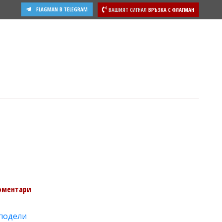
FLAGMAN В TELEGRAM
ВАШИЯТ СИГНАЛ
ВРЪЗКА С ФЛАГМАН
оментари
подели