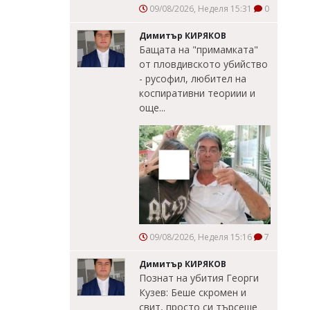
09/08/2026, Неделя 15:31
0
Димитър КИРЯКОВ
Бащата на "примамката"
от пловдивското убийство
- русофил, любител на
коспиративни теориии и
още...
09/08/2026, Неделя 15:16
7
Димитър КИРЯКОВ
Познат на убития Георги
Кузев: Беше скромен и
свит, просто си търсеше