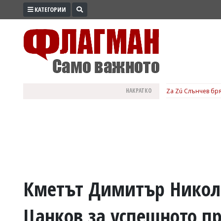
КАТЕГОРИИ
ПРОМО
ЗОНА
ИЗБОРИ
2026
ПРАКТИЧНО
НАКРАТКО
Za Zú Слънчев бря
КУЛТУРА
ЗДРАВЕ
ПОЛИТИКА
ОБЩИНИ
ОБЩЕСТВО
ЛАЙФСТАЙЛ
Кметът Димитър Никол
ВОЙНАТА
Цанков за успешното п
В