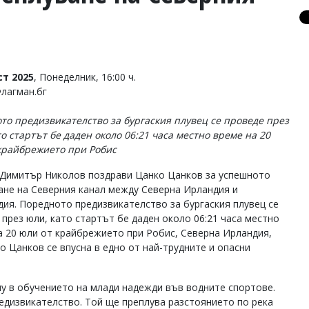
ст 2025
, Понеделник, 16:00 ч.
Флагман.бг
то предизвикателство за бургаския плувец се проведе през
то стартът бе даден около 06:21 часа местно време на 20
крайбрежието при Робис
Димитър Николов поздрави Цанко Цанков за успешното
ане на Северния канал между Северна Ирландия и
ия. Поредното предизвикателство за бургаския плувец се
 през юли, като стартът бе даден около 06:21 часа местно
а 20 юли от крайбрежието при Робис, Северна Ирландия,
о Цанков се впусна в едно от най-трудните и опасни
у в обучението на млади надежди във водните спортове.
едизвикателство. Той ще преплува разстоянието по река