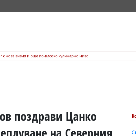
г с нова визия и още по-високо кулинарно ниво
ов поздрави Цанко
К
реплуване на Северния
С