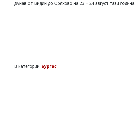
Дунав от Видин до Оряхово на 23 – 24 август тази година
Коментарите
под
статиите
се
въвеждат
от
читателите
и
редакцията
не
носи
В категории:
Бургас
отговорност
за
тях!
Ако
откриете
обиден
за
вас
коментар,
моля
сигнализирайте
ни!