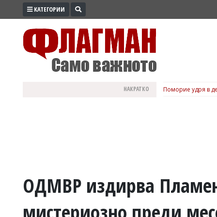
КАТЕГОРИИ
ПРОМО
ЗОНА
ИЗБОРИ
2026
ПРАКТИЧНО
НАКРАТКО
Поморие удря в де
КУЛТУРА
ЗДРАВЕ
ПОЛИТИКА
ОБЩИНИ
ОБЩЕСТВО
ЛАЙФСТАЙЛ
ОДМВР издирва Пламен 
ВОЙНАТА
мистериозно преди мес
В