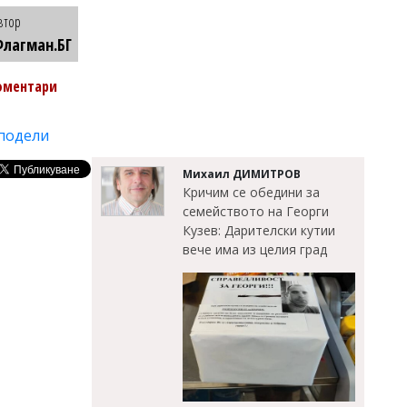
втор
лагман.БГ
оментари
подели
Михаил ДИМИТРОВ
Кричим се обедини за
семейството на Георги
Кузев: Дарителски кутии
вече има из целия град