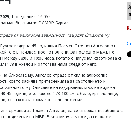
А
Ф
2025
, Понеделник, 16:05 ч.
Флагман.бг, снимки: ОДМВР-Бургас
К
трада от алкохолна зависимост, твърдят близките му
С
ургас издирва 45-годишния Пламен Стоянов Ангелов от
 който е в неизвестност от 30 юни. За последно мъжът е
н между 08:00 и 10:00 часа, когато е напуснал квартирата си
Рила“ 78 в Ахелой и оттогава няма следа от него.
и на близките му, Ангелов страда от силна алкохолна
ост, което засилва притесненията за състоянието и
хождението му. Описание на издирвания: мъж на видима
40-45 години, ръст около 178-180 см, с бяло, кръгло лице,
очи, къса коса и нормално телосложение.
 информация за Пламен Ангелов, да се свържат незабавно с
кото поделение на МВР. Всяка минута може да се окаже