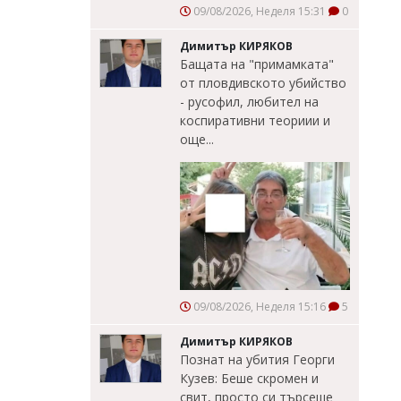
09/08/2026, Неделя 15:31
0
Димитър КИРЯКОВ
Бащата на "примамката"
от пловдивското убийство
- русофил, любител на
коспиративни теориии и
още...
09/08/2026, Неделя 15:16
5
Димитър КИРЯКОВ
Познат на убития Георги
Кузев: Беше скромен и
свит, просто си търсеше