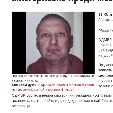
УКРАЙНА
СПОРТ
28 Юли 
РАЗСЛЕДВАНЕ
Автор: 
БИЗНЕС
Мъжът с
ЮГ
ОДМВР-Б
Сливен,
Управители:
бил видя
Веселин
Василев,
на ул. „
email:
v.vasilev@flagman.bg
По данн
Катя
зависим
Касабова,
местона
Последно е видян на 30 юни да напуска квартирата си
еmail:
k.kassabova@flagman.bg
в курортния град
възраст 
Ключови думи:
издирва се
,
пламен стоянов ангелов
,
зелени 
Главен
неизвестност
,
ахелой
,
квартира
,
флагман
редактор:
ОДМВР-Бургас апелира към всички граждани, които имат
Иван
Колев,
полицията на тел. 112 или да подадат сигнал в най-близ
email:
решаваща.
office@flagman.bg