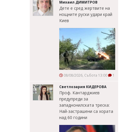
Михаил ДИМИТРОВ
Дете е сред жертвите на
нощните руски удари край
Киев
08/08/2026, Събота 13:00
1
Светлозария КИДЕРОВА
Проф. Кантарджиев
предупреди за
западнонилската треска:
Най-застрашени са хората
над 60 години