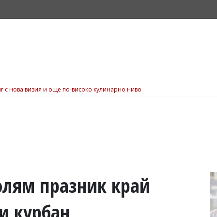
г с нова визия и още по-високо кулинарно ниво
голям празник край
и курбан