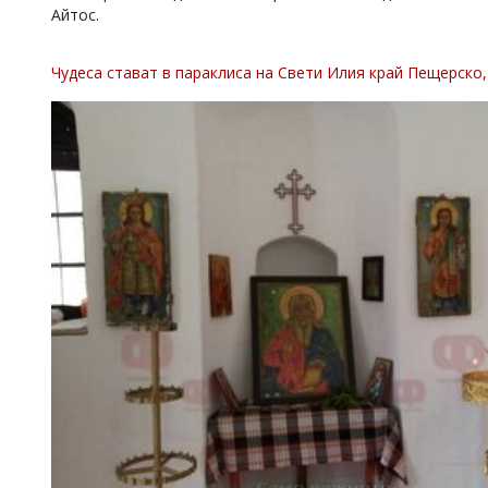
Айтос.
Коментарите
под
статиите
Чудеса стават в параклиса на Свети Илия край Пещерско,
се
въвеждат
от
читателите
и
редакцията
не
носи
отговорност
за
тях!
Ако
откриете
обиден
за
вас
коментар,
моля
сигнализирайте
ни!