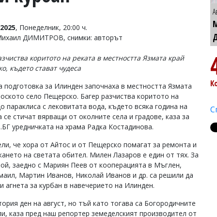
А
2025
, Понеделник, 20:00 ч.
Михаил ДИМИТРОВ, снимки: авторът
азчиства коритото на реката в местността Язмата край
о, където стават чудеса
К
а подготовка за Илинден започнаха в местността Язмата
тоското село Пещерско. Багер разчиства коритото на
до параклиса с лековитата вода, където всяка година на
С
 се стичат вярващи от околните села и градове, каза за
.БГ уредничката на храма Радка Костадинова.
ели, че хора от Айтос и от Пещерско помагат за ремонта и
ането на светата обител. Милен Лазаров е един от тях. За
той, заедно с Мариян Пеев от кооперацията в Мъглен,
маил, Мартин Иванов, Николай Иванов и др. са решили да
ри агнета за курбан в навечерието на Илинден.
ория ден на август, но тъй като тогава са Богородичните
юли, каза пред наш репортер земеделският производител от