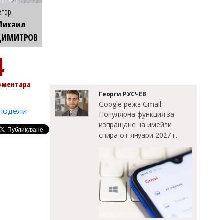
втор
Михаил
ДИМИТРОВ
4
оментара
Георги РУСЧЕВ
Google реже Gmail:
подели
Популярна функция за
изпращане на имейли
спира от януари 2027 г.