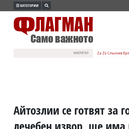
КАТЕГОРИИ
ПРОМО
ЗОНА
ИЗБОРИ
2026
ПРАКТИЧНО
НАКРАТКО
Za Zú Слънчев бря
КУЛТУРА
ЗДРАВЕ
ПОЛИТИКА
ОБЩИНИ
ОБЩЕСТВО
ЛАЙФСТАЙЛ
Айтозлии се готвят за 
ВОЙНАТА
лечебен извор, ще има 
В