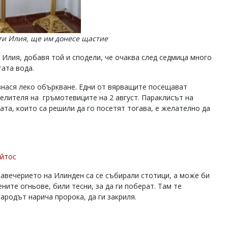
ети Илия, ще им донесе щастие
 Илия, добавя той и сподели, че очаква след седмица много
тата вода.
нася леко объркване. Едни от вярващите посещават
велителя на гръмотевиците на 2 август. Параклисът на
ата, които са решили да го посетят тогава, е желателно да
Айтос
навечерието на Илинден са се събирали стотици, а може би
ните огньове, били тесни, за да ги поберат. Там те
ародът нарича пророка, да ги закриля.