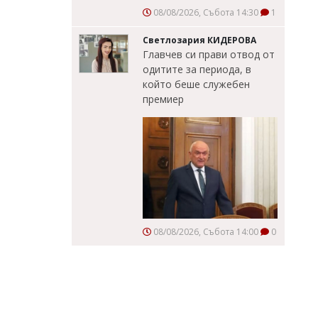
08/08/2026, Събота 14:30
1
Светлозария КИДЕРОВА
Главчев си прави отвод от
одитите за периода, в
който беше служебен
премиер
08/08/2026, Събота 14:00
0