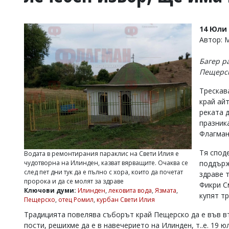
УКРАЙНА
СПОРТ
14 Юли 
РАЗСЛЕДВАНЕ
Автор: 
БИЗНЕС
Багер р
ЮГ
Пещерск
Трескав
Управители:
край ай
Веселин
Василев,
реката 
email:
празника
v.vasilev@flagman.bg
Флагман
Катя
Касабова,
Тя спод
Водата в ремонтирания параклис на Свети Илия е
еmail:
k.kassabova@flagman.bg
чудотворна на Илинден, казват вярващите. Очаква се
поддърж
след пет дни тук да е пълно с хора, които да почетат
здраве 
Главен
пророка и да се молят за здраве
Фикри С
редактор:
Ключови думи:
Илинден
,
лековита вода
,
Язмата
,
Иван
купят т
Пещерско
,
отец Ромил
,
курбан Свети Илия
Колев,
email:
Традицията повелява съборът край Пещерско да е във вт
office@flagman.bg
пости, решихме да е в навечерието на Илинден, т..е. 19 