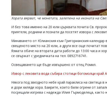
Хората вярват, че монетата, залепена на иконата на Св
И без това именно на 20 юли църквата почита Св. пророк
приятели, роднини и познати да посетят извора с лекови
Минаването от Юлианския към Григорианския календар в
свещеното място на 20 юли, а други все още почитат по
Язмата обаче на втората дата работи до 13:00 часа и хор
се свържат с уредничката на тел. 0892716741.
Освещаването ще бъде извършено от отец Ромил.
Извор с лековита вода събира стотици богомолци край 
Някога под звездното небе край параклиса на светеца в 
и дори хиляди хора. Баирите, които били огрени от запале
посрещали изгрева с надежда Илия Гърмоделеца, както н