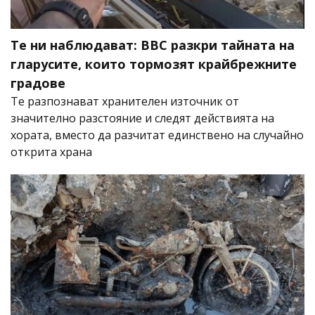
Те ни наблюдават: BBC разкри тайната на
гларусите, които тормозят крайбрежните
градове
Те разпознават хранителен източник от
значително разстояние и следят действията на
хората, вместо да разчитат единствено на случайно
открита храна