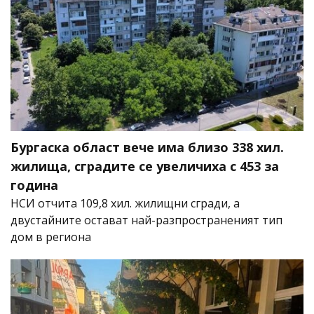
Бургаска област вече има близо 338 хил.
жилища, сградите се увеличиха с 453 за
година
НСИ отчита 109,8 хил. жилищни сгради, а
двустайните остават най-разпространеният тип
дом в региона