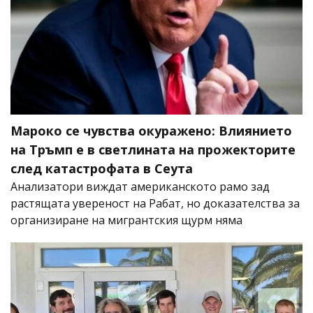
Мароко се чувства окуражено: Влиянието
на Тръмп е в светлината на прожекторите
след катастрофата в Сеута
Анализатори виждат американското рамо зад
растящата увереност на Рабат, но доказателства за
организиране на мигрантския щурм няма