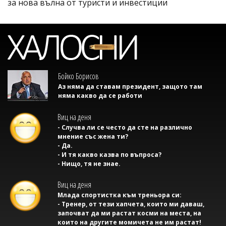
за нова вълна от туристи и инвестиции
Бойко Борисов
Аз няма да ставам президент, защото там
няма какво да се работи
Виц на деня
- Случва ли се често да сте на различно
мнение със жена ти?
- Да.
- И тя какво казва по въпроса?
- Нищо, тя не знае.
Виц на деня
Млада спортистка към треньора си:
- Тренер, от тези хапчета, които ми даваш,
започват да ми растат косми на места, на
които на другите момичета не им растат!