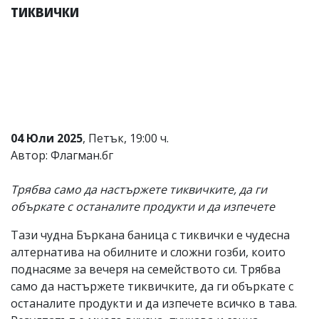
УКРАЙНА
тиквички
СПОРТ
РАЗСЛЕДВАНЕ
БИЗНЕС
ЮГ
Управители:
04 Юли 2025
, Петък, 19:00 ч.
Веселин
Автор: Флагман.бг
Василев,
email:
v.vasilev@flagman.bg
Трябва само да настържете тиквичките, да ги
Катя
объркате с останалите продукти и да изпечете
Касабова,
еmail:
k.kassabova@flagman.bg
Тази чудна Бъркана баница с тиквички е чудесна
Главен
алтернатива на обилните и сложни гозби, които
редактор:
поднасяме за вечеря на семейството си. Трябва
Иван
Колев,
само да настържете тиквичките, да ги объркате с
email:
останалите продукти и да изпечете всичко в тава.
office@flagman.bg