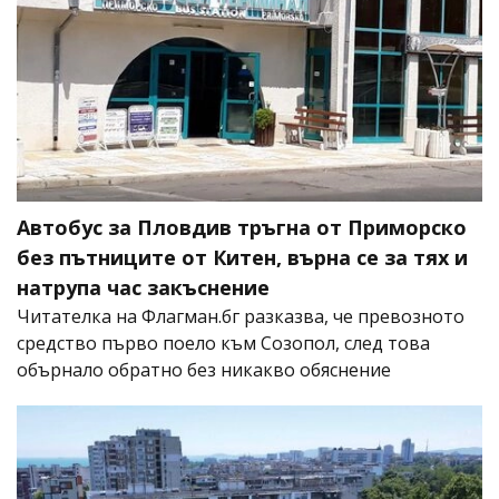
Автобус за Пловдив тръгна от Приморско
без пътниците от Китен, върна се за тях и
натрупа час закъснение
Читателка на Флагман.бг разказва, че превозното
средство първо поело към Созопол, след това
обърнало обратно без никакво обяснение