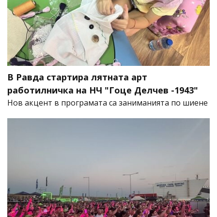
В Равда стартира лятната арт
работилничка на НЧ "Гоце Делчев -1943"
Нов акцент в програмата са заниманията по шиене