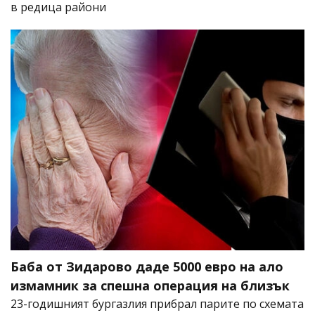
в редица райони
Баба от Зидарово даде 5000 евро на ало
измамник за спешна операция на близък
23-годишният бургазлия прибрал парите по схемата