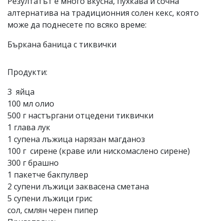
Резултатът е много вкусна, пухкава и сочна
Коментарите
алтернатива на традиционния солен кекс, която
под
може да поднесете по всяко време:
статиите
се
Бъркана баница с тиквички
въвеждат
от
читателите
Продукти:
и
редакцията
не
3 яйца
носи
100 мл олио
отговорност
500 г настъргани отцедени тиквички
за
тях!
1 глава лук
Ако
1 супена лъжица нарязан магданоз
откриете
100 г сирене (краве или нискомаслено сирене)
обиден
за
300 г брашно
вас
1 пакетче бакпулвер
коментар,
2 супени лъжици заквасена сметана
моля
сигнализирайте
5 супени лъжици грис
ни!
сол, смлян черен пипер