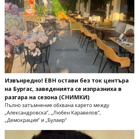
Извънредно! ЕВН остави без ток центъра
на Бургас, заведенията се изпразниха в
разгара на сезона (СНИМКИ)
Пълно затъмнение обхвана карето между
„Александровска“, „Любен Каравелов“,
„Демокрация“ и „Булаир“