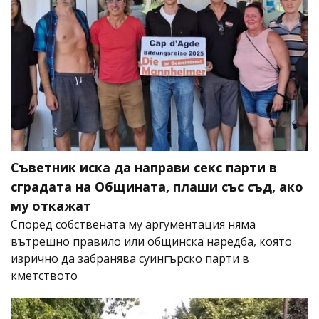
Съветник иска да направи секс парти в
сградата на Общината, плаши със съд, ако
му откажат
Според собствената му аргументация няма
вътрешно правило или общинска наредба, която
изрично да забранява суингърско парти в
кметството