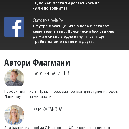
- Е, на кои места ти растат косми?
- Ами по топките!
Статус във фейсбук
От утре махат цените в лева и остават
само тези в евро. Психически бях свикнал
да ми е скъпо в една валута, сега ще
трябва да ми е скъпо и в друга.
Автори Флагмани
Веселин ВАСИЛЕВ
Перфектният план – Тръмп превзема Гренландия с гумени лодки,
Дания му плаща милиарди
Катя КАСАБОВА
Зад фалшивия профил С.Иванов във ФБ се крие старшина от