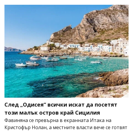
След „Одисея“ всички искат да посетят
този малък остров край Сицилия
Фавиняна се превърна в екранната Итака на
Кристофър Нолан, а местните власти вече се готвят