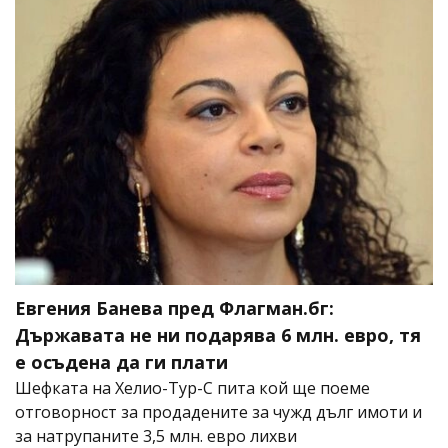
Евгения Банева пред Флагман.бг:
Държавата не ни подарява 6 млн. евро, тя
е осъдена да ги плати
Шефката на Хелио-Тур-С пита кой ще поеме
отговорност за продадените за чужд дълг имоти и
за натрупаните 3,5 млн. евро лихви