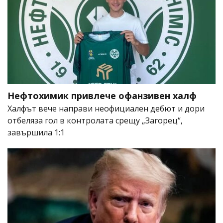
Нефтохимик привлече офанзивен халф
Халфът вече направи неофициален дебют и дори
отбеляза гол в контролата срещу „Загорец“,
завършила 1:1