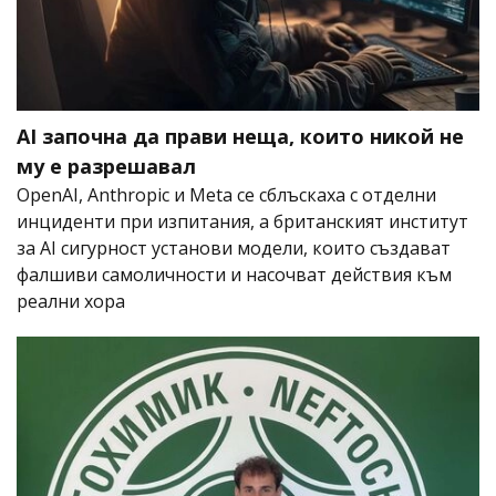
AI започна да прави неща, които никой не
му е разрешавал
OpenAI, Anthropic и Meta се сблъскаха с отделни
инциденти при изпитания, а британският институт
за AI сигурност установи модели, които създават
фалшиви самоличности и насочват действия към
реални хора