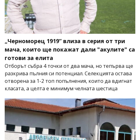
„Черноморец 1919“ влиза в серия от три
мача, които ще покажат дали "акулите" са
готови за елита
Отборът събра 4 точки от два мача, но тепърва ще
разкрива пълния си потенциал. Селекцията остава
отворена за 1-2 топ попълнения, които да вдигнат
класата, а целта е минимум челната шестица