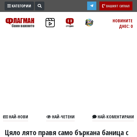
КАТЕГОРИИ
ВАШИЯТ СИГНАЛ
ПРОМО
НОВИНИТЕ
ДНЕС: 0
ЗОНА
ИЗБОРИ
2026
ПРАКТИЧНО
КУЛТУРА
ЗДРАВЕ
ПОЛИТИКА
ОБЩИНИ
ОБЩЕСТВО
ЛАЙФСТАЙЛ
НАЙ-НОВИ
НАЙ-ЧЕТЕНИ
НАЙ-КОМЕНТИРАНИ
ВОЙНАТА
В
Цяло лято правя само бъркана баница с