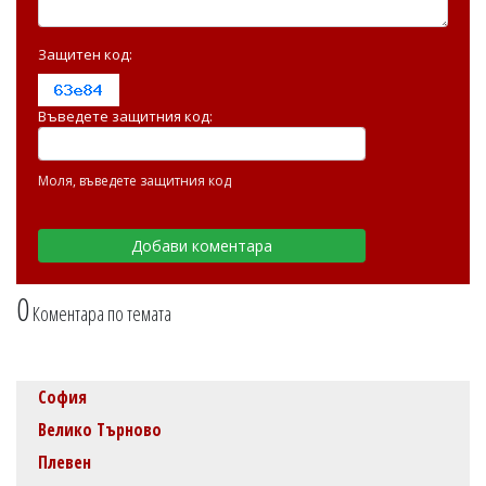
Защитен код:
Въведете защитния код:
Моля, въведете защитния код
0
Коментара по темата
София
Велико Търново
Плевен