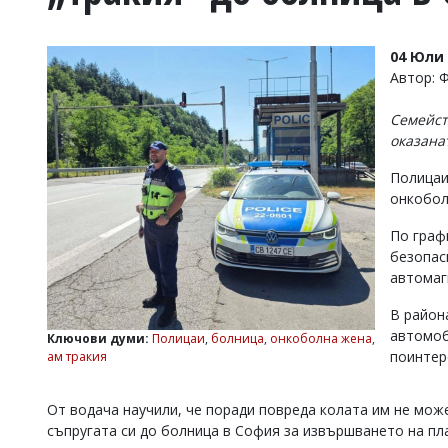
УКРАЙНА
СПОРТ
04 Юли 
РАЗСЛЕДВАНЕ
Автор: 
БИЗНЕС
Семейст
ЮГ
оказана
Полицаи
Управители:
онкобол
Веселин
Василев,
По граф
email:
v.vasilev@flagman.bg
безопас
Катя
автомаг
Касабова,
еmail:
k.kassabova@flagman.bg
В район
автомоби
Ключови думи:
Полицаи
,
болница
,
онкоболна жена
,
Главен
поинтере
ам тракия
редактор:
Иван
Колев,
От водача научили, че поради повреда колата им не мож
email:
съпругата си до болница в София за извършването на пл
office@flagman.bg