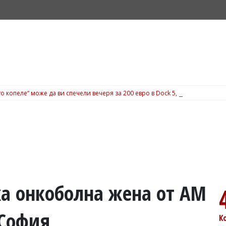
о копеле“ може да ви спечели вечеря за 200 евро в Dock 5, вижте подробн
а онкоболна жена от АМ
 София
К