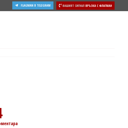
FLAGMAN В TELEGRAM
ВАШИЯТ СИГНАЛ
ВРЪЗКА С ФЛАГМАН
ости
4
оментара