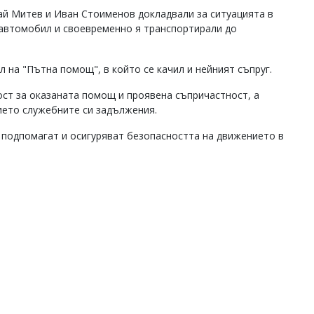
ай Митев и Иван Стоименов докладвали за ситуацията в
 автомобил и своевременно я транспортирали до
 на "Пътна помощ", в който се качил и нейният съпруг.
ст за оказаната помощ и проявена съпричастност, а
ието служебните си задължения.
е подпомагат и осигуряват безопасността на движението в