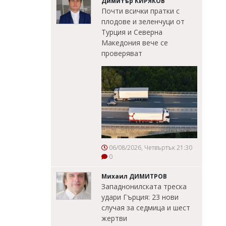
Димитър КИРЯКОВ
Почти всички пратки с
плодове и зеленчуци от
Турция и Северна
Македония вече се
проверяват
06/08/2026, Четвъртък 21:30
0
Михаил ДИМИТРОВ
Западнонилската треска
удари Гърция: 23 нови
случая за седмица и шест
жертви