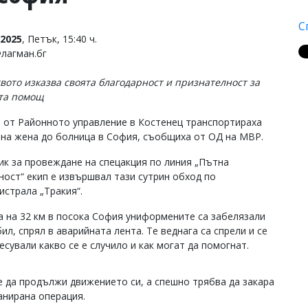
С
2025
, Петък, 15:40 ч.
Флагман.бг
вото изказва своята благодарност и признателност за
та помощ
 от Районното управление в Костенец транспортираха
на жена до болница в София, съобщиха от ОД на МВР.
ик за провеждане на спецакция по линия „Пътна
ност“ екип е извършвал тази сутрин обход по
истрала „Тракия“.
а на 32 км в посока София униформените са забелязали
л, спрял в аварийната лента. Те веднага са спрели и се
сували какво се е случило и как могат да помогнат.
е да продължи движението си, а спешно трябва да закара
анирана операция.