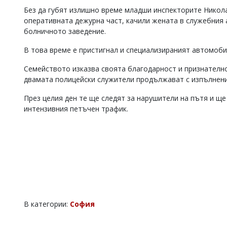
Без да губят излишно време младши инспекторите Никол
Коментарите
под
оперативната дежурна част, качили жената в служебния
статиите
болничното заведение.
се
въвеждат
В това време е пристигнал и специализираният автомобил
от
читателите
Семейството изказва своята благодарност и признателно
и
двамата полицейски служители продължават с изпълнен
редакцията
не
През целия ден те ще следят за нарушители на пътя и щ
носи
интензивния петъчен трафик.
отговорност
за
тях!
Ако
откриете
обиден
за
вас
коментар,
моля
сигнализирайте
В категории:
София
ни!