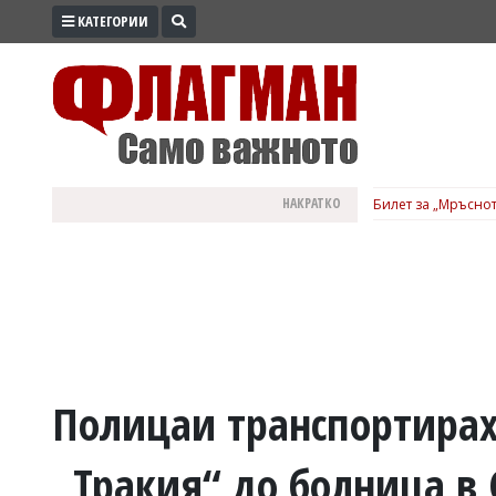
КАТЕГОРИИ
ПРОМО
ЗОНА
ИЗБОРИ
2026
ПРАКТИЧНО
НАКРАТКО
Билет за „Мръснот
КУЛТУРА
ЗДРАВЕ
ПОЛИТИКА
ОБЩИНИ
ОБЩЕСТВО
ЛАЙФСТАЙЛ
Полицаи транспортирах
ВОЙНАТА
„Тракия“ до болница в
В