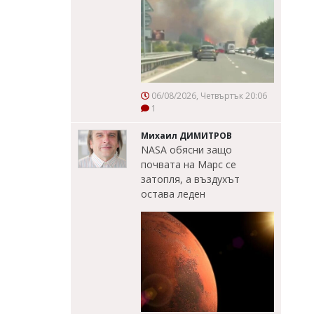
06/08/2026, Четвъртък 20:06
1
Михаил ДИМИТРОВ
NASA обясни защо
почвата на Марс се
затопля, а въздухът
остава леден