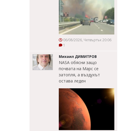
06/08/2026, Четвъртък 20:06
1
Михаил ДИМИТРОВ
NASA обясни защо
почвата на Марс се
затопля, а въздухът
остава леден