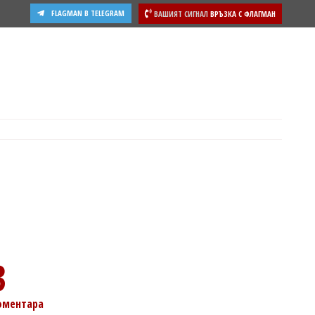
FLAGMAN В TELEGRAM
ВАШИЯТ СИГНАЛ
ВРЪЗКА С ФЛАГМАН
ости
3
оментара