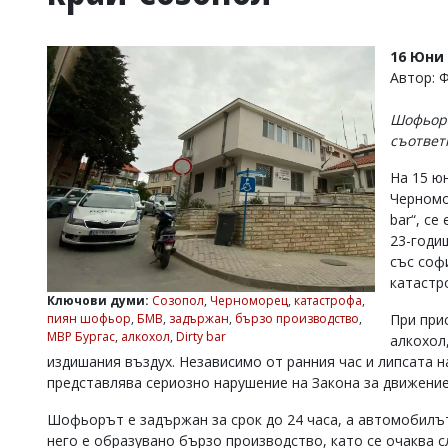
УКРАЙНА
СПОРТ
16 Юни 
РАЗСЛЕДВАНЕ
Автор: 
БИЗНЕС
Шофьоръ
ЮГ
съответ
На 15 ю
Управители:
Черномо
Веселин
Василев,
bar“, се
email:
23-годи
v.vasilev@flagman.bg
със соф
Катя
катастр
Касабова,
Ключови думи:
Созопол
,
Черноморец
,
катастрофа
,
еmail:
k.kassabova@flagman.bg
При при
пиян шофьор
,
БМВ
,
задържан
,
бързо производство
,
МВР Бургас
,
алкохол
,
Dirty bar
алкохол
Главен
издишания въздух. Независимо от ранния час и липсата н
редактор:
Иван
представлява сериозно нарушение на Закона за движени
Колев,
email:
Шофьорът е задържан за срок до 24 часа, а автомобилът
office@flagman.bg
него е образувано бързо производство, като се очаква с