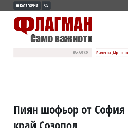
КАТЕГОРИИ
ПРОМО
ЗОНА
ИЗБОРИ
2026
ПРАКТИЧНО
НАКРАТКО
Билет за „Мръснот
КУЛТУРА
ЗДРАВЕ
ПОЛИТИКА
ОБЩИНИ
ОБЩЕСТВО
ЛАЙФСТАЙЛ
Пиян шофьор от София 
ВОЙНАТА
край Созопол
В