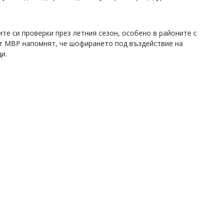
те си проверки през летния сезон, особено в районите с
т МВР напомнят, че шофирането под въздействие на
и.