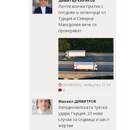
Димитър КИРЯКОВ
Почти всички пратки с
плодове и зеленчуци от
Турция и Северна
Македония вече се
проверяват
06/08/2026, Четвъртък 21:30
0
Михаил ДИМИТРОВ
Западнонилската треска
удари Гърция: 23 нови
случая за седмица и шест
жертви