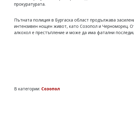
прокуратурата.
Коментарите
под
статиите
Пътната полиция в Бургаска област продължава засилени
се
интензивен нощен живот, като Созопол и Черноморец. О
въвеждат
алкохол е престъпление и може да има фатални последиц
от
читателите
и
редакцията
не
носи
отговорност
за
тях!
Ако
откриете
В категории:
Созопол
обиден
за
вас
коментар,
моля
сигнализирайте
ни!