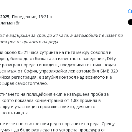
С
2025
, Понеделник, 13:21 ч.
Флагман.бг
т е задържан за срок до 24 часа, а автомобилът е иззет по
ния ред от органите на реда
ни около 05:21 часа сутринта на пътя между Созопол и
рец, близо до отбивката за известното заведение „Dirty
 е разиграл пореден инцидент, предизвикан от пиян водач.
шен мъж от София, управлявайки лек автомобил БМВ 320
ийска регистрация, е загубил контрол над возилото и е
офирал самостоятелно.
стигането на полицейския екип е извършена проба за
, която показала концентрация от 1,88 промила в
а други участници в произшествието, деянието
е по пътищата.
 е иззет по съответния ред от органите на реда. Срещу
лучаят да бъде разгледан по ускорена процедура от