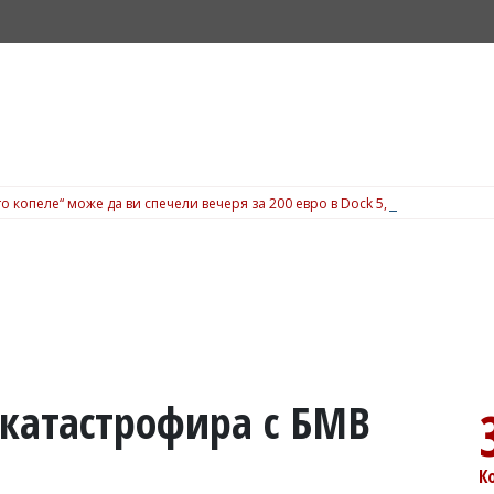
о копеле“ може да ви спечели вечеря за 200 евро в Dock 5, вижте подробн
катастрофира с БМВ
К