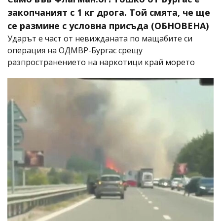
закопчаният с 1 кг дрога. Той смята, че ще
се размине с условна присъда (ОБНОВЕНА)
Ударът е част от невижданата по мащабите си
операция на ОДМВР-Бургас срещу
разпространението на наркотици край морето