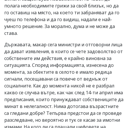
полага необходимите грижи за свой близък, но да
го оставиш на място, на което ти забраняват да го
чуеш по телефона и да го видиш, надали е най-
умното решение. За морално, дума и не може да
става.
Държавата, макар сега министри и отговорни лица
да дават изявления, в които се чете задоволство от
собствените им действия, е крайно виновна за
ситуацията. Според информацията, изнесена до
момента, за обектите в селото е имало редица
сигнали, посещавани са повече от веднъж от
социалните. Как до момента никой не е разбрал
какво се случва вътре, как чак след 14-ти април има
предписания, които принуждават собствениците да
минат в нелегалност. Нима дотогава възрастните
са гледани добре? Тепърва предстои да се проведе
разследване, но вероятно и тук се касае за имотни
измами. На кого ли са плащали шефовете на