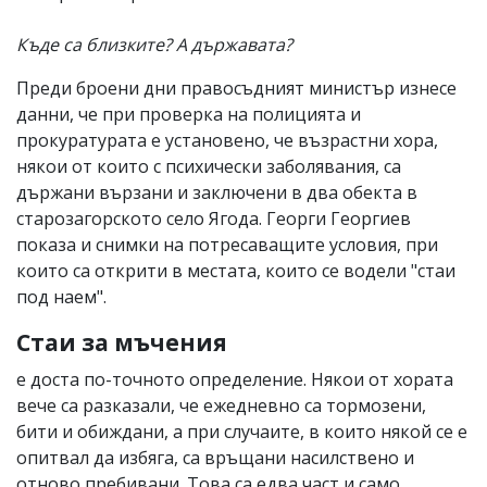
Къде са близките? А държавата?
Преди броени дни правосъдният министър изнесе
данни, че при проверка на полицията и
прокуратурата е установено, че възрастни хора,
някои от които с психически заболявания, са
държани вързани и заключени в два обекта в
старозагорското село Ягода. Георги Георгиев
показа и снимки на потресаващите условия, при
които са открити в местата, които се водели "стаи
под наем".
Стаи за мъчения
е доста по-точното определение. Някои от хората
вече са разказали, че ежедневно са тормозени,
бити и обиждани, а при случаите, в които някой се е
опитвал да избяга, са връщани насилствено и
отново пребивани. Това са едва част и само