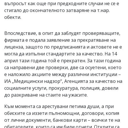
въпросът как още при предходните случаи не се е
стигало до окончателното затваряне на т.нар.
обекти.
Впоследствие, в опит да заблудят проверяващите,
фирмата е подала заявление за прекратяване на
лиценза, защото по предписанията и актовете не е
могла да изпълни стандартите за качество. На 14
април тази година той е прекратен. За тази година
са направени две проверки, две са осуетени, което
е наложило акциите между различни институции –
ИА „Медицински надзор“, Агенцията за качество на
социалните услуги, прокуратура, полиция, довели
до разкриване на стаите на ужасите.
Към момента са арестувани петима души, а при
обиските са иззети пълномощни, договори, копия
от лични документи, банкови карти – всички те на
обитателите, които са им били отнети. Открити са