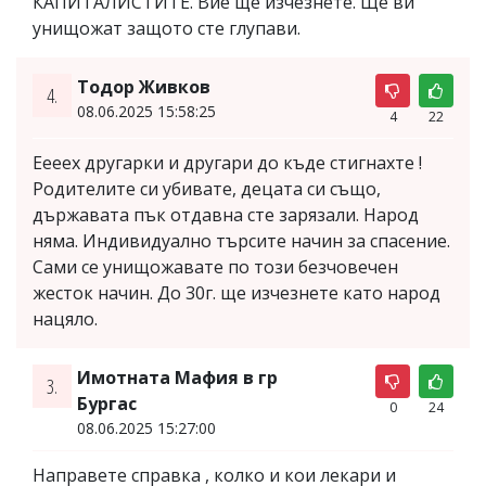
КАПИТАЛИСТИТЕ. Вие ще изчезнете. Ще ви
унищожат защото сте глупави.
Тодор Живков
4.
08.06.2025 15:58:25
4
22
Еееех другарки и другари до къде стигнахте !
Родителите си убивате, децата си също,
държавата пък отдавна сте зарязали. Народ
няма. Индивидуално търсите начин за спасение.
Сами се унищожавате по този безчовечен
жесток начин. До 30г. ще изчезнете като народ
нацяло.
Имотната Мафия в гр
3.
Бургас
0
24
08.06.2025 15:27:00
Направете справка , колко и кои лекари и