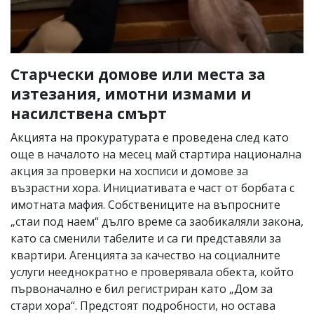
Старчески домове или места за
изтезания, имотни измами и
насилствена смърт
Акцията на прокуратурата е проведена след като
още в началото на месец май стартира национална
акция за проверки на хосписи и домове за
възрастни хора. Инициативата е част от борбата с
имотната мафия. Собствениците на въпросните
„стаи под наем“ дълго време са заобикаляли закона,
като са сменили табелите и са ги представяли за
квартири. Агенцията за качество на социалните
услуги нееднократно е проверявала обекта, който
първоначално е бил регистриран като „Дом за
стари хора“. Предстоят подробности, но остава