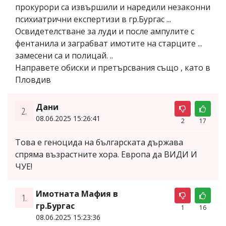
прокурори са извършили и наредили незаконни
психиатрични експертизи в гр.Бургас ...
Освидетелстване за луди и после ампулите с
фентанила и заграбват имотите на старците ...
замесени са и полицай. ..
Направете обиски и претърсвания също , като в
Пловдив
Дани
2.
08.06.2025 15:26:41
2
17
Това е геноцида на българската държава
спряма възрастните хора. Европа да ВИДИ И
ЧУЕ!
Имотната Мафия в
1.
гр.Бургас
1
16
08.06.2025 15:23:36