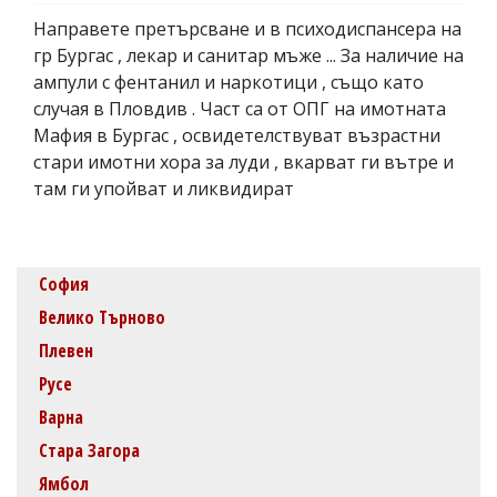
Направете претърсване и в психодиспансера на
гр Бургас , лекар и санитар мъже ... За наличие на
ампули с фентанил и наркотици , също като
случая в Пловдив . Част са от ОПГ на имотната
Мафия в Бургас , освидетелствуват възрастни
стари имотни хора за луди , вкарват ги вътре и
там ги упойват и ликвидират
София
Велико Търново
Плевен
Русе
Варна
Стара Загора
Ямбол