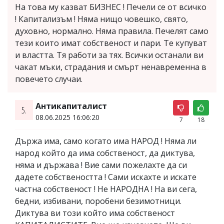
На това му казват БИЗНЕС ! Печели се от всичко
! Капитализъм ! Няма нищо човешко, свято,
духовно, нормално. Няма правила. Печелят само
тези които имат собственост и пари. Те купуват
и властта. Тя работи за тях. Всички останали ви
чакат мъки, страдания и смърт ненавременна в
повечето случаи.
Антикапиталист
5.
08.06.2025 16:06:20
7
18
Държа има, само когато има НАРОД ! Няма ли
народ който да има собственост, да диктува,
няма и държава ! Вие сами пожелахте да си
дадете собствеността ! Сами искахте и искате
частна собственост ! Не НАРОДНА ! На ви сега,
бедни, избивани, поробени безимотници.
Диктува ви този който има собственост