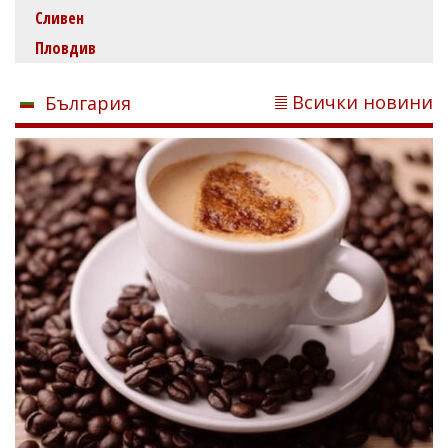
Сливен
Пловдив
Всички новини
България