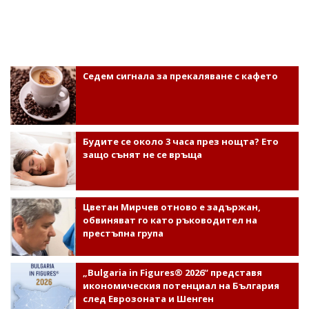
Седем сигнала за прекаляване с кафето
Будите се около 3 часа през нощта? Ето
защо сънят не се връща
Цветан Мирчев отново е задържан,
обвиняват го като ръководител на
престъпна група
„Bulgaria in Figures® 2026“ представя
икономическия потенциал на България
след Еврозоната и Шенген