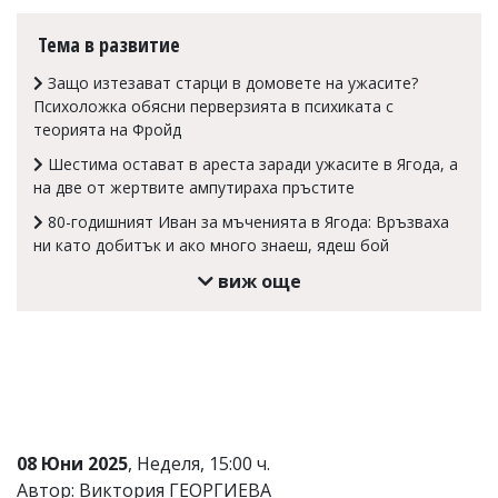
Коментарите
Тема в развитие
под
статиите
Защо изтезават старци в домовете на ужасите?
се
въвеждат
Психоложка обясни перверзията в психиката с
от
теорията на Фройд
читателите
Шестима остават в ареста заради ужасите в Ягода, а
и
редакцията
на две от жертвите ампутираха пръстите
не
80-годишният Иван за мъченията в Ягода: Връзваха
носи
ни като добитък и ако много знаеш, ядеш бой
отговорност
за
виж още
тях!
Ако
откриете
обиден
за
вас
коментар,
моля
сигнализирайте
08 Юни 2025
, Неделя, 15:00 ч.
ни!
Автор: Виктория ГЕОРГИЕВА