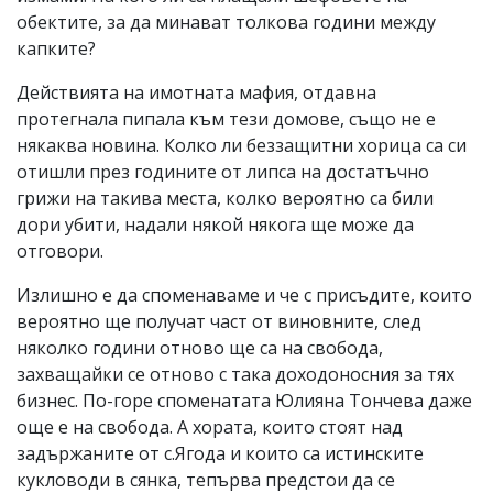
обектите, за да минават толкова години между
капките?
Действията на имотната мафия, отдавна
протегнала пипала към тези домове, също не е
някаква новина. Колко ли беззащитни хорица са си
отишли през годините от липса на достатъчно
грижи на такива места, колко вероятно са били
дори убити, надали някой някога ще може да
отговори.
Излишно е да споменаваме и че с присъдите, които
вероятно ще получат част от виновните, след
няколко години отново ще са на свобода,
захващайки се отново с така доходоносния за тях
бизнес. По-горе споменатата Юлияна Тончева даже
още е на свобода. А хората, които стоят над
задържаните от с.Ягода и които са истинските
кукловоди в сянка, тепърва предстои да се