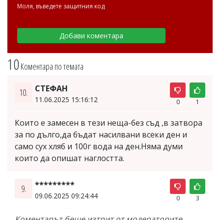
Моля, въведете защитния код
10
Коментара по темата
СТЕФАН
10.
11.06.2025 15:16:12
0
1
Които е замесен в тези неща-без съд ,в затвора
за по дълго,да бъдат насилвани всеки ден и
само сух хляб и 100г вода на ден.Няма думи
които да опишат наглостта.
*********
9.
09.06.2025 09:24:44
0
3
Коментарът беше изтрит от модераторите,