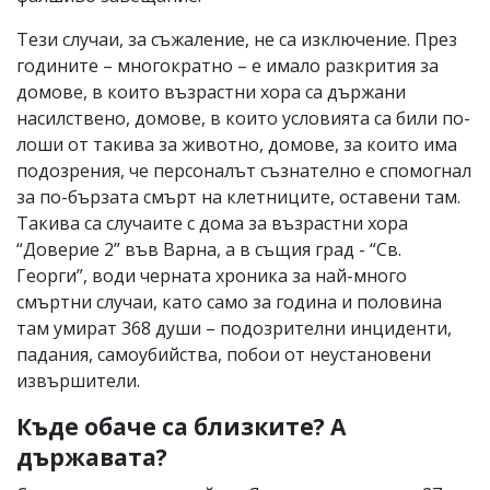
Тези случаи, за съжаление, не са изключение. През
годините – многократно – е имало разкрития за
домове, в които възрастни хора са държани
насилствено, домове, в които условията са били по-
лоши от такива за животно, домове, за които има
подозрения, че персоналът съзнателно е спомогнал
за по-бързата смърт на клетниците, оставени там.
Такива са случаите с дома за възрастни хора
“Доверие 2” във Варна, а в същия град - “Св.
Георги”, води черната хроника за най-много
смъртни случаи, като само за година и половина
там умират 368 души – подозрителни инциденти,
падания, самоубийства, побои от неустановени
извършители.
Къде обаче са близките? А
държавата?