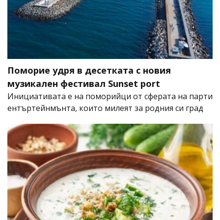
Поморие удря в десетката с новия
музикален фестивал Sunset port
Инициативата е на поморийци от сферата на парти
ентъртейнмънта, които милеят за родния си град