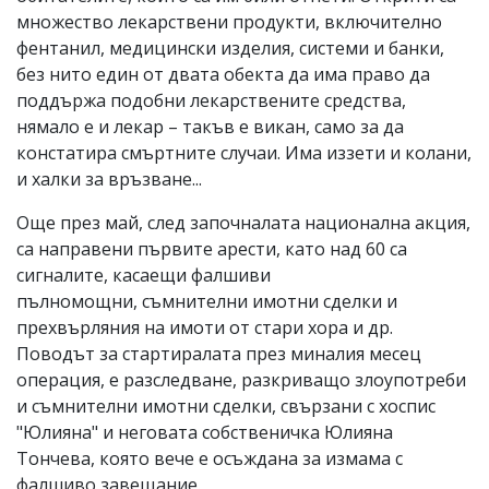
множество лекарствени продукти, включително
фентанил, медицински изделия, системи и банки,
без нито един от двата обекта да има право да
поддържа подобни лекарствените средства,
нямало е и лекар – такъв е викан, само за да
констатира смъртните случаи. Има иззети и колани,
и халки за връзване...
Още през май, след започналата национална акция,
са направени първите арести, като над 60 са
сигналите, касаещи фалшиви
пълномощни, съмнителни имотни сделки и
прехвърляния на имоти от стари хора и др.
Поводът за стартиралата през миналия месец
операция, е разследване, разкриващо злоупотреби
и съмнителни имотни сделки, свързани с хоспис
"Юлияна" и неговата собственичка Юлияна
Тончева, която вече е осъждана за измама с
фалшиво завещание.