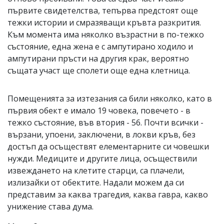
първите свидетелства, тепърва предстоят още
тежки истории и смразяващи кръвта разкрития.
Към момента има няколко възрастни в по-тежко
състояние, една жена е с ампутирано ходило и
ампутирани пръсти на другия крак, вероятно
същата участ ще сполети още една клетница.
Помещенията за изтезания са били няколко, като в
първия обект е имало 19 човека, повечето - в
тежко състояние, във втория - 56. Почти всички -
вързани, упоени, заключени, в локви кръв, без
достъп да осъществят елементарните си човешки
нужди. Медиците и другите лица, осъществили
извеждането на клетите старци, са плачели,
излизайки от обектите. Надали можем да си
представим за каква трагедия, каква гавра, какво
унижение става дума.