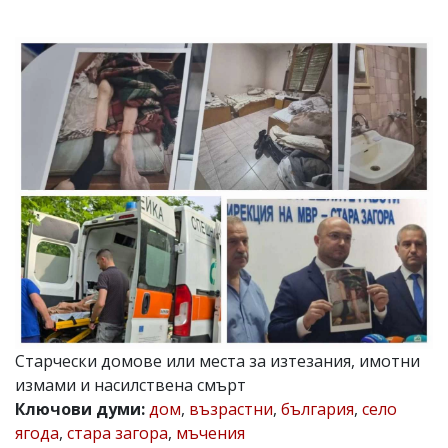
УКРАЙНА
СПОРТ
РАЗСЛЕДВАНЕ
БИЗНЕС
ЮГ
Управители:
Веселин
Василев,
email:
v.vasilev@flagman.bg
Катя
Касабова,
еmail:
k.kassabova@flagman.bg
Главен
Старчески домове или места за изтезания, имотни
редактор:
Иван
измами и насилствена смърт
Колев,
Ключови думи:
дом
,
възрастни
,
българия
,
село
email:
ягода
,
стара загора
,
мъчения
office@flagman.bg