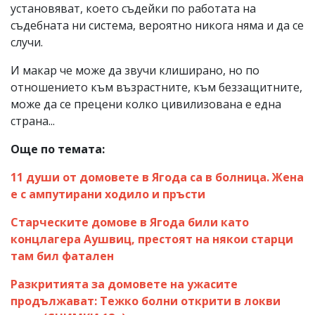
установяват, което съдейки по работата на
съдебната ни система, вероятно никога няма и да се
случи.
И макар че може да звучи клиширано, но по
отношението към възрастните, към беззащитните,
може да се прецени колко цивилизована е една
страна...
Още по темата:
11 души от домовете в Ягода са в болница. Жена
е с ампутирани ходило и пръсти
Старческите домове в Ягода били като
концлагера Аушвиц, престоят на някои старци
там бил фатален
Разкритията за домовете на ужасите
продължават: Тежко болни открити в локви