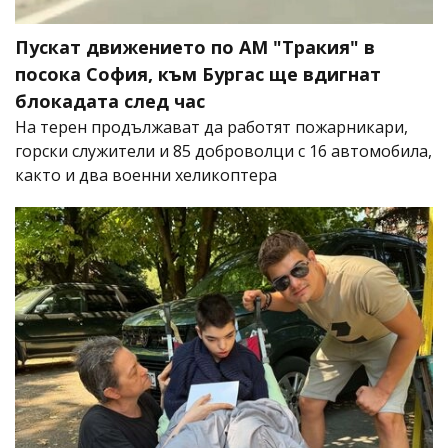
Пускат движението по АМ "Тракия" в
посока София, към Бургас ще вдигнат
блокадата след час
На терен продължават да работят пожарникари,
горски служители и 85 доброволци с 16 автомобила,
както и два военни хеликоптера