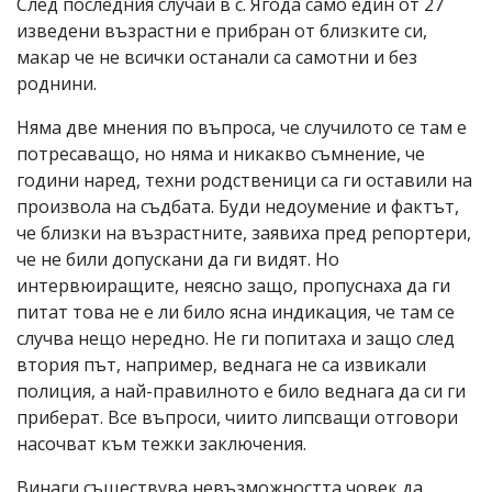
След последния случай в с. Ягода само един от 27
изведени възрастни е прибран от близките си,
макар че не всички останали са самотни и без
роднини.
Няма две мнения по въпроса, че случилото се там е
потресаващо, но няма и никакво съмнение, че
години наред, техни родственици са ги оставили на
произвола на съдбата. Буди недоумение и фактът,
че близки на възрастните, заявиха пред репортери,
че не били допускани да ги видят. Но
интервюиращите, неясно защо, пропуснаха да ги
питат това не е ли било ясна индикация, че там се
случва нещо нередно. Не ги попитаха и защо след
втория път, например, веднага не са извикали
полиция, а най-правилното е било веднага да си ги
приберат. Все въпроси, чиито липсващи отговори
насочват към тежки заключения.
Винаги съществува невъзможността човек да