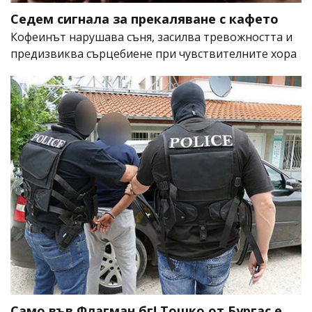
Седем сигнала за прекаляване с кафето
Кофеинът нарушава съня, засилва тревожността и
предизвиква сърцебиене при чувствителните хора
Само във Флагман.бг! Тошко от Бургас е