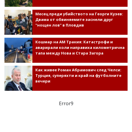
Месец преди убийството на Георги Кузев:
Двама от обвиняемите заснели друг
"нощен лов" в Пловдив
Кошмар на АМ Тракия: Катастрофи и
аварирали коли направиха километрична
тапа между Нова и Стара Загора
Как живее Роман Абрамович след Челси:
Турция, суперяхти и край на футболните
вечери
Error9