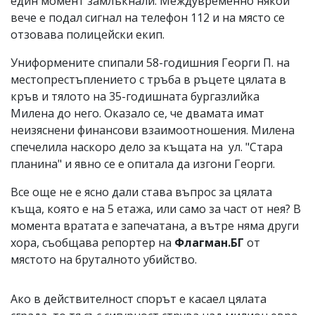
един момент замлъкнали. Междувременно някой
вече е подал сигнал на телефон 112 и на място се
отзовава полицейски екип.
Униформените спипали 58-годишния Георги П. на
местопрестъплението с тръба в ръцете цялата в
кръв и тялото на 35-годишната бургазлийка
Милена до него. Оказало се, че двамата имат
неизяснени финансови взаимоотношения. Милена
спечелила наскоро дело за къщата на ул. "Стара
планина" и явно се е опитала да изгони Георги.
Все още не е ясно дали става въпрос за цялата
къща, която е на 5 етажа, или само за част от нея? В
момента вратата е запечатана, а вътре няма други
хора, съобщава репортер на
Флагман.БГ
от
мястото на бруталното убийство.
Ако в действителност спорът е касаел цялата