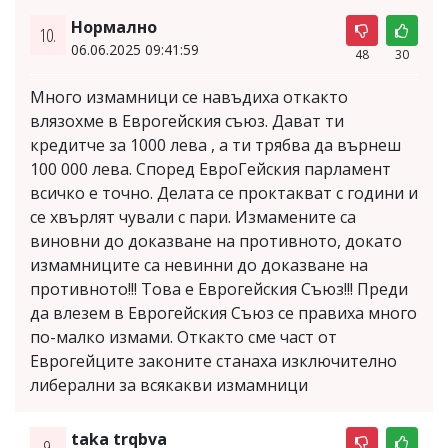
Нормално
10.
06.06.2025 09:41:59
48
30
Много измамници се навъдиха откакто
влязохме в Еврогейския съюз. Дават ти
кредитче за 1000 лева , а ти трябва да върнеш
100 000 лева. Според ЕвроГейския парламент
всичко е точно. Делата се проктакват с години и
се хвърлят чували с пари. Измамените са
виновни до доказване на противното, докато
измамниците са невинни до доказване на
противното!!! Това е Еврогейския Съюз!!! Преди
да влезем в Еврогейския Съюз се правиха много
по-малко измами. Откакто сме част от
Еврогейците законите станаха изключително
либерални за всякакви измамници
taka trqbva
9.