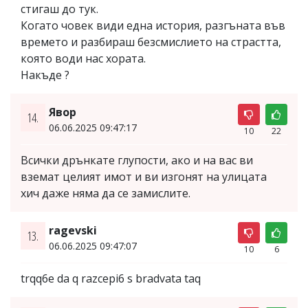
стигаш до тук.
Когато човек види една история, разгъната във
времето и разбираш безсмислието на страстта,
която води нас хората.
Накъде ?
Явор
14.
06.06.2025 09:47:17
10
22
Всички дрънкате глупости, ако и на вас ви
вземат целият имот и ви изгонят на улицата
хич даже няма да се замислите.
ragevski
13.
06.06.2025 09:47:07
10
6
trqq6e da q razcepi6 s bradvata taq