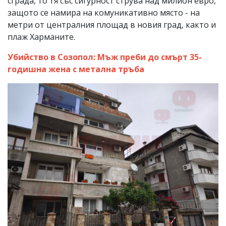
сграда, то тя със сигурност струва над милион евро,
защото се намира на комуникативно място - на
метри от централния площад в новия град, както и
плаж Харманите.
Убийство в Созопол: Мъж преби до смърт 35-
годишна жена с метална тръба