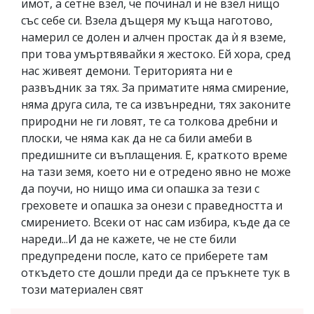
имот, а сетне взел, че починал и не взел нищо
със себе си. Взела дъщеря му къща наготово,
намерил се долен и алчен простак да ѝ я вземе,
при това умъртвявайки я жестоко. Ей хора, сред
нас живеят демони. Територията ни е
развъдник за тях. За приматите няма смирение,
няма друга сила, те са извънредни, тях законите
природни не ги ловят, те са толкова дребни и
плоски, че няма как да не са били амеби в
предишните си въплащения. Е, краткото време
на тази земя, което ни е отредено явно не може
да поучи, но нищо има си опашка за тези с
греховете и опашка за онези с праведността и
смирението. Всеки от нас сам избира, къде да се
нареди...И да не кажете, че не сте били
предупредени после, като се приберете там
откъдето сте дошли преди да се пръкнете тук в
този материален свят