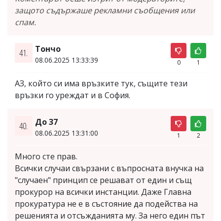
защото съдържаше рекламни съобщения или
спам.
Тончо
41.
08.06.2025 13:33:39
0
1
АЗ, който си има връзките тук, същите тези
връзки го уреждат и в София.
До 37
40.
08.06.2025 13:31:00
1
2
Много сте прав.
Всички случаи свързани с въпросната внучка на
"случаен" принцип се решават от един и същ
прокурор на всички инстанции. Даже Главна
прокуратура не е в състояние да подейства на
решенията и отсъжданията му. За него един път