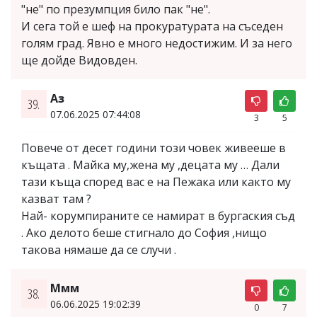
"не" по презумпция било пак "не".
И сега той е шеф на прокуратурата на съседен
голям град. Явно е много недостижим. И за него
ще дойде Видовден.
Аз
39.
07.06.2025 07:44:08
3
5
Повече от десет години този човек живееше в
къщата . Майка му,жена му ,децата му … Дали
тази къща според вас е на Пежака или както му
казват там ?
Най- корумпираните се намират в бургаския съд
. Ако делото беше стигнало до София ,нищо
такова нямаше да се случи .
Ммм
38.
06.06.2025 19:02:39
0
7