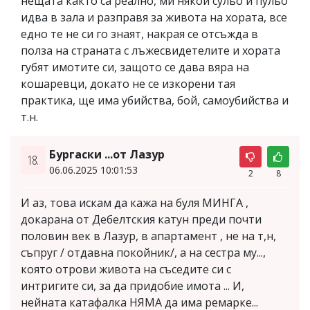
нещата както са реално, ми някой сульо и пульо
идва в зала и разправя за живота на хората, все
едно те не си го знаят, накрая се отсъжда в
полза на страната с лъжесвидетелите и хората
губят имотите си, защото се дава вяра на
кошаревци, докато не се изкорени тая
практика, ще има убийства, бой, самоубийства и
т.н.
Бургаски ...от Лазур
18.
06.06.2025 10:01:53
2
8
И аз, това искам да кажа на буля МИНГА ,
докарана от Дебелтския катун преди почти
половин век в Лазур, в апартамент , не на т,н,
съпруг / отдавна покойник/, а на сестра му...,
която отрови живота на съседите си с
интригите си, за да придобие имота ... И,
нейната катафалка НЯМА да има ремарке...