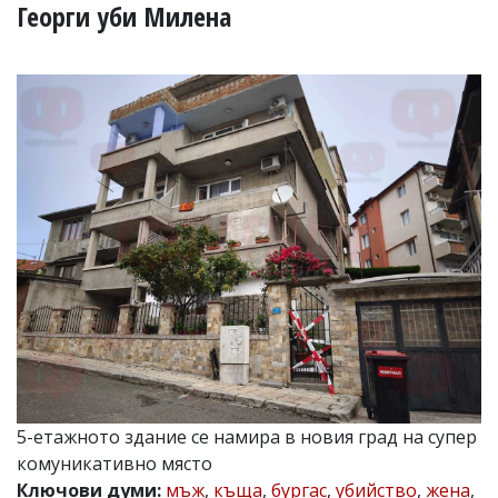
УКРАЙНА
Георги уби Милена
СПОРТ
РАЗСЛЕДВАНЕ
БИЗНЕС
ЮГ
Управители:
Веселин
Василев,
email:
v.vasilev@flagman.bg
Катя
Касабова,
еmail:
k.kassabova@flagman.bg
Главен
редактор:
Иван
5-етажното здание се намира в новия град на супер
Колев,
комуникативно място
email:
office@flagman.bg
Ключови думи:
мъж
,
къща
,
бургас
,
убийство
,
жена
,