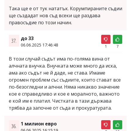
Така ще е от тук нататък. Корумпираните съдии
ще създадат нов съд всеки ще раздава
правосъдие по този начин.
до 33
37.
06.06.2025 17:46:48
1
7
В този случай съдът има по-голяма вина от
алчната внучка. Внучката може много да иска,
ама ако съдът не й даде, не става. Имаме
огромен проблем със съдиите, които стават все
по-безогледни и алчни. Няма никакво значение
кое е справедливо и кое е моралното, важното
е кой им е платил. Чистката в тази държава
трябва да започне от съда и прокуратурата.
1 милион евро
36.
06.06.2025 16:15:19