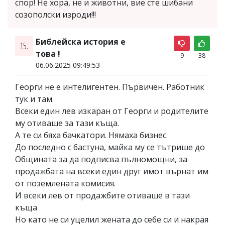
спор! Не хора, не и животни, вие сте шибани
созополски изроди!!!
Библейска история е
15.
това !
9
38
06.06.2025 09:49:53
Георги не е интелигентен. Първичен. Работник
тук и там.
Всеки един лев изкаран от Георги и родителите
му отиваше за тази къща.
А те си бяха бачкатори. Нямаха бизнес.
До последно с бастуна, майка му се тътрише до
Общината за да подписва пълномощни, за
продажбата на всеки един друг имот върнат им
от поземлената комисия.
И всеки лев от продажбите отиваше в тази
къща
Но като не си уцелил жената до себе си и накрая