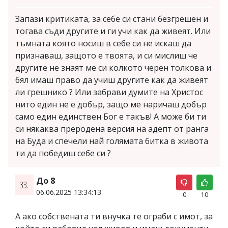
Запази критиката, за себе си стани безгрешен и
тогава съди другите и ги учи как да живеят. Или
тъмната която носиш в себе си не искаш да
признаваш, защото е твоята, и си мислиш че
другите не знаят ме си колкото черен толкова и
бял имаш право да учиш другите как да живеят
ли грешнико ? Или забрави думите на Христос
нито един не е добър, защо ме наричаш добър
само един единствен Бог е такъв! А може би ти
си някаква преродена версия на адепт от ранга
на Буда и спечели най голямата битка в живота
ти да победиш себе си ?
До 8
33.
06.06.2025 13:34:13
0
10
А ако собствената ти внучка те ограби с имот, за