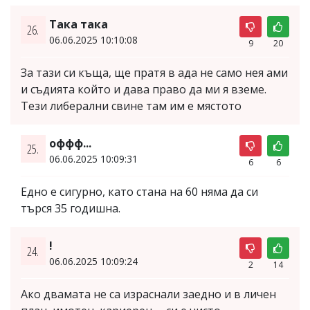
Така така
26.
06.06.2025 10:10:08
9
20
За тази си къща, ще пратя в ада не само нея ами
и съдията който и дава право да ми я вземе.
Тези либерални свине там им е мястото
оффф...
25.
06.06.2025 10:09:31
6
6
Едно е сигурно, като стана на 60 няма да си
търся 35 годишна.
!
24.
06.06.2025 10:09:24
2
14
Ако двамата не са израснали заедно и в личен