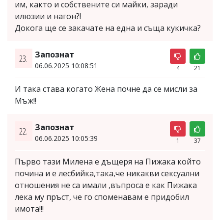
им, както и собствените си майки, заради
илюзии и нагон?!
Докога ще се закачате на една и съща кукичка?
Запознат
23.
06.06.2025 10:08:51
4
21
И така става когато Жена почне да се мисли за
Мъж!!
Запознат
22.
06.06.2025 10:05:39
1
37
Първо тази Милена е дъщеря на Пижака който
почина и е лесбийка,така,че никакви сексуални
отношения не са имали ,въпроса е как Пижака
лека му пръст, че го споменавам е придобил
имота!!!