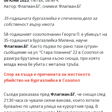
06 Юни 2025
, Петък, 08:49 ч.
Автор: Флагман.БГ, снимки: Флагман.БГ
35-годишната бургазлийка е спечелила дело за
собственост върху имота
58-годишният созополчанин Георги П. е убиецът на
35-годишната бургазлийка Милена, научи
Флагман.БГ
. Както първи по-рано тази сутрин
съобщихме на ул. "Стара планина" 22 в Созопол се
разигра брутална сцена късно снощи, при която
млада жена бе убита с метална тръба.
Спор за къща е причината за жестокото
убийство на бургазлийка в Созопол
Съседи разказаха пред
Флагман.БГ
, че снощи след
21:30 часа се чували силни викове, които ехтели
буквално по цялата улица на курортния град. В