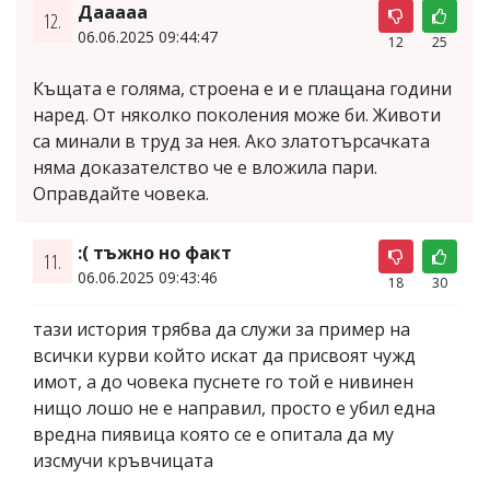
Дааааа
12.
06.06.2025 09:44:47
12
25
Къщата е голяма, строена е и е плащана години
наред. От няколко поколения може би. Животи
са минали в труд за нея. Ако златотърсачката
няма доказателство че е вложила пари.
Оправдайте човека.
:( тъжно но факт
11.
06.06.2025 09:43:46
18
30
тази история трябва да служи за пример на
всички курви който искат да присвоят чужд
имот, а до човека пуснете го той е нивинен
нищо лошо не е направил, просто е убил една
вредна пиявица която се е опитала да му
изсмучи кръвчицата