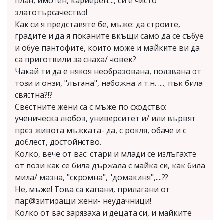
план, имотен, кариерен...., си е чисто
златотърсачество!
Как си я представяте бе, мъже: да строите,
градите и да я поканите вкъщи само да се събуе
и обуе пантофите, които може и майките ви да
са приготвили за снаха/ човек?
Чакай ти да е някоя необразована, ползвана от
този и онзи, "лъгана", набожна и т.н. ...., пък била
свястна?!?
Свестните жени са с мъже по сходство:
ученическа любов, университет и/ или вървят
през живота мъжката- да, с рокля, обаче и с
доблест, достойнство.
Колко, вече от вас: стари и млади се излъгахте
от пози как се била държала с майка си, как била
мила/ мазна, "скромна", "домакиня",....??
Не, мъже! Това са капани, прилагани от
пар@зитиращи жени- неудачници!
Колко от вас зарязаха и децата си, и майките