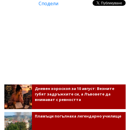
Сподели
Дневен хороскоп за 10 август: Везните
губят задръжките си, а Лъвовете да
внимават с ревността
Пламъци погълнаха легендарно училище