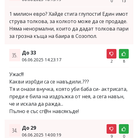
0
13
1 милион евро? Хайде стига глупости! Един имот
струва толкова, за колкото може да се продаде.
Няма ненормални, които да дадат толкова пари
за грозна къща на баира в Созопол.
До 33
35.
06.06.2025 14:23:17
2
8
Ужас!!!
Какви изр0ди са се навъдили..???
Тя и онази внучка, която уби баба си- актрисата,
преди е била на издръжка от нея, а сега навън,
че и искала да ражда...
Пълно е със сг@н навсякъде!
До 29
34.
06.06.2025 14:00:19
9
0