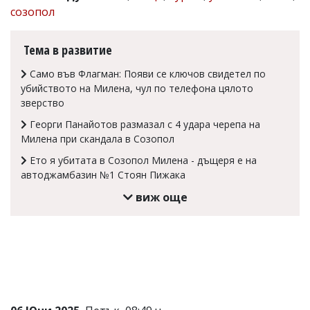
созопол
Коментарите
под
статиите
Тема в развитие
се
въвеждат
Само във Флагман: Появи се ключов свидетел по
от
убийството на Милена, чул по телефона цялото
читателите
зверство
и
редакцията
Георги Панайотов размазал с 4 удара черепа на
не
Милена при скандала в Созопол
носи
отговорност
Ето я убитата в Созопол Милена - дъщеря е на
за
автоджамбазин №1 Стоян Пижака
тях!
Ако
виж още
откриете
обиден
за
вас
коментар,
моля
сигнализирайте
ни!