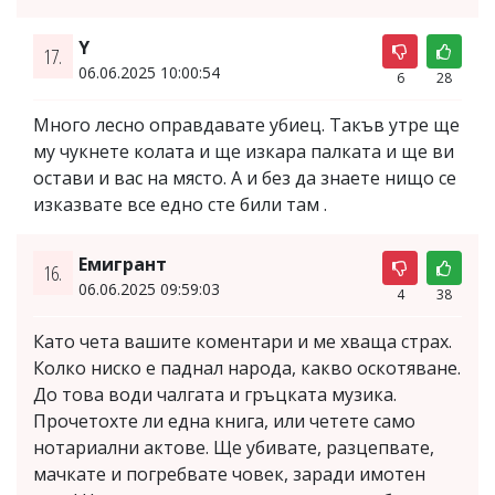
Y
17.
06.06.2025 10:00:54
6
28
Много лесно оправдавате убиец. Такъв утре ще
му чукнете колата и ще изкара палката и ще ви
остави и вас на място. А и без да знаете нищо се
изказвате все едно сте били там .
Емигрант
16.
06.06.2025 09:59:03
4
38
Като чета вашите коментари и ме хваща страх.
Колко ниско е паднал народа, какво оскотяване.
До това води чалгата и гръцката музика.
Прочетохте ли една книга, или четете само
нотариални актове. Ще убивате, разцепвате,
мачкате и погребвате човек, заради имотен