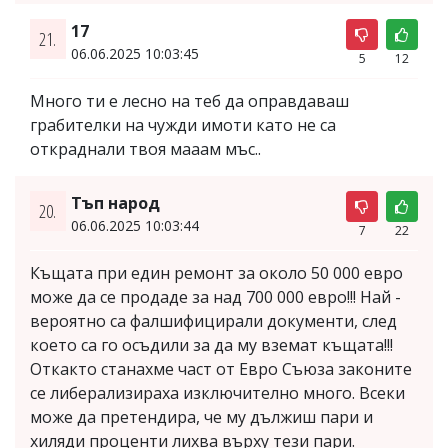
17
21.
06.06.2025 10:03:45
5
12
Много ти е лесно на теб да оправдаваш
грабителки на чужди имоти като не са
откраднали твоя мааам мъс..
Тъп народ
20.
06.06.2025 10:03:44
7
22
Къщата при един ремонт за около 50 000 евро
може да се продаде за над 700 000 евро!!! Най -
вероятно са фалшифицирали документи, след
което са го осъдили за да му вземат къщата!!!
Откакто станахме част от Евро Съюза законите
се либерализираха изключително много. Всеки
може да претендира, че му дължиш пари и
хиляди проценти лихва върху тези пари.