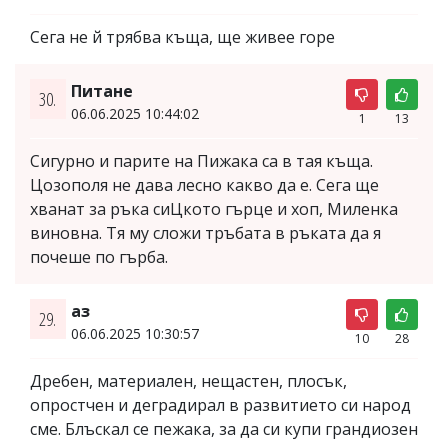
Сега не й трябва къща, ще живее горе
Питане
30.
06.06.2025 10:44:02
1
13
Сигурно и парите на Пижака са в тая къща.
Цозополя не дава лесно какво да е. Сега ще
хванат за ръка сиЦкото гърце и хоп, Миленка
виновна. Тя му сложи тръбата в ръката да я
почеше по гърба.
аз
29.
06.06.2025 10:30:57
10
28
Дребен, материален, нещастен, плосък,
опростчен и деградирал в развитието си народ
сме. Блъскал се пежака, за да си купи грандиозен