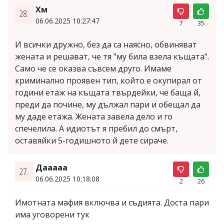
Хм
28.
06.06.2025 10:27:47
7
35
И всички дружно, без да са наясно, обвиняват
жената и решават, че тя "му била взела къщата".
Само че се оказва съвсем друго. Имаме
криминално проявен тип, който е окупирал от
години етаж на къщата твърдейки, че баща й,
преди да почине, му дължал пари и обещал да
му даде етажа. Жената завела дело и го
спечелила. А идиотът я пребил до смърт,
оставяйки 5-годишното й дете сираче.
Дааааа
27.
06.06.2025 10:18:08
2
26
Имотната мафия включва и съдията. Доста пари
има уговорени тук