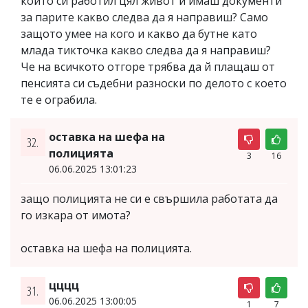
който си работил цял живот и имаш документи
за парите какво следва да я направиш? Само
защото умее на кого и какво да бутне като
млада тикточка какво следва да я направиш?
Че на всичкото отгоре трябва да й плащаш от
пенсията си съдебни разноски по делото с което
те е ограбила.
оставка на шефа на
32.
полицията
3
16
06.06.2025 13:01:23
защо полицията не си е свършила работата да
го изкара от имота?
оставка на шефа на полицията.
цццц
31.
06.06.2025 13:00:05
1
7