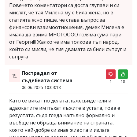
Повечето коментатори са доста глупави и си
мислят, че тая Милена му е била жена, но в
статията ясно пише, че става въпрос за
финансови взаимоотношения, демек Милена е
имала да взима МНОГОООО голяма сума пари
от Георги!!! Жалко че има толкова тъп народ,
който си мисли, че тия двамата са били съпруг и
съпруга
Пострадал от
19.
съдебната система
1
18
06.06.2025 10:03:18
Като се викат по делата лъжесвидетели и
адвокатите им пъхат лъжите в устата, това е
резултата, съда гледа напълно формално и
въобще не обръща внимание на страната,
която най-добре си знае живота и излага