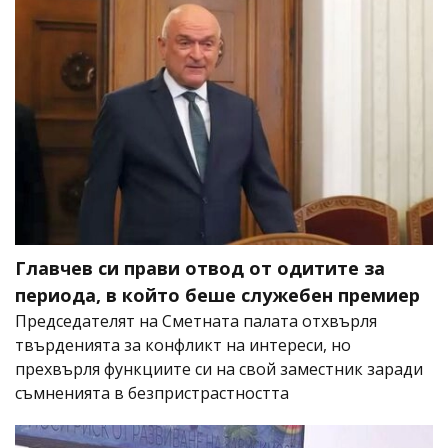
Главчев си прави отвод от одитите за
периода, в който беше служебен премиер
Председателят на Сметната палата отхвърля
твърденията за конфликт на интереси, но
прехвърля функциите си на свой заместник заради
съмненията в безпристрастността