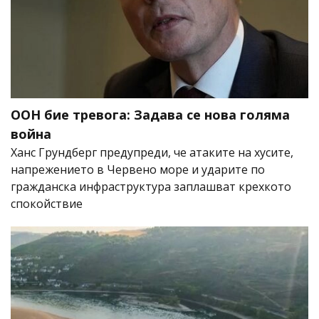
ООН бие тревога: Задава се нова голяма
война
Ханс Грундберг предупреди, че атаките на хусите,
напрежението в Червено море и ударите по
гражданска инфраструктура заплашват крехкото
спокойствие