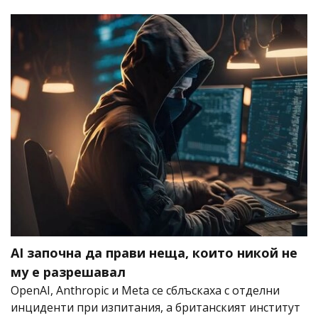
AI започна да прави неща, които никой не
му е разрешавал
OpenAI, Anthropic и Meta се сблъскаха с отделни
инциденти при изпитания, а британският институт