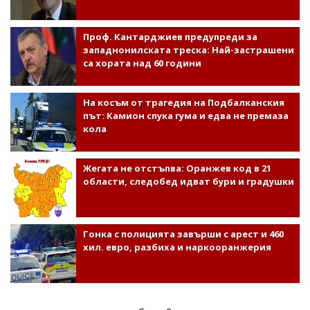
Проф. Кантарджиев предупреди за
западнонилската треска: Най-застрашени
са хората над 60 години
На косъм от трагедия на Подбалканския
път: Камион спука гума и едва не премаза
кола
Жегата не отстъпва: Оранжев код в 21
области, следобед идват бури и градушки
Гонка с полицията завърши с арест и 460
хил. евро, разбиха и наркооранжерия