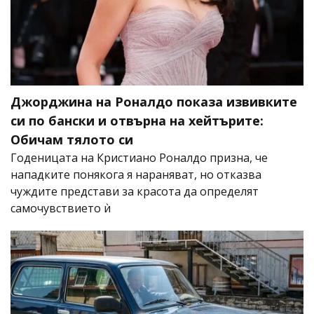
Джорджина на Роналдо показа извивките
си по бански и отвърна на хейтърите:
Обичам тялото си
Годеницата на Кристиано Роналдо призна, че
нападките понякога я нараняват, но отказва
чуждите представи за красота да определят
самочувствието ѝ