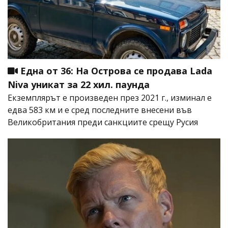
Една от 36: На Острова се продава Lada
Niva уникат за 22 хил. паунда
Екземплярът е произведен през 2021 г., изминал е
едва 583 км и е сред последните внесени във
Великобритания преди санкциите срещу Русия