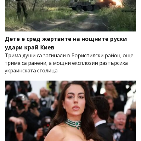
Дете е сред жертвите на нощните руски
удари край Киев
Трима души са загинали в Бориспилски район, още
трима са ранени, а мощни експлозии разтърсиха
украинската столица