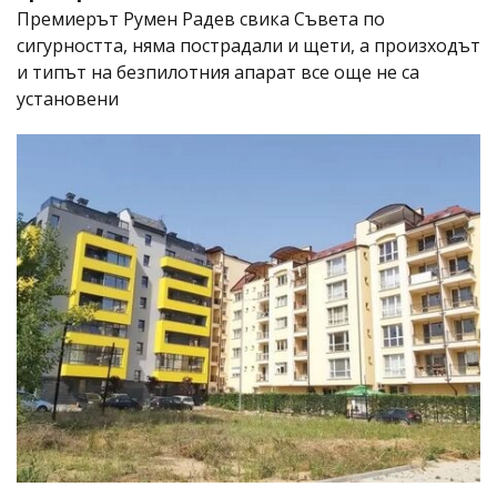
Премиерът Румен Радев свика Съвета по
сигурността, няма пострадали и щети, а произходът
и типът на безпилотния апарат все още не са
установени