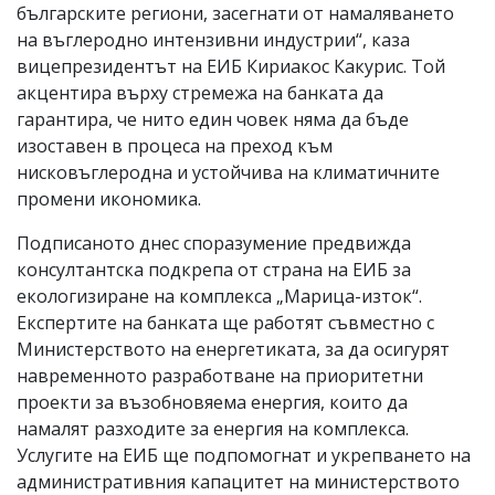
българските региони, засегнати от намаляването
на въглеродно интензивни индустрии“, каза
вицепрезидентът на ЕИБ Кириакос Какурис. Той
акцентира върху стремежа на банката да
гарантира, че нито един човек няма да бъде
изоставен в процеса на преход към
нисковъглеродна и устойчива на климатичните
промени икономика.
Подписаното днес споразумение предвижда
консултантска подкрепа от страна на ЕИБ за
екологизиране на комплекса „Марица-изток“.
Експертите на банката ще работят съвместно с
Министерството на енергетиката, за да осигурят
навременното разработване на приоритетни
проекти за възобновяема енергия, които да
намалят разходите за енергия на комплекса.
Услугите на ЕИБ ще подпомогнат и укрепването на
административния капацитет на министерството