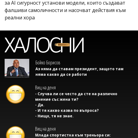
за AI сигурност установи модели, които създават
фалшиви самоличности и насочват действия към
реални хора
Бойко Борисов
Аз няма да ставам президент, защото там
няма какво да се работи
Виц на деня
- Случва ли се често да сте на различно
мнение със жена ти?
- Да.
- И тя какво казва по въпроса?
- Нищо, тя не знае.
Виц на деня
Млада спортистка към треньора си: