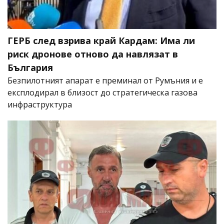
ГЕРБ след взрива край Кардам: Има ли
риск дронове отново да навлязат в
България
Безпилотният апарат е преминал от Румъния и е
експлодирал в близост до стратегическа газова
инфраструктура