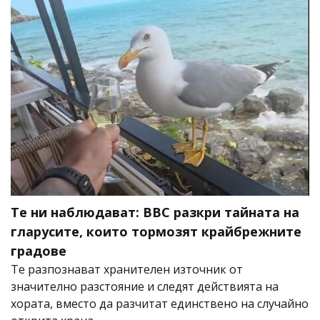
Те ни наблюдават: BBC разкри тайната на
гларусите, които тормозят крайбрежните
градове
Те разпознават хранителен източник от
значително разстояние и следят действията на
хората, вместо да разчитат единствено на случайно