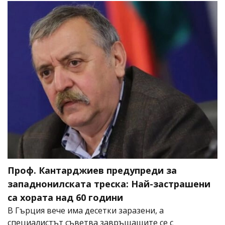
Проф. Кантарджиев предупреди за
западнонилската треска: Най-застрашени
са хората над 60 години
В Гърция вече има десетки заразени, а
специалистът съветва завръщащите се с