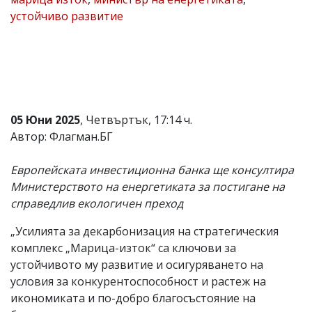
устойчиво развитие
Коментарите
под
статиите
се
въвеждат
от
читателите
и
редакцията
05 Юни 2025
, Четвъртък, 17:14 ч.
не
Автор: Флагман.БГ
носи
отговорност
за
Европейската инвестиционна банка ще консултира
тях!
Министерството на енергетиката за постигане на
Ако
справедлив екологичен преход
откриете
обиден
за
„Усилията за декарбонизация на стратегическия
вас
комплекс „Марица-изток“ са ключови за
коментар,
устойчивото му развитие и осигуряването на
моля
сигнализирайте
условия за конкурентоспособност и растеж на
ни!
икономиката и по-добро благосъстояние на