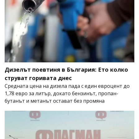
Дизелът поевтиня в България: Ето колко
струват горивата днес
Средната цена на дизела пада с един евроцент до
1,78 евро за литър, докато бензинът, пропан-
бутанът и метанът остават без промяна