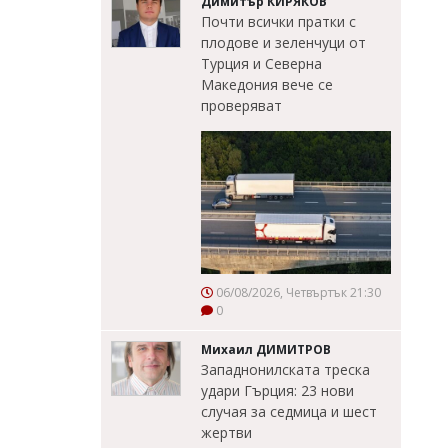
Димитър КИРЯКОВ
Почти всички пратки с
плодове и зеленчуци от
Турция и Северна
Македония вече се
проверяват
06/08/2026, Четвъртък 21:30
0
Михаил ДИМИТРОВ
Западнонилската треска
удари Гърция: 23 нови
случая за седмица и шест
жертви