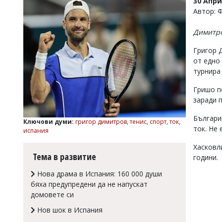
30 Апри
УКРАЙНА
Автор: 
СПОРТ
Димитро
РАЗСЛЕДВАНЕ
БИЗНЕС
Григор 
от едно
ЮГ
турнира
Гришо по
Управители:
Веселин
заради 
Василев,
email:
Българи
Ключови думи:
григор димитров
,
тенис
,
спорт
,
ток
,
v.vasilev@flagman.bg
ток. Не 
испания
Катя
Касабова,
Хасковл
еmail:
k.kassabova@flagman.bg
Тема в развитие
години.
Главен
Нова драма в Испания: 160 000 души
редактор:
бяха предупредени да не напускат
Иван
домовете си
Колев,
email:
Нов шок в Испания
office@flagman.bg