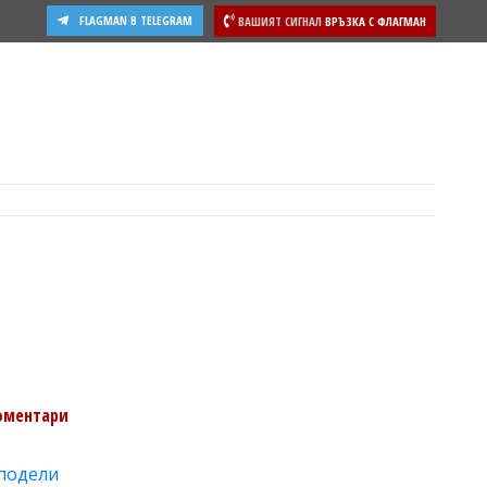
FLAGMAN В TELEGRAM
ВАШИЯТ СИГНАЛ
ВРЪЗКА С ФЛАГМАН
ости
оментари
подели