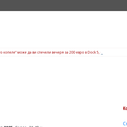
о копеле“ може да ви спечели вечеря за 200 евро в Dock 5, вижте подробн
К
С