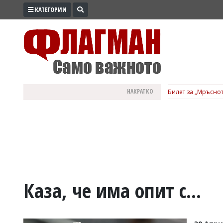
КАТЕГОРИИ
ПРОМО
ЗОНА
ИЗБОРИ
2026
ПРАКТИЧНО
НАКРАТКО
Билет за „Мръснот
КУЛТУРА
ЗДРАВЕ
ПОЛИТИКА
ОБЩИНИ
ОБЩЕСТВО
ЛАЙФСТАЙЛ
Каза, че има опит с...
ВОЙНАТА
В