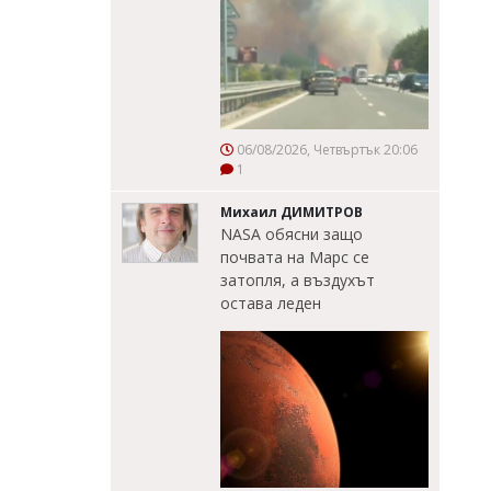
06/08/2026, Четвъртък 20:06
1
Михаил ДИМИТРОВ
NASA обясни защо
почвата на Марс се
затопля, а въздухът
остава леден