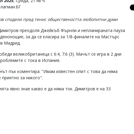
л 2025
, Сряда, 21:48 ч.
Флагман.БГ
в сподели пред тенис обществеността любопитни думи
Димитров преодоля Джейкъб Фърнли и непланираната пауза
 денонощие, за да се класира за 1/8-финалите на Мастърс
 в Мадрид.
беди великобританеца с 6:4, 7:6 (3). Мачът се игра в 2 дни
проблемите с тока в Испания.
нът пък коментира: "Имам известен опит с това да няма
е приятно за никого".
ията явно знае какво е да няма ток. Димитров е на 33