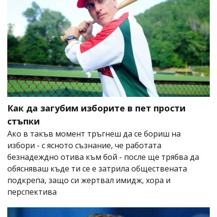
Как да загубим изборите в пет прости
стъпки
Ако в такъв момент тръгнеш да се бориш на
избори - с ясното съзнание, че работата
безнадеждно отива към бой - после ще трябва да
обясняваш къде ти се е затрила обществената
подкрепа, защо си жертвал имидж, хора и
перспектива