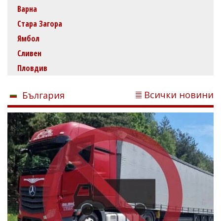
Варна
Стара Загора
Ямбол
Сливен
Пловдив
Всички новини
България