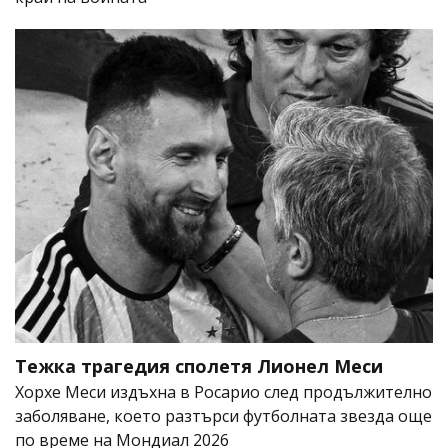
Тежка трагедия сполетя Лионел Меси
Хорхе Меси издъхна в Росарио след продължително
заболяване, което разтърси футболната звезда още
по време на Мондиал 2026