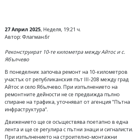
Коментарите
под
статиите
се
27 Април 2025
, Неделя, 19:21 ч.
въвеждат
от
Автор: Флагман.бг
читателите
и
Реконструират 10-те километра между Айтос и с.
редакцията
не
Ябълчево
носи
отговорност
В понеделник започва ремонт на 10-километров
за
участък от републиканския път III-208 между град
тях!
Ако
Айтос и село Ябълчево. При изпълнението на
откриете
ремонтните дейности не се предвижда пълно
обиден
спиране на трафика, уточняват от агенция "Пътна
за
вас
инфраструктура".
коментар,
моля
Движението ще се осъществява поетапно в една
сигнализирайте
лента и ще се регулира с пътни знаци и сигналисти.
ни!
При изпълнението на строително-монтажни