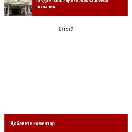
Кардам: МВнР привика украинския
посланик
Error9
Добавете коментар