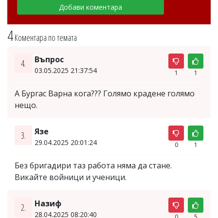
4
Коментара по темата
Въпрос
4.
03.05.2025 21:37:54
1
1
А Бургас Варна кога??? Голямо крадене голямо
нещо.
Язе
3.
29.04.2025 20:01:24
0
1
Без бригадири таз работа няма да стане.
Викайте войници и ученици.
Назиф
2.
28.04.2025 08:20:40
0
5