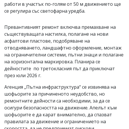
работи в участък по-голям от 50 м движението ще
се регулира със светофарна уредба.
Превантивният ремонт включва премахване на
съществуващата настилка, полагане на нови
асфалтови пластове, подобряване на
отводняването, ландшафтно оформление, монтаж
на ограничителни системи, пътни знаци и полагане
на хоризонтална маркировка. Планира се
дейностите по третокласния път да приключат
през юли 2026 г.
Агенция „Пътна инфраструктура“ се извинява на
шофьорите за причиненото неудобство, но
ремонтните дейности са необходими, за да се
осигури безопасността на движение. Апелът към
шофьорите е да карат внимателно, да спазват
правилата за движение и ограничението на
скоростта, да не предприемат рискови