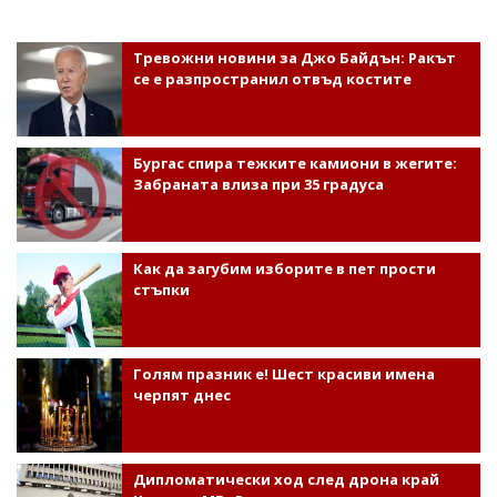
Тревожни новини за Джо Байдън: Ракът
се е разпространил отвъд костите
Бургас спира тежките камиони в жегите:
Забраната влиза при 35 градуса
Как да загубим изборите в пет прости
стъпки
Голям празник е! Шест красиви имена
черпят днес
Дипломатически ход след дрона край