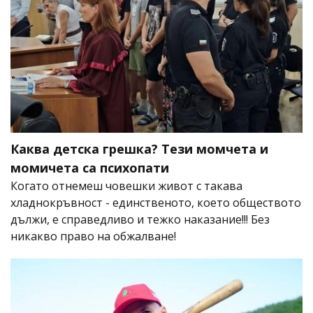
Каква детска грешка? Тези момчета и
момичета са психопати
Когато отнемеш човешки живот с такава
хладнокръвност - единственото, което обществото
дължи, е справедливо и тежко наказание!!! Без
никакво право на обжалване!