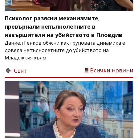
Психолог разясни механизмите,
превърнали непълнолетните в
извършители на убийството в Пловдив
Даниел Генков обясни как груповата динамика е
довела непълнолетните до убийството на
Младежкия хълм
Всички новини
Свят