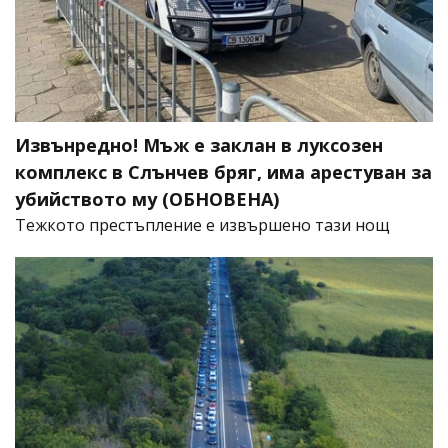
Извънредно! Мъж е заклан в луксозен
комплекс в Слънчев бряг, има арестуван за
убийството му (ОБНОВЕНА)
​Тежкото престъпление е извършено тази нощ