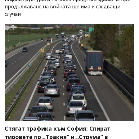
продължаване на войната ще има и следващи
случаи
Стягат трафика към София: Спират
тировете по „Тракия“ и „Струма“ в