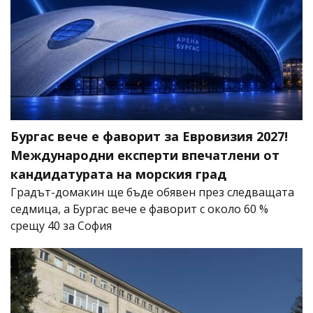
Бургас вече е фаворит за Евровизия 2027!
Международни експерти впечатлени от
кандидатурата на морския град
Градът-домакин ще бъде обявен през следващата
седмица, а Бургас вече е фаворит с около 60 %
срещу 40 за София