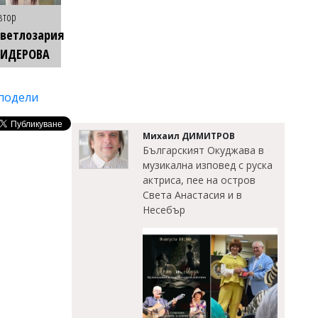
втор
ветлозария
КИДЕРОВА
подели
Михаил ДИМИТРОВ
Българският Окуджава в
музикална изповед с руска
актриса, пее на остров
Света Анастасия и в
Несебър