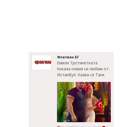
Флагман.БГ
Емили Тротинетката
показа новия си любим от
Истанбул: Казва се Танк