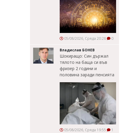
05/08/2026, Сряда 20:28
0
Владислав БОНЕВ
Шокиращо: Син държал
тялото на баща си във
фризер 2 години и
половина заради пенсията
05/08/2026, Сряда 19:55
1