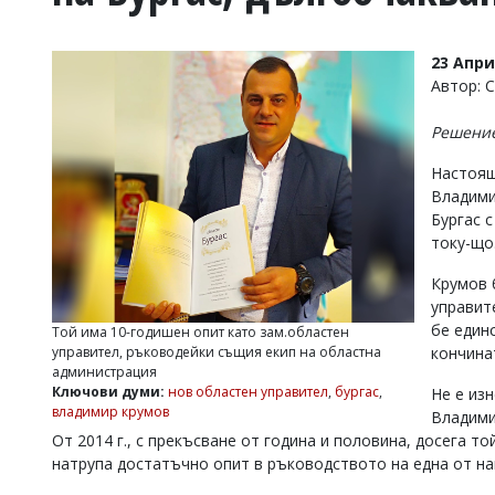
УКРАЙНА
СПОРТ
23 Апри
РАЗСЛЕДВАНЕ
Автор: 
БИЗНЕС
Решение
ЮГ
Настоящ
Владими
Управители:
Бургас 
Веселин
Василев,
току-що
email:
v.vasilev@flagman.bg
Крумов 
Катя
управит
Касабова,
бе един
Той има 10-годишен опит като зам.областен
еmail:
k.kassabova@flagman.bg
управител, ръководейки същия екип на областна
кончина
администрация
Главен
Ключови думи:
нов областен управител
,
бургас
,
Не е из
редактор:
владимир крумов
Владими
Иван
Колев,
От 2014 г., с прекъсване от година и половина, досега т
email:
натрупа достатъчно опит в ръководството на една от на
office@flagman.bg