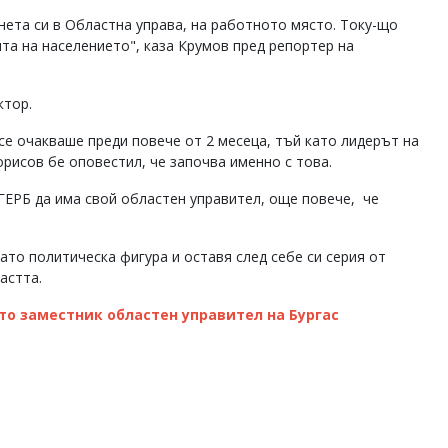
нета си в Областна управа, на работното място. Току-що
та на населението", каза Крумов пред репортер на
ктор.
се очакваше преди повече от 2 месеца, тъй като лидерът на
рисов бе оповестил, че започва именно с това.
 ГЕРБ да има свой областен управител, още повече, че
ато политическа фигура и оставя след себе си серия от
астта.
о заместник областен управител на Бургас