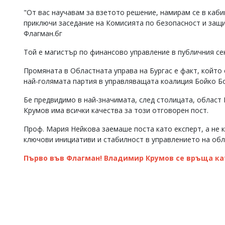
Коментарите
"От вас научавам за взетото решение, намирам се в каби
под
приключи заседание на Комисията по безопасност и защи
статиите
Флагман.бг
се
въвеждат
Той е магистър по финансово управление в публичния се
от
читателите
Промяната в Областната управа на Бургас е факт, който 
и
най-голямата партия в управляващата коалиция Бойко Бо
редакцията
не
Бе предвидимо в най-значимата, след столицата, област
носи
Крумов има всички качества за този отговорен пост.
отговорност
за
тях!
Проф. Мария Нейкова заемаше поста като експерт, а не к
Ако
ключови инициативи и стабилност в управлението на обл
откриете
обиден
Първо във Флагман! Владимир Крумов се връща кат
за
вас
коментар,
моля
сигнализирайте
ни!