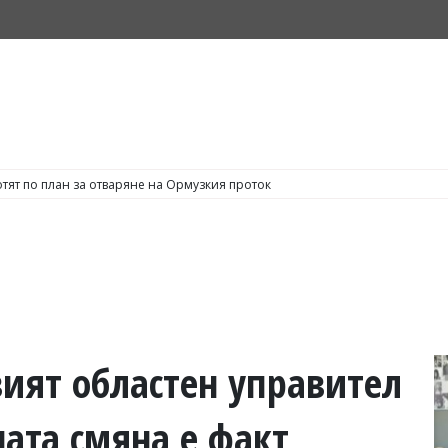
тят по план за отваряне на Ормузкия проток
ият областен управител
ната смяна е факт