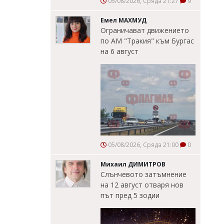
05/08/2026, Сряда 21:27
9
Емел МАХМУД
Ограничават движението
по АМ "Тракия" към Бургас
на 6 август
05/08/2026, Сряда 21:00
0
Михаил ДИМИТРОВ
Слънчевото затъмнение
на 12 август отваря нов
път пред 5 зодии