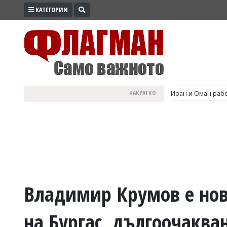
КАТЕГОРИИ
ПРОМО
ЗОНА
ИЗБОРИ
2026
ПРАКТИЧНО
НАКРАТКО
Иран и Оман рабо
КУЛТУРА
ЗДРАВЕ
ПОЛИТИКА
ОБЩИНИ
ОБЩЕСТВО
ЛАЙФСТАЙЛ
Владимир Крумов е нов
ВОЙНАТА
на Бургас, дългоочаква
В