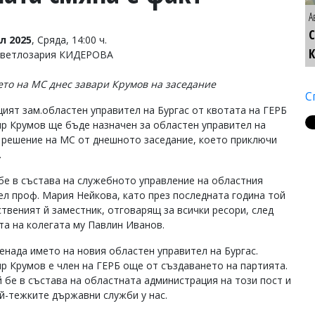
А
С
л 2025
, Сряда, 14:00 ч.
Светлозария КИДЕРОВА
то на МС днес завари Крумов на заседание
С
ият зам.областен управител на Бургас от квотата на ГЕРБ
р Крумов ще бъде назначен за областен управител на
с решение на МС от днешното заседание, което приключи
.
бе в състава на служебното управление на областния
ел проф. Мария Нейкова, като през последната година той
ственият й заместник, отговарящ за всички ресори, след
та на колегата му Павлин Иванов.
ненада името на новия областен управител на Бургас.
р Крумов е член на ГЕРБ още от създаването на партията.
ой бе в състава на областната администрация на този пост и
й-тежките държавни служби у нас.