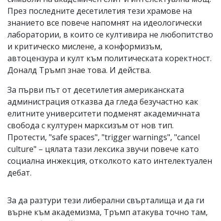
През последните десетилетия тези храмове на
знанието все повече напомнят на идеологически
лаборатории, в които се култивира не любопитство
и критическо мислене, а конформизъм,
автоцензура и култ към политическата коректност.
Доналд Тръмп знае това. И действа.
За първи път от десетилетия американската
администрация отказва да гледа безучастно как
елитните университети подменят академичната
свобода с културен марксизъм от нов тип.
Протести, "safe spaces", "trigger warnings", "cancel
culture" – цялата тази лексика звучи повече като
социална инжекция, отколкото като интелектуален
дебат.
За да разтури тези либерални свърталища и да ги
върне към академизма, Тръмп атакува точно там,