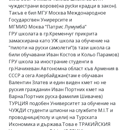
чуждестрани ворове(на русkи крадци в закон).
Такъв е бил МГУ Москва Междонародное
Государсгвен Унирерсите и
МГМИО Моква "Патрис Лумумба"
ГРУ школата в гр.Кременчуг прикрита
замаскирана като УЖ школа за обучение на
"пилоти на руски самолети"(в тази школа са
били обучавани Иван Кoстов и Кольо Парамов)
ГРУ школа за инострание студенги в
гр.Начихеван Автономна област къв Армения в
СССР а сега Азербайджан(там е обучаван
Валентин Златев и един виден кмет но не
руския гражданин Иван Портних кмет на
Варна.Портних руска фамилия Шивачев)
ТУРЦИЯ подобен Университет за обучение на
ЧУЖДИ студенти шпиони на службите М.I.T и
проводници(полу и цели) на Турската
Икономика и държава.Това е ТРАКИЙСКИЯ