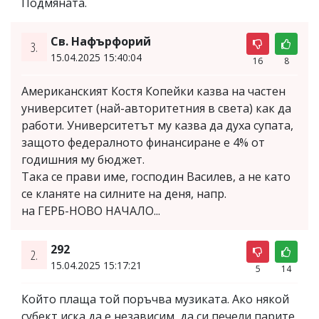
Подмяната.
Св. Нафърфорий
3.
15.04.2025 15:40:04
16
8
Американският Костя Копейки казва на частен
университет (най-авторитетния в света) как да
работи. Университетът му казва да духа супата,
защото федералното финансиране е 4% от
годишния му бюджет.
Така се прави име, господин Василев, а не като
се кланяте на силните на деня, напр.
на ГЕРБ-НОВО НАЧАЛО...
292
2.
15.04.2025 15:17:21
5
14
Който плаща той поръчва музиката. Ако някой
субект иска да е независим, да си печели парите