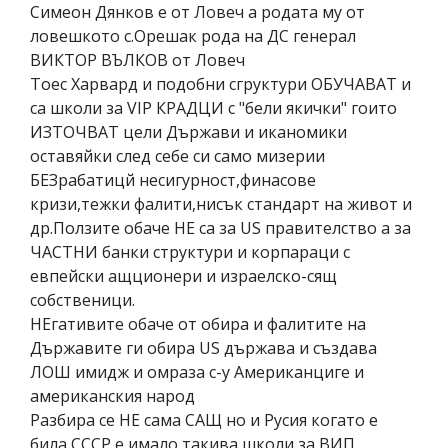
Симеон Дянков е от Ловеч а родата му от
ловешкото с.Орешак рода на ДС генерал
ВИКТОР ВЪЛКОВ от Ловеч
Тоес Харвард и подобни сгруктури ОБУЧАВАТ и
са школи за VIP КРАДЦИ с "бели якички" гоито
ИЗТОЧВАТ цели Държави и иканомики
оставяйки след себе си само мизерии
БЕЗрабатицй несигурност,финасове
кризи,тежки фалити,нисък стандарт на живот и
др.Ползите обаче НЕ са за US правителство а за
ЧАСТНИ банки структури и корпараци с
евпейски ащционери и израелско-сящ
собственици.
НЕгативите обаче от обира и фалитите на
Държавите ги обира US държава и създава
ЛОШ имидж и омраза с-у Американциге и
америкaнския народ
Разбира се НЕ сама САЩ но и Русия когато е
била СССР е имало такива школи за ВИП