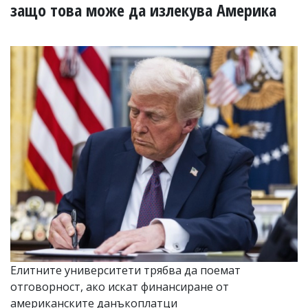
УКРАЙНА
защо това може да излекува Америка
СПОРТ
РАЗСЛЕДВАНЕ
БИЗНЕС
ЮГ
Управители:
Веселин
Василев,
email:
v.vasilev@flagman.bg
Катя
Касабова,
еmail:
k.kassabova@flagman.bg
Главен
редактор:
Иван
Елитните университети трябва да поемат
Колев,
отговорност, ако искат финансиране от
email:
office@flagman.bg
американските данъкоплатци