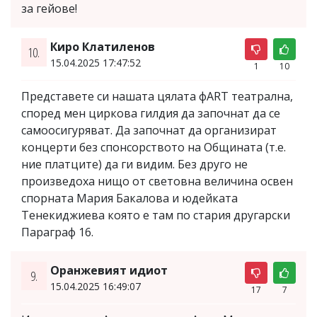
за гейове!
Киро Клатиленов
10.
15.04.2025 17:47:52
1
10
Представете си нашата цялата фART театрална,
според мен циркова гилдия да започнат да се
самоосигуряват. Да започнат да организират
концерти без спонсорството на Общината (т.е.
ние платците) да ги видим. Без друго не
произведоха нищо от световна величина освен
спорната Мария Бакалова и юдейката
Тенекиджиева която е там по стария другарски
Параграф 16.
Оранжевият идиот
9.
15.04.2025 16:49:07
17
7