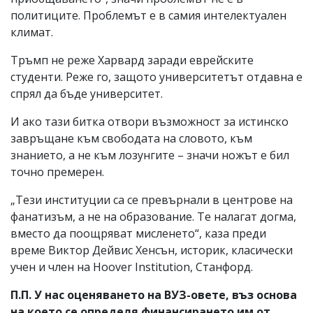
политиците. Проблемът е в самия интелектуален
климат.
Тръмп не реже Харвард заради еврейските
студенти. Реже го, защото университетът отдавна е
спрял да бъде университет.
И ако тази битка отвори възможност за истинско
завръщане към свободата на словото, към
знанието, а не към лозунгите – значи ножът е бил
точно премерен.
„Тези институции са се превърнали в центрове на
фанатизъм, а не на образование. Те налагат догма,
вместо да поощряват мисленето“, каза преди
време Виктор Дейвис Хенсън, историк, класически
учен и член на Hoover Institution, Станфорд.
П.П. У нас оценяването на ВУЗ-овете, въз основа
на което се определя финансирането им от