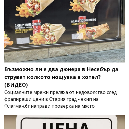
Възможно ли е два дюнера в Несебър да
струват колкото нощувка в хотел?
(ВИДЕО)
Социалните мрежи преляха от недоволство след
фрапиращи цени в Стария град - екип на
Флагман.бг направи проверка на място