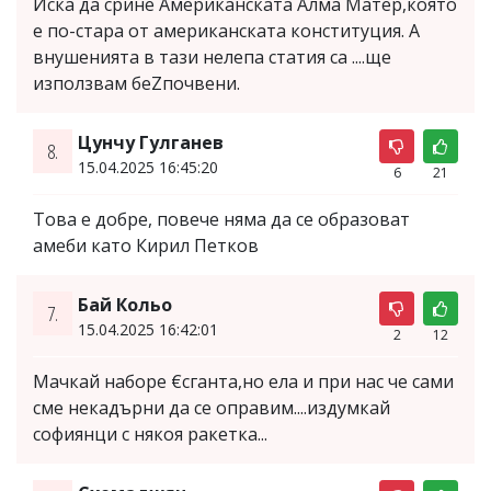
Иска да срине Американската Алма Матер,която
е по-стара от американската конституция. А
внушенията в тази нелепа статия са ....ще
използвам беZпочвени.
Цунчу Гулганев
8.
15.04.2025 16:45:20
6
21
Това е добре, повече няма да се образоват
амеби като Кирил Петков
Бай Кольо
7.
15.04.2025 16:42:01
2
12
Мачкай наборе €сганта,но ела и при нас че сами
сме некадърни да се оправим....издумкай
софиянци с някоя ракетка...