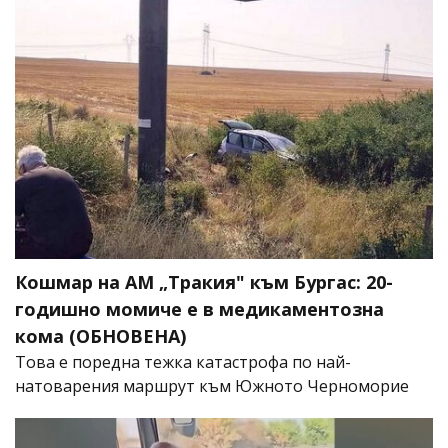
Кошмар на АМ „Тракия" към Бургас: 20-
годишно момиче е в медикаментозна
кома (ОБНОВЕНА)
Това е поредна тежка катастрофа по най-
натоварения маршрут към Южното Черноморие