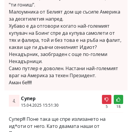
"ти гониш".
Малоумника от Белият дом ще съсипе Америка
за десетилетия напред.
Хубаво е да отговори когато най-големият
купувач на Боинг спре да купува самолети от
тях и фалира, той и без това е на ръба на фалит,
какви ще ги дъвчи сенилният Идиот?
Некадърник, заобграден с още по-големи
Некадърници.
Само путлер е доволен. Настани най-големият
враг на Америка за техен Президент.
Аман бе!!!!!
Супер
4.
15.04.2025 15:51:30
5
18
Супер!!! Поне така ще спре излизането на
ид*оти от него. Като двамата наши от