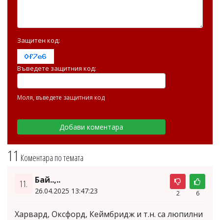
Защитен код:
Въведете защитния код:
Моля, въведете защитния код
11
Коментара по темата
Бай..,..
11.
26.04.2025 13:47:23
2
6
Харвард, Оксфорд, Кеймбридж и т.н. са люпилни