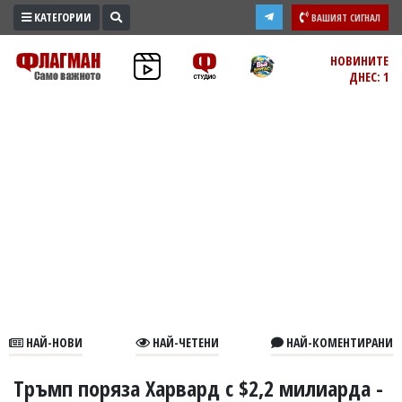
КАТЕГОРИИ
ВАШИЯТ СИГНАЛ
ПРОМО
НОВИНИТЕ
ДНЕС: 1
ЗОНА
ИЗБОРИ
2026
ПРАКТИЧНО
КУЛТУРА
ЗДРАВЕ
ПОЛИТИКА
ОБЩИНИ
ОБЩЕСТВО
ЛАЙФСТАЙЛ
НАЙ-НОВИ
НАЙ-ЧЕТЕНИ
НАЙ-КОМЕНТИРАНИ
ВОЙНАТА
В
Тръмп поряза Харвард с $2,2 милиарда -