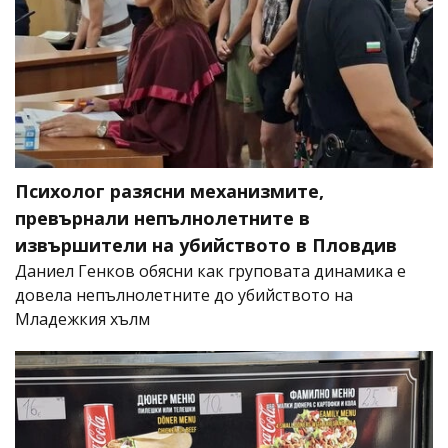
Психолог разясни механизмите,
превърнали непълнолетните в
извършители на убийството в Пловдив
Даниел Генков обясни как груповата динамика е
довела непълнолетните до убийството на
Младежкия хълм