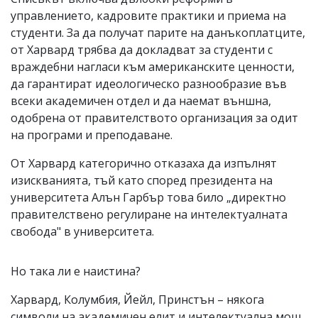
управлението, кадровите практики и приема на
студенти. За да получат парите на данъкоплатците,
от Харвард трябва да докладват за студенти с
враждебни нагласи към американските ценности,
да гарантират идеологическо разнообразие във
всеки академичен отдел и да наемат външна,
одобрена от правителството организация за одит
на програми и преподаване.
От Харвард категорично отказаха да изпълнят
изискванията, тъй като според президента на
университета Алън Гарбър това било „директно
правителствено регулиране на интелектуалната
свобода" в университета.
Но така ли е наистина?
Харвард, Колумбия, Йейл, Принстън – някога
символи на академичен елит и интелектуална мощ.