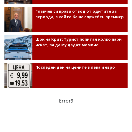
Главчев си прави отвод от одитите за
периода, в който беше служебен премиер
Шок на Крит: Турист попитал колко пари
искат, за да му дадат момиче
Последен ден на цените в лева и евро
Error9