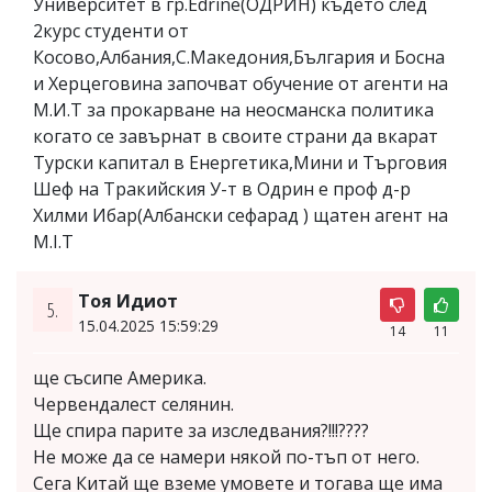
Университет в гр.Edrine(ОДРИН) където след
2курс студенти от
Косово,Албания,С.Македония,България и Босна
и Херцеговина започват обучение от агенти на
М.И.Т за прокарване на неосманска политика
когато се завърнат в своите страни да вкарат
Турски капитал в Енергетика,Мини и Търговия
Шеф на Тракийския У-т в Одрин е проф д-р
Хилми Ибар(Албански сефарад ) щатен агент на
M.I.T
Тоя Идиот
5.
15.04.2025 15:59:29
14
11
ще съсипе Америка.
Червендалест селянин.
Ще спира парите за изследвания?!!!????
Не може да се намери някой по-тъп от него.
Сега Китай ще вземе умовете и тогава ще има