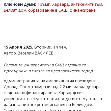
Ключови думи:
Тръмп
,
Харвард
,
антисемитизъм
,
Коментарите
Белият дом
,
образование в САЩ
,
финансиране
под
статиите
се
въвеждат
от
читателите
и
редакцията
не
15 Април 2025
, Вторник, 14:44 ч.
носи
Автор: Веселин ВАСИЛЕВ
отговорност
за
тях!
Големите университети в САЩ отдавна се
Ако
превърнаха в гнезда за идеологически терор
откриете
обиден
Администрацията на американския президент
за
вас
Доналд Тръмп замрази над 2,2 милиарда долара
коментар,
федерално финансиране за Харвардския
моля
университет, след като ръководството му отказа
сигнализирайте
ни!
да изпълни конкретни искания на Белия дом.
Списъкът включва дълбоки реформи в