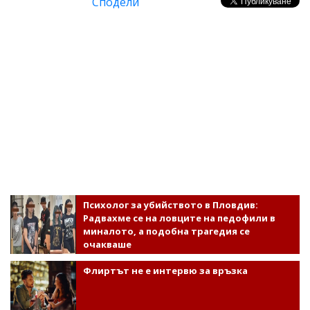
Сподели
Психолог за убийството в Пловдив:
Радвахме се на ловците на педофили в
миналото, а подобна трагедия се
очакваше
Флиртът не е интервю за връзка