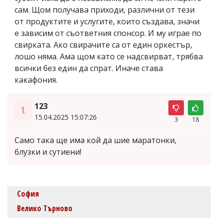
сам. Щом получава приходи, различни от тези
от продуктите и услугите, които създава, значи
е зависим от съответния спонсор. И му играе по
свирката. Ако свирачите са от един оркестър,
лошо няма. Ама щом като се надсвирват, трябва
всички без един да спрат. Иначе става
какафония.
123
1.
15.04.2025 15:07:26
3
18
Само така ще има кой да шие маратонки,
блузки и сутиени!
София
Велико Търново