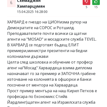
Схемаджян
6.
Хампарцумян
5
15
15.04.2025 16:28:00
ХАРВАРД е гнездо на ЦИОНизма рупор на
Демократите на СОРОС и Ротшилд.
Преподавателите почти всички са щатни
агенти на "MOSAD" и мосадските служба ТEVEL.
В ХАРВАРД се подготвят бъдещ ЕЛИТ
премиери,министри презитенти на бедни
колониални държави
Целта след школовка и обучение от професр
агенг на"Мосад" Харвардеца взима диплома
назначават го за премиер и ЗАПОЧНА грабене
източване на колонията в офшорки и банки
посочени от ментора на Харвардеца.
Прост пример ментъра на наш Кирил Петков е
професара по Економикс Стийв
Йардлинг(щатен агент на Израелската служба