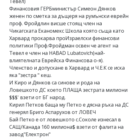
Тевел)
Финансовия ГЕРБминистър Симеон Дянков
женен по сметка за дъщеря на румънски еврейн
проф. Фройдлин висше стоящ член на
Чикагската Еканомекс Школа която съща като
Харвард прокарва проИзраелски финансови
политики Проф.Фройдман освен че агент на
Тевел е член на HABAD Lubatovich(най-
влиятелната Еврейска Финансова о-я).
Членство и допускане в Харвард и Ч.Е.К се иска
яка "зестра " кеш.
И Киро и Дянков са синове и рода на
Ловешкото ДС което ПЛАЩА зестрата милиони
$$$' взети от БГ народ.
Кирил Петков баща му Петко е дясна ръка на ДС
генерял Бриго Аспарухов от ЛОВЕЧ
Бай Петко е от ловешкото с.Соколе изнесал в
САЩ/Канада 160 милиона$ взети от фалита на
завод"Електрон"