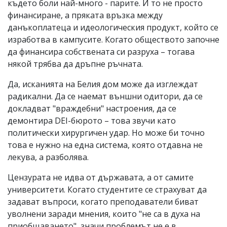
където боли най-много - парите. И то не просто
финансиране, а пряката връзка между
данъкоплатеца и идеологическия продукт, който се
изработва в кампусите. Когато обществото започне
да финансира собствената си разруха – тогава
някой трябва да дръпне ръчната.
Да, исканията на Белия дом може да изглеждат
радикални. Да се наемат външни одитори, да се
докладват "враждебни" настроения, да се
демонтира DEI-бюрото – това звучи като
политически хирургичен удар. Но може би точно
това е нужно на една система, която отдавна не
лекува, а разболява.
Цензурата не идва от държавата, а от самите
университети. Когато студентите се страхуват да
задават въпроси, когато преподаватели биват
уволнени заради мнения, които "не са в духа на
приобщаването", значи проблемът не е в