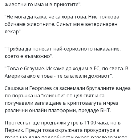
животни го има и в приютите".
"Не мога да кажа, че са хора това. Ние толкова
обичаме животните. Синът ми е ветеринарен
лекар".
"Трябва да понесат най-сериозното наказание,
което е възможно".
"Това е безумие. Искаме да ходим в ЕС, по света. В
Америка ако е това - те са влезли доживот".
Сашова и Георгиев са заснемали бруталните видеа
по поръчка на "клиенти" от цял свят и са
получавали заплащане в криптовалута и чрез
различни онлайн платформи, предаде БНТ.
Протестът ще продължи утре в 11:00 часа, но в
Перник. Преди това окръжната прокуратура в
града ще даде подробности около разследването.