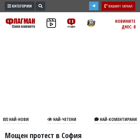
КАТЕГОРИИ
ВАШИЯТ СИГНАЛ
ПРОМО
НОВИНИТЕ
ДНЕС: 8
ЗОНА
ИЗБОРИ
2026
ПРАКТИЧНО
КУЛТУРА
ЗДРАВЕ
ПОЛИТИКА
ОБЩИНИ
ОБЩЕСТВО
ЛАЙФСТАЙЛ
НАЙ-НОВИ
НАЙ-ЧЕТЕНИ
НАЙ-КОМЕНТИРАНИ
ВОЙНАТА
В
Мощен протест в София