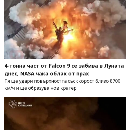
4-тонна част от Falcon 9 се забива в Луната
днес, NASA чака облак от прах
Тя ще удари повърхността със скорост близо 8700
км/ч и ще образува нов кратер