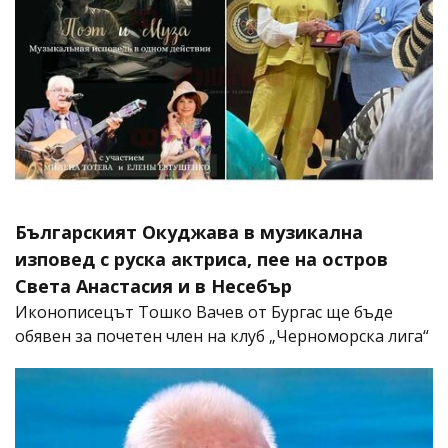
Българският Окуджава в музикална
изповед с руска актриса, пее на остров
Света Анастасия и в Несебър
Иконописецът Тошко Вачев от Бургас ще бъде
обявен за почетен член на клуб „Черноморска лига“