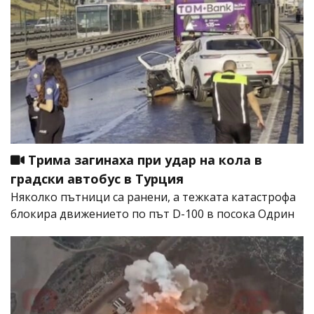
Трима загинаха при удар на кола в
градски автобус в Турция
Няколко пътници са ранени, а тежката катастрофа
блокира движението по път D-100 в посока Одрин