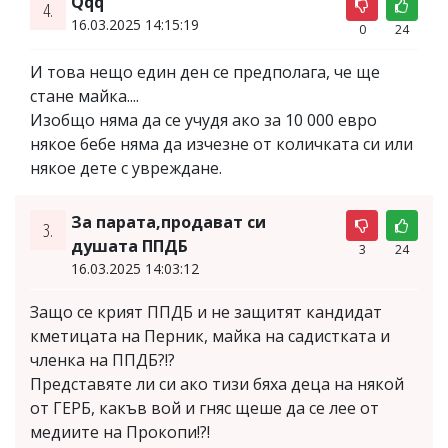
Qqq
4.
16.03.2025 14:15:19
0
24
И това нещо един ден се предполага, че ще
стане майка....
Изобщо няма да се учудя ако за 10 000 евро
някое бебе няма да изчезне от количката си или
някое дете с увреждане.
За парата,продават си
3.
душата ППДБ
3
24
16.03.2025 14:03:12
Защо се крият ППДБ и не защитят кандидат
кметицата на Перник, майка на садистката и
членка на ППДБ?!?
Представяте ли си ако тизи бяха деца на някой
от ГЕРБ, какъв вой и гняс щеше да се лее от
медиите на Прокопи!?!