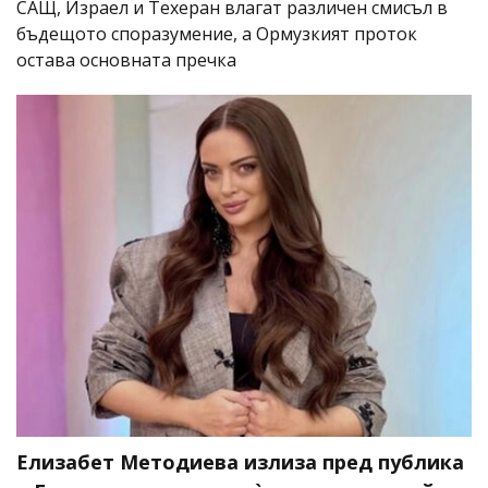
САЩ, Израел и Техеран влагат различен смисъл в
бъдещото споразумение, а Ормузкият проток
остава основната пречка
Елизабет Методиева излиза пред публика