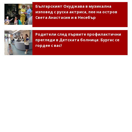
Българският Окуджава в музикална
изповед с руска актриса, пее на остров
Света Анастасия и в Несебър
Родители след първите профилактични
прегледи в Детската болница: Бургас се
гордее с вас!