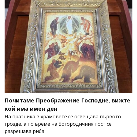
Почитаме Преображение Господне, вижте
кой има имен ден
На празника в храмовете се освещава първото
грозде, а по време на Богородичния пост се
разрешава риба