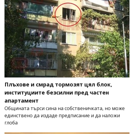
Плъхове и смрад тормозят цял блок,
институциите безсилни пред частен
апартамент
Общината търси сина на собственичката, но може
единствено да издаде предписание и да наложи
глоба