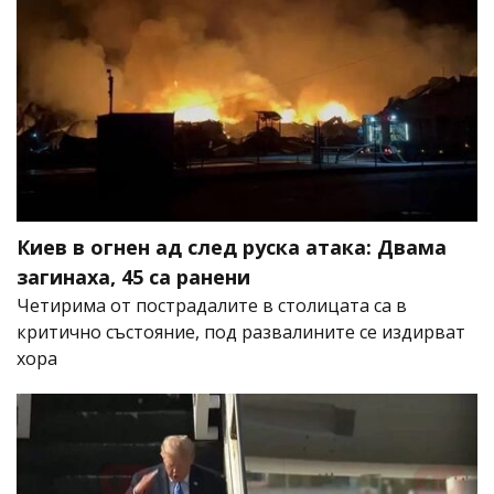
Киев в огнен ад след руска атака: Двама
загинаха, 45 са ранени
Четирима от пострадалите в столицата са в
критично състояние, под развалините се издирват
хора