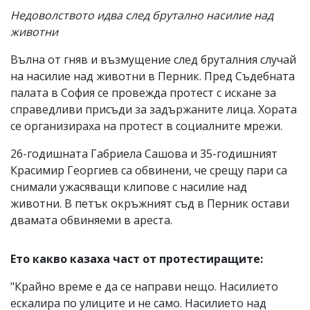
Недоволството идва след брутално насилие над
животни
Вълна от гняв и възмущение след бруталния случай
на насилие над животни в Перник. Пред Съдебната
палата в София се провежда протест с искане за
справедливи присъди за задържаните лица. Хората
се организираха на протест в социалните мрежи.
26-годишната Габриела Сашова и 35-годишният
Красимир Георгиев са обвинени, че срещу пари са
снимали ужасяващи клипове с насилие над
животни. В петък окръжният съд в Перник остави
двамата обвиняеми в ареста.
Ето какво казаха част от протестиращите:
"Крайно време е да се направи нещо. Насилието
ескалира по улиците и не само. Насилието над