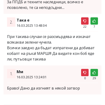
За ППДБ и техните наследници, всичко е
позволено, те са неподсъдни....
Така е
2.
16.03.2025 13:48:04
22
7
При такива случаи се разсмърдява и изкачат
всякакви зелени чучела.
Всички заедно да бъдат изпратени да добиват
кобалт на ръка! МАРШ!!! Да видите кон боб яде
ли, путьовци такива
Мм
1.
16.03.2025 13:24:01
0
29
Браво! Дано да изгният в някой затвор