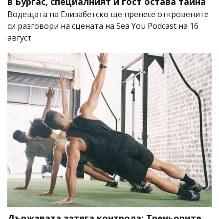
в Бургас, специалният ѝ гост остава тайна
Водещата на Елизабетско ще пренесе откровените
си разговори на сцената на Sea You Podcast на 16
август
Държавата затяга контрола: Треньорите