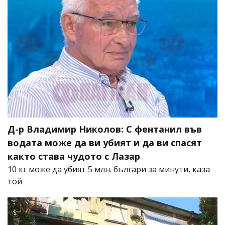
Д-р Владимир Николов: С фентанил във
водата може да ви убият и да ви спасят
както става чудото с Лазар
10 кг може да убият 5 млн. българи за минути, каза
той