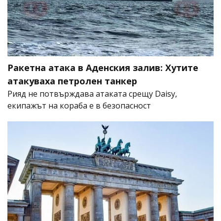
Ракетна атака в Аденския залив: Хутите
атакуваха петролен танкер
Рияд не потвърждава атаката срещу Daisy,
екипажът на кораба е в безопасност