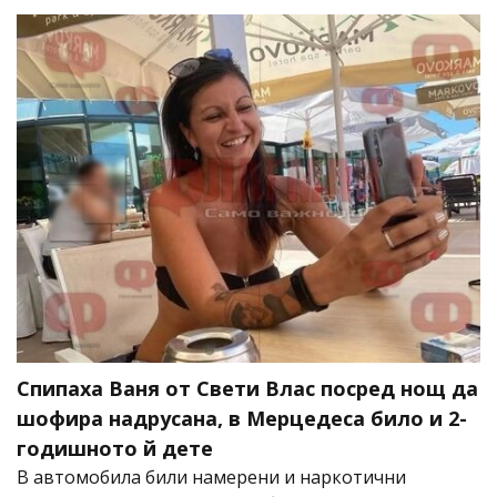
Спипаха Ваня от Свети Влас посред нощ да
шофира надрусана, в Мерцедеса било и 2-
годишното й дете
В автомобила били намерени и наркотични