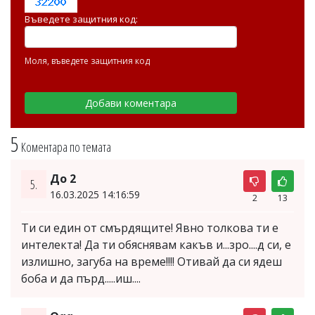
Въведете защитния код:
Моля, въведете защитния код
5
Коментара по темата
До 2
5.
16.03.2025 14:16:59
2
13
Ти си един от смърдящите! Явно толкова ти е
интелекта! Да ти обяснявам какъв и...зро....д си, е
излишно, загуба на време!!!! Отивай да си ядеш
боба и да пърд.....иш....