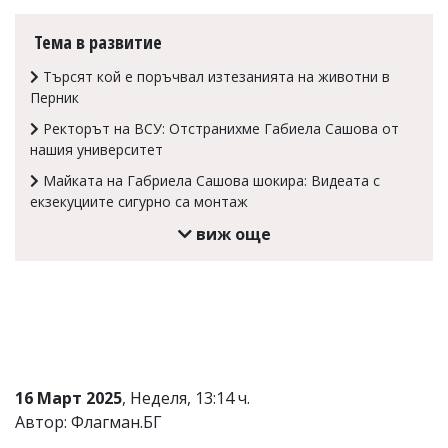
Коментарите
Тема в развитие
под
статиите
Търсят кой е поръчвал изтезанията на животни в
се
въвеждат
Перник
от
Ректорът на ВСУ: Отстранихме Габиела Сашова от
читателите
и
нашия университет
редакцията
Майката на Габриела Сашова шокира: Видеата с
не
екзекуциите сигурно са монтаж
носи
отговорност
виж още
за
тях!
Ако
откриете
обиден
за
вас
коментар,
моля
16 Март 2025
, Неделя, 13:14 ч.
сигнализирайте
ни!
Автор: Флагман.БГ