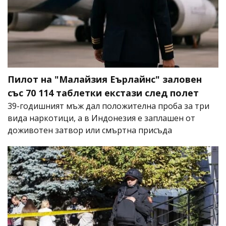
Пилот на "Малайзия Еърлайнс" заловен
със 70 114 таблетки екстази след полет
39-годишният мъж дал положителна проба за три
вида наркотици, а в Индонезия е заплашен от
доживотен затвор или смъртна присъда