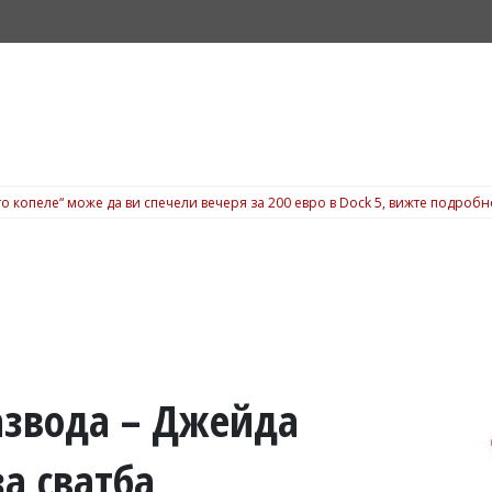
о копеле“ може да ви спечели вечеря за 200 евро в Dock 5, вижте подробн
азвода – Джейда
а сватба