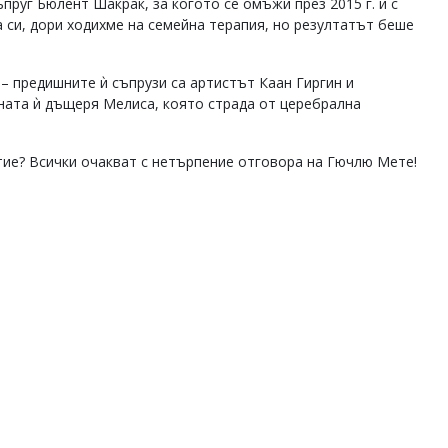
пруг Бюлент Шакрак, за когото се омъжи през 2015 г. и с
а си, дори ходихме на семейна терапия, но резултатът беше
– предишните ѝ съпрузи са артистът Каан Гиргин и
ната ѝ дъщеря Мелиса, която страда от церебрална
ие? Всички очакват с нетърпение отговора на Гючлю Мете!