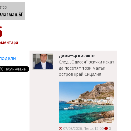
втор
лагман.БГ
6
оментара
Димитър КИРЯКОВ
подели
След „Одисея“ всички искат
да посетят този малък
остров край Сицилия
07/08/2026, Петък 15:00
0