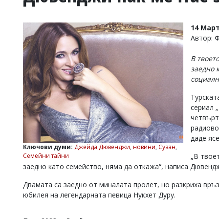
УКРАЙНА
СПОРТ
14 Март
РАЗСЛЕДВАНЕ
Автор: 
БИЗНЕС
В твоет
ЮГ
заедно 
социалн
Управители:
Турскат
Веселин
Василев,
сериал
email:
четвърт
v.vasilev@flagman.bg
радиово
Катя
даде ясе
Касабова,
Ключови думи:
Джейда Дювенджи
,
новини
,
Сузан
,
еmail:
k.kassabova@flagman.bg
Семейни тайни
„В твое
заедно като семейство, няма да откажа“, написа Дювенд
Главен
редактор:
Двамата са заедно от миналата пролет, но разкриха връз
Иван
Колев,
юбилея на легендарната певица Нукхет Дуру.
email:
office@flagman.bg