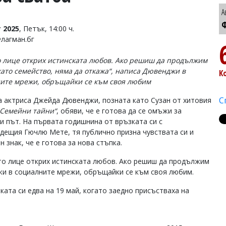
А
Ф
 2025
, Петък, 14:00 ч.
Флагман.бг
о лице открих истинската любов. Ако решиш да продължим
като семейство, няма да откажа“, написа Дювенджи в
К
ите мрежи, обръщайки се към своя любим
С
а актриса Джейда Дювенджи, позната като Сузан от хитовия
„Семейни тайни“
, обяви, че е готова да се омъжи за
и път. На първата годишнина от връзката си с
дещия Гючлю Мете, тя публично призна чувствата си и
н знак, че е готова за нова стъпка.
то лице открих истинската любов. Ако решиш да продължим
жи в социалните мрежи, обръщайки се към своя любим.
ката си едва на 19 май, когато заедно присъстваха на