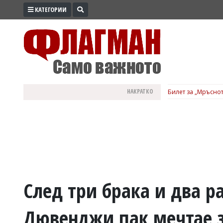
КАТЕГОРИИ
ПРОМО
ЗОНА
ИЗБОРИ
2026
ПРАКТИЧНО
НАКРАТКО
Билет за „Мръснот
КУЛТУРА
ЗДРАВЕ
ПОЛИТИКА
ОБЩИНИ
ОБЩЕСТВО
ЛАЙФСТАЙЛ
След три брака и два р
ВОЙНАТА
Дювенджи пак мечтае з
В