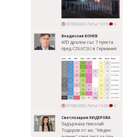
07/08/2026, Петък 13:15
0
Владислав БОНЕВ
AfD дръпна със 7 пункта
пред CDU/CSU в Германия
07/08/2026, Петък 13:00
0
Светлозария КИДЕРОВА
Задържаха Николай
Тодоров от жк. "Меден
рудник" след тест за три