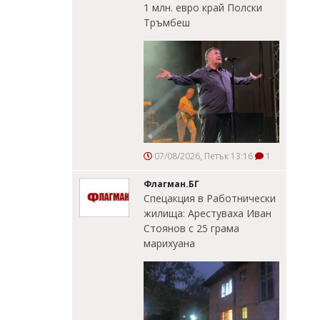
1 млн. евро край Полски
Тръмбеш
07/08/2026, Петък 13:16
1
Флагман.БГ
Спецакция в Работнически
жилища: Арестуваха Иван
Стоянов с 25 грама
марихуана