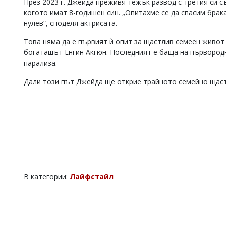
През 2023 г. Джейда преживя тежък развод с третия си съ
Коментарите
когото имат 8-годишен син. „Опитахме се да спасим брак
под
нулев“, споделя актрисата.
статиите
се
Това няма да е първият ѝ опит за щастлив семеен живот 
въвеждат
богаташът Енгин Акгюн. Последният е баща на първород
от
парализа.
читателите
и
Дали този път Джейда ще открие трайното семейно щаст
редакцията
не
носи
отговорност
за
тях!
Ако
откриете
обиден
за
вас
В категории:
Лайфстайл
коментар,
моля
сигнализирайте
ни!