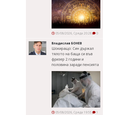
05/08/2026, Сряда 20:28
0
Владислав БОНЕВ
Шокиращо: Син държал
тялото на баща си във
фризер 2 години и
половина заради пенсията
05/08/2026, Сряда 19:55
1