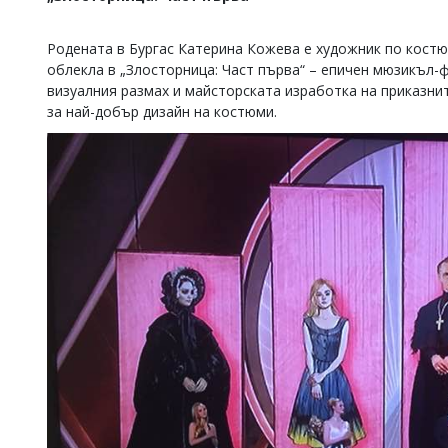
Коментарите
под
Родената в Бургас Катерина Кожева е художник по костю
статиите
облекла в „Злосторница: Част първа“ – епичен мюзикъл-ф
се
визуалния размах и майсторската изработка на приказнит
въвеждат
за най-добър дизайн на костюми.
от
читателите
и
редакцията
не
носи
отговорност
за
тях!
Ако
откриете
обиден
за
вас
коментар,
моля
сигнализирайте
ни!