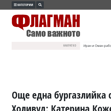
КАТЕГОРИИ
ПРОМО
ЗОНА
ИЗБОРИ
2026
ПРАКТИЧНО
НАКРАТКО
Иран и Оман рабо
КУЛТУРА
ЗДРАВЕ
ПОЛИТИКА
ОБЩИНИ
ОБЩЕСТВО
ЛАЙФСТАЙЛ
Още една бургазлийка с
ВОЙНАТА
Холивуд: Катерина Коже
В