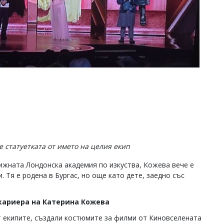
е статуетката от името на целия екип
тижната Лондонска академия по изкуства, Кожева вече е
 Тя е родена в Бургас, но още като дете, заедно със
 кариера на Катерина Кожева
т екипите, създали костюмите за филми от Киновселената