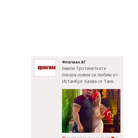
Флагман.БГ
Емили Тротинетката
показа новия си любим от
Истанбул: Казва се Танк