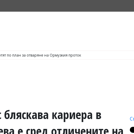
тят по план за отваряне на Ормузкия проток
 бляскава кариера в
С
ва е сред отличените на