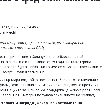
 2025
, Вторник, 14:40 ч.
Флагман.БГ
ена в морския град, но още като дете, заедно със
вото си, заминава за САЩ
кото присъствие в Холивуд отново блести на най-
ната сцена в света на киното! 29-годишната Катерина
е втората бургазлийка, чието име се свързва с престижните
„Оскар“, научи Флагман.бг.
митър Маринов, който през 2019 г. бе част от отличения с
филм „Зелената книга“ и Мария Бакалова, която през 2021 г.
 номинациите за „най-добра поддържаща женска роля“, сега
н талант от България получава признанието на Холивуд.
 талант и награда „Оскар“ за костюмите на