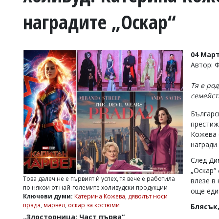
УКРАЙНА
наградите „Оскар“
СПОРТ
РАЗСЛЕДВАНЕ
БИЗНЕС
04 Март
ЮГ
Автор: 
Тя е род
Управители:
семейст
Веселин
Василев,
Българс
email:
престиж
v.vasilev@flagman.bg
Катя
Кожева 
Касабова,
награди 
еmail:
k.kassabova@flagman.bg
След Ди
Главен
„Оскар“ 
редактор:
Това далеч не е първият ѝ успех, тя вече е работила
влезе в
Иван
по някои от най-големите холивудски продукции
още еди
Колев,
Ключови думи:
Катерина Кожева
,
дяволът носи
email:
прада
,
марвел
,
оскар за костюми
Блясък,
office@flagman.bg
„Злосторница: Част първа“