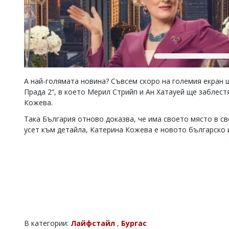
А най-голямата новина? Съвсем скоро на големия екран
Прада 2“, в което Мерил Стрийп и Ан Хатауей ще заблест
Кожева.
Така България отново доказва, че има своето място в с
усет към детайла, Катерина Кожева е новото българско 
В категории:
Лайфстайл
,
Бургас