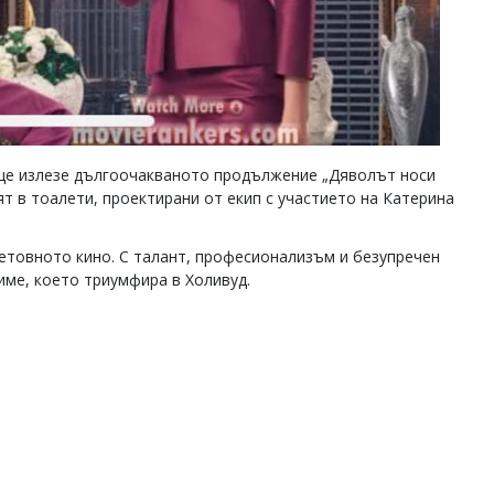
 ще излезе дългоочакваното продължение „Дяволът носи
ят в тоалети, проектирани от екип с участието на Катерина
ветовното кино. С талант, професионализъм и безупречен
име, което триумфира в Холивуд.