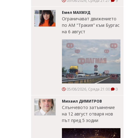
05/08/2026, Сряда 21:27
9
Емел МАХМУД
Ограничават движението
по АМ "Тракия" към Бургас
на 6 август
05/08/2026, Сряда 21:00
0
Михаил ДИМИТРОВ
Слънчевото затъмнение
на 12 август отваря нов
път пред 5 зодии