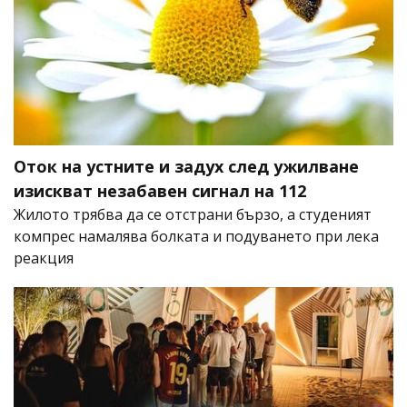
Оток на устните и задух след ужилване
изискват незабавен сигнал на 112
Жилото трябва да се отстрани бързо, а студеният
компрес намалява болката и подуването при лека
реакция