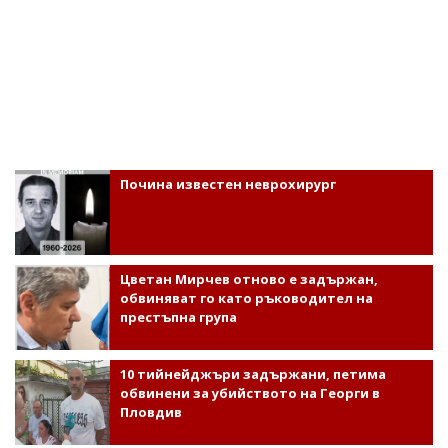
Почина известен неврохирург
Цветан Мирчев отново е задържан,
обвиняват го като ръководител на
престъпна група
10 тийнейджъри задържани, петима
обвинени за убийството на Георги в
Пловдив