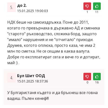
до 2.
5.
15.01.2025 19:00:03
1
11
НДК беше на самоиздръжка. Поне до 2011,
когато го превърнаха в държавно АД и смениха
"старото" ръководство, сложиха борд, защото
"имало" нарушения и не "отчитало" приходи.
Друмев, когото оплюха, просто каза, че има 2
млн по сметка. Не се сещам в каква валута.
Добре го експлоатират сега и вече го и дотират,
май :) .
Бул Шит ООД
4.
15.01.2025 18:37:36
0
16
У Булгаристаня където и да бръкнеш все говна
вадиш. Пълен кенеф!!!