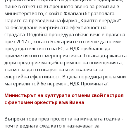
пише в отчет на вътрешното звено за ревизии в
министерството, с който Флагман.бг разполага.
Парите са преведени на фирма „Крипто енерджи“
за обследване енергийната ефективност на
сградата. Подобна процедура обаче вече е правена
през 2017 г., когато България се готвеше да поеме
председателството на ЕС, а НДК трябваше да
приеме някои от мероприятията. Тогава държавата
дори предприе мащабен ремонт на помещенията,
тъкмо за да отговарят на изискванията за
енергийна ефективност. В цяла поредица рекламни
материали той бе неречен „НДК Промяната“.
Министърът на културата отмени свой гастрол
с фантомен оркестър във Виена
Въпреки това през пролетта на миналата година -
почти веднага след като я назначават за