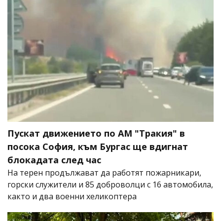
Пускат движението по АМ "Тракия" в
посока София, към Бургас ще вдигнат
блокадата след час
На терен продължават да работят пожарникари,
горски служители и 85 доброволци с 16 автомобила,
както и два военни хеликоптера