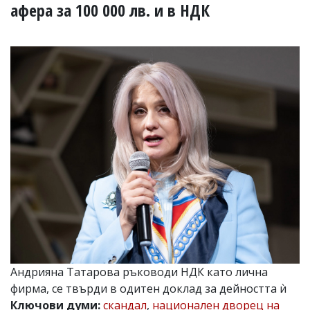
УКРАЙНА
афера за 100 000 лв. и в НДК
СПОРТ
РАЗСЛЕДВАНЕ
БИЗНЕС
ЮГ
Управители:
Веселин
Василев,
email:
v.vasilev@flagman.bg
Катя
Касабова,
еmail:
k.kassabova@flagman.bg
Главен
редактор:
Иван
Андрияна Татарова ръководи НДК като лична
Колев,
фирма, се твърди в одитен доклад за дейността ѝ
email:
office@flagman.bg
Ключови думи:
скандал
,
национален дворец на