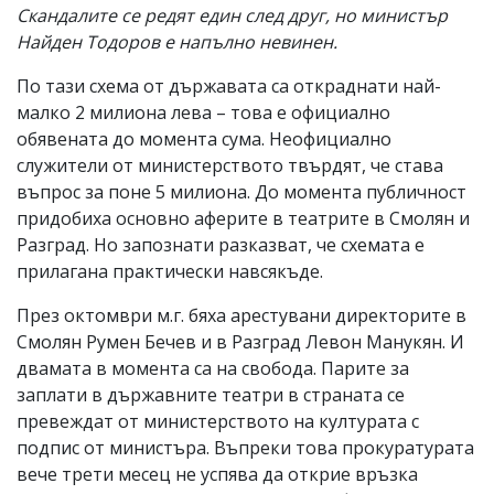
Скандалите се редят един след друг, но министър
Найден Тодоров е напълно невинен.
По тази схема от държавата са откраднати най-
малко 2 милиона лева – това е официално
обявената до момента сума. Неофициално
служители от министерството твърдят, че става
въпрос за поне 5 милиона. До момента публичност
придобиха основно аферите в театрите в Смолян и
Разград. Но запознати разказват, че схемата е
прилагана практически навсякъде.
През октомври м.г. бяха арестувани директорите в
Смолян Румен Бечев и в Разград Левон Манукян. И
двамата в момента са на свобода. Парите за
заплати в държавните театри в страната се
превеждат от министерството на културата с
подпис от министъра. Въпреки това прокуратурата
вече трети месец не успява да открие връзка