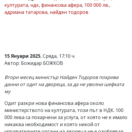
културата
,
ндк
,
финансова афера
,
100 000 лв.
,
Коментарите
адриана татарова
,
найден тодоров
под
статиите
се
въвеждат
от
читателите
и
редакцията
не
15 Януари 2025
, Сряда, 17:10 ч.
носи
Автор: Божидар БОЖКОВ
отговорност
за
тях!
Втори месец министър Найден Тодоров покрива
Ако
данни от одит на двореца, за да не уволни шефката
откриете
му
обиден
за
вас
Одит разкри нова финансова афера около
коментар,
министерството на културата, този път в НДК. 100
моля
000 лева са похарчени за услуга, от която не е имало
сигнализирайте
ни!
никаква необходимост и която никой от
управителните органи на двореца не е одобрявал,