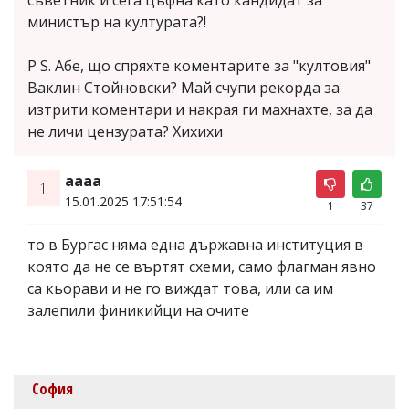
министър на културата?!
P S. Абе, що спряхте коментарите за "култовия"
Ваклин Стойновски? Май счупи рекорда за
изтрити коментари и накрая ги махнахте, за да
не личи цензурата? Хихихи
aaaa
1.
15.01.2025 17:51:54
1
37
то в Бургас няма една държавна институция в
която да не се въртят схеми, само флагман явно
са кьорави и не го виждат това, или са им
залепили финикийци на очите
София