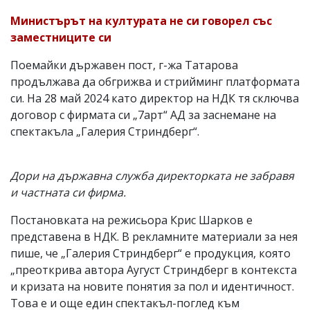
Министърът на културата не си говорел със
заместниците си
Поемайки държавен пост, г-жа Татарова
продължава да обгрижва и стрийминг платформата
си. На 28 май 2024 като директор на НДК тя сключва
договор с фирмата си „7арт“ АД за заснемане на
спектакъла „Галерия Стриндберг“.
Дори на държавна служба директорката не забравя
и частната си фирма.
Постановката на режисьора Крис Шарков е
представена в НДК. В рекламните материали за нея
пише, че „Галерия Стриндберг“ е продукция, която
„преоткрива автора Аугуст Стриндберг в контекста
и кризaтa на новите понятия за пол и идентичност.
Това е и още един спектакъл-поглед към