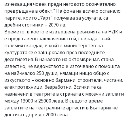
изчезващия човек преди неговото окончателно
превръщане в обект.“ На фона на всичко останало
парите, които „7арт“ получава за услугата, са
дребни стотинки – 2070 лв.
Времето, в което е извършена ревизията на НДК и
е представено заключението ѝ, съвпада с най-
големия скандал, в който министерство на
културата се е забърквало през последните
десетилетия. В началото на октомври м.г. стана
известно, че ведомството е източвано с помощта
на най-малко 250 души, нямащи нищо общо с
изкуството – основно бармани, строители, чистачи,
електротехници, безработни. Всички те са
назначени в театрите в страната с месечни заплати
между 13000 и 25000 лева. В същото време
заплатите на театралните артисти в България не
достигат дори до 2000 лева.