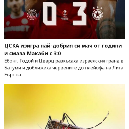
ЦСКА изигра най-добрия си мач от години
и смаза Макаби с 3:0
Ебонг, Годой и Цварц разкъсаха израелския гранд в
Батуми и доближиха червените до плейофа на Лига
Европа