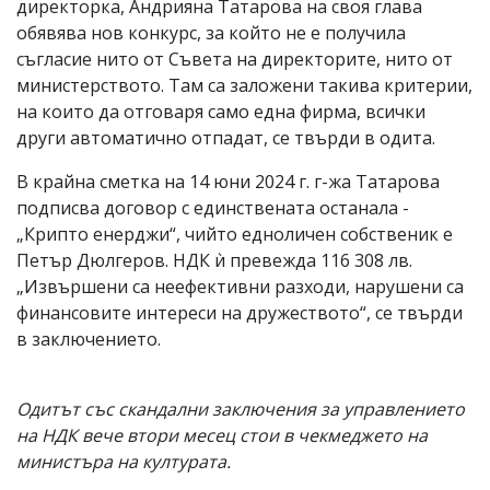
директорка, Андрияна Татарова на своя глава
обявява нов конкурс, за който не е получила
съгласие нито от Съвета на директорите, нито от
министерството. Там са заложени такива критерии,
на които да отговаря само една фирма, всички
други автоматично отпадат, се твърди в одита.
В крайна сметка на 14 юни 2024 г. г-жа Татарова
подписва договор с единствената останала -
„Крипто енерджи“, чийто едноличен собственик е
Петър Дюлгеров. НДК ѝ превежда 116 308 лв.
„Извършени са неефективни разходи, нарушени са
финансовите интереси на дружеството“, се твърди
в заключението.
Одитът със скандални заключения за управлението
на НДК вече втори месец стои в чекмеджето на
министъра на културата.