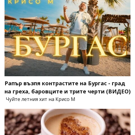
Рапър възпя контрастите на Бургас - град
на греха, баровците и трите черти (ВИДЕО)
Чуйте летния хит на Крисо М