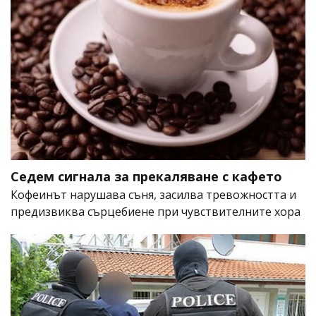
Седем сигнала за прекаляване с кафето
Кофеинът нарушава съня, засилва тревожността и
предизвиква сърцебиене при чувствителните хора