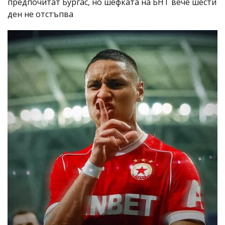
предпочитат Бургас, но шефката на БНТ вече шести
ден не отстъпва