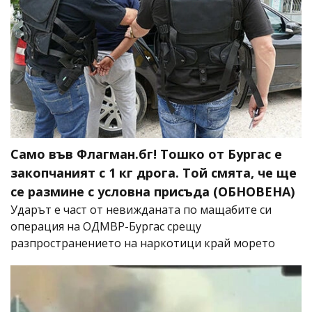
Само във Флагман.бг! Тошко от Бургас е
закопчаният с 1 кг дрога. Той смята, че ще
се размине с условна присъда (ОБНОВЕНА)
Ударът е част от невижданата по мащабите си
операция на ОДМВР-Бургас срещу
разпространението на наркотици край морето