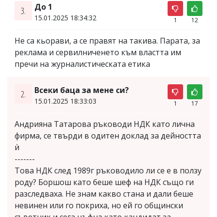
До 1
3.
15.01.2025 18:34:32
1
12
Не са кьорави, а се правят на такива. Парата, за
реклама и сервилниченето към властта им
пречи на журналистическата етика
Всеки баца за мене си?
2.
15.01.2025 18:33:03
1
17
Андрияна Татарова ръководи НДК като лична
фирма, се твърди в одитен доклад за дейността
ѝ
-------
Това НДК след 1989г ръководило ли се е в ползу
роду? Боршош като беше шеф на НДК също ги
разследваха. Не знам какво стана и дали беше
невинен или го покриха, но ей го общински
съветник и сега цъфна като кандидат за