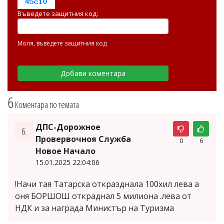
Въведете защитния код:
Моля, въведете защитния код
6
Коментара по темата
ДПС-Дорожное
6.
Провервочноя Служба
0
6
Новое Начало
15.01.2025 22:04:06
!Начи тая Татарска откразднала 100хил лева а
оня БОРШОШ откраднал 5 милиона .лева от
НДК и за награда Министър на Туризма