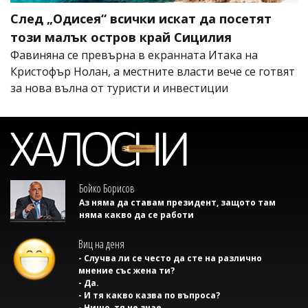
След „Одисея“ всички искат да посетят
този малък остров край Сицилия
Фавиняна се превърна в екранната Итака на
Кристофър Нолан, а местните власти вече се готвят
за нова вълна от туристи и инвестиции
Бойко Борисов
Аз няма да ставам президент, защото там
няма какво да се работи
Виц на деня
- Случва ли се често да сте на различно
мнение със жена ти?
- Да.
- И тя какво казва по въпроса?
- Нищо, тя не знае.