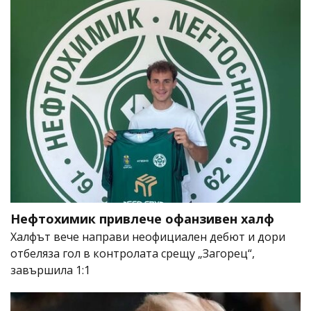
Нефтохимик привлече офанзивен халф
Халфът вече направи неофициален дебют и дори
отбеляза гол в контролата срещу „Загорец“,
завършила 1:1