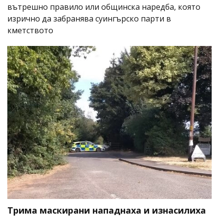
вътрешно правило или общинска наредба, която
изрично да забранява суингърско парти в
кметството
Трима маскирани нападнаха и изнасилиха