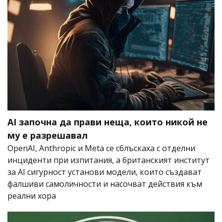
AI започна да прави неща, които никой не
му е разрешавал
OpenAI, Anthropic и Meta се сблъскаха с отделни
инциденти при изпитания, а британският институт
за AI сигурност установи модели, които създават
фалшиви самоличности и насочват действия към
реални хора