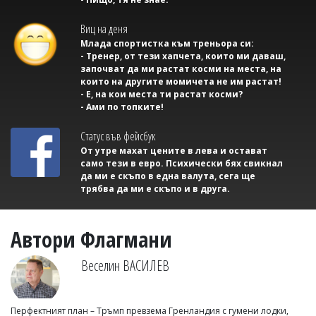
Виц на деня
Млада спортистка към треньора си:
- Тренер, от тези хапчета, които ми даваш,
започват да ми растат косми на места, на
които на другите момичета не им растат!
- Е, на кои места ти растат косми?
- Ами по топките!
Статус във фейсбук
От утре махат цените в лева и остават
само тези в евро. Психически бях свикнал
да ми е скъпо в една валута, сега ще
трябва да ми е скъпо и в друга.
Автори Флагмани
Веселин ВАСИЛЕВ
Перфектният план – Тръмп превзема Гренландия с гумени лодки,