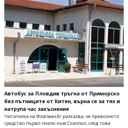
Автобус за Пловдив тръгна от Приморско
без пътниците от Китен, върна се за тях и
натрупа час закъснение
Читателка на Флагман.бг разказва, че превозното
средство първо поело към Созопол, след това