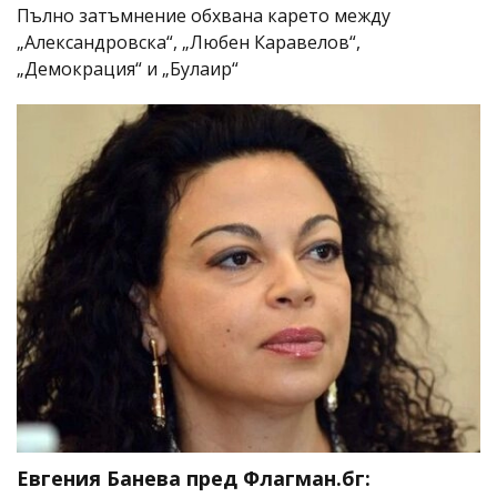
Пълно затъмнение обхвана карето между
„Александровска“, „Любен Каравелов“,
„Демокрация“ и „Булаир“
Евгения Банева пред Флагман.бг: