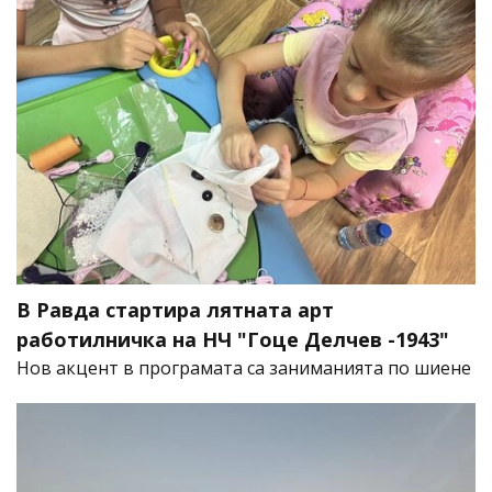
В Равда стартира лятната арт
работилничка на НЧ "Гоце Делчев -1943"
Нов акцент в програмата са заниманията по шиене