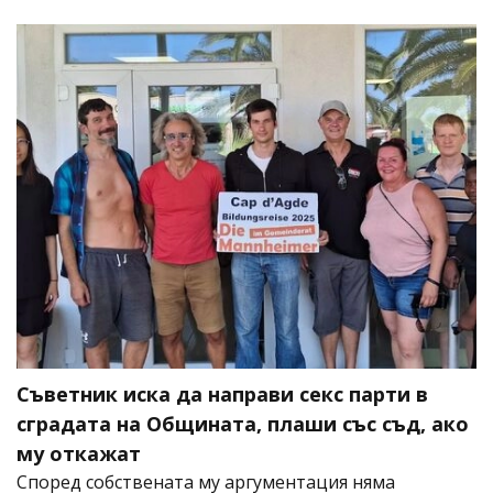
Съветник иска да направи секс парти в
сградата на Общината, плаши със съд, ако
му откажат
Според собствената му аргументация няма