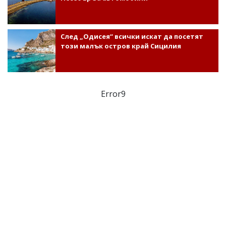
След „Одисея“ всички искат да посетят
този малък остров край Сицилия
Error9