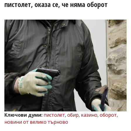
УКРАЙНА
пистолет, оказа се, че няма оборот
СПОРТ
РАЗСЛЕДВАНЕ
БИЗНЕС
ЮГ
Управители:
Веселин
Василев,
email:
v.vasilev@flagman.bg
Катя
Касабова,
еmail:
k.kassabova@flagman.bg
Главен
редактор:
Иван
Ключови думи:
пистолет
,
обир
,
казино
,
оборот
,
Колев,
новини от велико търново
email:
office@flagman.bg