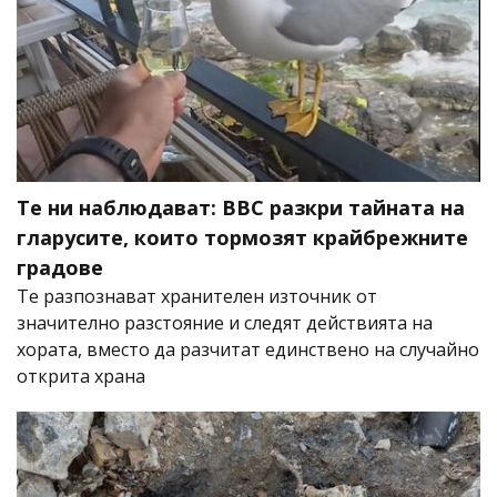
Те ни наблюдават: BBC разкри тайната на
гларусите, които тормозят крайбрежните
градове
Те разпознават хранителен източник от
значително разстояние и следят действията на
хората, вместо да разчитат единствено на случайно
открита храна