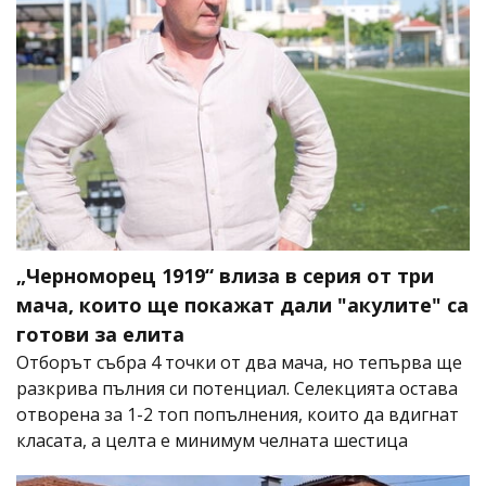
„Черноморец 1919“ влиза в серия от три
мача, които ще покажат дали "акулите" са
готови за елита
Отборът събра 4 точки от два мача, но тепърва ще
разкрива пълния си потенциал. Селекцията остава
отворена за 1-2 топ попълнения, които да вдигнат
класата, а целта е минимум челната шестица