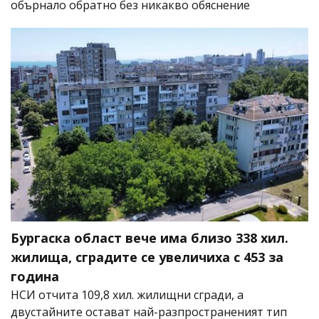
обърнало обратно без никакво обяснение
Бургаска област вече има близо 338 хил.
жилища, сградите се увеличиха с 453 за
година
НСИ отчита 109,8 хил. жилищни сгради, а
двустайните остават най-разпространеният тип