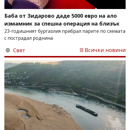
Баба от Зидарово даде 5000 евро на ало
измамник за спешна операция на близък
23-годишният бургазлия прибрал парите по схемата
с пострадал роднина
Всички новини
Свят