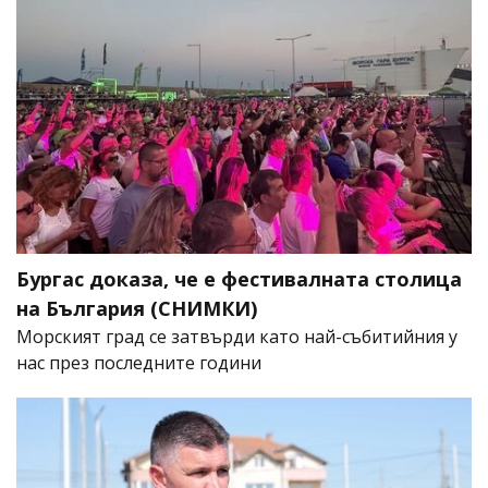
Бургас доказа, че е фестивалната столица
на България (СНИМКИ)
Морският град се затвърди като най-събитийния у
нас през последните години