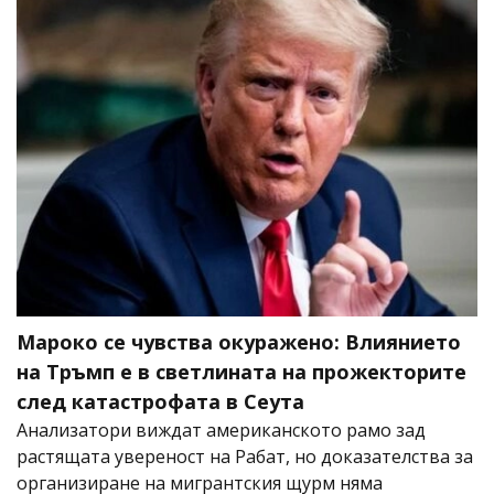
Мароко се чувства окуражено: Влиянието
на Тръмп е в светлината на прожекторите
след катастрофата в Сеута
Анализатори виждат американското рамо зад
растящата увереност на Рабат, но доказателства за
организиране на мигрантския щурм няма