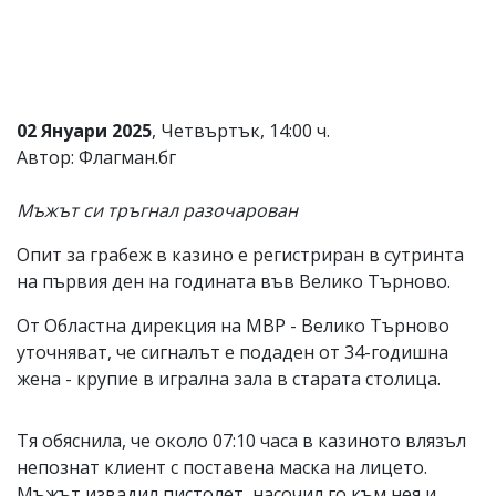
Коментарите
под
статиите
се
въвеждат
от
02 Януари 2025
, Четвъртък, 14:00 ч.
читателите
Автор: Флагман.бг
и
редакцията
не
Мъжът си тръгнал разочарован
носи
отговорност
Опит за грабеж в казино е регистриран в сутринта
за
на първия ден на годината във Велико Търново.
тях!
Ако
От Областна дирекция на МВР - Велико Търново
откриете
обиден
уточняват, че сигналът е подаден от 34-годишна
за
жена - крупие в игрална зала в старата столица.
вас
коментар,
моля
Тя обяснила, че около 07:10 часа в казиното влязъл
сигнализирайте
ни!
непознат клиент с поставена маска на лицето.
Мъжът извадил пистолет, насочил го към нея и