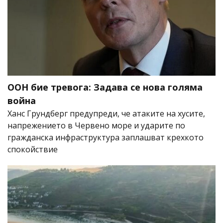
ООН бие тревога: Задава се нова голяма
война
Ханс Грундберг предупреди, че атаките на хусите,
напрежението в Червено море и ударите по
гражданска инфраструктура заплашват крехкото
спокойствие