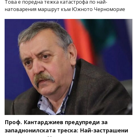
Това е поредна тежка катастрофа по най-
натоварения маршрут към Южното Черноморие
Проф. Кантарджиев предупреди за
западнонилската треска: Най-застрашени