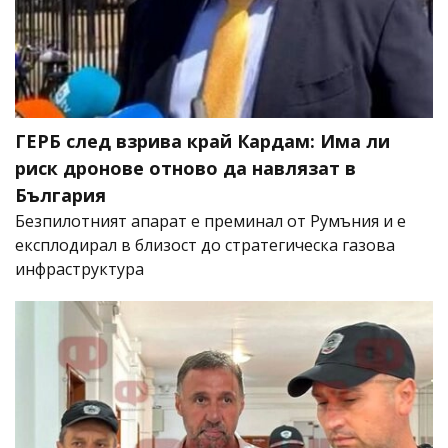
ГЕРБ след взрива край Кардам: Има ли
риск дронове отново да навлязат в
България
Безпилотният апарат е преминал от Румъния и е
експлодирал в близост до стратегическа газова
инфраструктура