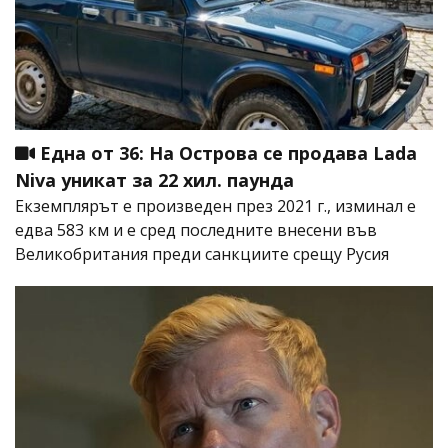
Една от 36: На Острова се продава Lada
Niva уникат за 22 хил. паунда
Екземплярът е произведен през 2021 г., изминал е
едва 583 км и е сред последните внесени във
Великобритания преди санкциите срещу Русия