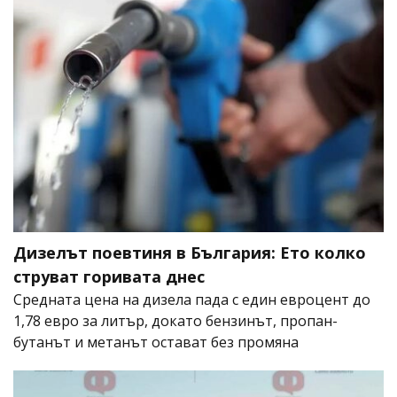
Дизелът поевтиня в България: Ето колко
струват горивата днес
Средната цена на дизела пада с един евроцент до
1,78 евро за литър, докато бензинът, пропан-
бутанът и метанът остават без промяна