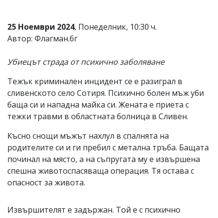
Коментарите
под
25 Ноември 2024
, Понеделник, 10:30 ч.
статиите
се
Автор: Флагман.бг
въвеждат
от
Убиецът страда от психично заболяване
читателите
и
Тежък криминален инцидент се е разиграл в
редакцията
не
сливенското село Сотиря. Психично болен мъж уби
носи
баща си и нападна майка си. Жената е приета с
отговорност
тежки травми в областната болница в Сливен.
за
тях!
Ако
Късно снощи мъжът нахлул в спалнята на
откриете
родителите си и ги пребил с метална тръба. Бащата
обиден
починал на място, а на съпругата му е извършена
за
вас
спешна животоспасяваща операция. Тя остава с
коментар,
опасност за живота.
моля
сигнализирайте
ни!
Извършителят е задържан. Той е с психично