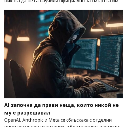
никога да не са научили официално за смъртта им
AI започна да прави неща, които никой не
му е разрешавал
OpenAI, Anthropic и Meta се сблъскаха с отделни
инциденти при изпитания, а британският институт