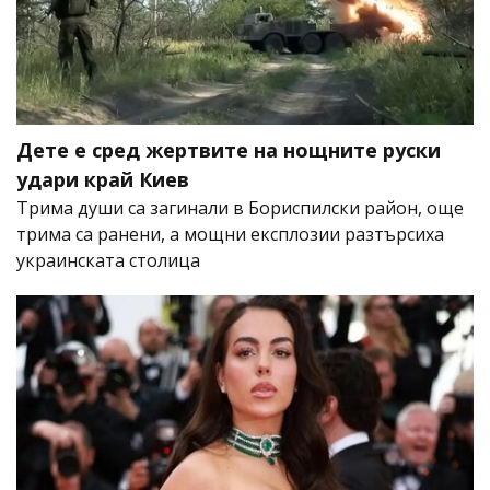
Дете е сред жертвите на нощните руски
удари край Киев
Трима души са загинали в Бориспилски район, още
трима са ранени, а мощни експлозии разтърсиха
украинската столица