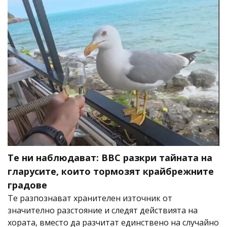
Те ни наблюдават: BBC разкри тайната на
гларусите, които тормозят крайбрежните
градове
Те разпознават хранителен източник от
значително разстояние и следят действията на
хората, вместо да разчитат единствено на случайно