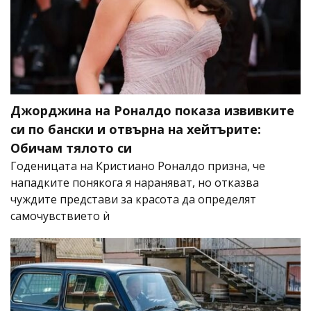
Джорджина на Роналдо показа извивките
си по бански и отвърна на хейтърите:
Обичам тялото си
Годеницата на Кристиано Роналдо призна, че
нападките понякога я нараняват, но отказва
чуждите представи за красота да определят
самочувствието ѝ