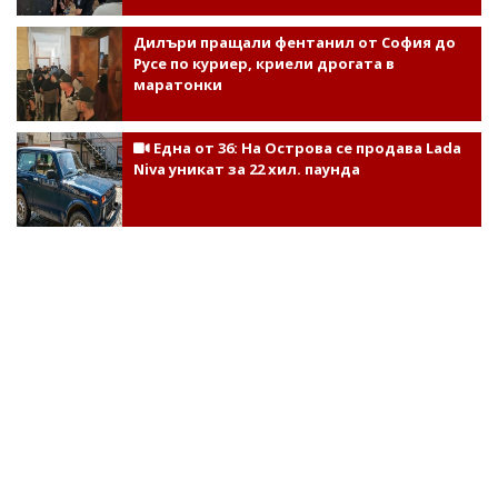
Дилъри пращали фентанил от София до
Русе по куриер, криели дрогата в
маратонки
Една от 36: На Острова се продава Lada
Niva уникат за 22 хил. паунда