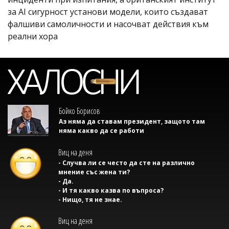
за AI сигурност установи модели, които създават
фалшиви самоличности и насочват действия към
реални хора
Бойко Борисов
Аз няма да ставам президент, защото там
няма какво да се работи
Виц на деня
- Случва ли се често да сте на различно
мнение със жена ти?
- Да.
- И тя какво казва по въпроса?
- Нищо, тя не знае.
Виц на деня