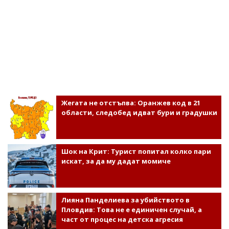
Жегата не отстъпва: Оранжев код в 21
области, следобед идват бури и градушки
Шок на Крит: Турист попитал колко пари
искат, за да му дадат момиче
Лияна Панделиева за убийството в
Пловдив: Това не е единичен случай, а
част от процес на детска агресия