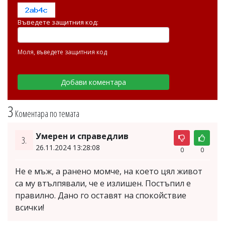
Въведете защитния код:
Моля, въведете защитния код
3
Коментара по темата
Умерен и справедлив
3.
26.11.2024 13:28:08
0
0
Не е мъж, а ранено момче, на което цял живот
са му втълпявали, че е излишен. Постъпил е
правилно. Дано го оставят на спокойствие
всички!