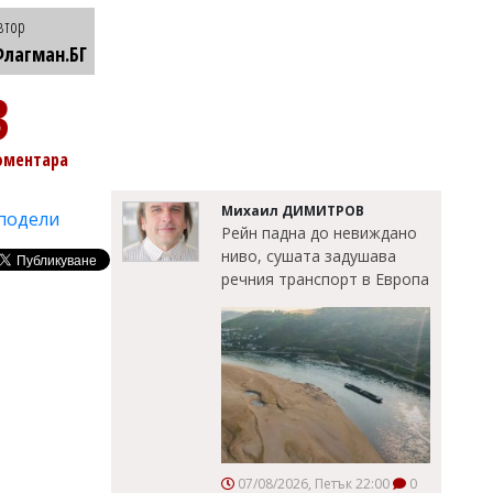
втор
лагман.БГ
3
оментара
Михаил ДИМИТРОВ
подели
Рейн падна до невиждано
ниво, сушата задушава
речния транспорт в Европа
07/08/2026, Петък 22:00
0