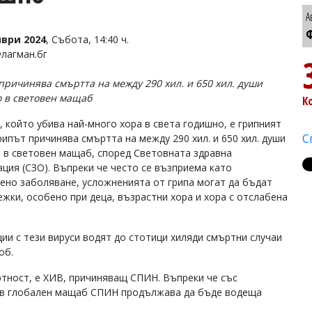
А
Ф
ври 2024
, Събота, 14:40 ч.
Флагман.бг
причинява смъртта на между 290 хил. и 650 хил. души
 в световен мащаб
К
, който убива най-много хора в света годишно, е грипният
С
рипът причинява смъртта на между 290 хил. и 650 хил. души
 в световен мащаб, според Световната здравна
ация (СЗО). Въпреки че често се възприема като
ено заболяване, усложненията от грипа могат да бъдат
ежки, особено при деца, възрастни хора и хора с отслабена
ии с тези вируси водят до стотици хиляди смъртни случаи
об.
ртност, е ХИВ, причиняващ СПИН. Въпреки че със
 в глобален мащаб СПИН продължава да бъде водеща