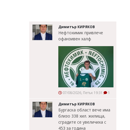
Димитър КИРЯКОВ
Нефтохимик привлече
офанзивен халф
07/08/2026, Петък 19:31
1
Димитър КИРЯКОВ
Бургаска област вече има
близо 338 хил. жилища,
сградите се увеличиха с
453 за година