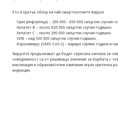
Коментарите
под
Ето и кратък обзор на най-смъртоносните вируси:
статиите
се
Грип (инфлуенца) – 290 000 - 650 000 смъртни случая г
въвеждат
Хепатит B – около 820 000 смъртни случая годишно.
от
Хепатит C – около 290 000 смъртни случая годишно.
читателите
ХИВ – над 500 000 смъртни случая годишно.
и
редакцията
Коронавирус (SARS-CoV-2) – варира спрямо година и п
не
носи
Вирусите продължават да бъдат сериозна заплаха за чо
отговорност
осведоменост са от решаващо значение за борбата с тез
за
ваксинация и образователни кампании играе критична ро
тях!
инфекции.
Ако
откриете
обиден
за
вас
коментар,
моля
сигнализирайте
ни!