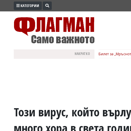
КАТЕГОРИИ
ПРОМО
ЗОНА
ИЗБОРИ
2026
ПРАКТИЧНО
НАКРАТКО
Билет за „Мръснот
КУЛТУРА
ЗДРАВЕ
ПОЛИТИКА
ОБЩИНИ
ОБЩЕСТВО
ЛАЙФСТАЙЛ
Този вирус, който върлу
ВОЙНАТА
много хора в света год
В