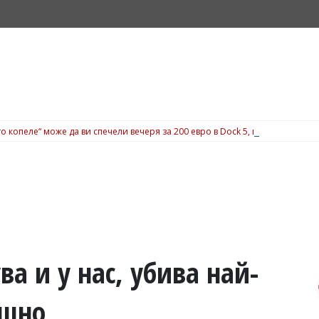
о копеле“ може да ви спечели вечеря за 200 евро в Dock 5, вижте подробн
ва и у нас, убива най-
ишно