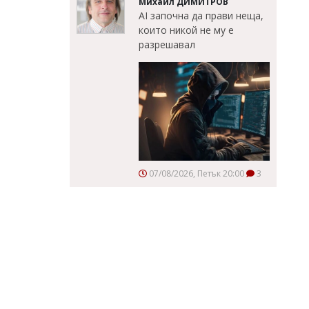
Михаил ДИМИТРОВ
AI започна да прави неща,
които никой не му е
разрешавал
07/08/2026, Петък 20:00
3