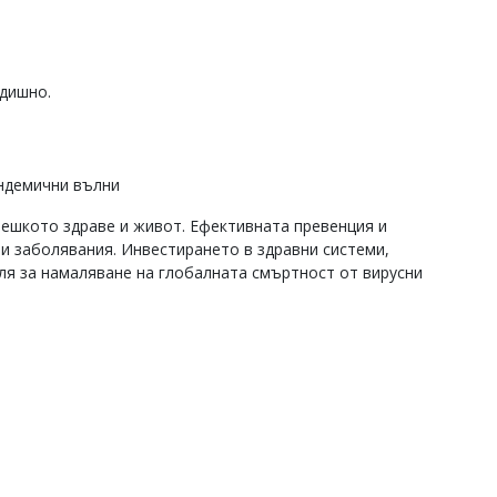
одишно.
андемични вълни
вешкото здраве и живот. Ефективната превенция и
и заболявания. Инвестирането в здравни системи,
ля за намаляване на глобалната смъртност от вирусни