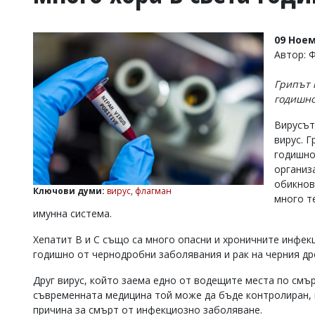
УКРАЙНА
СПОРТ
09 Ноем
РАЗСЛЕДВАНЕ
Автор: 
БИЗНЕС
Грипът 
ЮГ
годишно
Вирусът
Управители:
вирус. Г
Веселин
Василев,
годишно
email:
организ
v.vasilev@flagman.bg
обикнов
Катя
Ключови думи:
вирус
,
флагман
много т
Касабова,
имунна система.
еmail:
k.kassabova@flagman.bg
Хепатит B и С също са много опасни и хроничните инфекц
Главен
годишно от чернодробни заболявания и рак на черния др
редактор:
Иван
Колев,
Друг вирус, който заема едно от водещите места по смъ
email:
съвременната медицина той може да бъде контролиран,
office@flagman.bg
причина за смърт от инфекциозно заболяване.