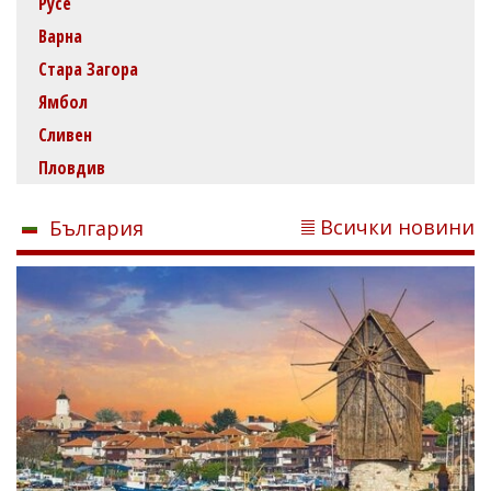
Русе
Варна
Стара Загора
Ямбол
Сливен
Пловдив
Всички новини
България