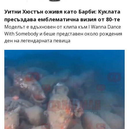
Уитни Хюстън оживя като Барби: Куклата
пресъздава емблематична визия от 80-те
Моделът е вдъхновен от клипа към I Wanna Dance
With Somebody и беше представен около рождения
ден на легендарната певица