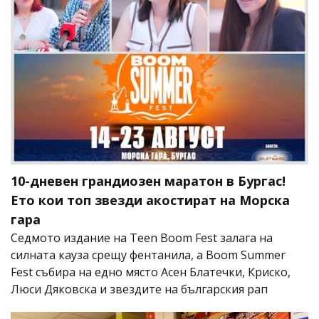
10-дневен грандиозен маратон в Бургас!
Ето кои топ звезди акостират на Морска
гара
Седмото издание на Teen Boom Fest залага на
силната кауза срещу фентанила, а Boom Summer
Fest събира на едно място Асен Блатечки, Криско,
Люси Дяковска и звездите на българския рап