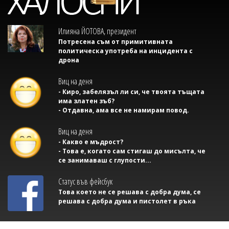
Илияна ЙОТОВА, президент
Потресена съм от примитивната
политическа употреба на инцидента с
дрона
Виц на деня
- Киро, забелязъл ли си, че твоята тъщата
има златен зъб?
- Отдавна, ама все не намирам повод.
Виц на деня
- Какво е мъдрост?
- Това е, когато сам стигаш до мисълта, че
се занимаваш с глупости...
Статус във фейсбук
Това което не се решава с добра дума, се
решава с добра дума и пистолет в ръка