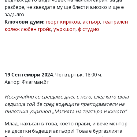
разбере, че звездата му ще блести високо и ще е
Коментарите
под
задълго
статиите
Ключови думи:
георг киряков
,
актьор
,
театрален
се
колеж любен гройс
,
уъркшоп
,
ф студио
въвеждат
от
читателите
и
редакцията
не
носи
отговорност
за
19 Септември 2024
, Четвъртък, 18:00 ч.
тях!
Автор: Флагман.бг
Ако
откриете
обиден
Неслучайно се срещаме днес с него, след като цяла
за
седмица той бе сред водещите преподаватели на
вас
пилотния уъркшоп „Магията на театъра и киното“
коментар,
моля
сигнализирайте
Млад, нахъсан в това, което прави, и вече ментор
ни!
на десетки бъдещи актьори! Това е бургазлията