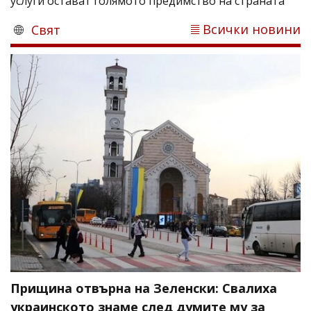
услуги остават голямото предимство на страната
Всички новини
Свят
Прищина отвърна на Зеленски: Свалиха
украинското знаме след думите му за