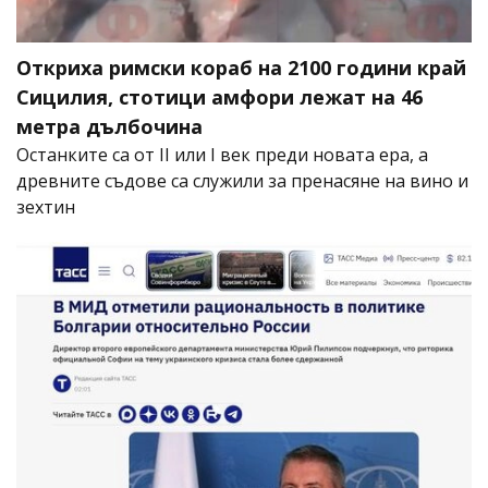
Откриха римски кораб на 2100 години край
Сицилия, стотици амфори лежат на 46
метра дълбочина
Останките са от II или I век преди новата ера, а
древните съдове са служили за пренасяне на вино и
зехтин