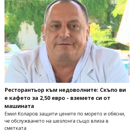
Ресторантьор към недоволните: Скъпо ви
е кафето за 2,50 евро - вземете си от
машината
Емил Коларов защити цените по морето и обясни,
че обслужването на шезлонга също влиза в
сметката