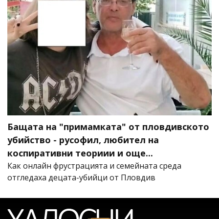
Бащата на "примамката" от пловдивското
убийство - русофил, любител на
коспиративни теориии и още...
Как онлайн фрустрацията и семейната среда
отгледаха децата-убийци от Пловдив