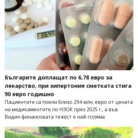
Българите доплащат по 6,78 евро за
лекарство, при хипертония сметката стига
90 евро годишно
Пациентите са поели близо 294 млн. евро от цената
на медикаментите по НЗОК през 2025 г., а във
Видин финансовата тежест е най-голяма