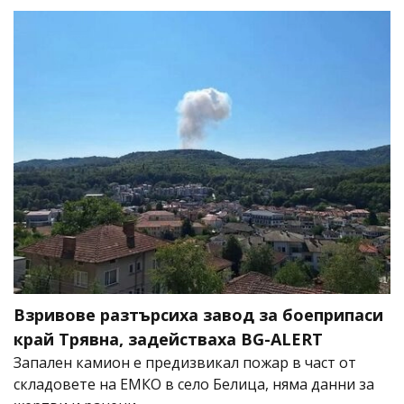
Взривове разтърсиха завод за боеприпаси
край Трявна, задействаха BG-ALERT
Запален камион е предизвикал пожар в част от
складовете на ЕМКО в село Белица, няма данни за