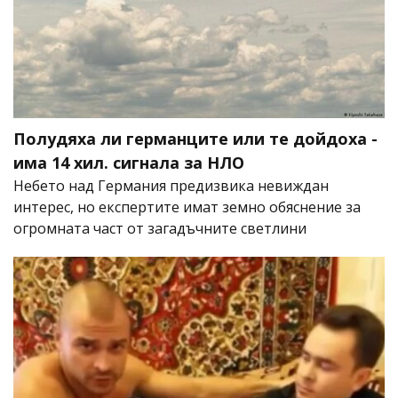
Полудяха ли германците или те дойдоха -
има 14 хил. сигнала за НЛО
Небето над Германия предизвика невиждан
интерес, но експертите имат земно обяснение за
огромната част от загадъчните светлини