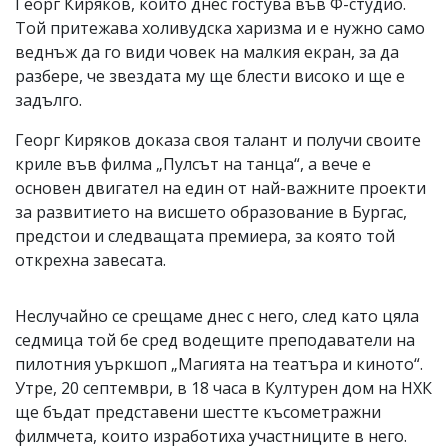
Георг Киряков, който днес гостува във Ф-студио.
Той притежава холивудска харизма и е нужно само
веднъж да го види човек на малкия екран, за да
разбере, че звездата му ще блести високо и ще е
задълго.
Георг Киряков доказа своя талант и получи своите
криле във филма „Пулсът на танца“, а вече е
основен двигател на един от най-важните проекти
за развитието на висшето образование в Бургас,
предстои и следващата премиера, за която той
открехна завесата.
Неслучайно се срещаме днес с него, след като цяла
седмица той бе сред водещите преподаватели на
пилотния уъркшоп „Магията на театъра и киното“.
Утре, 20 септември, в 18 часа в Културен дом на НХК
ще бъдат представени шестте късометражни
филмчета, които изработиха участниците в него.