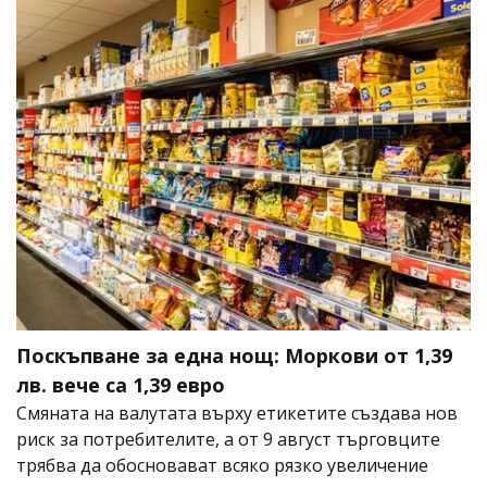
Поскъпване за една нощ: Моркови от 1,39
лв. вече са 1,39 евро
Смяната на валутата върху етикетите създава нов
риск за потребителите, а от 9 август търговците
трябва да обосновават всяко рязко увеличение