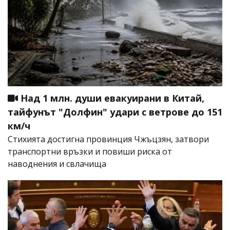
Над 1 млн. души евакуирани в Китай,
тайфунът "Долфин" удари с ветрове до 151
км/ч
Стихията достигна провинция Чжъцзян, затвори
транспортни връзки и повиши риска от
наводнения и свлачища