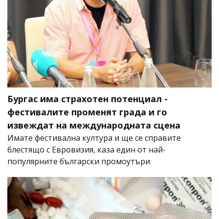
Бургас има страхотен потенциал -
фестивалите променят града и го
извеждат на международната сцена
Имате фестивална култура и ще се справите
блестящо с Евровизия, каза един от най-
популярните български промоутъри