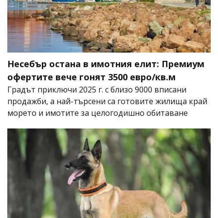
Несебър остана в имотния елит: Премиум
офертите вече гонят 3500 евро/кв.м
Градът приключи 2025 г. с близо 9000 вписани
продажби, а най-търсени са готовите жилища край
морето и имотите за целогодишно обитаване