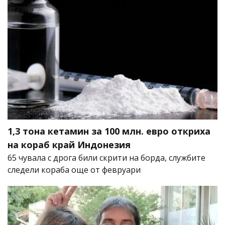
1,3 тона кетамин за 100 млн. евро откриха
на кораб край Индонезия
65 чувала с дрога били скрити на борда, службите
следели кораба още от февруари