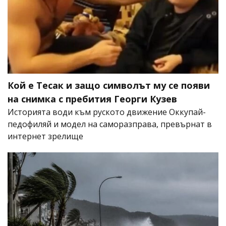
Кой е Тесак и защо символът му се появи
на снимка с пребития Георги Кузев
Историята води към руското движение Оккупай-
педофиляй и модел на саморазправа, превърнат в
интернет зрелище