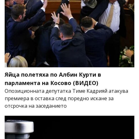
Яйца полетяха по Албин Курти в
парламента на Косово (ВИДЕО)
Опозиционната депутатка Тиме Кадрияй атакува
премиера в оставка след поредно искане за
отсрочка на заседанието