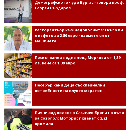
Демографското чудо Бургас - говори проф.
Георги Бърдаров
Ресторантьор към недоволните: Скъпо ви
е кафето за 2,50 евро - вземете си от
машината
Поскъпване за една нощ: Моркови от 1,39
лв. вече са 1,39 евро
Несебър кани деца със специални
потребности на плувен маратон
Пияни зад волана в Слънчев бряг и на пътя
за Созопол: Моторист хванат с 2,21
промила