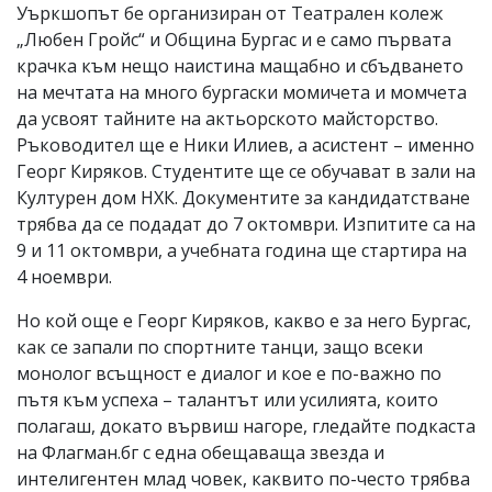
Уъркшопът бе организиран от Театрален колеж
„Любен Гройс“ и Община Бургас и е само първата
крачка към нещо наистина мащабно и сбъдването
на мечтата на много бургаски момичета и момчета
да усвоят тайните на актьорското майсторство.
Ръководител ще е Ники Илиев, а асистент – именно
Георг Киряков. Студентите ще се обучават в зали на
Културен дом НХК. Документите за кандидатстване
трябва да се подадат до 7 октомври. Изпитите са на
9 и 11 октомври, а учебната година ще стартира на
4 ноември.
Но кой още е Георг Киряков, какво е за него Бургас,
как се запали по спортните танци, защо всеки
монолог всъщност е диалог и кое е по-важно по
пътя към успеха – талантът или усилията, които
полагаш, докато вървиш нагоре, гледайте подкаста
на Флагман.бг с една обещаваща звезда и
интелигентен млад човек, каквито по-често трябва