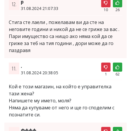
р
12.
31.08.2024 21:07:33
10
26
Стига сте лаели , пожелавам ви да сте на
неговите години и никой да не се гриже за вас .
Пари имущество са нищо ако няма кой да се
гриже за теб на тия години , дори може да го
паздравя
.
11.
31.08.2024 20:38:05
1
62
Кой е този магазин, на който е управителка
тази жена?
Напишете му името, моля?
Няма да купуваме от него и ще го споделим с
познатите си.
Фффф