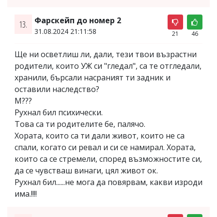
Фарскейп до номер 2
13.
31.08.2024 21:11:58
21
46
Ще ни осветлиш ли, дали, тези твои възрастни
родители, които УЖ си "гледал", са те отгледали,
хранили, бърсали насраният ти задник и
оставили наследство?
М???
Рухнал бил психически.
Това са ти родителите бе, палячо.
Хората, които са ти дали живот, които не са
спали, когато си ревал и си се намирал. Хората,
които са се стремели, според възможностите си,
да се чувстваш винаги, цял живот ок.
Рухнал бил......не мога да повярвам, какви изроди
има.!!!!