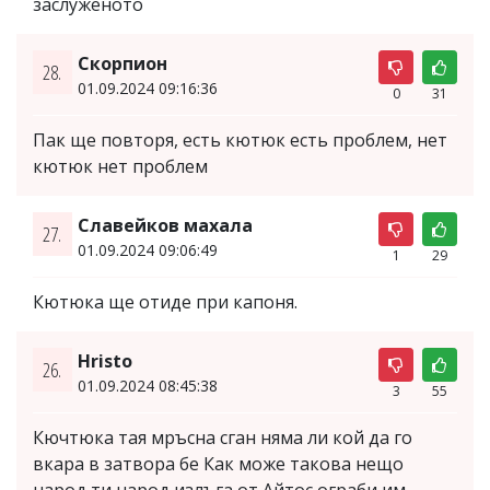
заслуженото
Скорпион
28.
01.09.2024 09:16:36
0
31
Пак ще повторя, есть кютюк есть проблем, нет
кютюк нет проблем
Славейков махала
27.
01.09.2024 09:06:49
1
29
Кютюка ще отиде при капоня.
Hristo
26.
01.09.2024 08:45:38
3
55
Кючтюка тая мръсна сган няма ли кой да го
вкара в затвора бе Как може такова нещо