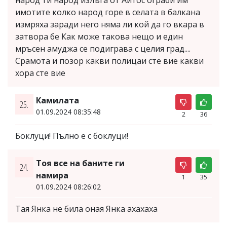
народ ти народ излъга от Айтос ограби им
имотите колко народ горе в селата в балкана
измряха заради него няма ли кой да го вкара в
затвора бе Как може такова нещо и един
мръсен амуджа се подиграва с целия град....
Срамота и позор какви полицаи сте вие какви
хора сте вие
Камилата
25.
01.09.2024 08:35:48
2
36
Боклуци! Пълно е с боклуци!
Тоя все на баните ги
24.
намира
1
35
01.09.2024 08:26:02
Тая Янка не била оная Янка ахахаха