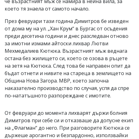
че възрастният мъж се намира в нейна вила, за
което тя знаела от самото начало.
През февруари тази година Димитров бе изведен
от дома му на ул. „Хан Крум“ в Бургас от осъдения
преди десетина години и днес разследван отново
за имотни измами айтоски лихвар Лютви
Мехмедалиев Кютюка. Възрастният мъж веднага
остана без жилището си, което се озова в ръцете
на зетя на Кютюка. След това бе направен опит да
бъдат отнети и нивите на стареца в землището на
Община Нова Загора. МВР, което започна
наказателно производство по случая, успя да спре
по-нататъшното разпореждане с имотите.
От февруари до момента лихварят държи болния
Димитров при себе си и отказваше да допусне екип
на „Флагман“ до него. При разговорите Кютюка се
държеше арогантно и безпардонно, използвайки