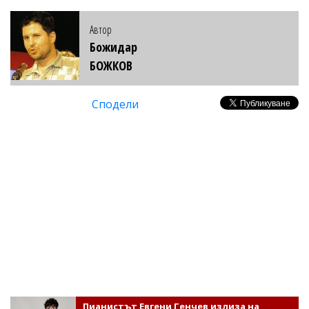
Автор
Божидар
БОЖКОВ
Сподели
Пианистът Евгени Генчев излиза на