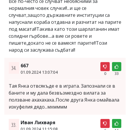
Все по-често се случват необясними за
нормалния човек случки!!...и ще се
случват,защото държавните институции са
напуснали кораба отдавна и разчитат на парите
под масата!!Такива като този шарлатанин имат
солидни гърбове....а вие си ровете и
пишете,докато не се вамесят парите!!Този
народ си заслужава съдбата!!
667
34.
01.09.2024 13:07:04
0
33
Тая Янка отвсякъде е в играта. Запознали се в
баните и му дала безвъзмездно вилата за
ползване ахахахаха..После друга Янка омайвала
изкуфелия дядо...мхмммм
Иван Лихваря
33.
01.09.2024 11:15:08