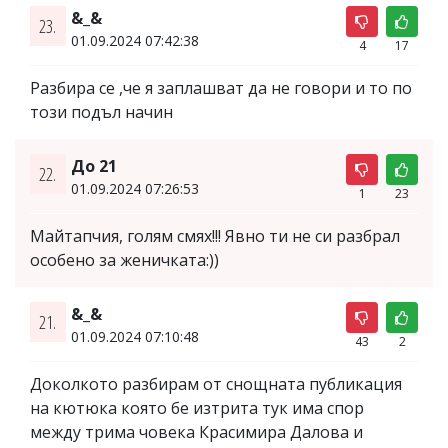
&_&
23.
01.09.2024 07:42:38
4
17
Разбира се ,че я заплашват да не говори и то по
този подъл начин
До 21
22.
01.09.2024 07:26:53
1
23
Майтапчия, голям смях!!! Явно ти не си разбрал
особено за женичката:))
&_&
21.
01.09.2024 07:10:48
43
2
Доколкото разбирам от снощната публикация
на кютюка която бе изтрита тук има спор
между трима човека Красимира Далова и