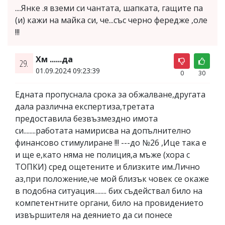
....Янке .я вземи си чантата, шапката, гащите па
(и) кажи на майка си, че...със черно фередже ,оле
!!!
Хм ......да
29.
01.09.2024 09:23:39
0
30
Едната пропуснала срока за обжалване,другата
дала различна експертиза,третата
предоставила безвъзмездно имота
си........работата намирисва на допълнително
финансово стимулиране !!! ---до №26 ,Ице така е
и ще е,като няма не полиция,а мъже (хора с
ТОПКИ) сред ощетените и близките им.Лично
аз,при положение,че мой близък човек се окаже
в подобна ситуация........ бих съдействал било на
компетентните органи, било на провидението
извършителя на деянието да си понесе