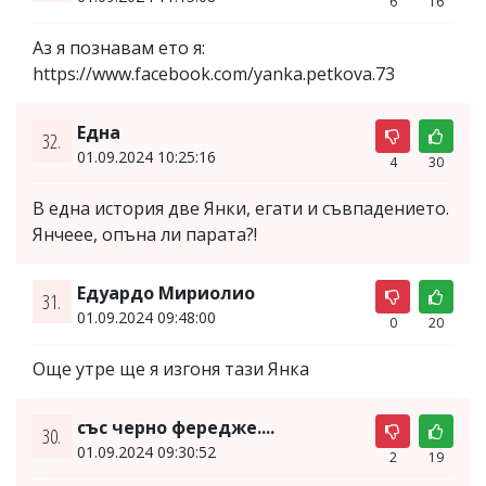
6
16
Аз я познавам ето я:
https://www.facebook.com/yanka.petkova.73
Една
32.
01.09.2024 10:25:16
4
30
В една история две Янки, егати и съвпадението.
Янчеее, опъна ли парата?!
Едуардо Мириолио
31.
01.09.2024 09:48:00
0
20
Още утре ще я изгоня тази Янка
със черно фередже....
30.
01.09.2024 09:30:52
2
19