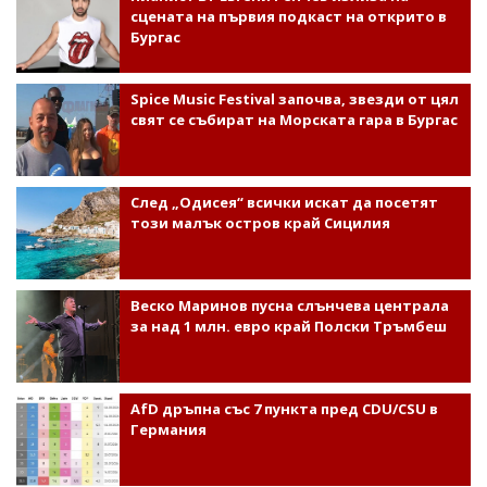
сцената на първия подкаст на открито в
Бургас
Spice Music Festival започва, звезди от цял
свят се събират на Морската гара в Бургас
След „Одисея“ всички искат да посетят
този малък остров край Сицилия
Веско Маринов пусна слънчева централа
за над 1 млн. евро край Полски Тръмбеш
AfD дръпна със 7 пункта пред CDU/CSU в
Германия