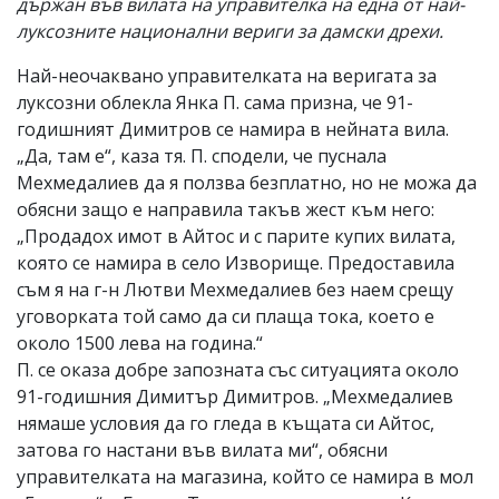
държан във вилата на управителка на една от най-
луксозните национални вериги за дамски дрехи.
Най-неочаквано управителката на веригата за
луксозни облекла Янка П. сама призна, че 91-
годишният Димитров се намира в нейната вила.
„Да, там е“, каза тя. П. сподели, че пуснала
Мехмедалиев да я ползва безплатно, но не можа да
обясни защо е направила такъв жест към него:
„Продадох имот в Айтос и с парите купих вилата,
която се намира в село Изворище. Предоставила
съм я на г-н Лютви Мехмедалиев без наем срещу
уговорката той само да си плаща тока, което е
около 1500 лева на година.“
П. се оказа добре запозната със ситуацията около
91-годишния Димитър Димитров. „Мехмедалиев
нямаше условия да го гледа в къщата си Айтос,
затова го настани във вилата ми“, обясни
управителката на магазина, който се намира в мол