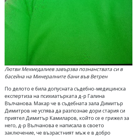
Лютви Мехмедалиев завързва познанствата си в
басейна на Минералните бани във Ветрен
По делото е била допусната съдебно-медицинска
експертиза на психиатърката д-р Галина
Вълчанова. Макар че в съдебната зала Димитър
Димитров не успява да разпознае дори стария си
приятел Димитър Камиларов, който се е грижел за
него, д-р Вълчанова е написала в своето
заключение, че възрастният мъж е в добро