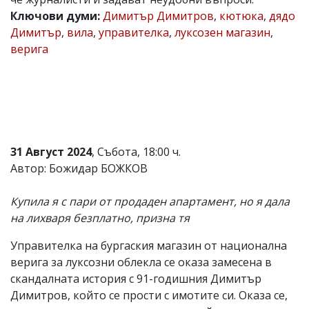
Ключови думи:
Димитър Димитров
,
кютюка
,
дядо
Коментарите
под
Димитър
,
вила
,
управителка
,
луксозен магазин
,
статиите
верига
се
въвеждат
от
читателите
и
редакцията
не
носи
31 Август 2024
, Събота, 18:00 ч.
отговорност
за
Автор: Божидар БОЖКОВ
тях!
Ако
Купила я с пари от продаден апартамент, но я дала
откриете
обиден
на лихваря безплатно, призна тя
за
вас
Управителка на бургаския магазин от национална
коментар,
верига за луксозни облекла се оказа замесена в
моля
сигнализирайте
скандалната история с 91-годишния Димитър
ни!
Димитров, който се прости с имотите си. Оказа се,