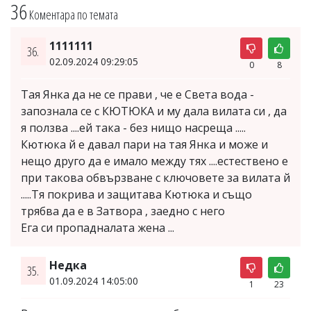
36
Коментара по темата
1111111
36.
02.09.2024 09:29:05
0
8
Тая Янка да не се прави , че е Света вода -
запознала се с КЮТЮКА и му дала вилата си , да
я ползва ....ей така - без нищо насреща .....
Кютюка й е давал пари на тая Янка и може и
нещо друго да е имало между тях ....естествено е
при такова обвързване с ключовете за вилата й
.....Тя покрива и защитава Кютюка и също
трябва да е в Затвора , заедно с него
Ега си пропадналата жена ...
Недка
35.
01.09.2024 14:05:00
1
23