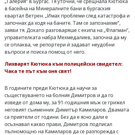
„Галерия“ в Бургас. Тя уточни, че срещнала Кютюка
в басейна на Минералните бани в бургаския
квартал Ветрен. „Имах проблеми след катастрофа и
започнах да ходя на баните. Там се запознахме“,
заяви тя. Докато разговаряше с екипа на „Флагман“,
управителката набра Мехмедалиев, започна да му
се оплаква, че репортери ѝ задават неудобни
въпроси и поиска помощ от него.
Лихварят Кютюка към полицейски свидетел:
Чака те път към оня свят!
В годините преди Кютюка да научи за
съществуването на болния Димитров и да го
изведе от дома му, за 91-годишния мъж се грижел
неговият съименник Димитър Камиларов. Двамата
са приятели от години. Без да е ясно дали е
осъзнавал какво прави, Димитров подписал
пълномощно на Камиларов да се разпорежда с