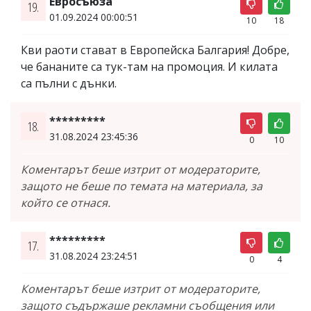
Евросъюза
19.
01.09.2024 00:00:51
10
18
Кви раоти стават в Европейска Балгария! Добре,
че бананите са тук-там на промоция. И килата
са пълни с дънки.
*********
18.
31.08.2024 23:45:36
0
10
Коментарът беше изтрит от модераторите,
защото не беше по темата на материала, за
който се отнася.
*********
17.
31.08.2024 23:24:51
0
4
Коментарът беше изтрит от модераторите,
защото съдържаше рекламни съобщения или