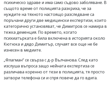
психическо здраве и има само съдово заболяване. В
същото време от полицията разкриха, че за
нуждите на тяхното настоящо разследване са
поръчани други две медицински експертизи, които
категорично установяват, че Димитров се намира в
тежка деменция. По времето, когато
психиатърката е била включена в историята около
Кютюка и дядо Димитър, случаят все още не бе
изнесен в медиите.
„Флагман“ се свърза с д-р Вълчанова. След като
изслуша въпроса защо нейната експертиза се
различава коренно от тези в полицията, тя просто
затвори телефона си и спря повече да го вдига.