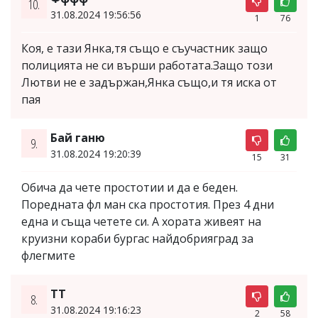
10.
31.08.2024 19:56:56
1
76
Коя, е тази Янка,тя също е съучастник защо
полицията не си върши работата.Защо този
Лютви не е задържан,Янка също,и тя иска от
пая
Бай ганю
9.
31.08.2024 19:20:39
15
31
Обича да чете простотии и да е беден.
Поредната фл ман ска простотия. През 4 дни
една и съща четете си. А хората живеят на
круизни кораби бургас найдобрияград за
флегмите
ТТ
8.
31.08.2024 19:16:23
2
58