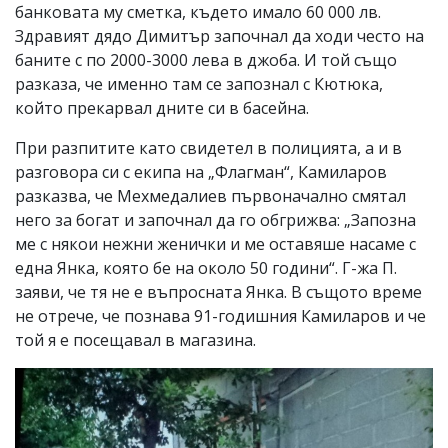
банковата му сметка, където имало 60 000 лв.
Здравият дядо Димитър започнал да ходи често на
баните с по 2000-3000 лева в джоба. И той също
разказа, че именно там се запознал с Кютюка,
който прекарвал дните си в басейна.
При разпитите като свидетел в полицията, а и в
разговора си с екипа на „Флагман“, Камиларов
разказва, че Мехмедалиев първоначално смятал
него за богат и започнал да го обгрижва: „Запозна
ме с някои нежни женички и ме оставяше насаме с
една Янка, която бе на около 50 години“. Г-жа П.
заяви, че тя не е въпросната Янка. В същото време
не отрече, че познава 91-годишния Камиларов и че
той я е посещавал в магазина.