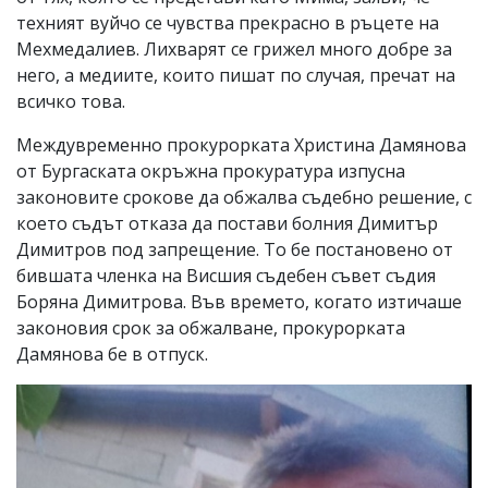
техният вуйчо се чувства прекрасно в ръцете на
Мехмедалиев. Лихварят се грижел много добре за
него, а медиите, които пишат по случая, пречат на
всичко това.
Междувременно прокурорката Христина Дамянова
от Бургаската окръжна прокуратура изпусна
законовите срокове да обжалва съдебно решение, с
което съдът отказа да постави болния Димитър
Димитров под запрещение. То бе постановено от
бившата членка на Висшия съдебен съвет съдия
Боряна Димитрова. Във времето, когато изтичаше
законовия срок за обжалване, прокурорката
Дамянова бе в отпуск.