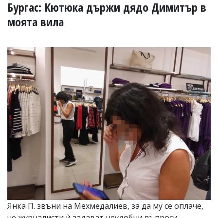
УКРАЙНА
Бургас: Кютюка държи дядо Димитър в
СПОРТ
моята вила
РАЗСЛЕДВАНЕ
БИЗНЕС
ЮГ
Управители:
Веселин
Василев,
email:
v.vasilev@flagman.bg
Катя
Касабова,
еmail:
k.kassabova@flagman.bg
Главен
редактор:
Иван
Колев,
email:
Янка П. звъни на Мехмедалиев, за да му се оплаче,
office@flagman.bg
че журналисти ѝ задават неудобни въпроси.