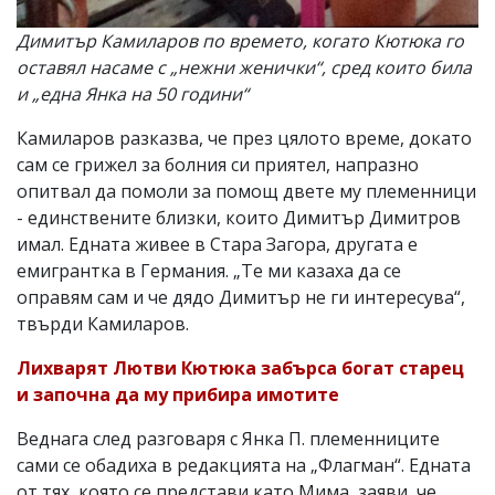
Димитър Камиларов по времето, когато Кютюка го
оставял насаме с „нежни женички“, сред които била
и „една Янка на 50 години“
Камиларов разказва, че през цялото време, докато
сам се грижел за болния си приятел, напразно
опитвал да помоли за помощ двете му племенници
- единствените близки, които Димитър Димитров
имал. Едната живее в Стара Загора, другата е
емигрантка в Германия. „Те ми казаха да се
оправям сам и че дяд
о Димитър не ги интересува“,
твърди Камиларов.
Лихварят Лютви Кютюка забърса богат старец
и започна да му прибира имотите
Веднага след разговаря с Янка П. племенниците
сами се обадиха в редакцията на „Флагман“. Едната
от тях, която се представи като Мима, заяви, че