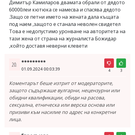
Димитър Камиларов двамата обрали от дядото
60000леи кютюка се намесва и спасява дядото
.Защо се петни името на жената дала къщата
под наем ,защото е станала неволен свидетел
Това е недопустимо уронване на авторитета на
тази жена от страна на журналиста Божидар
,който доставя неверни клевети
*********
20.
01.09.2024 00:03:39
4
3
Коментарът беше изтрит от модераторите,
защото съдържаше вулгарни, нецензурни или
обидни квалификации, обиди на расова,
сексуална, етническа или верска основа или
призиви към насилие по адрес на конкретни
лица.