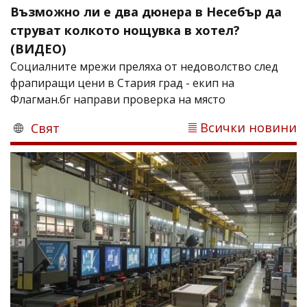
Възможно ли е два дюнера в Несебър да
струват колкото нощувка в хотел?
(ВИДЕО)
Социалните мрежи преляха от недоволство след
фрапиращи цени в Стария град - екип на
Флагман.бг направи проверка на място
Всички новини
Свят