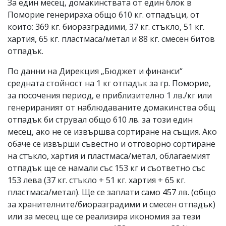
За един месец, домакинствата от един блок в
Поморие генерираха общо 610 кг. отпадъци, от
които: 369 кг. биоразградими, 37 кг. стъкло, 51 кг.
хартия, 65 кг. пластмаса/метал и 88 кг. смесен битов
отпадък.
По данни на Дирекция „Бюджет и финанси“
средната стойност на 1 кг отпадък за гр. Поморие,
за посочения период, е приблизително 1 лв./кг или
генерираният от наблюдаваните домакинства общ
отпадък би струвал общо 610 лв. за този един
месец, ако не се извършва сортиране на същия. Ако
обаче се извърши съвестно и отговорно сортиране
на стъкло, хартия и пластмаса/метал, облагаемият
отпадък ще се намали със 153 кг и съответно със
153 лева (37 кг. стъкло + 51 кг. хартия + 65 кг.
пластмаса/метал). Ще се заплати само 457 лв. (общо
за хранителните/биоразградими и смесен отпадък)
или за месец ще се реализира икономия за тези