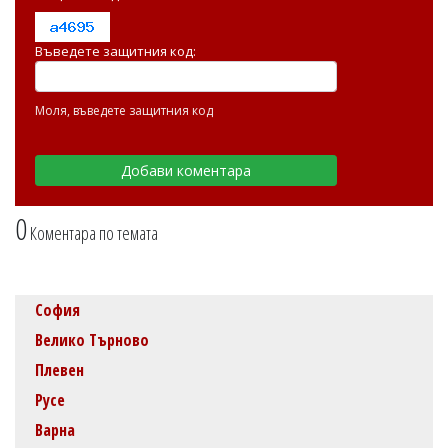
Въведете защитния код:
Моля, въведете защитния код
0
Коментара по темата
София
Велико Търново
Плевен
Русе
Варна