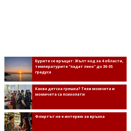
Бурите се връщат: Жълт код за 4 области,
температурите "падат леко" до 30-35
градуса
Каква детска грешка? Тези момчета и
момичета са психопати
Флиртът не е интервю за връзка