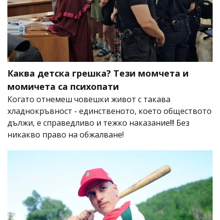
Каква детска грешка? Тези момчета и
момичета са психопати
Когато отнемеш човешки живот с такава
хладнокръвност - единственото, което обществото
дължи, е справедливо и тежко наказание!!! Без
никакво право на обжалване!