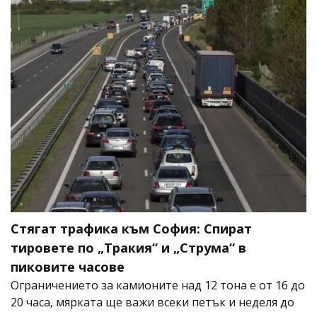
Стягат трафика към София: Спират
тировете по „Тракия“ и „Струма“ в
пиковите часове
Ограничението за камионите над 12 тона е от 16 до
20 часа, мярката ще важи всеки петък и неделя до