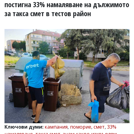
УКРАЙНА
постигна 33% намаляване на дължимото
СПОРТ
за такса смет в тестов район
РАЗСЛЕДВАНЕ
БИЗНЕС
ЮГ
Управители:
Веселин
Василев,
email:
v.vasilev@flagman.bg
Катя
Касабова,
еmail:
k.kassabova@flagman.bg
Главен
редактор:
Иван
Колев,
email:
Ключови думи:
кампания
,
поморие
,
смет
,
33%
office@flagman.bg
намаляване
,
такса смет
,
знам какво изхвърлям