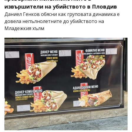
извършители на убийството в Пловдив
Даниел Генков обясни как груповата динамика е
довела непълнолетните до убийството на
Младежкия хълм