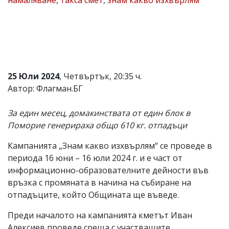
Коментарите
под
статиите
се
въвеждат
от
читателите
25 Юли 2024
, Четвъртък, 20:35 ч.
и
редакцията
Автор: Флагман.БГ
не
носи
За един месец, домакинствата от един блок в
отговорност
за
Поморие генерираха общо 610 кг. отпадъци
тях!
Ако
Кампанията „Знам какво изхвърлям“ се проведе в
откриете
периода 16 юни – 16 юли 2024 г. и е част от
обиден
за
информационно-образователните дейности във
вас
връзка с промяната в начина на събиране на
коментар,
отпадъците, който Общината ще въведе.
моля
сигнализирайте
ни!
Преди началото на кампанията кметът Иван
Алексиев проведе среща с участващите