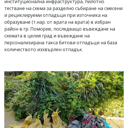
институционална инфраструктура, пилотно
тестване на схема за разделно събиране на смесени
и рециклируеми отпадъци при източника на
образуване (т.нар. от врата на врата) в избран
район в гр. Поморие, последващо въвеждане на
схемата в целия град и въвеждане на
персонализирана такса битови отпадъци на база
количеството изхвърлен отпадък.