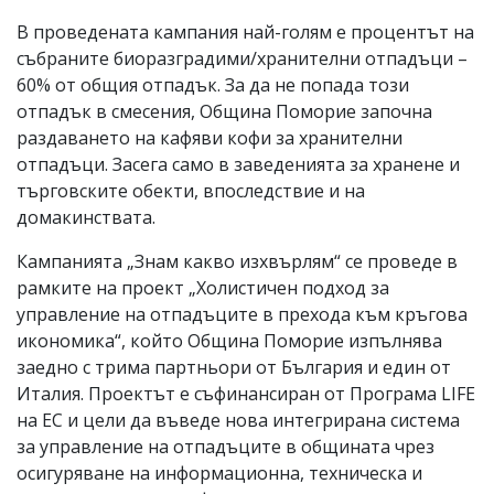
В проведената кампания най-голям е процентът на
събраните биоразградими/хранителни отпадъци –
60% от общия отпадък. За да не попада този
отпадък в смесения, Община Поморие започна
раздаването на кафяви кофи за хранителни
отпадъци. Засега само в заведенията за хранене и
търговските обекти, впоследствие и на
домакинствата.
Кампанията „Знам какво изхвърлям“ се проведе в
рамките на проект „Холистичен подход за
управление на отпадъците в прехода към кръгова
икономика“, който Община Поморие изпълнява
заедно с трима партньори от България и един от
Италия. Проектът е съфинансиран от Програма LIFE
на ЕС и цели да въведе нова интегрирана система
за управление на отпадъците в общината чрез
осигуряване на информационна, техническа и