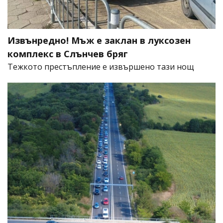
Извънредно! Мъж е заклан в луксозен
комплекс в Слънчев бряг
​Тежкото престъпление е извършено тази нощ