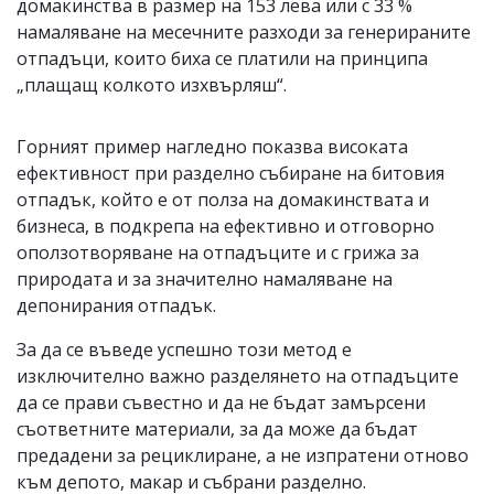
домакинства в размер на 153 лева или с 33 %
намаляване на месечните разходи за генерираните
отпадъци, които биха се платили на принципа
„плащащ колкото изхвърляш“.
Горният пример нагледно показва високата
ефективност при разделно събиране на битовия
отпадък, който е от полза на домакинствата и
бизнеса, в подкрепа на ефективно и отговорно
оползотворяване на отпадъците и с грижа за
природата и за значително намаляване на
депонирания отпадък.
За да се въведе успешно този метод е
изключително важно разделянето на отпадъците
да се прави съвестно и да не бъдат замърсени
съответните материали, за да може да бъдат
предадени за рециклиране, а не изпратени отново
към депото, макар и събрани разделно.