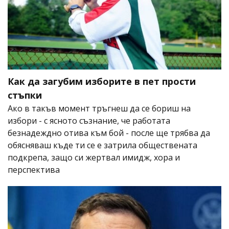
Как да загубим изборите в пет прости
стъпки
Ако в такъв момент тръгнеш да се бориш на
избори - с ясното съзнание, че работата
безнадеждно отива към бой - после ще трябва да
обясняваш къде ти се е затрила обществената
подкрепа, защо си жертвал имидж, хора и
перспектива