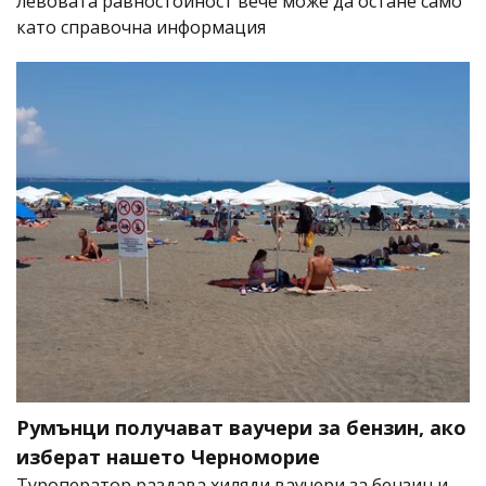
левовата равностойност вече може да остане само
като справочна информация
Румънци получават ваучери за бензин, ако
изберат нашето Черноморие
Туроператор раздава хиляди ваучери за бензин и