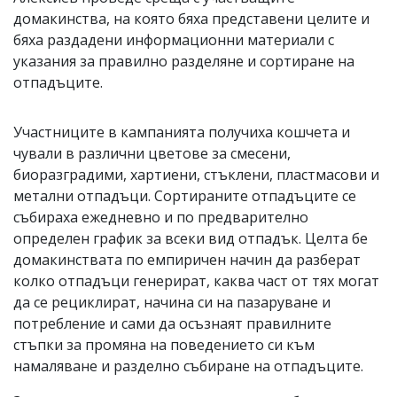
домакинства, на която бяха представени целите и
бяха раздадени информационни материали с
указания за правилно разделяне и сортиране на
отпадъците.
Участниците в кампанията получиха кошчета и
чували в различни цветове за смесени,
биоразградими, хартиени, стъклени, пластмасови и
метални отпадъци. Сортираните отпадъците се
събираха ежедневно и по предварително
определен график за всеки вид отпадък. Целта бе
домакинствата по емпиричен начин да разберат
колко отпадъци генерират, каква част от тях могат
да се рециклират, начина си на пазаруване и
потребление и сами да осъзнаят правилните
стъпки за промяна на поведението си към
намаляване и разделно събиране на отпадъците.