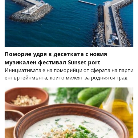
Поморие удря в десетката с новия
музикален фестивал Sunset port
Инициативата е на поморийци от сферата на парти
ентъртейнмънта, които милеят за родния си град