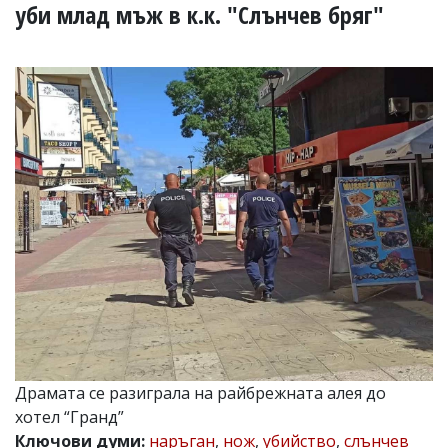
УКРАЙНА
уби млад мъж в к.к. "Слънчев бряг"
СПОРТ
РАЗСЛЕДВАНЕ
БИЗНЕС
ЮГ
Управители:
Веселин
Василев,
email:
v.vasilev@flagman.bg
Катя
Касабова,
еmail:
k.kassabova@flagman.bg
Главен
редактор:
Иван
Драмата се разиграла на райбрежната алея до
Колев,
хотел “Гранд”
email:
office@flagman.bg
Ключови думи:
наръган
,
нож
,
убийство
,
слънчев