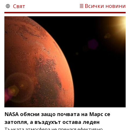
Всички новини
Свят
NASA обясни защо почвата на Марс се
затопля, а въздухът остава леден
Тънката атмосфера не пренася ефективно