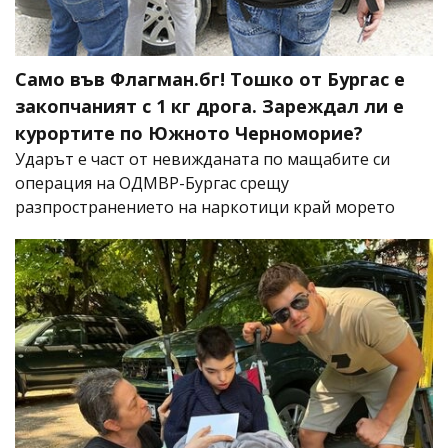
Само във Флагман.бг! Тошко от Бургас е
закопчаният с 1 кг дрога. Зареждал ли е
курортите по Южното Черноморие?
Ударът е част от невижданата по мащабите си
операция на ОДМВР-Бургас срещу
разпространението на наркотици край морето