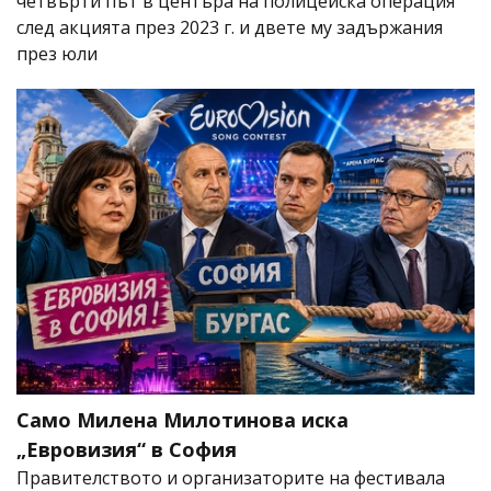
четвърти път в центъра на полицейска операция
след акцията през 2023 г. и двете му задържания
през юли
Само Милена Милотинова иска
„Евровизия“ в София
Правителството и организаторите на фестивала