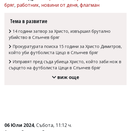
бряг
,
работник
,
новини от деня
,
флагман
Коментарите
под
статиите
Тема в развитие
се
въвеждат
14 години затвор за Христо, извършил брутално
от
убийство в Слънчев бряг
читателите
и
Прокуратурата поиска 15 години за Христо Димитров,
редакцията
който уби футболиста Цецо в Слънчев бряг
не
носи
Изправят пред съда убиеца Христо, който заби нож в
отговорност
сърцето на футболиста Цеци в Слънчев бряг
за
тях!
виж още
Ако
откриете
обиден
за
вас
коментар,
моля
сигнализирайте
ни!
06 Юли 2024
, Събота, 11:12 ч.