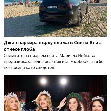
Джип паркира върху плажа в Свети Влас,
отнесе глоба
Снимките на пиар експерта Мариела Нейкова
предизвикаха силна реакция във Facebook, а тя бе
потърсена като свидетел