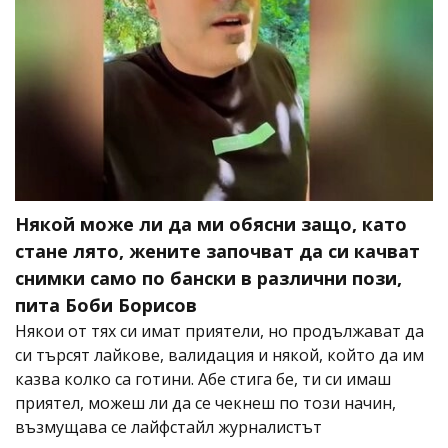
Някой може ли да ми обясни защо, като
стане лято, жените започват да си качват
снимки само по бански в различни пози,
пита Боби Борисов
Някои от тях си имат приятели, но продължават да
си търсят лайкове, валидация и някой, който да им
казва колко са готини. Абе стига бе, ти си имаш
приятел, можеш ли да се чекнеш по този начин,
възмущава се лайфстайл журналистът