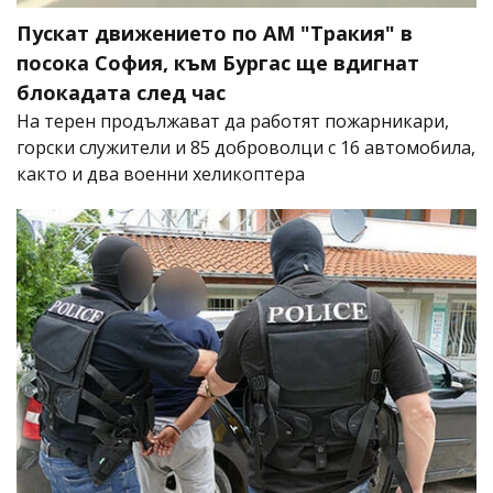
Пускат движението по АМ "Тракия" в
посока София, към Бургас ще вдигнат
блокадата след час
На терен продължават да работят пожарникари,
горски служители и 85 доброволци с 16 автомобила,
както и два военни хеликоптера