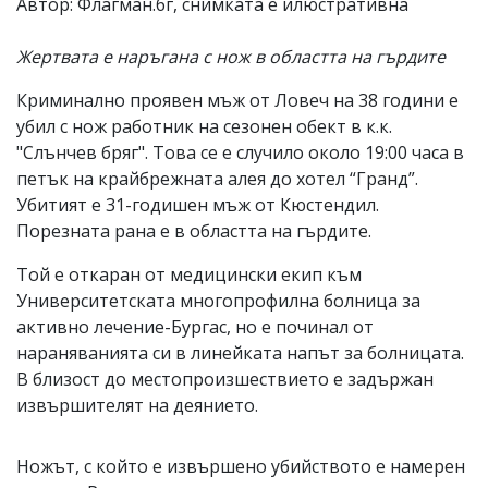
Автор: Флагман.бг, снимката е илюстративна
Жертвата е наръгана с нож в областта на гърдите
Криминално проявен мъж от Ловеч на 38 години е
убил с нож работник на сезонен обект в к.к.
"Слънчев бряг". Това се е случило около 19:00 часа в
петък на крайбрежната алея до хотел “Гранд”.
Убитият е 31-годишен мъж от Кюстендил.
Порезната рана е в областта на гърдите.
Той е откаран от медицински екип към
Университетската многопрофилна болница за
активно лечение-Бургас, но е починал от
нараняванията си в линейката напът за болницата.
В близост до местопроизшествието е задържан
извършителят на деянието.
Ножът, с който е извършено убийството е намерен