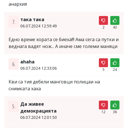
анархия
така така
7.
06.07.2024 12:59:49
2
43
Едно време хората се биеха!!! Ама сега са путки и
веднага вадят нож... А иначе сме големи маняци
ahaha
6.
06.07.2024 12:33:06
5
24
Кви са тия дебели манговци полицаи на
снимката хаха
Да живее
5.
демокрацията
12
38
06.07.2024 12:01:50