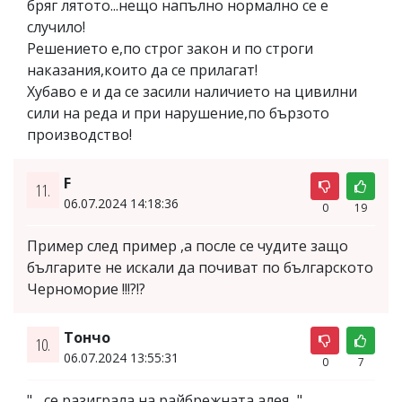
бряг лятото...нещо напълно нормално се е
случило!
Решението е,по строг закон и по строги
наказания,които да се прилагат!
Хубаво е и да се засили наличието на цивилни
сили на реда и при нарушение,по бързото
производство!
F
11.
06.07.2024 14:18:36
0
19
Пример след пример ,а после се чудите защо
българите не искали да почиват по българското
Черноморие !!!?!?
Тончо
10.
06.07.2024 13:55:31
0
7
" ...се разиграла на райбрежната алея..."