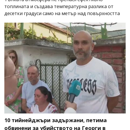
топлината и създава температурна разлика от
десетки градуси само на метър над повърхността
10 тийнейджъри задържани, петима
обвинени за убийството на Георги в