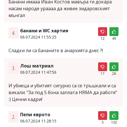
Банани имааа Иван Костов мавъра ги докара
насам народе ураааа да живее зидаровският
мънгал
банани и WC хартия
4.
06.07.2024 11:55:25
12
49
Сладки ли са бананите в анархията днес ?!
Лош матриал
3.
06.07.2024 11:47:56
17
28
И убиеца и убитият сигурно са се тръшкали и са
викали: "За под 5 бона заплата НЯМА да работя"
:) Ценни кадри!
Пепи еврото
2.
06.07.2024 11:28:15
5
102