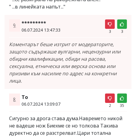
" ...в линейката напът..."
*********
9.
06.07.2024 13:47:33
3
3
Коментарът беше изтрит от модераторите,
защото съдържаше вулгарни, нецензурни или
обидни квалификации, обиди на расова,
сексуална, етническа или верска основа или
призиви към насилие по адрес на конкретни
лица.
То
8.
06.07.2024 13:09:07
2
35
Сигурно за дрога става дума.Навремето никой
не вадеше нож Биехме се но толкова Такива
дуректно да се разстрелват.Цари тотална