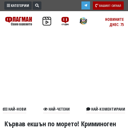
КАТЕГОРИИ
ВАШИЯТ СИГНАЛ
ПРОМО
НОВИНИТЕ
ДНЕС: 75
ЗОНА
ИЗБОРИ
2026
ПРАКТИЧНО
КУЛТУРА
ЗДРАВЕ
ПОЛИТИКА
ОБЩИНИ
ОБЩЕСТВО
ЛАЙФСТАЙЛ
НАЙ-НОВИ
НАЙ-ЧЕТЕНИ
НАЙ-КОМЕНТИРАНИ
ВОЙНАТА
В
Кървав екшън по морето! Криминоген