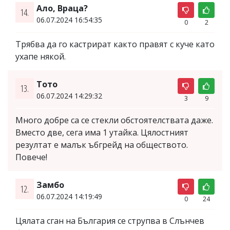
Ало, Враца?
14.
06.07.2024 16:54:35
0
2
Трябва да го кастрират както правят с куче като
ухапе някой.
Тото
13.
06.07.2024 14:29:32
3
9
Много добре са се стекли обстоятелствата даже.
Вместо две, сега има 1 утайка. Цялостният
резултат е малък ъбгрейд на обществото.
Повече!
Замбо
12.
06.07.2024 14:19:49
0
24
Цялата сган на България се струпва в Слънчев