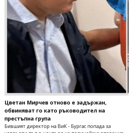
Цветан Мирчев отново е задържан,
обвиняват го като ръководител на
престъпна група
Бившият директор на ВиК - Бургас попада за