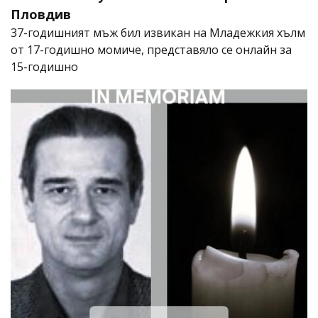
Пловдив
37-годишният мъж бил извикан на Младежкия хълм
от 17-годишно момиче, представяло се онлайн за
15-годишно