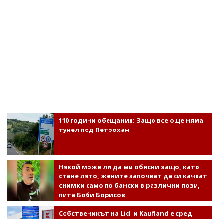
110 години обещания: Защо все още няма
тунел под Петрохан
Някой може ли да ми обясни защо, като
стане лято, жените започват да си качват
снимки само по бански в различни пози,
пита Боби Борисов
Собственикът на Lidl и Kaufland е сред