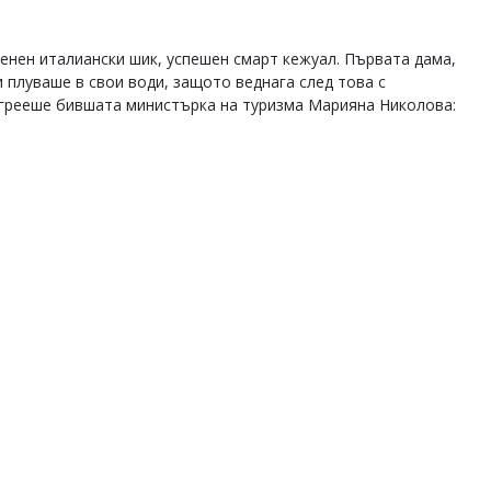
менен италиански шик, успешен смарт кежуал. Първата дама,
и плуваше в свои води, защото веднага след това с
грееше бившата министърка на туризма Марияна Николова:
ица за истинските браншовици не е случайно. Очаква се в
ст, тъй като се ползва с уважението им.
 Тя е едно от основните лица на „Българската Коледа“ –
неравностойно положение, където Милошев е продуцент, а
кто е министър, била е забелязана в Слънчев бряг дори и
о на роднини на министри не се гледа с добро око.