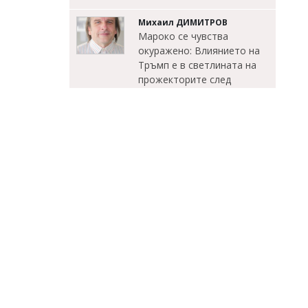
Михаил ДИМИТРОВ
Мароко се чувства
окуражено: Влиянието на
Тръмп е в светлината на
прожекторите след
катастрофата в Сеута
ЗАТВОРИ
07/08/2026, Петък 18:31
0
Михаил ДИМИТРОВ
Съветник иска да направи
секс парти в сградата на
Общината, плаши със съд,
ако му откажат