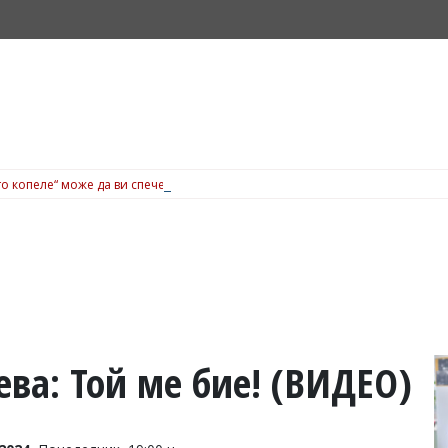
о копеле“ може да ви спечели вечеря за 200 евро в Dock 5, вижте подробн
ва: Той ме бие! (ВИДЕО)