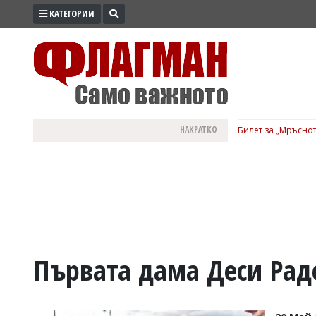
КАТЕГОРИИ
ПРОМО
ЗОНА
ИЗБОРИ
2026
ПРАКТИЧНО
НАКРАТКО
Билет за „Мръснот
КУЛТУРА
ЗДРАВЕ
ПОЛИТИКА
ОБЩИНИ
ОБЩЕСТВО
ЛАЙФСТАЙЛ
Първата дама Деси Раде
ВОЙНАТА
В