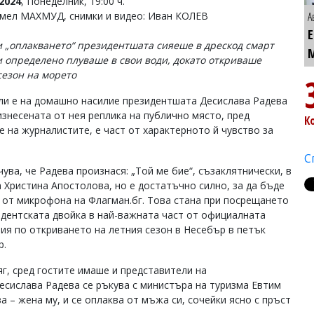
2024
, Понеделник, 19:00 ч.
Емел МАХМУД, снимки и видео: Иван КОЛЕВ
А
 „оплакването“ президентшата сияеше в дрескод смарт
и определено плуваше в свои води, докато откриваше
сезон на морето
ли е на домашно насилие президентшата Десислава Радева
изнесената от нея реплика на публично място, пред
К
е на журналистите, е част от характерното й чувство за
С
чува, че Радева произнася: „Той ме бие“, съзаклятнически, в
а Христина Апостолова, но е достатъчно силно, за да бъде
 от микрофона на Флагман.бг. Това стана при посрещането
идентската двойка в най-важната част от официалната
ия по откриването на летния сезон в Несебър в петък
р.
г, сред гостите имаше и представители на
Десислава Радева се ръкува с министъра на туризма Евтим
– жена му, и се оплаква от мъжа си, сочейки ясно с пръст