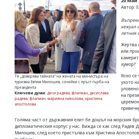
20 Май 
УКРАЙНА
Автор: 
СПОРТ
Въпреки
РАЗСЛЕДВАНЕ
кежуал 
БИЗНЕС
летния 
ЮГ
Жертва 
или про
Управители:
камерит
Веселин
хумор?
Василев,
email:
Ясно се 
Тя „доверява тайната“ на жената на министъра на
v.vasilev@flagman.bg
ухото н
туризма Евтим Милошев, сочейки с пръст гърба на
Катя
президента
уловено
Касабова,
Ключови думи:
деси радева
,
флагман
,
десислава
на през
еmail:
k.kassabova@flagman.bg
радева
,
флагман
,
марияна николова
,
христина
церемон
апостолова
Главен
привече
редактор:
Иван
Голяма част от държавния елит бе дошъл на морския бря
Колев,
дипломатическия корпус у нас. Вижда се как след Радев 
email:
Милошев, след което пристъпва към Христина Апостолова 
office@flagman.bg