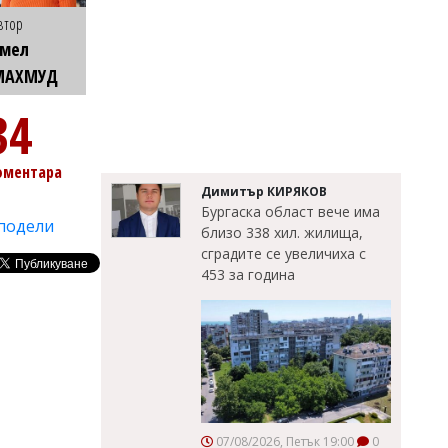
втор
Емел
МАХМУД
34
оментара
Димитър КИРЯКОВ
Бургаска област вече има
подели
близо 338 хил. жилища,
сградите се увеличиха с
453 за година
07/08/2026, Петък 19:00
0