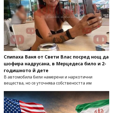
Спипаха Ваня от Свети Влас посред нощ да
шофира надрусана, в Мерцедеса било и 2-
годишното й дете
В автомобила били намерени и наркотични
вещества, но се уточнява собствеността им