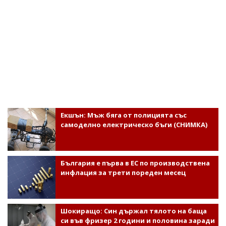
Екшън: Мъж бяга от полицията със
самоделно електрическо бъги (СНИМКА)
България е първа в ЕС по производствена
инфлация за трети пореден месец
Шокиращо: Син държал тялото на баща
си във фризер 2 години и половина заради