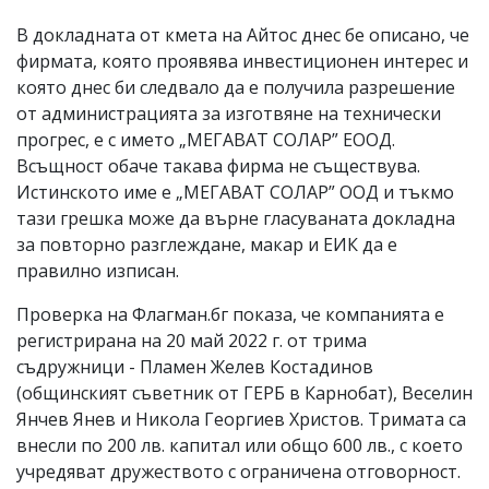
В докладната от кмета на Айтос днес бе описано, че
фирмата, която проявява инвестиционен интерес и
която днес би следвало да е получила разрешение
от администрацията за изготвяне на технически
прогрес, е с името „МЕГАВАТ СОЛАР” ЕООД.
Всъщност обаче такава фирма не съществува.
Истинското име е „МЕГАВАТ СОЛАР” ООД и тъкмо
тази грешка може да върне гласуваната докладна
за повторно разглеждане, макар и ЕИК да е
правилно изписан.
Проверка на Флагман.бг показа, че компанията е
регистрирана на 20 май 2022 г. от трима
съдружници - Пламен Желев Костадинов
(общинският съветник от ГЕРБ в Карнобат), Веселин
Янчев Янев и Никола Георгиев Христов. Тримата са
внесли по 200 лв. капитал или общо 600 лв., с което
учредяват дружеството с ограничена отговорност.