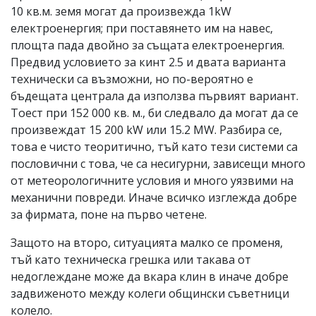
10 кв.м. земя могат да произвежда 1kW
електроенергия; при поставянето им на навес,
площта пада двойно за същата електроенергия.
Предвид условието за кинт 2.5 и двата варианта
технически са възможни, но по-вероятно е
бъдещата централа да използва първият вариант.
Тоест при 152 000 кв. м., би следвало да могат да се
произвеждат 15 200 kW или 15.2 MW. Разбира се,
това е чисто теоритично, тъй като тези системи са
пословични с това, че са несигурни, зависещи много
от метеорологичните условия и много уязвими на
механични повреди. Иначе всичко изглежда добре
за фирмата, поне на първо четене.
Защото на второ, ситуацията малко се променя,
тъй като техническа грешка или такава от
недоглеждане може да вкара клин в иначе добре
задвиженото между колеги общински съветници
колело.