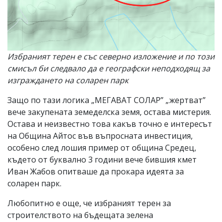
Избраният терен е със северно изложение и по този
смисъл би следвало да е географски неподходящ за
изграждането на соларен парк
Защо по тази логика „МЕГАВАТ СОЛАР” „жертват”
вече закупената земеделска земя, остава мистерия.
Остава и неизвестно това какъв точно е интересът
на Община Айтос във въпросната инвестиция,
особено след лошия пример от община Средец,
където от буквално 3 години вече бившия кмет
Иван Жабов опитваше да прокара идеята за
соларен парк.
Любопитно е още, че избраният терен за
строителството на бъдещата зелена