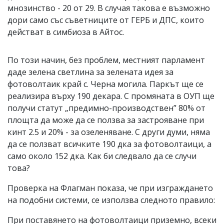
мнозинство - 20 от 29. В случая такова е възможно
дори само със съветниците от ГЕРБ и ДПС, които
действат в симбиоза в Айтос.
По този начин, без проблем, местният парламент
даде зелена светлина за зелената идея за
фотоволтаик край с. Черна могила. Паркът ще се
реализира върху 190 декара. С промяната в ОУП ще
получи статут „предимно-производствен” 80% от
площта да може да се ползва за застрояване при
кинт 2.5 и 20% - за озеленяване. С други думи, няма
да се ползват всичките 190 дка за фотоволтаици, а
само около 152 дка. Как би следвало да се случи
това?
Проверка на Флагман показа, че при изграждането
на подобни системи, се използва следното правило:
При поставянето на фотоволтаици приземно, всеки