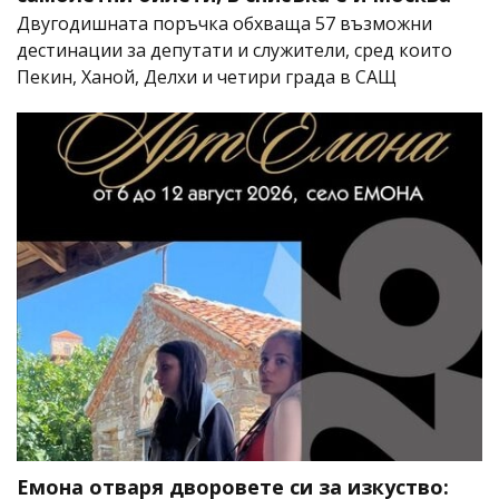
Двугодишната поръчка обхваща 57 възможни
дестинации за депутати и служители, сред които
Пекин, Ханой, Делхи и четири града в САЩ
Емона отваря дворовете си за изкуство: