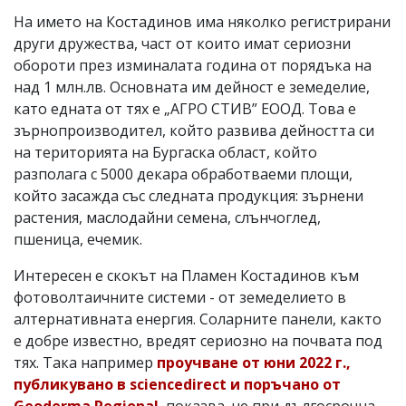
На името на Костадинов има няколко регистрирани
други дружества, част от които имат сериозни
обороти през изминалата година от порядъка на
над 1 млн.лв. Основната им дейност е земеделие,
като едната от тях е „АГРО СТИВ” ЕООД. Това е
зърнопроизводител, който развива дейността си
на територията на Бургаска област, който
разполага с 5000 декара обработваеми площи,
който засажда със следната продукция: зърнени
растения, маслодайни семена, слънчоглед,
пшеница, ечемик.
Интересен е скокът на Пламен Костадинов към
фотоволтаичните системи - от земеделието в
алтернативната енергия. Соларните панели, както
е добре известно, вредят сериозно на почвата под
тях. Така например
проучване от юни 2022 г.,
публикувано в sciencedirect и поръчано от