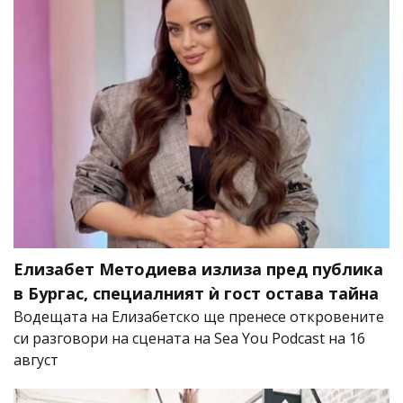
Елизабет Методиева излиза пред публика
в Бургас, специалният ѝ гост остава тайна
Водещата на Елизабетско ще пренесе откровените
си разговори на сцената на Sea You Podcast на 16
август