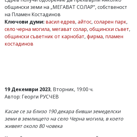
общински земи на „МЕГАВАТ СОЛАР", собственост
Коментарите
под
на Пламен Костадинов
статиите
Ключови думи:
васил едрев
,
айтос
,
соларен парк
,
се
село черна могила
,
мегават солар
,
общински съвет
,
въвеждат
от
общински съветник от карнобат
,
фирма
,
пламен
читателите
костадинов
и
редакцията
не
носи
отговорност
за
тях!
Ако
19 Декември 2023
, Вторник, 19:00 ч.
откриете
обиден
Автор: Георги РУСЧЕВ
за
вас
Касае се за близо 190 декара бивши земеделски
коментар,
моля
земи в землището на село Черна могила, в което
сигнализирайте
живеят около 80 човека
ни!