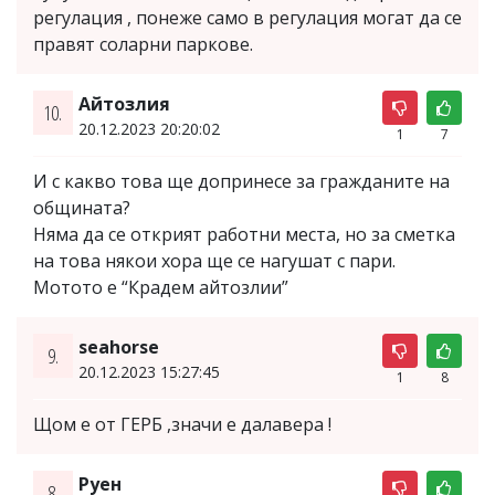
регулация , понеже само в регулация могат да се
правят соларни паркове.
Айтозлия
10.
20.12.2023 20:20:02
1
7
И с какво това ще допринесе за гражданите на
общината?
Няма да се открият работни места, но за сметка
на това някои хора ще се нагушат с пари.
Мотото е “Крадем айтозлии”
seahorse
9.
20.12.2023 15:27:45
1
8
Щом е от ГЕРБ ,значи е далавера !
Руен
8.