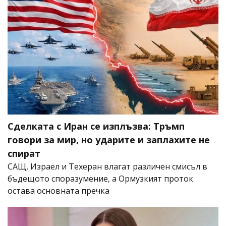
Сделката с Иран се изплъзва: Тръмп
говори за мир, но ударите и заплахите не
спират
САЩ, Израел и Техеран влагат различен смисъл в
бъдещото споразумение, а Ормузкият проток
остава основната пречка