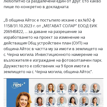
любопитно са раздалечени един от друг. Ето какво
пише по-конкретно в докладната:
„В община Айтос е постъпило искане с вх.№92-ф
1158/31.10.2023 г. от „МЕГАВАТ СОЛАР” ЕООД ЕИК
206945822, … за даване на разрешение за
изработването на проект за изменение на
действащия Общ устройствен план (ОУП) на
община Айтос в частта му за имоти в землището на
с. Черна могила. Инвестиционното намерение на
възложителя е изграждане на фотоволтаичен парк.
Дружеството е собственик на 9 броя имоти в
землището на с. Черна могила, община Айтос”.