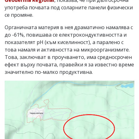
Geoderma Regional
, показва, че при дългосрочна
употреба почвата под соларните панели физически
се промяне.
Органичната материя в нея драматично намалява с
до -61%, повишава се електрокондуктивността и
показателят pH (към киселинност), а паралено с
това намаля и активността на микроорганизмите.
Това, заключват в проучването, има средносрочен
ефект върху почвата, правейки я за известно време
значително по-малко продуктивна.