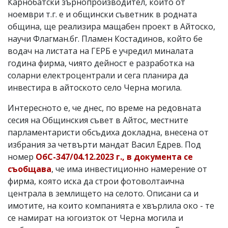
Карнобатски зърнопроизводител, който от
ноември т.г. е и общински съветник в родната
община, ще реализира мащабен проект в Айтоско,
научи Флагман.бг. Пламен Костадинов, който бе
водач на листата на ГЕРБ е учредил миналата
година фирма, чиято дейност е разработка на
соларни електроцентрали и сега планира да
инвестира в айтоското село Черна могила.
Интересното е, че днес, по време на редовната
сесия на Общинския съвет в Айтос, местните
парламентаристи обсъдиха докладна, внесена от
избрания за четвърти мандат Васил Едрев. Под
номер
ОбС-347/04.12.2023 г., в документа се
съобщава
, че има инвестиционно намерение от
фирма, която иска да строи фотоволтаична
централа в землището на селото. Описани са и
имотите, на които компанията е хвърлила око - те
се намират на югоизток от Черна могила и