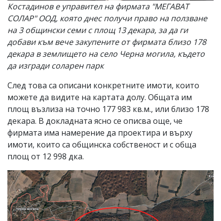
Костадинов е управител на фирмата "МЕГАВАТ
СОЛАР" ООД, която днес получи право на ползване
на 3 общински семи с площ 13 декара, за да ги
добави към вече закупените от фирмата близо 178
декара в землището на село Черна могила, където
да изгради соларен парк
След това са описани конкретните имоти, които
можете да видите на картата долу. Общата им
площ възлиза на точно 177 983 кв.м., или близо 178
декара. В докладната ясно се описва още, че
фирмата има намерение да проектира и върху
имоти, които са общинска собственост и с обща
площ от 12 998 дка.