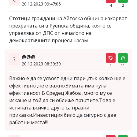
20.12.2023 09:47:06
4
2
Стотици граждани на Айтоска община изкарват
прехраната си в Руенска община, която се
управлява от ДПС от началото на
демократичните процеси насам.
@@@
7.
20.12.2023 08:39:39
1
11
Важно е да се усвоят едни пари ,пък колко ще е
ефективно ,не е важно.Зимата има нула
ефективност.В Средец Жабов ,много му се
искаше и той да си оближе пръстите.Това е
истината,всичко друго са празни
приказки.Инвестиция било,да сигурно с две
работни места!!!