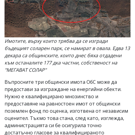
Имотите, върху които трябва да се изгради
бъдещият соларен парк, се намират в овала. Едва 13
декара са общинските, които днес бяха отдадени
към останалите 177 дка частни, собственост на
"МЕГАВАТ СОЛАР"
Въпросните три общински имота ОбС може да
предостави за изграждане на енергийни обекти.
Нужно е квалифицирано мнозинство и
предоставяне на равностоен имот от общински
поземлен фонд по оценка, изготвена от независим
оценител. Тъкмо това стана, след като, изглежда,
администрацията си бе осигурила точно
достатъчно гласове за квалифицираното