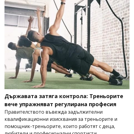
Държавата затяга контрола: Треньорите
вече упражняват регулирана професия
Правителството въвежда задължителни
квалификационни изисквания за треньорите и
помощник-треньорите, които работят с деца,
любители и професионални спортисти