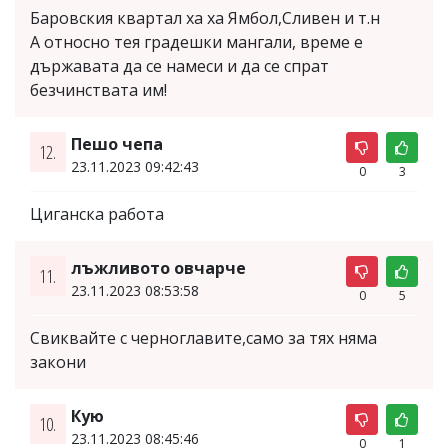
Баровския квартал ха ха Ямбол,Сливен и т.н
А относно тея градешки мангали, време е
държавата да се намеси и да се спрат
безчинствата им!
Пешо чепа
12.
23.11.2023 09:42:43
0
3
Циганска работа
лъжливото овчарче
11.
23.11.2023 08:53:58
0
5
Свиквайте с черноглавите,само за тях няма
закони
Кую
10.
23.11.2023 08:45:46
0
1