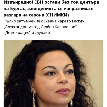
Извънредно! ЕВН остави без ток центъра
на Бургас, заведенията се изпразниха в
разгара на сезона (СНИМКИ)
Пълно затъмнение обхвана карето между
„Александровска“, „Любен Каравелов“,
„Демокрация“ и „Булаир“