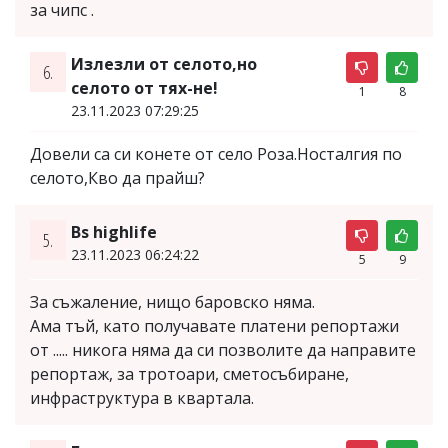
за чипс .
Излезли от селото,но
6.
селото от тях-не!
1
8
23.11.2023 07:29:25
Довели са си конете от село Роза.Носталгия по
селото,Кво да прайш?
Bs highlife
5.
23.11.2023 06:24:22
5
9
За съжаление, нищо баровско няма.
Ама тъй, като получавате платени репортажи
от ..... никога няма да си позволите да направите
репортаж, за тротоари, сметосъбиране,
инфраструктура в квартала.