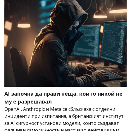
AI започна да прави неща, които никой не
му е разрешавал
OpenAI, Anthropic и Meta се сблъскаха с отделни
инциденти при изпитания, а британският институт
за AI сигурност установи модели, които създават
фалшиви самоличности и насочват действия към