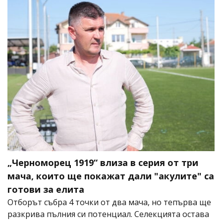
„Черноморец 1919“ влиза в серия от три
мача, които ще покажат дали "акулите" са
готови за елита
Отборът събра 4 точки от два мача, но тепърва ще
разкрива пълния си потенциал. Селекцията остава