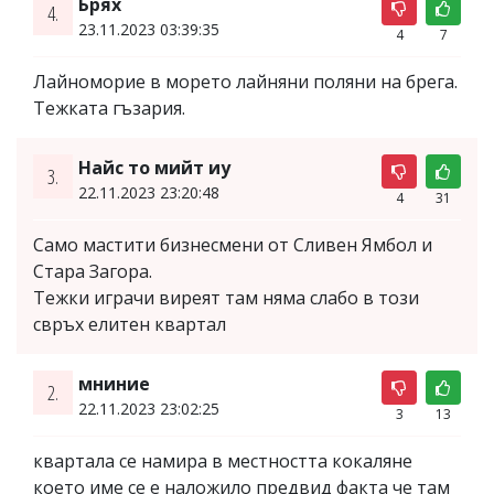
Брях
4.
23.11.2023 03:39:35
4
7
Лайноморие в морето лайняни поляни на брега.
Тежката гъзария.
Найс то мийт иу
3.
22.11.2023 23:20:48
4
31
Само мастити бизнесмени от Сливен Ямбол и
Стара Загора.
Тежки играчи виреят там няма слабо в този
свръх елитен квартал
мниние
2.
22.11.2023 23:02:25
3
13
квартала се намира в местността кокаляне
което име се е наложило предвид факта че там