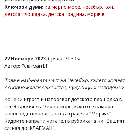
Ключови думи:
кв. черно море
,
несебър
,
кон
,
Коментарите
под
детска площадка
,
детска градина
,
моряче
статиите
се
въвеждат
от
читателите
и
редакцията
не
22 Ноември 2023
, Сряда, 21:30 ч.
носи
Автор: Флагман.БГ
отговорност
за
тях!
Това е най-новата част на Несебър, където живеят
Ако
основно млади семейства, чужденци и новодомци
откриете
обиден
за
Коне си играят и наторяват детската площадка в
вас
несебърския кв. Черно море, която се намира
коментар,
непосредствено до детска градина "Моряче".
моля
сигнализирайте
Кадрите изпрати читател в рубриката ни „Вашият
ни!
сигнал до ФЛАГМАН“.