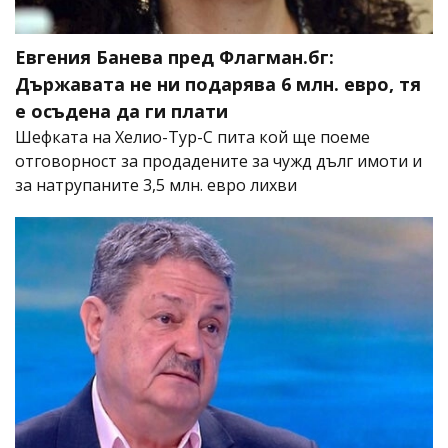
Евгения Банева пред Флагман.бг:
Държавата не ни подарява 6 млн. евро, тя
е осъдена да ги плати
Шефката на Хелио-Тур-С пита кой ще поеме
отговорност за продадените за чужд дълг имоти и
за натрупаните 3,5 млн. евро лихви