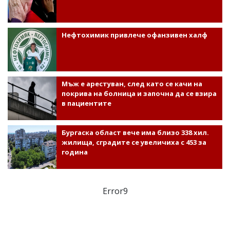
Нефтохимик привлече офанзивен халф
Мъж е арестуван, след като се качи на
покрива на болница и започна да се взира
в пациентите
Бургаска област вече има близо 338 хил.
жилища, сградите се увеличиха с 453 за
година
Error9