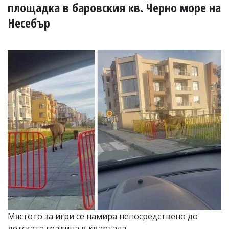
УКРАЙНА
площадка в баровския кв. Черно море на
СПОРТ
Несебър
РАЗСЛЕДВАНЕ
БИЗНЕС
ЮГ
Управители:
Веселин
Василев,
email:
v.vasilev@flagman.bg
Катя
Касабова,
еmail:
k.kassabova@flagman.bg
Главен
редактор:
Иван
Колев,
email:
Мястото за игри се намира непосредствено до
office@flagman.bg
детската градина в квартала