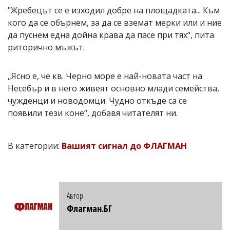
"Жребецът се е изходил добре на площадката... Към
кого да се обърнем, за да се вземат мерки или и ние
да пуснем една дойна крава да пасе при тях“, пита
риторично мъжът.
„Ясно е, че кв. Черно море е най-новата част на
Несебър и в него живеят основно млади семейства,
чужденци и новодомци. Чудно откъде са се
появили тези коне“, добавя читателят ни.
В категории:
Вашият сигнал до ФЛАГМАН
Автор
Флагман.БГ