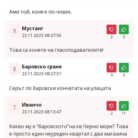
Ами той, коня е по-човек.
Мустанг
9.
23.11.2023 08:37:50
2
5
Това са конете на гласоподавателите!
Баровско сране
8.
23.11.2023 08:27:51
0
3
Серът по баровски кончатата на улицата
Иванчо
7.
23.11.2023 08:13:47
2
11
Какво му е "баровското"на кв.Черно море? Това
е просто един неуреден квартал с два магазина