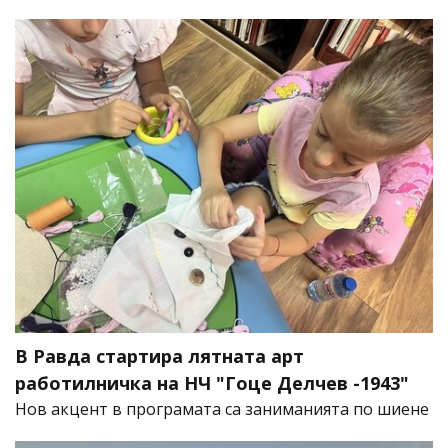
В Равда стартира лятната арт
работилничка на НЧ "Гоце Делчев -1943"
Нов акцент в програмата са заниманията по шиене