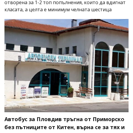
отворена за 1-2 топ попълнения, които да вдигнат
класата, а целта е минимум челната шестица
Автобус за Пловдив тръгна от Приморско
без пътниците от Китен, върна се за тях и