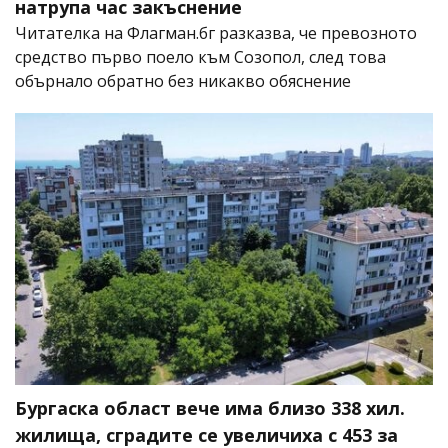
натрупа час закъснение
Читателка на Флагман.бг разказва, че превозното
средство първо поело към Созопол, след това
обърнало обратно без никакво обяснение
Бургаска област вече има близо 338 хил.
жилища, сградите се увеличиха с 453 за