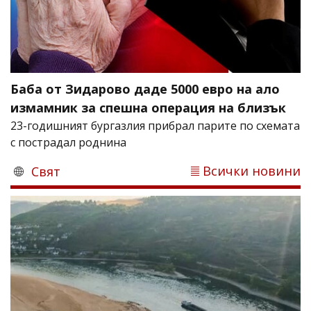
Баба от Зидарово даде 5000 евро на ало
измамник за спешна операция на близък
23-годишният бургазлия прибрал парите по схемата
с пострадал роднина
Всички новини
Свят