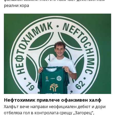
реални хора
Нефтохимик привлече офанзивен халф
Халфът вече направи неофициален дебют и дори
отбеляза гол в контролата срещу „Загорец“,