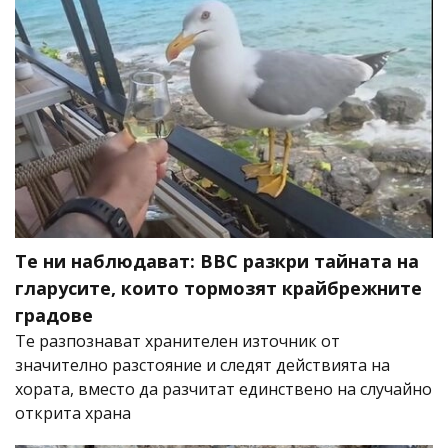
Те ни наблюдават: BBC разкри тайната на
гларусите, които тормозят крайбрежните
градове
Те разпознават хранителен източник от
значително разстояние и следят действията на
хората, вместо да разчитат единствено на случайно
открита храна