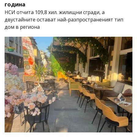
година
НСИ отчита 109,8 хил. жилищни сгради, а
двустайните остават най-разпространеният тип
дом в региона