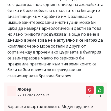
се е разиграл последният епизод на ахелойската
битка и било побеляло от костите на бягащите
византийци към корабите им в залива.ако
имаше заинтересовани институции може би
щяха да намерят археологически факти за това
но явно "живота продължава" а още по вече в
днешно време това не е актуално и се изгражда
комплекс черно море хотели и други от
сорта.между впрочем ако църквата в българия
се заинтересова малко по сериозно би
предявила претенции към тия земи които са
били нейни и взети за изграждане на
стационарната брегова батарея
Жокер
1.
22.11.2023 22:54:25
7
31
Баровски квартал колкото Меден рудник е