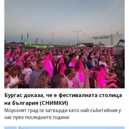
Бургас доказа, че е фестивалната столица
на България (СНИМКИ)
Морският град се затвърди като най-събитийния у
нас през последните години