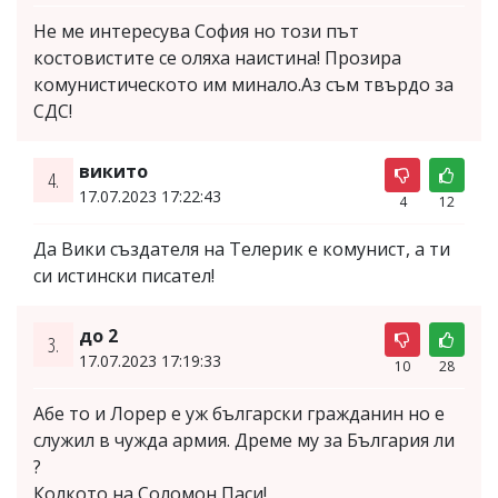
Не ме интересува София но този път
костовистите се оляха наистина! Прозира
комунистическото им минало.Аз съм твърдо за
СДС!
викито
4.
17.07.2023 17:22:43
4
12
Да Вики създателя на Телерик е комунист, а ти
си истински писател!
до 2
3.
17.07.2023 17:19:33
10
28
Абе то и Лорер е уж български гражданин но е
служил в чужда армия. Дреме му за България ли
?
Колкото на Соломон Паси!