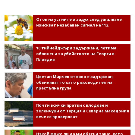
Оток на устните и задух след ужилване
изискват незабавен сигнал на 112
10 тийнейджъри задържани, петима
обвинени за убийството на Георги в
Пловдив
Цветан Мирчев отново е задържан,
обвиняват го като ръководител на
престъпна група
Почти всички пратки с плодове и
зеленчуци от Турция и Северна Македония
вече се проверяват
Някой може ли да ми обясни защо, като