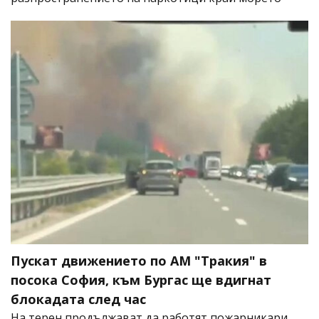
Пускат движението по АМ "Тракия" в
посока София, към Бургас ще вдигнат
блокадата след час
На терен продължават да работят пожарникари,