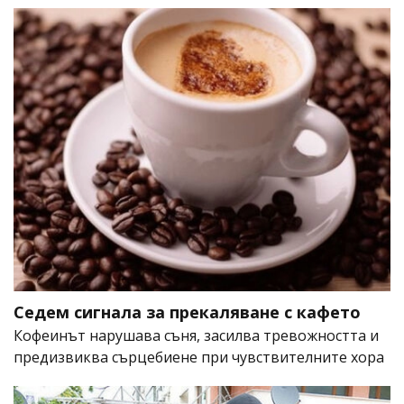
Седем сигнала за прекаляване с кафето
Кофеинът нарушава съня, засилва тревожността и
предизвиква сърцебиене при чувствителните хора