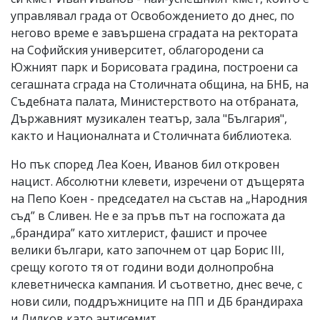
управлявал града от Освобождението до днес, по
негово време е завършена сградата на ректората
на Софийския университет, облагородени са
Южният парк и Борисовата градина, построени са
сегашната сграда на Столичната община, на БНБ, на
Съдебната палата, Министерството на отбраната,
Държавният музикален театър, зала "България",
както и Националната и Столичната библиотека.
Но пък според Леа Коен, Иванов бил откровен
нацист. Абсолютни клевети, изречени от дъщерята
на Пепо Коен - председател на състав на „Народния
съд” в Сливен. Не е за пръв път на госпожата да
„брандира” като хитлерист, фашист и прочее
велики българи, като започнем от цар Борис III,
срещу когото тя от години води долнопробна
клеветническа кампания. И съответно, днес вече, с
нови сили, поддръжниците на ПП и ДБ брандираха
и Лилков като антисемит.