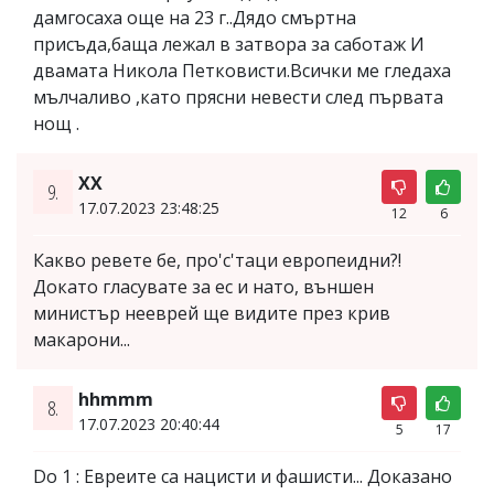
дамгосаха още на 23 г..Дядо смъртна
присъда,баща лежал в затвора за саботаж И
двамата Никола Петковисти.Всички ме гледаха
мълчаливо ,като прясни невести след първата
нощ .
XX
9.
17.07.2023 23:48:25
12
6
Какво ревете бе, про'с'таци европеидни?!
Докато гласувате за ес и нато, външен
министър нееврей ще видите през крив
макарони...
hhmmm
8.
17.07.2023 20:40:44
5
17
Do 1 : Евреите са нацисти и фашисти... Доказано