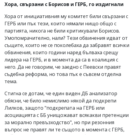
Хора, свързани с Борисов и ГЕРБ, го издигнали
Хора от инициативния му комитет били свързани с
ГЕРБ или пък тези, които нямали нищо общо с
партията, никога не били критикували Борисов.
Умопомрачително, нали? Тези обвинения идват от
същите, които не се поколебаха да забравят всички
обвинения, които години наред бълваха срещу
лидера на ГЕРБ, и в момента да са в коалиция с
него. Да не говорим, че заедно с Пеевски правят
съдебна реформа, но това пък е съвсем отделна
тема.
Стигна се дотам, че един виден ДБ анализатор
обясни, че било немислимо някой да подкрепи
Лилков, защото "подкрепата на ГЕРБ или
асоциацията с ББ унищожават всякакви претенции
за морално превъзходство", но при резонния
въпрос не правят ли те същото в момента с ГЕРБ,