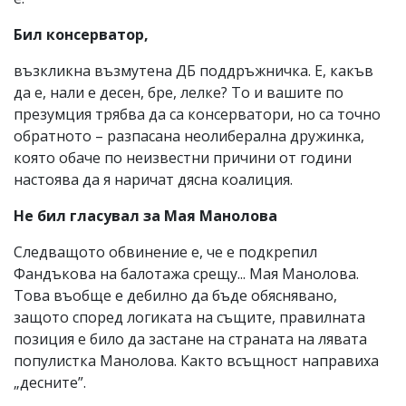
Бил консерватор,
възкликна възмутена ДБ поддръжничка. Е, какъв
да е, нали е десен, бре, лелке? То и вашите по
презумция трябва да са консерватори, но са точно
обратното – разпасана неолиберална дружинка,
която обаче по неизвестни причини от години
настоява да я наричат дясна коалиция.
Не бил гласувал за Мая Манолова
Следващото обвинение е, че е подкрепил
Фандъкова на балотажа срещу... Мая Манолова.
Това въобще е дебилно да бъде обяснявано,
защото според логиката на същите, правилната
позиция е било да застане на страната на лявата
популистка Манолова. Както всъщност направиха
„десните”.