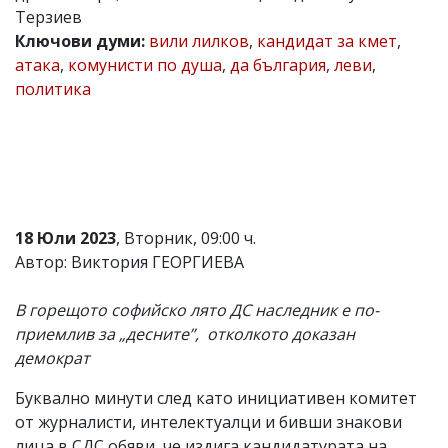
Терзиев
Коментарите
Ключови думи:
вили лилков
,
кандидат за кмет
,
под
статиите
атака
,
комунисти по душа
,
да българия
,
леви
,
се
политика
въвеждат
от
читателите
и
редакцията
не
носи
отговорност
18 Юли 2023
, Вторник, 09:00 ч.
за
тях!
Автор: Виктория ГЕОРГИЕВА
Ако
откриете
В горещото софийско лято ДС наследник е по-
обиден
за
приемлив за „десните”, отколкото доказан
вас
демократ
коментар,
моля
Буквално минути след като инициативен комитет
сигнализирайте
ни!
от журналисти, интелектуалци и бивши знакови
лица в СДС обяви, че издига кандидатурата на