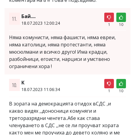
Бай....
11.
18.07.2023 12:00:24
1
10
Няма комунисти, няма фашисти, няма евреи,
няма католици, няма протестанти, няма
мюсюлмани и всичко друго! Има крадци,
разбойници, егоисти, нарциси и умствено
ограничени хора !
К
10.
18.07.2023 11:06:34
1
10
В зората на демокрацията отидох вСДС ,и
какво видях ,,доносници комуняги и
треторазрядни ченгета..Абе как става
членуването в СДС ,,не се ли проучват хората
както мен ме проучиха до девето коляно и ме