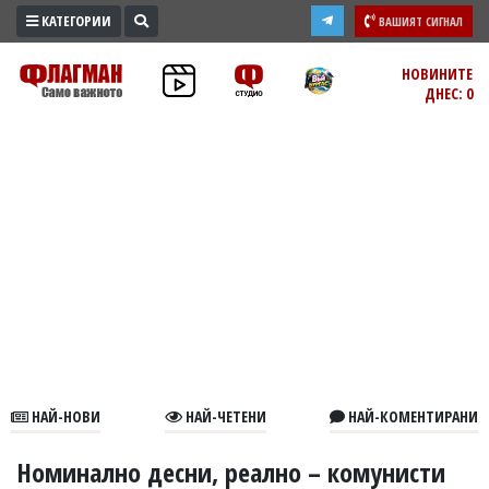
КАТЕГОРИИ
ВАШИЯТ СИГНАЛ
ПРОМО
НОВИНИТЕ
ДНЕС: 0
ЗОНА
ИЗБОРИ
2026
ПРАКТИЧНО
КУЛТУРА
ЗДРАВЕ
ПОЛИТИКА
ОБЩИНИ
ОБЩЕСТВО
ЛАЙФСТАЙЛ
НАЙ-НОВИ
НАЙ-ЧЕТЕНИ
НАЙ-КОМЕНТИРАНИ
ВОЙНАТА
В
Номинално десни, реално – комунисти