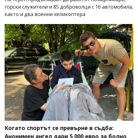
горски служители и 85 доброволци с 16 автомобила,
както и два военни хеликоптера
Когато спортът се превърне в съдба:
Анонимен ангел дари 5 000 евро за болно