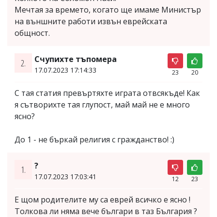
Мечтая за времето, когато ще имаме Министър
на външните работи извън еврейската
общност.
Счупихте тъпомера
2.
17.07.2023 17:14:33
23
20
С тая статия превъртяхте играта отвсякъде! Как
я сътворихте тая глупост, май май не е много
ясно?
До 1 - не бъркай религия с гражданство! :)
?
1.
17.07.2023 17:03:41
12
23
Е щом родителите му са еврей всичко е ясно !
Толкова ли няма вече българи в таз България ?