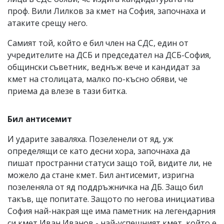
проф. Вили Лилков за кмет на София, започнаха и
атаките срещу него.
Самият той, който е бил член на СДС, един от
учредителите на ДСБ и председател на ДСБ-София,
общински съветник, веднъж вече и кандидат за
кмет на столицата, малко по-късно обяви, че
приема да влезе в тази битка.
Бил антисемит
И ударите заваляха. Позеленели от яд, уж
определящи се като десни хора, започнаха да
пишат пространни статуси защо той, видите ли, не
можело да стане кмет. Бил антисемит, изригна
позеленяла от яд поддръжничка на ДБ. Защо бил
такъв, ще попитате. Защото по негова инициатива
София най-накрая ще има паметник на легендарния
си кмет Иван Иванов - най-успешният кмет, който е