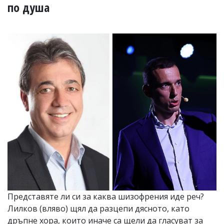
УКРАЙНА
по душа
СПОРТ
РАЗСЛЕДВАНЕ
БИЗНЕС
ЮГ
Управители:
Веселин
Василев,
email:
v.vasilev@flagman.bg
Катя
Касабова,
еmail:
k.kassabova@flagman.bg
Главен
редактор:
Иван
Представяте ли си за каква шизофрения иде реч?
Колев,
Лилков (вляво) щял да разцепи дясното, като
email:
office@flagman.bg
дръпне хора, които иначе са щели да гласуват за