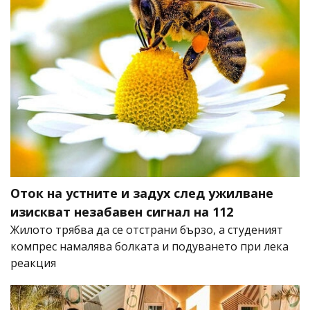
Оток на устните и задух след ужилване
изискват незабавен сигнал на 112
Жилото трябва да се отстрани бързо, а студеният
компрес намалява болката и подуването при лека
реакция