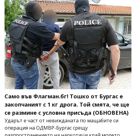
Само във Флагман.бг! Тошко от Бургас е
закопчаният с 1 кг дрога. Той смята, че ще
се размине с условна присъда (ОБНОВЕНА)
Ударът е част от невижданата по мащабите си
операция на ОДМВР-Бургас срещу
разпространението на наркотици край морето