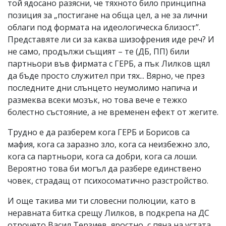
той ядосано разясни, че тяхното било принципна
позиция за „постигане на обща цел, а не за лични
облаги под формата на идеологическа близост”.
Представяте ли си за каква шизофрения иде реч? И
не само, продължи същият – те (ДБ, ПП) били
партньори във фирмата с ГЕРБ, а пък Лилков щял
да бъде просто служител при тях... Вярно, че през
последните дни слънцето неумолимо напича и
размеква всеки мозък, но това вече е тежко
болестно състояние, а не временен ефект от жегите.
Трудно е да разберем кога ГЕРБ и Борисов са
мафия, кога са заразно зло, кога са неизбежно зло,
кога са партньори, кога са добри, кога са лоши.
Вероятно това би могъл да разбере единствено
човек, страдащ от психосоматично разстройство.
И още такива ми ти словесни полюции, като в
неравната битка срещу Лилков, в подкрепа на ДС
отрочето Васил Терзиев, яростно, с пяна на устата