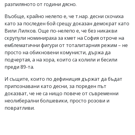
разпиляното от години дясно.
Въобще, крайно нелепо е, че т.нар. десни скочиха
като за последен бой срещу доказан демократ като
Вили Лилков. Още по-нелепо е, че без никакви
скрупули номинираха за кмет на София отроче на
емблематични фигури от тоталитарния режим – не
просто на обикновени комунисти, държа да
подчертая, а на хора, които са колили и бесили
преди 89-та.
И същите, които по дефиниция държат да бъдат
припознавани като десни, за пореден път
доказват, че не са нищо повече от съвременни
неолиберални болшевики, просто розови и
повратливи.