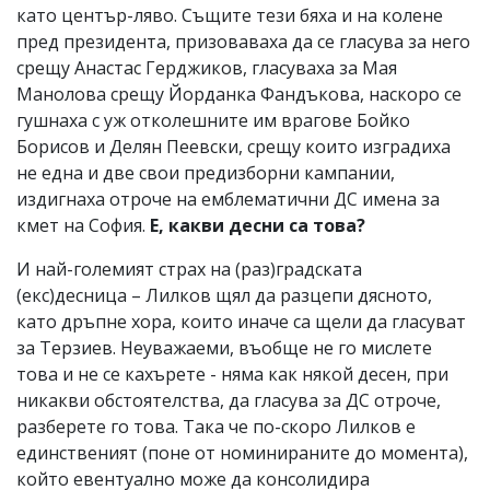
като център-ляво. Същите тези бяха и на колене
пред президента, призоваваха да се гласува за него
срещу Анастас Герджиков, гласуваха за Мая
Манолова срещу Йорданка Фандъкова, наскоро се
гушнаха с уж отколешните им врагове Бойко
Борисов и Делян Пеевски, срещу които изградиха
не една и две свои предизборни кампании,
издигнаха отроче на емблематични ДС имена за
кмет на София.
Е, какви десни са това?
И най-големият страх на (раз)градската
(екс)десница – Лилков щял да разцепи дясното,
като дръпне хора, които иначе са щели да гласуват
за Терзиев. Неуважаеми, въобще не го мислете
това и не се кахърете - няма как някой десен, при
никакви обстоятелства, да гласува за ДС отроче,
разберете го това. Така че по-скоро Лилков е
единственият (поне от номинираните до момента),
който евентуално може да консолидира