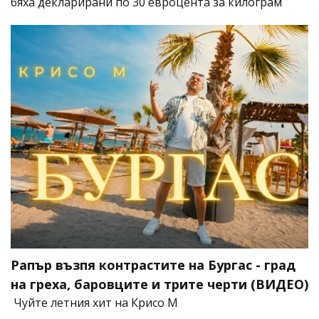
бяха декларирани по 30 евроцента за килограм
Рапър възпя контрастите на Бургас - град
на греха, баровците и трите черти (ВИДЕО)
Чуйте летния хит на Крисо М