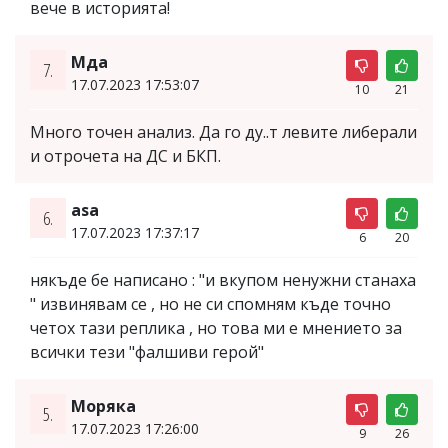
вече в историята!
Мда
7.
17.07.2023 17:53:07
10
21
Много точен анализ. Да го ду..т левите либерали
и отрочета на ДС и БКП.
asa
6.
17.07.2023 17:37:17
6
20
някъде бе написано : "и вкупом ненужни станаха
" извинявам се , но не си спомням къде точно
четох тази реплика , но това ми е мнението за
всички тези "фалшиви герой"
Моряка
5.
17.07.2023 17:26:00
9
26