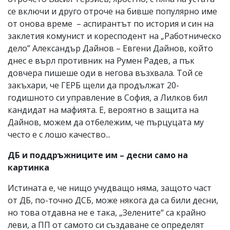
се включи и друго отроче на бивше популярно име
от онова време – аспирантът по история и син на
заклетия комунист и коресподент на „Работническо
дело” Александър Дайнов – Евгени Дайнов, който
днес е върл противник на Румен Радев, а пък
довчера пишеше оди в негова възхвала. Той се
закъхари, че ГЕРБ щели да продължат 20-
годишното си управление в София, а Лилков бил
кандидат на мафията. Е, вероятно в защита на
Дайнов, можем да отбележим, че пърцуцата му
често е с лошо качество...
ДБ и поддръжниците им – десни само на
картинка
Истината е, че нищо учудващо няма, защото част
от ДБ, по-точно ДСБ, може някога да са били десни,
но това отдавна не е така, „Зелените“ са крайно
леви, а ПП от самото си създаване се определят