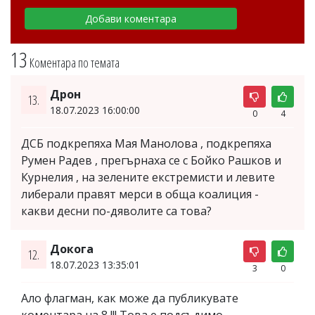
13
Коментара по темата
Дрон
13.
18.07.2023 16:00:00
0
4
ДСБ подкрепяха Мая Манолова , подкрепяха
Румен Радев , прегърнаха се с Бойко Рашков и
Курнелия , на зелените екстремисти и левите
либерали правят мерси в обща коалиция -
какви десни по-дяволите са това?
Докога
12.
18.07.2023 13:35:01
3
0
Ало флагман, как може да публикувате
коментара на 8 !!! Това е подсъдимо.