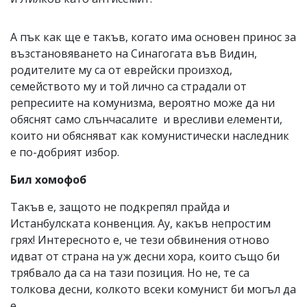
А пък как ще е такъв, когато има основен принос за
възстановяването на Синагогата във Видин,
родителите му са от еврейски произход,
семейството му и той лично са страдали от
репресиите на комунизма, вероятно може да ни
обяснят само слънчасалите и вресливи елементи,
които ни обясняват как комунистически наследник
е по-добрият избор.
Бил хомофоб
Такъв е, защото не подкрепял прайда и
Истанбулската конвенция. Ау, какъв непростим
грях! Интересното е, че тези обвинения отново
идват от страна на уж десни хора, които също би
трябвало да са на тази позиция. Но не, те са
толкова десни, колкото всеки комунист би могъл да
е.