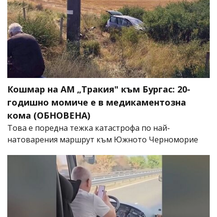
Кошмар на АМ „Тракия" към Бургас: 20-
годишно момиче е в медикаментозна
кома (ОБНОВЕНА)
Това е поредна тежка катастрофа по най-
натоварения маршрут към Южното Черноморие