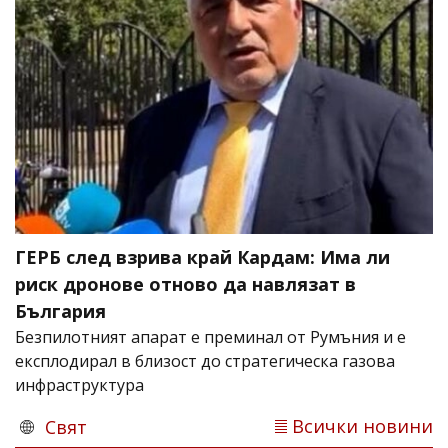
ГЕРБ след взрива край Кардам: Има ли
риск дронове отново да навлязат в
България
Безпилотният апарат е преминал от Румъния и е
експлодирал в близост до стратегическа газова
инфраструктура
Всички новини
Свят