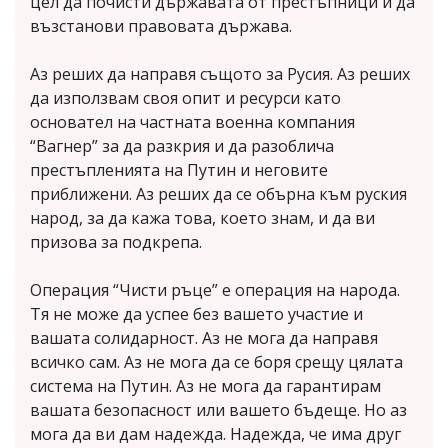
цел да почисти държавата от престъпници и да
възстанови правовата държава.
Аз реших да направя същото за Русия. Аз реших
да използвам своя опит и ресурси като
основател на частната военна компания
“Вагнер” за да разкрия и да разоблича
престъпленията на Путин и неговите
приближени. Аз реших да се обърна към руския
народ, за да кажа това, което знам, и да ви
призова за подкрепа.
Операция “Чисти ръце” е операция на народа.
Тя не може да успее без вашето участие и
вашата солидарност. Аз не мога да направя
всичко сам. Аз не мога да се боря срещу цялата
система на Путин. Аз не мога да гарантирам
вашата безопасност или вашето бъдеще. Но аз
мога да ви дам надежда. Надежда, че има друг