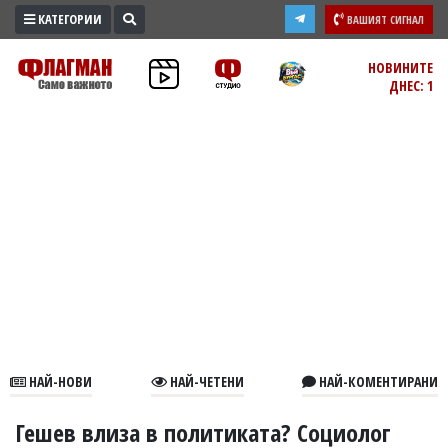
КАТЕГОРИИ
ВАШИЯТ СИГНАЛ
ПРОМО
НОВИНИТЕ
ДНЕС: 1
ЗОНА
ИЗБОРИ
2026
ПРАКТИЧНО
КУЛТУРА
ЗДРАВЕ
ПОЛИТИКА
ОБЩИНИ
ОБЩЕСТВО
ЛАЙФСТАЙЛ
НАЙ-НОВИ
НАЙ-ЧЕТЕНИ
НАЙ-КОМЕНТИРАНИ
ВОЙНАТА
В
Гешев влиза в политиката? Социолог