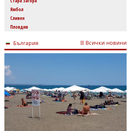
Стара Загора
Ямбол
Сливен
Пловдив
Всички новини
България