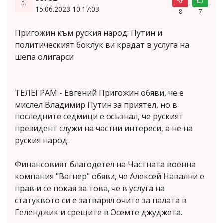
3.
15.06.2023 10:17:03
8
7
Пригожин към руския народ: Путин и
политическият боклук ви крадат в услуга на
шепа олигарси
ТЕЛЕГРАМ - Евгений Пригожин обяви, че е
мислел Владимир Путин за приятел, но в
последните седмици е осъзнал, че руският
президент служи на частни интереси, а не на
руския народ.
Финансовият благодетел на Частната военна
компания "Вагнер" обяви, че Алексей Навални е
прав и се покая за това, че в услуга на
статуквото си е затварял очите за палата в
Геленджик и срещите в Осемте джуджета.