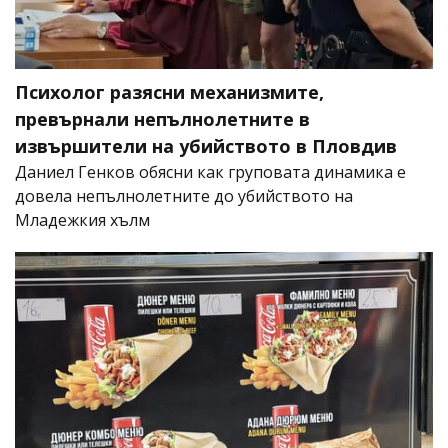
Психолог разясни механизмите,
превърнали непълнолетните в
извършители на убийството в Пловдив
Даниел Генков обясни как груповата динамика е
довела непълнолетните до убийството на
Младежкия хълм