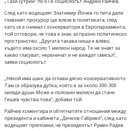
„Тази сутрин“ по бТВ социологът Андрей Райчев.
След като водещият Златимир Йочев го пита дали
главният прокурор ще влезе в политиката, след
като се е снимал с консерватори в Европарламента,
той отговори, че това е знак за празно политическо
пространство. „Другата такава ниша е вляво,
където има около 1 милион народ. Те не знаят за
какво гласуват, нервничат и не виждат смисъл“,
заяви социологът.
„Някой има шанс да оглави дясно-консервативното.
Там се образува дупка, която е за около 200-300
хиляди души. Може и половин милион да стане.
Гешев чувства това“, добави той.
Райчев коментира и обтегнатите отношения между
президента и кабинета „Денков-Габриел“, след като
водещият припомни, че президентът Румен Радев