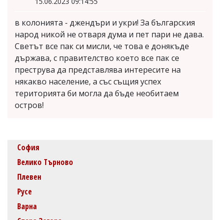
15.06.2023 09:14:55
в колонията - джендъри и укри! За българския
народ никой не отваря дума и пет пари не дава.
Светът все пак си мисли, че това е донякъде
държава, с правителство което все пак се
преструва да представлява интересите на
някакво население, а със същия успех
територията би могла да бъде необитаем
остров!
София
Велико Търново
Плевен
Русе
Варна