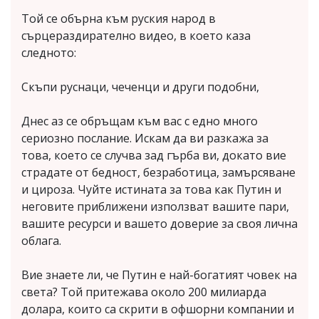
Той се обърна към руския народ в
сърцераздирателно видео, в което каза
следното:
Скъпи руснаци, чеченци и други подобни,
Днес аз се обръщам към вас с едно много
сериозно послание. Искам да ви разкажа за
това, което се случва зад гърба ви, докато вие
страдате от бедност, безработица, замърсяване
и цироза. Чуйте истината за това как Путин и
неговите приближени използват вашите пари,
вашите ресурси и вашето доверие за своя лична
облага.
Вие знаете ли, че Путин е най-богатият човек на
света? Той притежава около 200 милиарда
долара, които са скрити в офшорни компании и