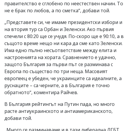
правителство е сглобено по неестествен начин. То
не е брак по любов, а по сметка“, добави той.
„Представете си, че имаме президентски избори и
на втория тур са Орбан и Зеленски. Ако първия
спечели с 80:20 ще се учудя. По-скоро ще е 90:10, а в
същото време нещо ни кара да сме като Зеленски.
Има едно пълно несъответствие между елита и
настроенията на хората. Сравнението е удачно,
защото България за първи път се разминава с
Европа по същество по три неща. Масовият
европеец е убеден, че украинците са идеалните, а
руснаците – са черните, а в България е точно
обратното“, коментира Райчев.
В България рейтингът на Путин пада, но много
расте антиукраинското и антиамериканското,
добави той.
„Много се разминаваме и в тази либерална ЛГБТ