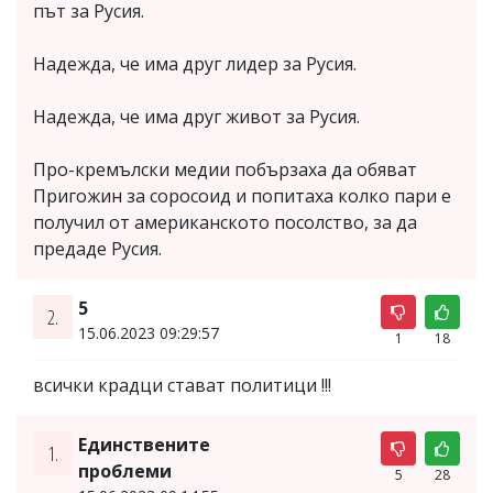
път за Русия.
Надежда, че има друг лидер за Русия.
Надежда, че има друг живот за Русия.
Про-кремълски медии побързаха да обяват
Пригожин за соросоид и попитаха колко пари е
получил от американското посолство, за да
предаде Русия.
5
2.
15.06.2023 09:29:57
1
18
всички крадци стават политици !!!
Единствените
1.
проблеми
5
28