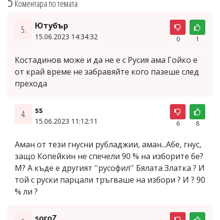
5
Коментара по темата
Ютубър
5.
15.06.2023 14:34:32
0
1
Костадинов може и да не е с Русия ама Гойко е
от край време не забравяйте кого пазеше след
прехода
ss
4.
15.06.2023 11:12:11
6
8
Аман от тези гнусни рубладжии, аман...Абе, гнус,
защо Копейкин не спечели 90 % на изборите бе?
М? А къде е другият ''русофил'' Бялата Златка ? И
той с руски парцали тръгваше на избори ? И ? 90
% ли ?
soroZ