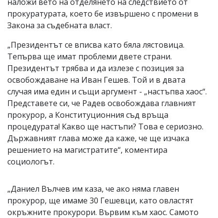
наложи вето на отделянето на следствието от
прокуратурата, което бе извършено с промени в
Закона за съдебната власт.
„Президентът се вписва като бяла лястовица.
Тепърва ще имат проблеми двете страни.
Президентът трябва и да излезе с позиция за
освобождаване на Иван Гешев. Той и в двата
случая има един и същи аргумент - „настъпва хаос“.
Представете си, че Радев освобождава главният
прокурор, а Конституционния съд връща
процедурата! Какво ще настъпи? Това е сериозно.
Държавният глава може да каже, че ще изчака
решението на магистратите“, коментира
социологът.
„Даниел Вълчев им каза, че ако няма главен
прокурор, ще имаме 30 Гешевци, като овластят
окръжните прокурори. Вървим към хаос. Самото