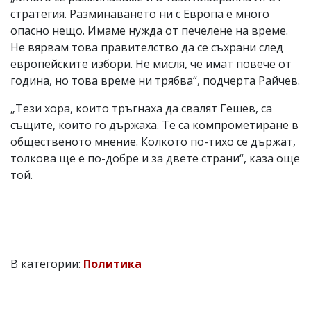
стратегия. Разминаването ни с Европа е много
опасно нещо. Имаме нужда от печелене на време.
Не вярвам това правителство да се съхрани след
европейските избори. Не мисля, че имат повече от
година, но това време ни трябва“, подчерта Райчев.
„Тези хора, които тръгнаха да свалят Гешев, са
същите, които го държаха. Те са компрометиране в
общественото мнение. Колкото по-тихо се държат,
толкова ще е по-добре и за двете страни“, каза още
той.
В категории:
Политика