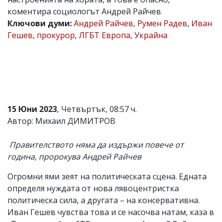
коментира социологът Андрей Райчев
Коментарите
под
Ключови думи:
Андрей Райчев
,
Румен Радев
,
Иван
статиите
Гешев
,
прокурор
,
ЛГБТ Европа
,
Украйна
се
въвеждат
от
читателите
и
редакцията
не
носи
15 Юни 2023
, Четвъртък, 08:57 ч.
отговорност
за
Автор: Михаил ДИМИТРОВ
тях!
Ако
Правителството няма да издържи повече от
откриете
обиден
година, пророкува Андрей Райчев
за
вас
Огромни ями зеят на политическата сцена. Едната
коментар,
определя нуждата от нова лявоцентристка
моля
сигнализирайте
политическа сила, а другата – на консервативна.
ни!
Иван Гешев чувства това и се насочва натам, каза в