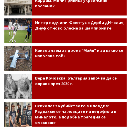
Кардам: МВнР привика украинския
посланик
Интер подчини Ювентус в Дерби дИталия,
Диуф отново блесна за шампионите
Какво знаем за дрона "Майя" и за какво се
използва той?
Вера Кочовска: България започва да се
оправя през 2030 г.
Психолог за убийството в Пловдив:
Радвахме се на ловците на педофили в
миналото, а подобна трагедия се
очакваше