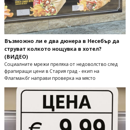
Възможно ли е два дюнера в Несебър да
струват колкото нощувка в хотел?
(ВИДЕО)
Социалните мрежи преляха от недоволство след
фрапиращи цени в Стария град - екип на
Флагман.бг направи проверка на място