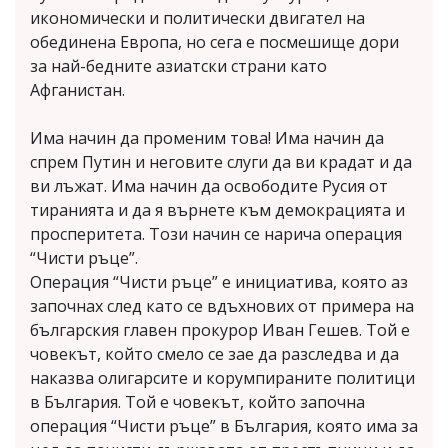
икономически и политически двигател на
обединена Европа, но сега е посмешище дори
за най-бедните азиатски страни като
Афганистан.
Има начин да променим това! Има начин да
спрем Путин и неговите слуги да ви крадат и да
ви лъжат. Има начин да освободите Русия от
тиранията и да я върнете към демокрацията и
просперитета. Този начин се нарича операция
“Чисти ръце”.
Операция “Чисти ръце” е инициатива, която аз
започнах след като се вдъхнових от примера на
българския главен прокурор Иван Гешев. Той е
човекът, който смело се зае да разследва и да
наказва олигарсите и корумпираните политици
в България. Той е човекът, който започна
операция “Чисти ръце” в България, която има за