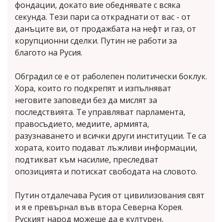
фондации, докато вие обеднявате с всяка
секунда. Тези пари са откраднати от вас - от
данъците ви, от продажбата на нефт и газ, от
корупционни сделки. Путин не работи за
благото на Русия.
Обградил се е от раболепен политически боклук.
Хора, които го подкрепят и изпълняват
неговите заповеди без да мислят за
последствията. Те управляват парламента,
правосъдието, медиите, армията,
разузнаването и всички други институции. Те са
хората, които подават лъжливи информации,
подтикват към насилие, преследват
опозицията и потискат свободата на словото.
Путин отдалечава Русия от цивилизования свят
и я е превърнал във втора Северна Корея.
Руският народ можеше да е културен,