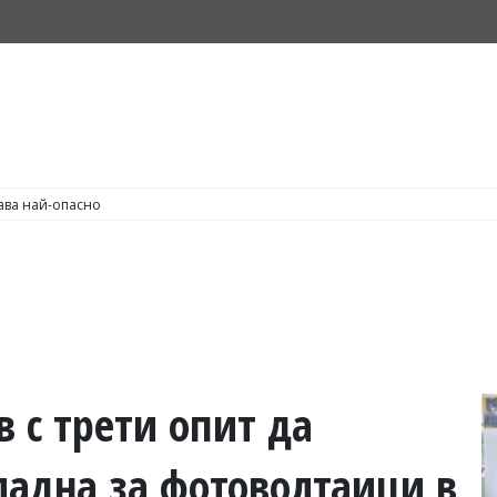
С по пушене на цигари
 с трети опит да
ладна за фотоволтаици в