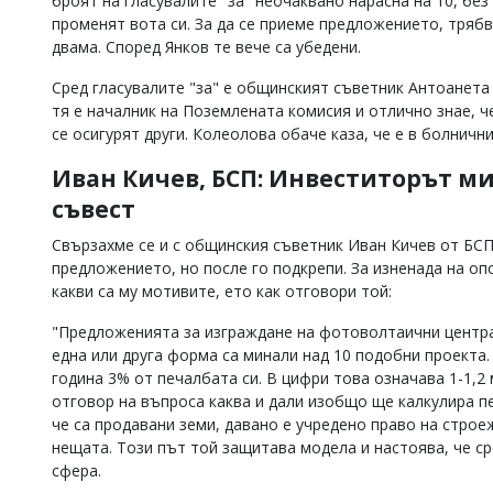
броят на гласувалите "за" неочаквано нарасна на 10, бе
променят вота си. За да се приеме предложението, трябв
двама. Според Янков те вече са убедени.
Сред гласувалите "за" е общинският съветник Антоанета
тя е началник на Поземлената комисия и отлично знае, ч
се осигурят други. Колеолова обаче каза, че е в болничн
Иван Кичев, БСП: Инвеститорът ми
съвест
Свързахме се и с общинския съветник Иван Кичев от БСП
предложението, но после го подкрепи. За изненада на оп
какви са му мотивите, ето как отговори той:
"Предложенията за изграждане на фотоволтаични централ
една или друга форма са минали над 10 подобни проекта
година 3% от печалбата си. В цифри това означава 1-1,2 
отговор на въпроса каква и дали изобщо ще калкулира 
че са продавани земи, давано е учредено право на стро
нещата. Този път той защитава модела и настоява, че с
сфера.