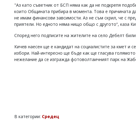
"Аз като съветник от БСП няма как да не подкрепя подоб
които Общината прибира в момента. Това е причината да 
не имам финансови завсимости. Аз не съм скрил, че с пр
приятели. Но едното няма нищо общо с другото“, каза К
Според него подписите на жителите на село Дебелт били
Кичев наесен ще е кандидат на социалистите за кмет и с
избори. Най-интересно ще бъде как ще гласува голямото
нежелание да се изгражда фотоволтаичният парк на Жабо
В категории:
Средец