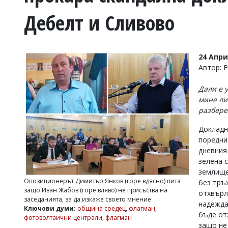
УКРАЙНА
Дебелт и Сливово
СПОРТ
РАЗСЛЕДВАНЕ
БИЗНЕС
24 Апри
ЮГ
Автор: 
Дали е 
Управители:
мине ли
Веселин
разбер
Василев,
email:
Докладн
v.vasilev@flagman.bg
Катя
поредни
Касабова,
дневния
еmail:
k.kassabova@flagman.bg
зелена 
землище
Главен
Опозиционерът Димитър Янков (горе вдясно) пита
без тръ
редактор:
защо Иван Жабов (горе вляво) не присъства на
отхвърл
Иван
заседанията, за да изкаже своето мнение
Колев,
надеждат
Ключови думи:
община средец
,
флагман
,
email:
бъде от
фотоволтаични централи
,
флагман
office@flagman.bg
защо не 