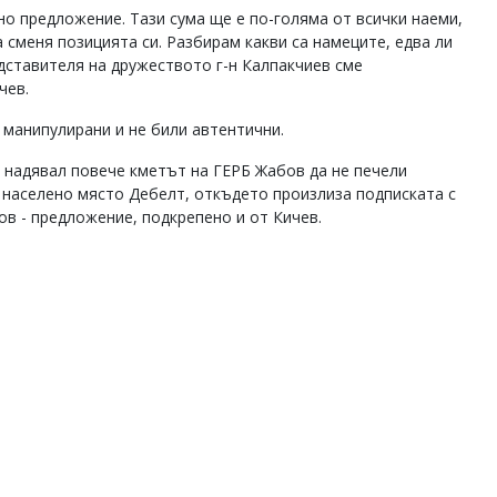
но предложение. Тази сума ще е по-голяма от всички наеми,
сменя позицията си. Разбирам какви са намеците, едва ли
едставителя на дружеството г-н Калпакчиев сме
ичев.
 манипулирани и не били автентични.
е надявал повече кметът на ГЕРБ Жабов да не печели
 населено място Дебелт, откъдето произлиза подписката с
в - предложение, подкрепено и от Кичев.