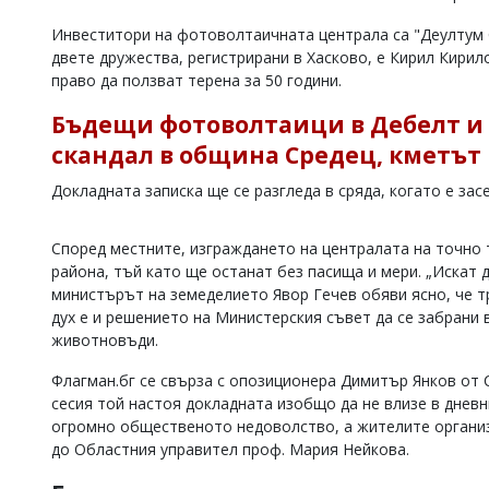
Коментарите
Инвеститори на фотоволтаичната централа са "Деултум 
под
двете дружества, регистрирани в Хасково, е Кирил Кирил
статиите
право да ползват терена за 50 години.
се
въвеждат
Бъдещи фотоволтаици в Дебелт и 
от
читателите
скандал в община Средец, кметът 
и
редакцията
Докладната записка ще се разгледа в сряда, когато е за
не
носи
отговорност
Според местните, изграждането на централата на точно 
за
района, тъй като ще останат без пасища и мери. „Искат 
тях!
министърът на земеделието Явор Гечев обяви ясно, че т
Ако
дух е и решението на Министерския съвет да се забрани 
откриете
обиден
животновъди.
за
вас
Флагман.бг се свърза с опозиционера Димитър Янков от 
коментар,
сесия той настоя докладната изобщо да не влизе в дневни
моля
огромно общественото недоволство, а жителите организ
сигнализирайте
до Областния управител проф. Мария Нейкова.
ни!