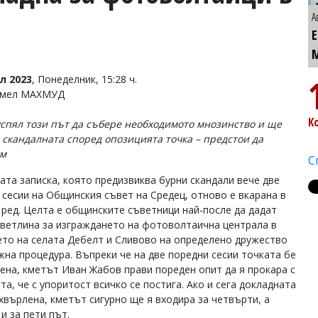
А
л 2023
, Понеделник, 15:28 ч.
Емел МАХМУД
К
успял този път да събере необходимото мнозинство и ще
 скандалната според опозицията точка – предстои да
ем
С
ата записка, която предизвиква бурни скандали вече две
 сесии на Общинския съвет на Средец, отново е вкарана в
 ред. Целта е общинските съветници най-после да дадат
светлина за изграждането на фотоволтаична централа в
то на селата Дебелт и Сливово на определено дружество
жна процедура. Въпреки че на две поредни сесии точката бе
ена, кметът Иван Жабов прави пореден опит да я прокара с
а, че с упоритост всичко се постига. Ако и сега докладната
хвърлена, кметът сигурно ще я входира за четвърти, а
и за пети път.