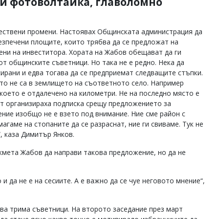
и фотоволтаика, главоломно
ществени промени. Настоявах Общинската администрация да
обезпечени площите, които трябва да се предложат на
ени на инвеститора. Хората на Жабов обещават да ги
от общинските съветници. Но така не е редно. Нека да
рани и едва тогава да се предприемат следващите стъпки.
ито не са в землището на съответното село. Например
 което е отдалечено на километри. Не на последно място е
лт организираха подписка срещу предложението за
ние изобщо не е взето под внимание. Ние сме район с
гаме на стопаните да се разраснат, ние ги свиваме. Тук не
“, каза Димитър Янков.
кмета Жабов да направи такова предложение, но да не
и да не е на сесиите. А е важно да се чуе неговото мнение“,
два трима съветници. На второто заседание през март