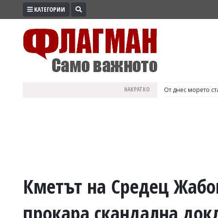
КАТЕГОРИИ
ПРОМО
ЗОНА
ИЗБОРИ
2026
ПРАКТИЧНО
НАКРАТКО
България е №1 в Е
КУЛТУРА
ЗДРАВЕ
ПОЛИТИКА
ОБЩИНИ
ОБЩЕСТВО
ЛАЙФСТАЙЛ
Кметът на Средец Жабов
ВОЙНАТА
прокара скандална док
В