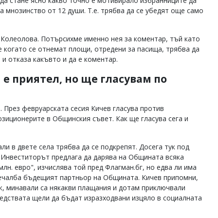
з да стане ясно какво точно е мотивирало избранниците да
а мнозинство от 12 души. Т.е. трябва да се убедят още само
 Колеолова. Потърсихме именно нея за коментар, тъй като
е когато се отнемат площи, отредени за пасища, трябва да
и и отказа какъвто и да е коментар.
 е приятел, но ще гласувам по
. През февруарската сесия Кичев гласува против
озиционерите в Общинския съвет. Как ще гласува сега и
и в двете села трябва да се подкрепят. Досега тук под
. Инвеститорът предлага да дарява на Общината всяка
млн. евро", изчислява той пред Флагман.бг, но едва ли има
печалба бъдещият партньор на Общината. Кичев припомни,
еж, минавали са някакви плащания и дотам приключвали
редствата щели да бъдат изразходвани изцяло в социалната