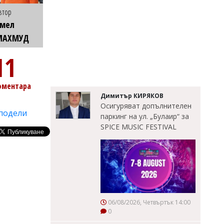
втор
Емел
МАХМУД
11
оментара
Димитър КИРЯКОВ
Осигуряват допълнителен
подели
паркинг на ул. „Булаир“ за
SPICE MUSIC FESTIVAL
06/08/2026, Четвъртък 14:00
0