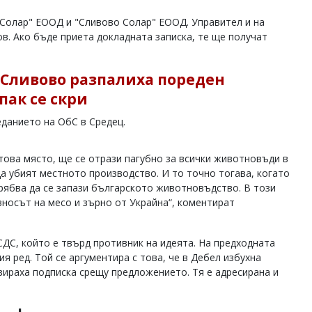
Солар" ЕООД и "Сливово Солар" ЕООД. Управител и на
ов. Ако бъде приета докладната записка, те ще получат
Сливово разпалиха пореден
пак се скри
седанието на ОбС в Средец.
това място, ще се отрази пагубно за всички животновъди в
да убият местното производство. И то точно тогава, когато
рябва да се запази българското животновъдство. В този
вносът на месо и зърно от Украйна“, коментират
СДС, който е твърд противник на идеята. На предходната
я ред. Той се аргументира с това, че в Дебел избухна
ираха подписка срещу предложението. Тя е адресирана и