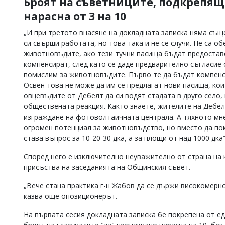
Броят на съветниците, подкрепящ
нарасна от 3 на 10
„И при третото внасяне на докладната записка няма съ
си свърши работата, но това така и не се случи. Не са 
животновъдите, ако тези тучни пасища бъдат предостав
компенсират, след като се даде предварително съгласие 
помислим за животновъдите. Първо те да бъдат компенси
Освен това не може да им се предлагат нови пасища, ко
овцевъдите от Дебелт да си водят стадата в друго село,
обществената реакция. Както знаете, жителите на Дебе
изграждане на фотоволтаичната централа. А тяхното мне
огромен потенциал за животновъдство, но вместо да пома
става въпрос за 10-20-30 дка, а за площи от над 1000 дка
Според него е изключително неуважително от страна на 
присъства на заседанията на Общинския съвет.
„Вече стана практика г-н Жабов да се държи високомерно 
казва още опозиционерът.
На първата сесия докладната записка бе покрепена от е