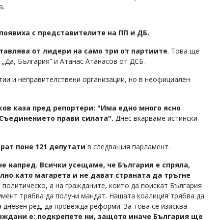
а.
появиха с представителите на ПП и ДБ.
тавлява от лидери на само три от партиите
. Това ще
 „Да, България“ и Атанас Атанасов от ДСБ.
ртии и неправителствени организации, но в неофициален
ов каза пред репортери: "Има едно много ясно
"Съединението прави силата".
Днес вкарваме истински
арат поне 121 депутати
в следващия парламент.
не напред. Всички усещаме, че България е спряла,
лно като магарета и не дават страната да тръгне
 политическо, а на гражданите, които да поискат България
румент трябва да получи мандат. Нашата коалиция трябва да
а дневен ред, да провежда реформи. За това се изисква
аждани е: подкрепете ни, защото иначе България ще