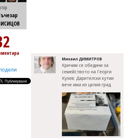
втор
Лъчезар
ЛИСИЦОВ
32
оментара
Михаил ДИМИТРОВ
Кричим се обедини за
подели
семейството на Георги
Кузев: Дарителски кутии
вече има из целия град