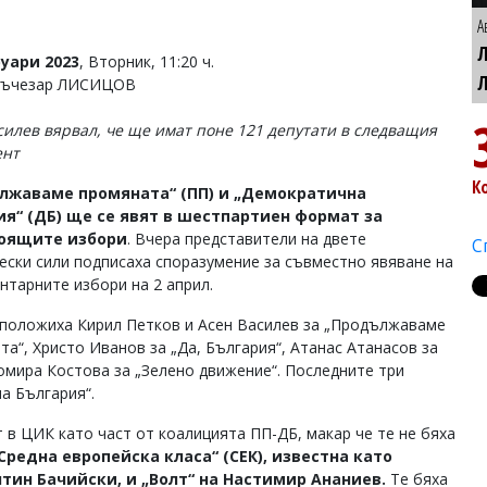
А
уари 2023
, Вторник, 11:20 ч.
 Лъчезар ЛИСИЦОВ
силев вярвал, че ще имат поне 121 депутати в следващия
ент
К
лжаваме промяната“ (ПП) и „Демократична
ия“ (ДБ) ще се явят в шестпартиен формат за
оящите избори
. Вчера представители на двете
С
ески сили подписаха споразумение за съвместно явяване на
нтарните избори на 2 април.
положиха Кирил Петков и Асен Василев за „Продължаваме
та“, Христо Иванов за „Да, България“, Атанас Атанасов за
омира Костова за „Зелено движение“. Последните три
а България“.
т в ЦИК като част от коалицията ПП-ДБ, макар че те не бяха
Средна европейска класа“ (СЕК), известна като
тин Бачийски, и „Волт“ на Настимир Ананиев.
Те бяха