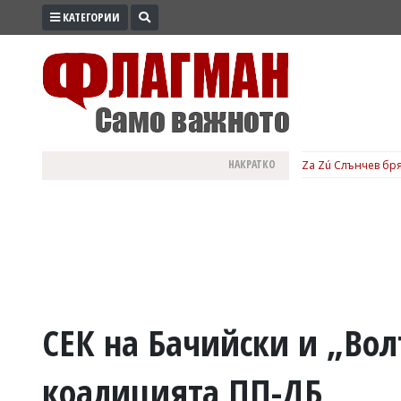
КАТЕГОРИИ
ПРОМО
ЗОНА
ИЗБОРИ
2026
ПРАКТИЧНО
НАКРАТКО
Za Zú Слънчев бря
КУЛТУРА
ЗДРАВЕ
ПОЛИТИКА
ОБЩИНИ
ОБЩЕСТВО
ЛАЙФСТАЙЛ
СЕК на Бачийски и „Вол
ВОЙНАТА
коалицията ПП-ДБ
В