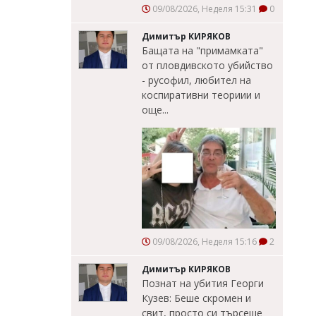
09/08/2026, Неделя 15:31
0
Димитър КИРЯКОВ
Бащата на "примамката"
от пловдивското убийство
- русофил, любител на
коспиративни теориии и
още...
09/08/2026, Неделя 15:16
2
Димитър КИРЯКОВ
Познат на убития Георги
Кузев: Беше скромен и
свит, просто си търсеше