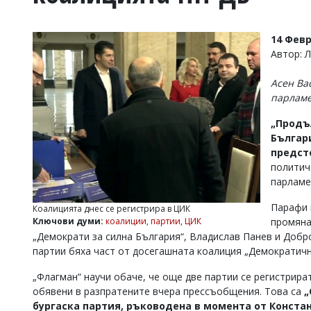
УКРАЙНА
СПОРТ
14 Февр
РАЗСЛЕДВАНЕ
Автор:
БИЗНЕС
Асен Ва
ЮГ
парлам
„Продъ
Управители:
Българ
Веселин
Василев,
предст
email:
политич
v.vasilev@flagman.bg
парламе
Катя
Касабова,
Парафи 
Коалицията днес се регистрира в ЦИК
еmail:
k.kassabova@flagman.bg
промяна
Ключови думи:
коалиции
,
партии
,
ЦИК
„Демократи за силна България“, Владислав Панев и Добр
Главен
партии бяха част от досегашната коалиция „Демократичн
редактор:
Иван
Колев,
„Флагман“ научи обаче, че още две партии се регистрира
email:
обявени в разпратените вчера прессъобщения. Това са
„
office@flagman.bg
бургаска партия, ръководена в момента от Констан