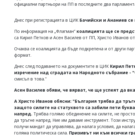
официални партньори на ПП в последните два парламент
Коментарите
под
статиите
Днес при регистрацията в ЦИК
Бачийски и Ананиев се 
се
въвеждат
По информация на „Флагман“
коалицията ще се предс
от
са Кирил Петков и Асен Василев от ПП, Христо Иванов от
читателите
и
Очаква се коалицията да бъде подкрепена и от други па
редакцията
формат.
не
носи
Днес след подаването на документите в ЦИК
Кирил Петк
отговорност
за
изречение над сградата на Народното събрание - 
тях!
смисъл в това."
Ако
откриете
Асен Василев обяви, че вярват, че ще успеят да вк
обиден
за
А Христо Иванов обясни: "България трябва да тръг
вас
защото силите на статуквото са забили пети буква
коментар,
напред.
Трябва голямо обединение на силите, не просто
моля
да тръгне напред. Ние им даваме инструмент. Този инст
сигнализирайте
ни!
получи мандат да управлява, да налага условия, да налаг
голяма политическа сила.
Призивът ни към всички гр