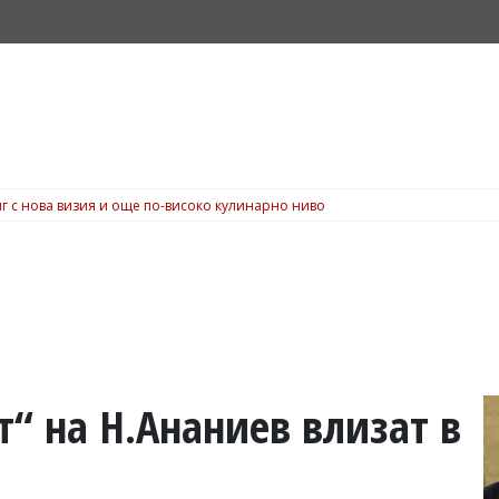
г с нова визия и още по-високо кулинарно ниво
т“ на Н.Ананиев влизат в