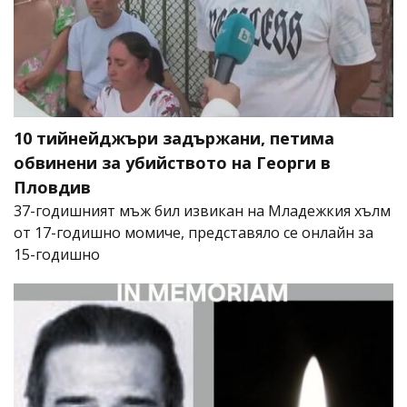
10 тийнейджъри задържани, петима
обвинени за убийството на Георги в
Пловдив
37-годишният мъж бил извикан на Младежкия хълм
от 17-годишно момиче, представяло се онлайн за
15-годишно