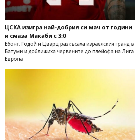
ЦСКА изигра най-добрия си мач от години
и смаза Макаби с 3:0
Ебонг, Годой и Цварц разкъсаха израелския гранд в
Батуми и доближиха червените до плейофа на Лига
Европа