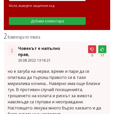
Моля, въведете защитния код
2
Коментара по темата
Човекът е напълно
2.
прав,
0
17
20.08.2022 13:16:21
но е загуба на нерви, време и пари да се
опитваш да търсиш правото си в тази
миризлива кочина... Навярно има още близки
тук. В противен случай посещенията,
трошенето на колата и рискът за живота
навсякъде са глупави и неоправдани.
Настоящето лекува много бързо каквато и да