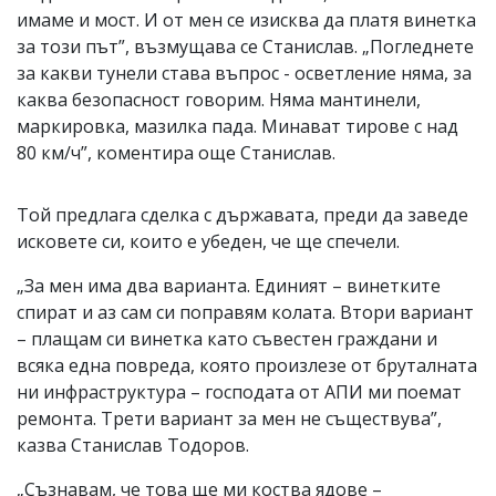
имаме и мост. И от мен се изисква да платя винетка
за този път”, възмущава се Станислав. „Погледнете
за какви тунели става въпрос - осветление няма, за
каква безопасност говорим. Няма мантинели,
маркировка, мазилка пада. Минават тирове с над
80 км/ч”, коментира още Станислав.
Той предлага сделка с държавата, преди да заведе
исковете си, които е убеден, че ще спечели.
„За мен има два варианта. Единият – винетките
спират и аз сам си поправям колата. Втори вариант
– плащам си винетка като съвестен граждани и
всяка една повреда, която произлезе от бруталната
ни инфраструктура – господата от АПИ ми поемат
ремонта. Трети вариант за мен не съществува”,
казва Станислав Тодоров.
„Съзнавам, че това ще ми коства ядове –