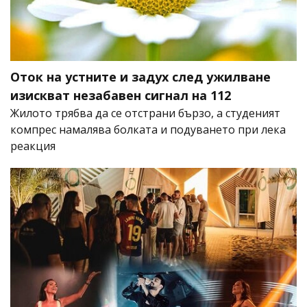
Оток на устните и задух след ужилване
изискват незабавен сигнал на 112
Жилото трябва да се отстрани бързо, а студеният
компрес намалява болката и подуването при лека
реакция