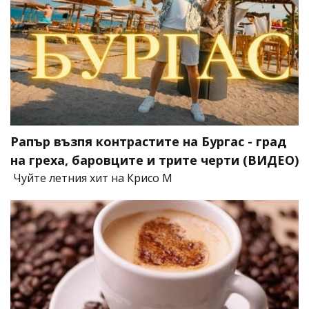
Рапър възпя контрастите на Бургас - град
на греха, баровците и трите черти (ВИДЕО)
Чуйте летния хит на Крисо М