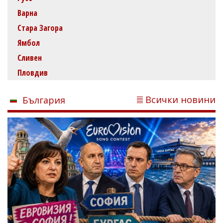
Варна
Стара Загора
Ямбол
Сливен
Пловдив
Всички новини
България