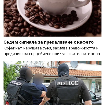
Седем сигнала за прекаляване с кафето
Кофеинът нарушава съня, засилва тревожността и
предизвиква сърцебиене при чувствителните хора