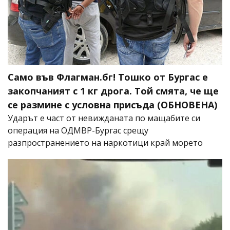
Само във Флагман.бг! Тошко от Бургас е
закопчаният с 1 кг дрога. Той смята, че ще
се размине с условна присъда (ОБНОВЕНА)
Ударът е част от невижданата по мащабите си
операция на ОДМВР-Бургас срещу
разпространението на наркотици край морето