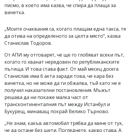
писмо, в което има казва, че спира да плаща за
винетка.
„Моите очаквания са, когато плащам една такса, тя
да отива на определеното за целта място”, казва
Станислав Тодоров.
От АПИ му отговарят, че ще го глобяват всеки път,
когато го хванат нередовен по републиканските
пътища. И това става факт. От май месец досега
Станислав има 6 акта заради това, че кара без
винетка, но не може да ги обжалва, тъй като не е
получил наказателни постановления. Мъжът
решава да ни покаже малка част от
трансконтиненталния път между Истанбул и
Букурещ, минаващ покрай Велико Търново.
„Не знам, какъв автомобил трябва да мине от тук,
че да остане без щети. Погледнете, какво става. А