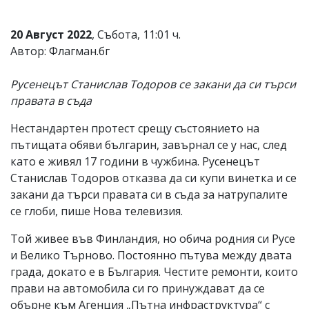
Коментарите
под
20 Август 2022
, Събота, 11:01 ч.
статиите
Автор: Флагман.бг
се
въвеждат
от
Русенецът Станислав Тодоров се закани да си търси
читателите
правата в съда
и
редакцията
не
Нестандартен протест срещу състоянието на
носи
пътищата обяви българин, завърнал се у нас, след
отговорност
като е живял 17 години в чужбина. Русенецът
за
тях!
Станислав Тодоров отказва да си купи винетка и се
Ако
закани да търси правата си в съда за натрупалите
откриете
се глоби, пише Нова телевизия.
обиден
за
Той живее във Финландия, но обича родния си Русе
вас
коментар,
и Велико Търново. Постоянно пътува между двата
моля
града, докато е в България. Честите ремонти, които
сигнализирайте
прави на автомобила си го принуждават да се
ни!
обърне към Агенция „Пътна инфраструктура“ с