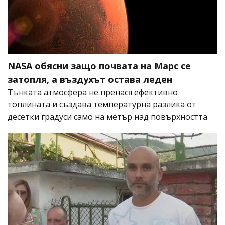
NASA обясни защо почвата на Марс се
затопля, а въздухът остава леден
Тънката атмосфера не пренася ефективно
топлината и създава температурна разлика от
десетки градуси само на метър над повърхността