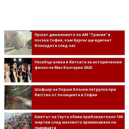
Пускат движението по АМ "Тракия" в
посока София, към Бургас ще вдигнат
блокадата след час
Несебър влиза в битката за историческия
финал на Мис България 2026
Шофьор на Порше блъсна патрулка при
бягство от полицията в София
Кметът на Сеута обяви приблизително 100
жертви след масовото преминаване на
границата