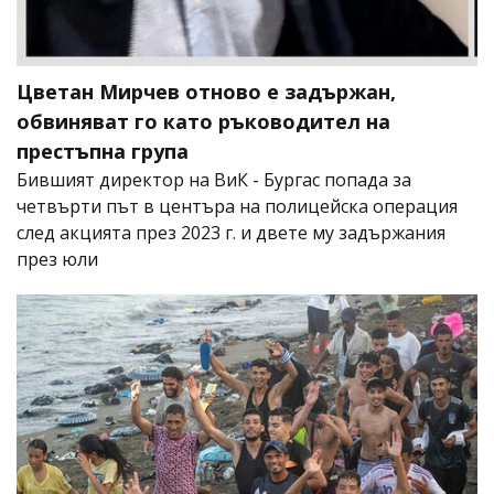
Цветан Мирчев отново е задържан,
обвиняват го като ръководител на
престъпна група
Бившият директор на ВиК - Бургас попада за
четвърти път в центъра на полицейска операция
след акцията през 2023 г. и двете му задържания
през юли