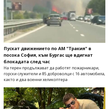
Пускат движението по АМ "Тракия" в
посока София, към Бургас ще вдигнат
блокадата след час
На терен продължават да работят пожарникари,
горски служители и 85 доброволци с 16 автомобила,
както и два военни хеликоптера