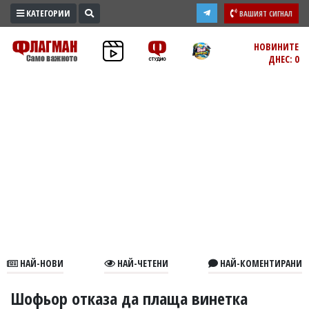
КАТЕГОРИИ
ВАШИЯТ СИГНАЛ
ПРОМО
НОВИНИТЕ
ДНЕС: 0
ЗОНА
ИЗБОРИ
2026
ПРАКТИЧНО
КУЛТУРА
ЗДРАВЕ
ПОЛИТИКА
ОБЩИНИ
ОБЩЕСТВО
ЛАЙФСТАЙЛ
НАЙ-НОВИ
НАЙ-ЧЕТЕНИ
НАЙ-КОМЕНТИРАНИ
ВОЙНАТА
В
Шофьор отказа да плаща винетка