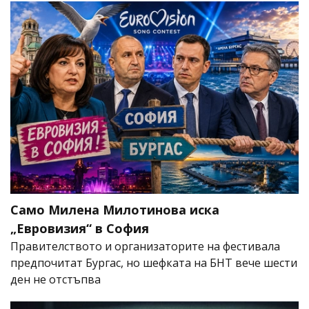
Само Милена Милотинова иска
„Евровизия“ в София
Правителството и организаторите на фестивала
предпочитат Бургас, но шефката на БНТ вече шести
ден не отстъпва