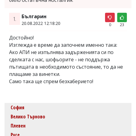
било остатъчна носталгия.
Българин
1.
20.08.2022 12:18:20
0
23
Достойно!
Изглежда е време да започнем именно така:
Ако АПИ не изпълнява задърженията си по
сделката с нас, шофьорите - не поддържа
пътищата в необходимото състояние, то да не
плащаме за винетки.
Само така ще спрем безхаберието!
София
Велико Търново
Плевен
Русе