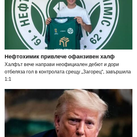
Нефтохимик привлече офанзивен халф
Халфът вече направи неофициален дебют и дори
отбеляза гол в контролата срещу „Загорец“, завършила
1:1