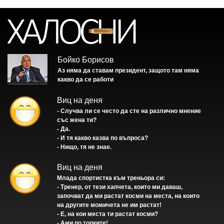
Бойко Борисов
Аз няма да ставам президент, защото там няма
какво да се работи
Виц на деня
- Случва ли се често да сте на различно мнение
със жена ти?
- Да.
- И тя какво казва по въпроса?
- Нищо, тя не знае.
Виц на деня
Млада спортистка към треньора си:
- Тренер, от тези хапчета, които ми даваш,
започват да ми растат косми на места, на които
на другите момичета не им растат!
- Е, на кои места ти растат косми?
- Ами по топките!