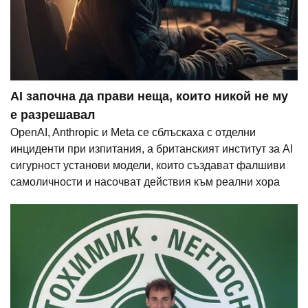
AI започна да прави неща, които никой не му
е разрешавал
OpenAI, Anthropic и Meta се сблъскаха с отделни
инциденти при изпитания, а британският институт за AI
сигурност установи модели, които създават фалшиви
самоличности и насочват действия към реални хора