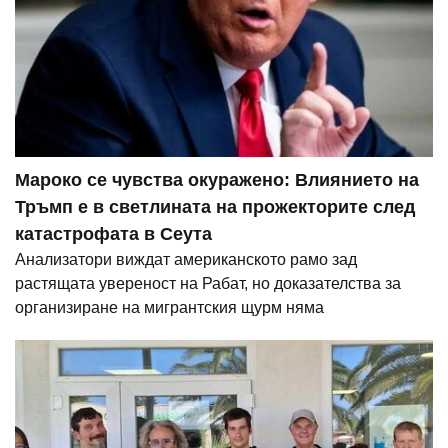
Мароко се чувства окуражено: Влиянието на
Тръмп е в светлината на прожекторите след
катастрофата в Сеута
Анализатори виждат американското рамо зад
растящата увереност на Рабат, но доказателства за
организиране на мигрантския щурм няма