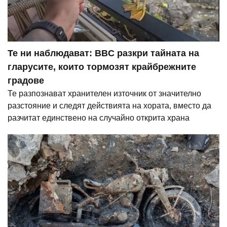
Те ни наблюдават: BBC разкри тайната на
гларусите, които тормозят крайбрежните
градове
Те разпознават хранителен източник от значително
разстояние и следят действията на хората, вместо да
разчитат единствено на случайно открита храна