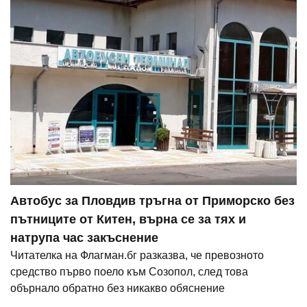
Автобус за Пловдив тръгна от Приморско без
пътниците от Китен, върна се за тях и
натрупа час закъснение
Читателка на Флагман.бг разказва, че превозното
средство първо поело към Созопол, след това
обърнало обратно без никакво обяснение