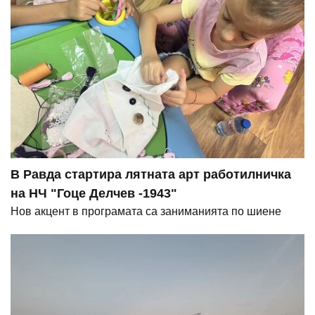
В Равда стартира лятната арт работилничка
на НЧ "Гоце Делчев -1943"
Нов акцент в програмата са заниманията по шиене