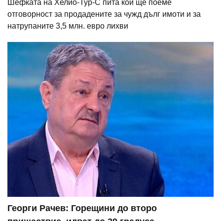
Шефката на Хелио-Тур-С пита кой ще поеме
отговорност за продадените за чужд дълг имоти и за
натрупаните 3,5 млн. евро лихви
Георги Рачев: Горещини до второ