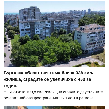
Бургаска област вече има близо 338 хил.
жилища, сградите се увеличиха с 453 за
година
НСИ отчита 109,8 хил. жилищни сгради, а двустайните
остават най-разпространеният тип дом в региона