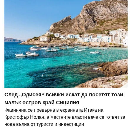
След „Одисея“ всички искат да посетят този
малък остров край Сицилия
Фавиняна се превърна в екранната Итака на
Кристофър Нолан, а местните власти вече се готвят за
нова вълна от туристи и инвестиции