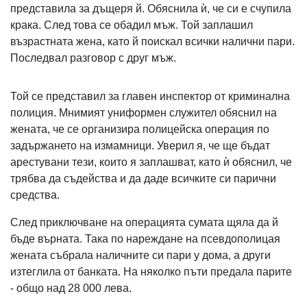
представила за дъщеря й. Обяснила ѝ, че си е счупила
крака. След това се обадил мъж. Той заплашил
възрастната жена, като й поискал всички налични пари.
Последвал разговор с друг мъж.
Той се представил за главен инспектор от криминална
полиция. Мнимият униформен служител обяснил на
жената, че се организира полицейска операция по
задържането на измамници. Уверил я, че ще бъдат
арестувани тези, които я заплашват, като ѝ обяснил, че
трябва да съдейства и да даде всичките си парични
средства.
След приключване на операцията сумата щяла да й
бъде върната. Така по нареждане на псевдополицая
жената събрала наличните си пари у дома, а други
изтеглила от банката. На няколко пъти предала парите
- общо над 28 000 лева.