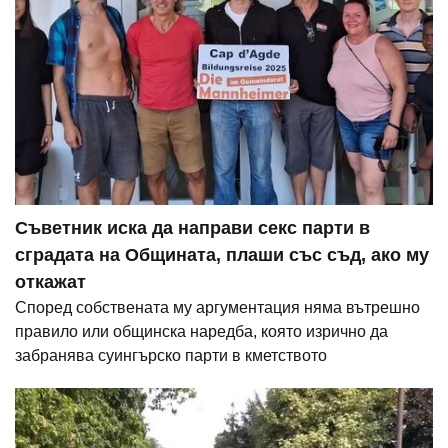
Съветник иска да направи секс парти в
сградата на Общината, плаши със съд, ако му
откажат
Според собствената му аргументация няма вътрешно
правило или общинска наредба, която изрично да
забранява суингърско парти в кметството