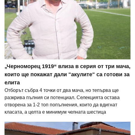
„Черноморец 1919“ влиза в серия от три мача,
които ще покажат дали "акулите" са готови за
елита
Отборът събра 4 точки от два мача, но тепърва ще
разкрива пълния си потенциал. Селекцията остава
отворена за 1-2 топ попълнения, които да вдигнат
класата, а целта е минимум челната шестица