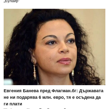
„Булаир“
Евгения Банева пред Флагман.бг: Държавата
не ни подарява 6 млн. евро, тя е осъдена да
ги плати