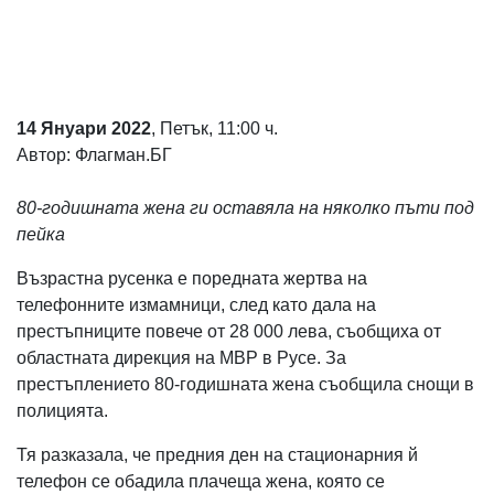
Коментарите
под
статиите
се
въвеждат
от
14 Януари 2022
, Петък, 11:00 ч.
читателите
Автор: Флагман.БГ
и
редакцията
не
80-годишната жена ги оставяла на няколко пъти под
носи
пейка
отговорност
за
Възрастна русенка е поредната жертва на
тях!
Ако
телефонните измамници, след като дала на
откриете
престъпниците повече от 28 000 лева, съобщиха от
обиден
областната дирекция на МВР в Русе. За
за
вас
престъплението 80-годишната жена съобщила снощи в
коментар,
полицията.
моля
сигнализирайте
Тя разказала, че предния ден на стационарния й
ни!
телефон се обадила плачеща жена, която се