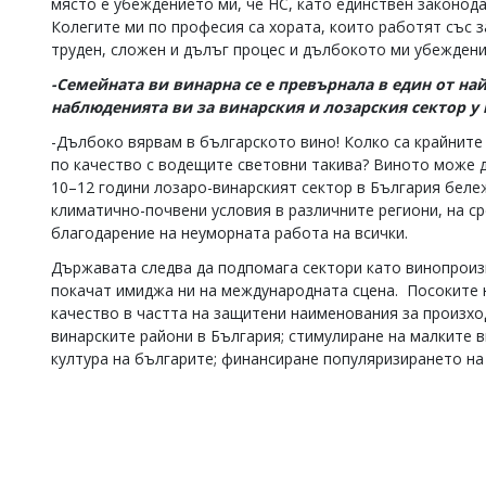
място е убеждението ми, че НС, като единствен законода
Колегите ми по професия са хората, които работят със 
труден, сложен и дълъг процес и дълбокото ми убеждение
-Семейната ви винарна се е превърнала в един от на
наблюденията ви за винарския и лозарския сектор у
-Дълбоко вярвам в българското вино! Колко са крайните 
по качество с водещите световни такива? Виното може д
10–12 години лозаро-винарският сектор в България беле
климатично-почвени условия в различните региони, на с
благодарение на неуморната работа на всички.
Държавата следва да подпомага сектори като винопроиз
покачат имиджа ни на международната сцена. Посоките н
качество в частта на защитени наименования за произхо
винарските райони в България; стимулиране на малките 
култура на българите; финансиране популяризирането н