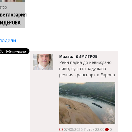
втор
ветлозария
КИДЕРОВА
подели
Михаил ДИМИТРОВ
Рейн падна до невиждано
ниво, сушата задушава
речния транспорт в Европа
07/08/2026, Петък 22:00
0