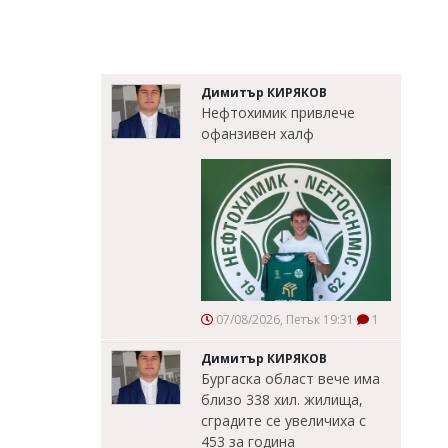
Димитър КИРЯКОВ
Нефтохимик привлече
офанзивен халф
07/08/2026, Петък 19:31
1
Димитър КИРЯКОВ
Бургаска област вече има
близо 338 хил. жилища,
сградите се увеличиха с
453 за година