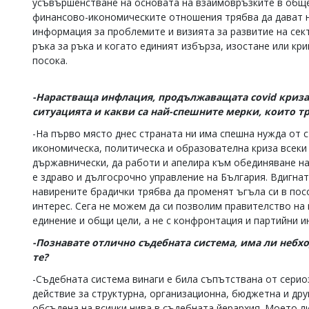
усъвършенстване на основата на взаимовръзките в общес
Коментарите
финансово-икономическите отношения трябва да дават н
под
информация за проблемите и визията за развитие на сект
статиите
ръка за ръка и когато единият избърза, изостане или кри
се
посока.
въвеждат
от
читателите
-Нарастваща инфлация, продължаващата
covid
криза
и
ситуацията и какви са най-спешните мерки, които т
редакцията
не
-На първо място днес страната ни има спешна нужда от с
носи
икономическа, политическа и образователна криза всеки
отговорност
държавнически, да работи и апелира към обединяване на
за
тях!
е здраво и дългосрочно управление на България. Вдигнат
Ако
навирените брадички трябва да променят ъгъла си в пос
откриете
интерес. Сега не можем да си позволим правителство на
обиден
единение и общи цели, а не с конфронтация и партийни и
за
вас
-Познавате отлично съдебната система, има ли небхо
коментар,
те?
моля
сигнализирайте
-Съдебната система винаги е била съпътствана от серио
ни!
действие за структурна, организационна, бюджетна и др
обсъдена на всички нива в съдебната йерархия. Моето ли