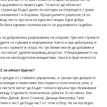
а държавното правосъдие. Те могат да облекчат
 страна да бъдат далеч по-изгоден за спорещите страни.
ономичност и бързина. Процесуалните разноски са по-
зводството протича на една инстанция. Една добре
и била еднакво полезна както за държавната съдебна
н за доброволно разрешаване на спорове. При нея страните
урите са гъвкави и неформални. Както и при арбитража, и
а на страните в спора. Но тук бихме могли да добавим и
а постигнат удовлетворяващ резултат. Утвърждаването на
сока на законодателни инициативи, така и в практическото
С за област Бургас?
е нуждае от стабилно управление, а такова при днешното
коалиции е немислимо без първата политическа сила, а
в листите могат да бъдат топлата връзка при сближаване
ежду отделните политически субекти. Естествено, бях
Любен Дилов, Жечо Станков, Деница Николова, Галя
тина е чест да бъда част от този отбор. Не на последно