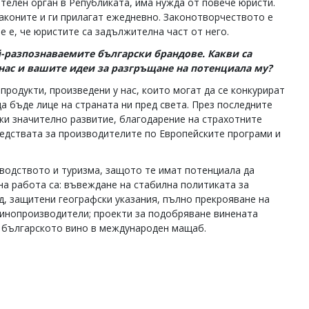
телен орган в Републиката, има нужда от повече юристи.
законите и ги прилагат ежедневно. Законотворчеството е
 е, че юристите са задължителна част от него.
й-разпознаваемите български брандове. Какви са
 нас и вашите идеи за разгръщане на потенциала му?
продукти, произведени у нас, които могат да се конкурират
а бъде лице на страната ни пред света. През последните
жи значително развитие, благодарение на страхотните
редствата за производителите по Европейските програми и
водството и туризма, защото те имат потенциала да
а работа са: въвеждане на стабилна политиката за
д, защитени географски указания, пълно прекрояване на
винопроизводители; проекти за подобряване винената
а българското вино в международен мащаб.