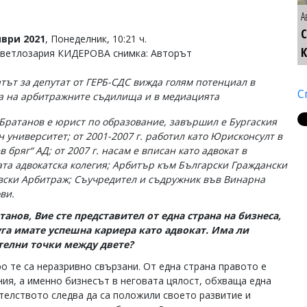
А
С
ври 2021
, Понеделник, 10:21 ч.
Светлозария КИДЕРОВА снимка: Авторът
тът за депутат от ГЕРБ-СДС вижда голям потенциал в
С
а на арбитражните съдилища и в медиацията
Братанов е юрист по образование, завършил е Бургаския
н университет; от 2001-2007 г. работил като Юрисконсулт в
 бряг“ АД; от 2007 г. насам е вписан като адвокат в
ата адвокатска колегия; Арбитър към Български Граждански
вски Арбитраж; Съучредител и съдружник във Винарна
ви.
атанов, Вие сте представител от една страна на бизнеса,
уга имате успешна кариера като адвокат. Има ли
телни точки между двете?
ро те са неразривно свързани. От една страна правото е
ия, а именно бизнесът в неговата цялост, обхваща една
ателството следва да са положили своето развитие и