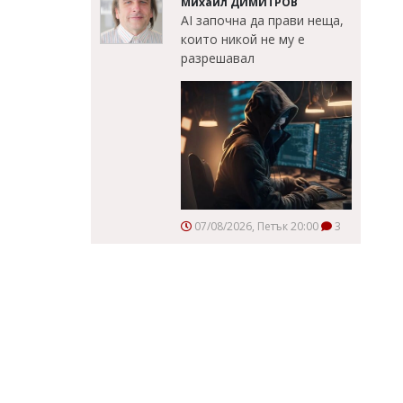
Михаил ДИМИТРОВ
AI започна да прави неща,
които никой не му е
разрешавал
07/08/2026, Петък 20:00
3