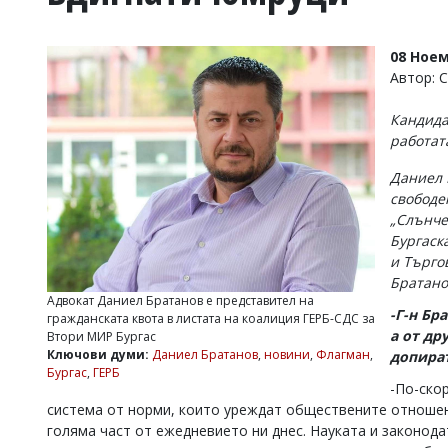
УКРАЙНА
СПОРТ
08 Ноем
РАЗСЛЕДВАНЕ
Автор: 
БИЗНЕС
Кандида
ЮГ
работат
Даниел 
Управители:
свободе
Веселин
Василев,
„Слънчев
email:
Бургаск
v.vasilev@flagman.bg
и Търго
Катя
Братано
Касабова,
Адвокат Даниел Братанов е представител на
еmail:
k.kassabova@flagman.bg
-Г-н Бр
гражданската квота в листата на коалиция ГЕРБ-СДС за
а от др
Втори МИР Бургас
Главен
Ключови думи:
Даниел Братанов
,
новини
,
Флагман
,
допира
редактор:
Бургас
,
ГЕРБ
Иван
-По-ско
Колев,
система от норми, които уреждат обществените отношен
email:
голяма част от ежедневието ни днес. Науката и законод
office@flagman.bg