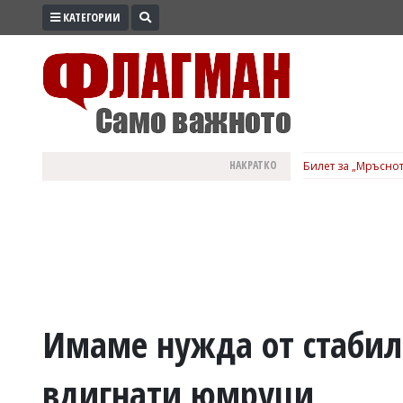
КАТЕГОРИИ
ПРОМО
ЗОНА
ИЗБОРИ
2026
ПРАКТИЧНО
НАКРАТКО
Билет за „Мръснот
КУЛТУРА
ЗДРАВЕ
ПОЛИТИКА
ОБЩИНИ
ОБЩЕСТВО
ЛАЙФСТАЙЛ
Имаме нужда от стабилн
ВОЙНАТА
вдигнати юмруци
В