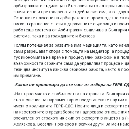
арбитражните съдилища в България, като алтернатива н
значително и претоварената съдебна система, а от друга
Основните плюсове на арбитражното производство са ик
ниски в сравнение с тези в държавните съдилища и прои
работеща система от Арбитражни съдилища в България б
система, така и за гражданите и бизнеса.
Голям потенциал за развитие има медиацията, като начи
сами разрешават спора с помощта на медиатор, а процед
тук икономията на време и процесуални разноски е в полз
възможността страните сами да управляват процеса и д
тези два института изисква сериозна работа, както в по
им прилагане.
-Какво ви провокира да сте част от отбора на ГЕРБ-СД
-На първо място е стабилността на страната. България с
съотношение на парламентарно представените партии и 
именно коалицията ГЕРБ-СДС. Новите лица и експертите 
на изострените в предизборната надпревара отношения м
впечатлен от страхотния екип от експерти в лицето на 
Желязкова, Веселин Пренеров и всички други. За мен наис