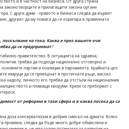
твото и в частност на бизнеса. От друга страна
а законотворците и прилагащите закона органи
ора. С други думи - правото и бизнеса следва да вървят
вне, другият да му помага да се коригира в правилната
, поскъпване на тока. Каква е през вашите очи
рябва да се предприемат
?
табилно правителство. В ситуацията на здравна,
 политик трябва да подходи национално отговорно и
 основните партии и коалиции в парламента. Крайната цел
ите юмруци да се превърнат в протегнати ръце, високо
ока надолу, личното его трябва да отстъпи на националния
 малцинството и плаващи кворуми. Кризи се преборват с
нтереси.
димост от реформи в тази сфера и в каква посока да са
зна доза консерватизъм в добрия смисъл на думата. Всяко
уга промяна, следва да бъде много добре обмислена и
чно мнение е, че има голям потенциал за развитие на