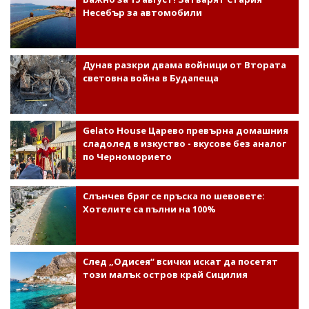
Несебър за автомобили
Дунав разкри двама войници от Втората
световна война в Будапеща
Gelato House Царево превърна домашния
сладолед в изкуство - вкусове без аналог
по Черноморието
Слънчев бряг се пръска по шевовете:
Хотелите са пълни на 100%
След „Одисея“ всички искат да посетят
този малък остров край Сицилия