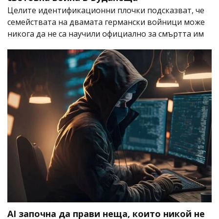
Целите идентификационни плочки подсказват, че
семействата на двамата германски войници може
никога да не са научили официално за смъртта им
AI започна да прави неща, които никой не