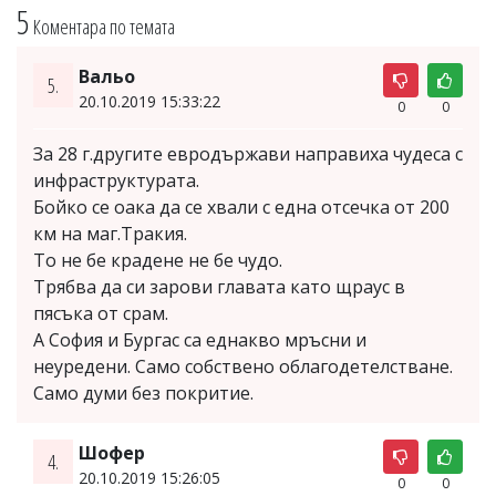
5
Коментара по темата
Вальо
5.
20.10.2019 15:33:22
0
0
За 28 г.другите евродържави направиха чудеса с
инфраструктурата.
Бойко се оака да се хвали с една отсечка от 200
км на маг.Тракия.
То не бе крадене не бе чудо.
Трябва да си зарови главата като щраус в
пясъка от срам.
А София и Бургас са еднакво мръсни и
неуредени. Само собствено облагодетелстване.
Само думи без покритие.
Шофер
4.
20.10.2019 15:26:05
0
0