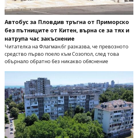
Автобус за Пловдив тръгна от Приморско
без пътниците от Китен, върна се за тях и
натрупа час закъснение
Читателка на Флагман.бг разказва, че превозното
средство първо поело към Созопол, след това
обърнало обратно без никакво обяснение