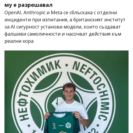
му е разрешавал
OpenAI, Anthropic и Meta се сблъскаха с отделни
инциденти при изпитания, а британският институт
за AI сигурност установи модели, които създават
фалшиви самоличности и насочват действия към
реални хора