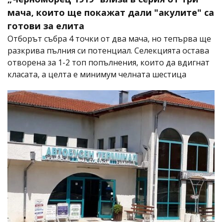
мача, които ще покажат дали "акулите" са
готови за елита
Отборът събра 4 точки от два мача, но тепърва ще
разкрива пълния си потенциал. Селекцията остава
отворена за 1-2 топ попълнения, които да вдигнат
класата, а целта е минимум челната шестица