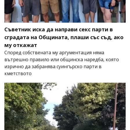
Съветник иска да направи секс парти в
сградата на Общината, плаши със съд, ако
му откажат
Според собствената му аргументация няма
вътрешно правило или общинска наредба, която
изрично да забранява суингърско парти в
кметството