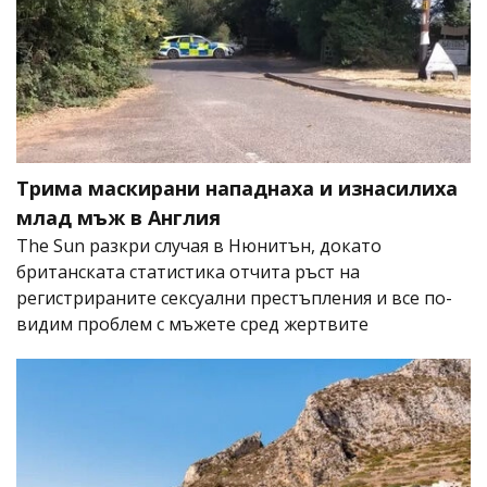
Трима маскирани нападнаха и изнасилиха
млад мъж в Англия
The Sun разкри случая в Нюнитън, докато
британската статистика отчита ръст на
регистрираните сексуални престъпления и все по-
видим проблем с мъжете сред жертвите