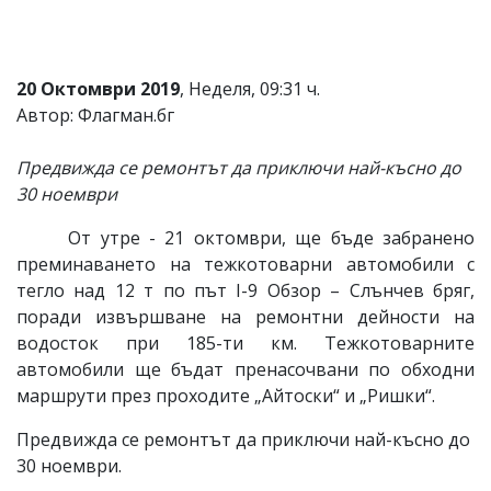
Коментарите
под
статиите
се
20 Октомври 2019
, Неделя, 09:31 ч.
въвеждат
Автор: Флагман.бг
от
читателите
и
Предвижда се ремонтът да приключи най-късно до
редакцията
30 ноември
не
носи
От утре - 21 октомври, ще бъде забранено
отговорност
за
преминаването на тежкотоварни автомобили с
тях!
тегло над 12 т по път I-9 Обзор – Слънчев бряг,
Ако
поради извършване на ремонтни дейности на
откриете
обиден
водосток при 185-ти км. Тежкотоварните
за
автомобили ще бъдат пренасочвани по обходни
вас
маршрути през проходите „Айтоски“ и „Ришки“.
коментар,
моля
Предвижда се ремонтът да приключи най-късно до
сигнализирайте
ни!
30 ноември.