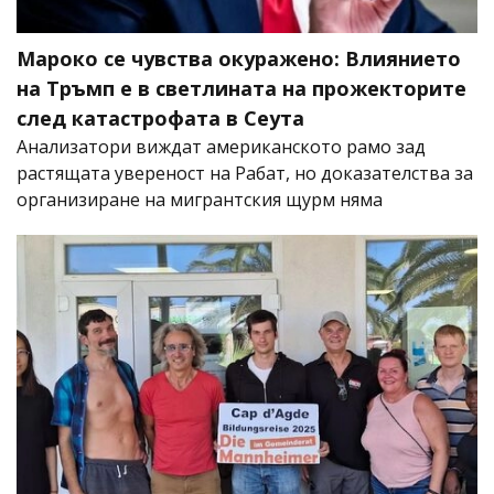
Мароко се чувства окуражено: Влиянието
на Тръмп е в светлината на прожекторите
след катастрофата в Сеута
Анализатори виждат американското рамо зад
растящата увереност на Рабат, но доказателства за
организиране на мигрантския щурм няма