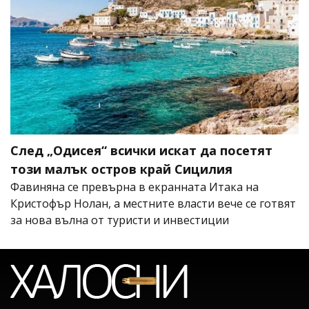
След „Одисея“ всички искат да посетят
този малък остров край Сицилия
Фавиняна се превърна в екранната Итака на
Кристофър Нолан, а местните власти вече се готвят
за нова вълна от туристи и инвестиции