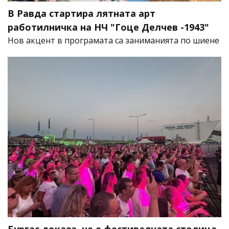
В Равда стартира лятната арт
работилничка на НЧ "Гоце Делчев -1943"
Нов акцент в програмата са заниманията по шиене
Бургас доказа, че е фестивалната столица