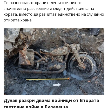
Те разпознават хранителен източник от
значително разстояние и следят действията на
хората, вместо да разчитат единствено на случайно
открита храна
Дунав разкри двама войници от Втората
световна война в Будапеща