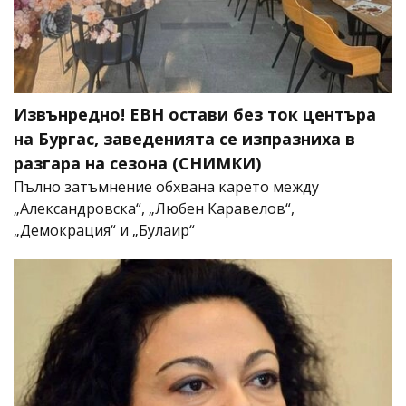
Извънредно! ЕВН остави без ток центъра
на Бургас, заведенията се изпразниха в
разгара на сезона (СНИМКИ)
Пълно затъмнение обхвана карето между
„Александровска“, „Любен Каравелов“,
„Демокрация“ и „Булаир“