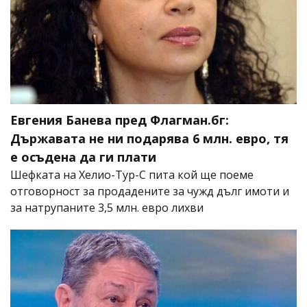
Евгения Банева пред Флагман.бг:
Държавата не ни подарява 6 млн. евро, тя
е осъдена да ги плати
Шефката на Хелио-Тур-С пита кой ще поеме
отговорност за продадените за чужд дълг имоти и
за натрупаните 3,5 млн. евро лихви