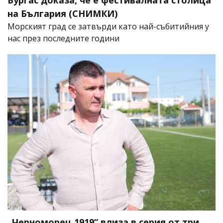
на България (СНИМКИ)
Морският град се затвърди като най-събитийния у
нас през последните години
„Черноморец 1919“ влиза в серия от три