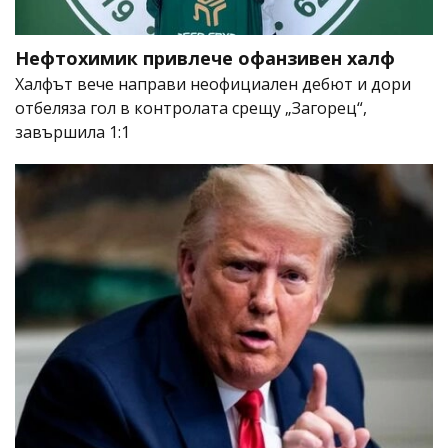
Нефтохимик привлече офанзивен халф
Халфът вече направи неофициален дебют и дори
отбеляза гол в контролата срещу „Загорец“,
завършила 1:1