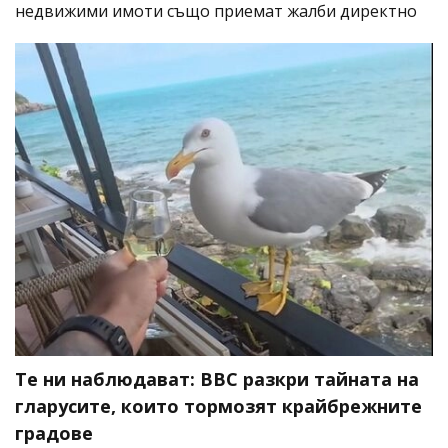
недвижими имоти също приемат жалби директно
Те ни наблюдават: BBC разкри тайната на
гларусите, които тормозят крайбрежните
градове