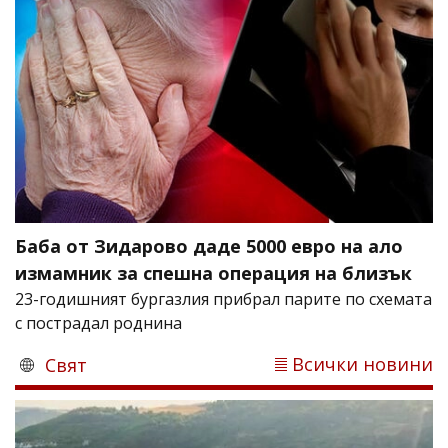
Баба от Зидарово даде 5000 евро на ало
измамник за спешна операция на близък
23-годишният бургазлия прибрал парите по схемата
с пострадал роднина
Всички новини
Свят