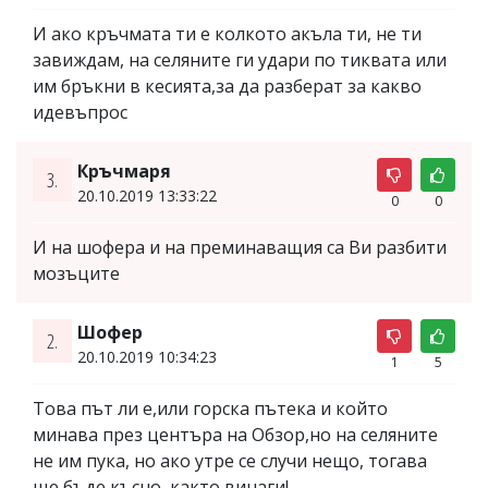
И ако кръчмата ти е колкото акъла ти, не ти
завиждам, на селяните ги удари по тиквата или
им бръкни в кесията,за да разберат за какво
идевъпрос
Кръчмаря
3.
20.10.2019 13:33:22
0
0
И на шофера и на преминаващия са Ви разбити
мозъците
Шофер
2.
20.10.2019 10:34:23
1
5
Това път ли е,или горска пътека и който
минава през центъра на Обзор,но на селяните
не им пука, но ако утре се случи нещо, тогава
ще бъде късно, както винаги!