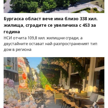
Бургаска област вече има близо 338 хил.
жилища, сградите се увеличиха с 453 за
година
НСИ отчита 109,8 хил. жилищни сгради, а
двустайните остават най-разпространеният тип
дом в региона