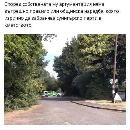
Според собствената му аргументация няма
вътрешно правило или общинска наредба, която
изрично да забранява суингърско парти в
кметството