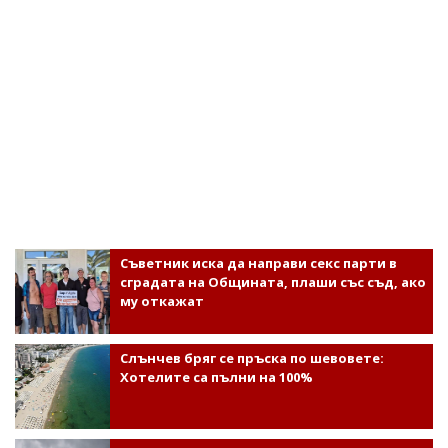
Съветник иска да направи секс парти в
сградата на Общината, плаши със съд, ако
му откажат
Слънчев бряг се пръска по шевовете:
Хотелите са пълни на 100%