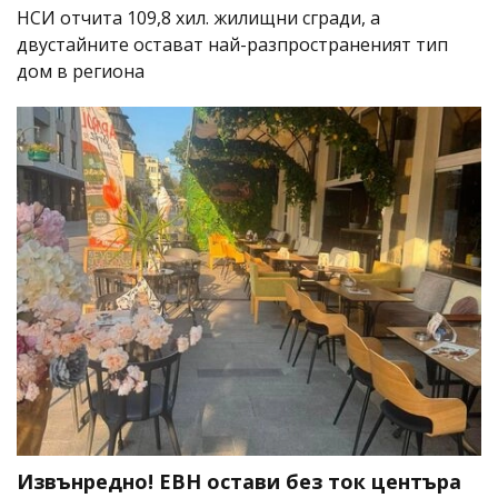
НСИ отчита 109,8 хил. жилищни сгради, а
двустайните остават най-разпространеният тип
дом в региона
Извънредно! ЕВН остави без ток центъра