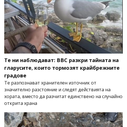
Те ни наблюдават: BBC разкри тайната на
гларусите, които тормозят крайбрежните
градове
Те разпознават хранителен източник от
значително разстояние и следят действията на
хората, вместо да разчитат единствено на случайно
открита храна