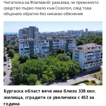
Читателка на Флагман.бг разказва, че превозното
средство първо поело към Созопол, след това
обърнало обратно без никакво обяснение
Бургаска област вече има близо 338 хил.
жилища, сградите се увеличиха с 453 за
година