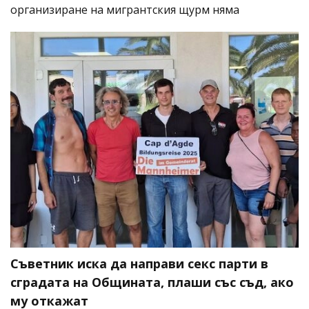
организиране на мигрантския щурм няма
Съветник иска да направи секс парти в
сградата на Общината, плаши със съд, ако
му откажат