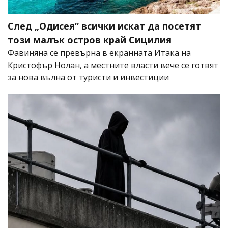
След „Одисея“ всички искат да посетят
този малък остров край Сицилия
Фавиняна се превърна в екранната Итака на
Кристофър Нолан, а местните власти вече се готвят
за нова вълна от туристи и инвестиции