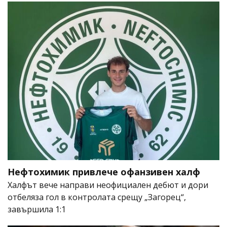
Нефтохимик привлече офанзивен халф
Халфът вече направи неофициален дебют и дори
отбеляза гол в контролата срещу „Загорец“,
завършила 1:1