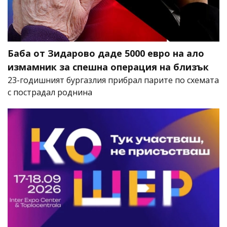
Баба от Зидарово даде 5000 евро на ало
измамник за спешна операция на близък
23-годишният бургазлия прибрал парите по схемата
с пострадал роднина