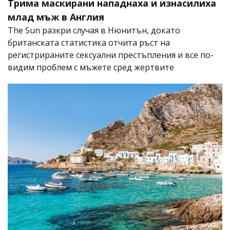
Трима маскирани нападнаха и изнасилиха
млад мъж в Англия
The Sun разкри случая в Нюнитън, докато
британската статистика отчита ръст на
регистрираните сексуални престъпления и все по-
видим проблем с мъжете сред жертвите