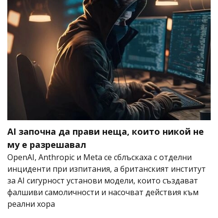
AI започна да прави неща, които никой не
му е разрешавал
OpenAI, Anthropic и Meta се сблъскаха с отделни
инциденти при изпитания, а британският институт
за AI сигурност установи модели, които създават
фалшиви самоличности и насочват действия към
реални хора