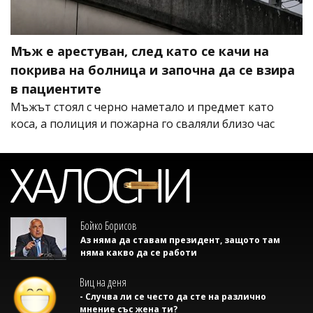
Мъж е арестуван, след като се качи на
покрива на болница и започна да се взира
в пациентите
Мъжът стоял с черно наметало и предмет като
коса, а полиция и пожарна го сваляли близо час
Бойко Борисов
Аз няма да ставам президент, защото там
няма какво да се работи
Виц на деня
- Случва ли се често да сте на различно
мнение със жена ти?