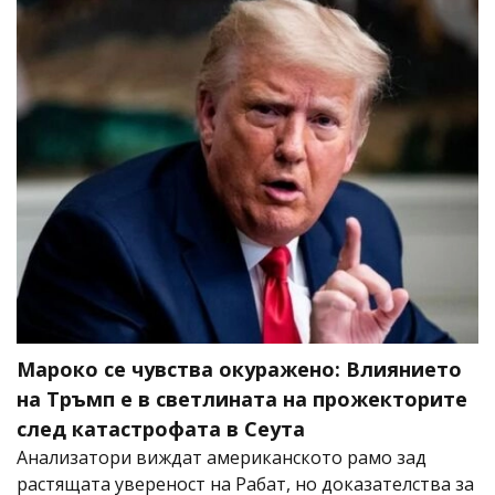
Мароко се чувства окуражено: Влиянието
на Тръмп е в светлината на прожекторите
след катастрофата в Сеута
Анализатори виждат американското рамо зад
растящата увереност на Рабат, но доказателства за