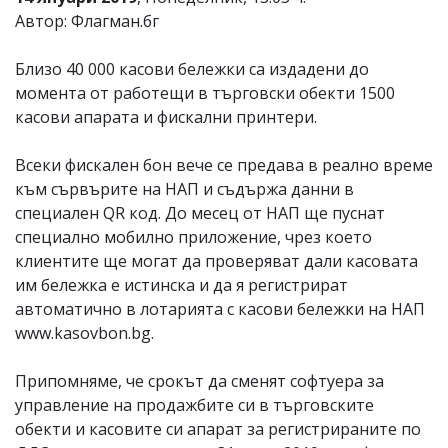
Автор: Флагман.бг
Коментарите
под
статиите
Близо 40 000 касови бележки са издадени до
се
момента от работещи в търговски обекти 1500
въвеждат
от
касови апарата и фискални принтери.
читателите
и
Всеки фискален бон вече се предава в реално време
редакцията
не
към сървърите на НАП и съдържа данни в
носи
специален QR код. До месец от НАП ще пуснат
отговорност
специално мобилно приложение, чрез което
за
тях!
клиентите ще могат да проверяват дали касовата
Ако
им бележка е истинска и да я регистрират
откриете
автоматично в лотарията с касови бележки на НАП
обиден
за
www.kasovbon.bg.
вас
коментар,
Припомняме, че срокът да сменят софтуера за
моля
сигнализирайте
управление на продажбите си в търговските
ни!
обекти и касовите си апарат за регистрираните по