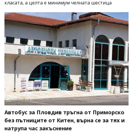
класата, а целта е минимум челната шестица
Автобус за Пловдив тръгна от Приморско
без пътниците от Китен, върна се за тях и
натрупа час закъснение